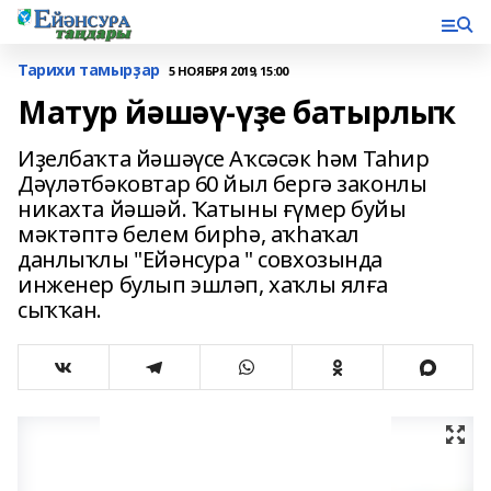
Тарихи тамырҙар
5 НОЯБРЯ 2019, 15:00
Матур йәшәү-үҙе батырлыҡ
Иҙелбаҡта йәшәүсе Аҡсәсәк һәм Таһир
Дәүләтбәковтар 60 йыл бергә законлы
никахта йәшәй. Ҡатыны ғүмер буйы
мәктәптә белем бирһә, аҡһаҡал
данлыҡлы "Ейәнсура " совхозында
инженер булып эшләп, хаҡлы ялға
сыҡҡан.