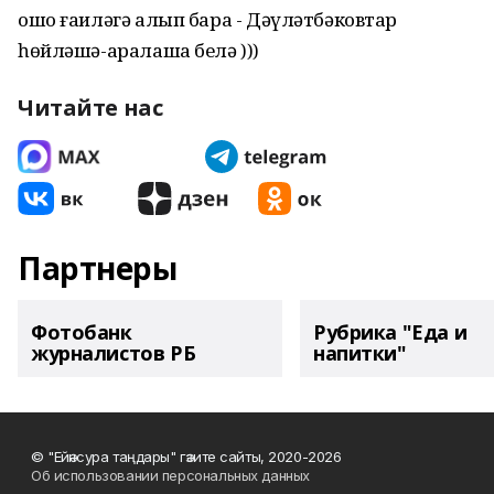
ошо ғаиләгә алып бара - Дәүләтбәковтар
һөйләшә-аралаша белә )))
Читайте нас
Партнеры
Фотобанк
Рубрика "Еда и
журналистов РБ
напитки"
© "Ейәнсура таңдары" гәзите сайты, 2020-2026
Об использовании персональных данных