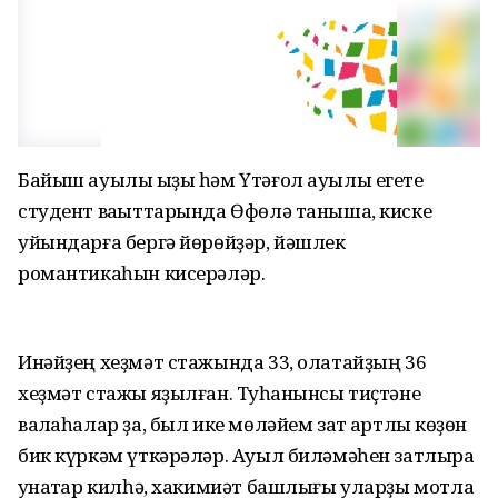
Байыш ауылы ҡыҙы һәм Үтәғол ауылы егете
студент ваҡыттарында Өфөлә таныша, киске
уйындарға бергә йөрөйҙәр, йәшлек
романтикаһын кисерәләр.
Инәйҙең хеҙмәт стажында 33, олатайҙың 36
хеҙмәт стажы яҙылған. Туҡһанынсы тиҫтәне
ваҡлаһалар ҙа, был ике мөләйем зат ҡартлыҡ көҙөн
бик күркәм үткәрәләр. Ауыл биләмәһен затлыраҡ
ҡунаҡтар килһә, хакимиәт башлығы уларҙы мотлаҡ