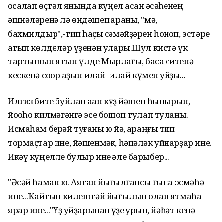
ҡосаҡлап өҫтәл янында күңел асҡан әсәһенең
әшнәләренә лә өндәшеп ҡараны, "мә,
бахмилдыр",-тип һаҫыҡ сәмәйҙәрен һоноп, эстәре
ҡатып көлдөләр үҙенән улары.Шул кистә үк
тартышып ятып үлде Мырлағы, баҡса ситенә
кескенә соҡор ҡаҙып илай -илай күмеп ҡуйҙы...
Илгиз бите буйлап аҡҡан күҙ йәшен һыпырып,
йоҡоһо килмәгәнгә эсе бошоп тулап туланы.
Исмаһам берәй туғаны юҡ йә, ҡараңғы тип
тормаҫтар ине, йәшенмәк, һәпәләк уйнарҙар ине.
Икәү күңелле булыр ине әле барыбер...
"Әсәй һаман юҡ. Аяҡтан йығылғансы ғына эсмәһә
ине...Ҡайтып килештәй йығылып ҡолап ятмаһа
ярар ине..."Үҙ уйҙарынан үҙе ҡурҡып, йәһәт кенә