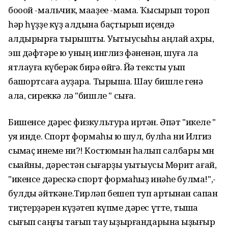
бооой -мальчик, мааҙее -мама. Ҡысҡырып тороп
һәр һүҙҙе күҙ алдына баҫтырып иҫендә
ҡалдырырға тырышты. Уҡытыусыһы аңлай ахры,
эш дәфтәре юҡ уның инглиз фәненән, шуға ла
ятлауға күберәк бирә өйгә. Йә тексты уҡып
башҡортсаға ауҙара. Тырыша. Шау бишле генә
ала, сиреккә лә "бишле " сыға.
Бишенсе дәрес физкультура иртән. Әпәт "икеле "
ҡуя инде. Спорт формаһы юҡ шул, булһа ни Илгиз
сыҡмаҫ инеме ни?! Костюмын һалып салбары мн
сыҡҡайны, дәрестән сығарҙы уҡытыусы Мөрит ағай,
"икенсе дәрескә спорт формаһыҙ инәһе булма!",-
булды әйткәне.Тирләп бешеп туп артынан сапҡан
тиҫтерҙәрен күҙәтеп күпме дәрес үтте, тышҡа
сығып саңғы тағып тау ҡыҙырғандарына ҡыҙығыр