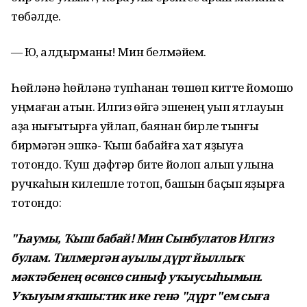
төбәлде.
— Юҡ, ҡалдырманы! Мин белмәйем.
Һөйләнә һөйләнә тупһанан төшөп китте йомошо
уңмаған ҡатын. Илгиз өйгә эшенең уҡып ятлауын
аҙаҡ нығытырға уйлап, баянан бирле тынғы
бирмәгән эшкә- Ҡыш бабайға хат яҙыуға
тотондо. Ҡуш дәфтәр бите йолҡоп алып ҡулына
ручкаһын килешле тотоп, башын баҫып яҙырға
тотондо:
"Һаумы, Ҡыш бабай! Мин Сынбулатов Илгиз
булам. Тилмергән ауылы дүрт йыллыҡ
мәктәбенең өсөнсө синыф уҡыусыһымын.
Уҡыуым яҡшы:тик ике генә "дүрт "ем сыға