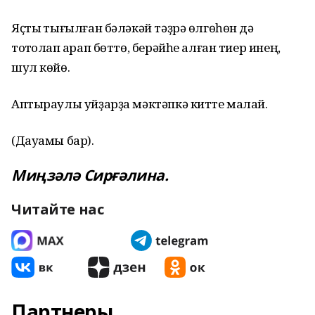
Яҫтыҡ тығылған бәләкәй тәҙрә өлгөһөн дә
тотҡолап ҡарап бөттө, берәйһе алған тиер инең,
шул көйө.
Аптыраулы уйҙарҙа мәктәпкә китте малай.
(Дауамы бар).
Миңзәлә Сирғәлина.
Читайте нас
Партнеры