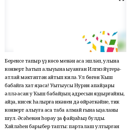
Беренсе тапҡыр үҙ көсө менән аҡса эшләп, ҡулына
конверт һатып алыуына ҡыуанған Илгиз йүгерә-
атлай мәктәптән ҡайтып килә. Ул бөгөн Ҡыш
бабайға хат яҙасаҡ! Уҡытыусы Нурия апайҙары
әллә ҡасан уҡ Ҡыш бабайҙың адресын яҙҙырғайны,
ҡайҙа, нисек һалырға икәнен дә өйрәткәйне, тик
конверт алыуға аҡса таба алмай ғына ыҙаланы
шул. Әсәһенән һорау ҙа файҙаһыҙ булды.
Хәйләһен барыбер тапты: парталаш ултырған