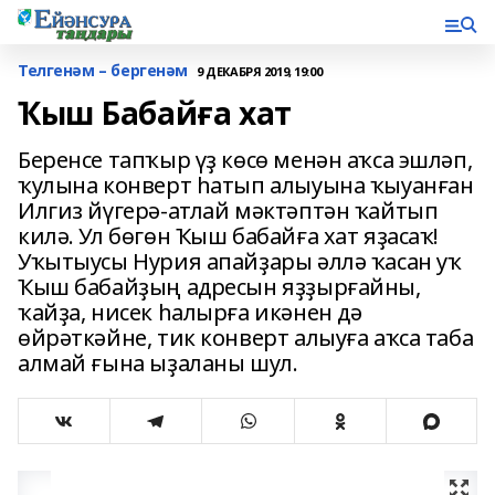
Телгенәм – бергенәм
9 ДЕКАБРЯ 2019, 19:00
Ҡыш Бабайға хат
Беренсе тапҡыр үҙ көсө менән аҡса эшләп,
ҡулына конверт һатып алыуына ҡыуанған
Илгиз йүгерә-атлай мәктәптән ҡайтып
килә. Ул бөгөн Ҡыш бабайға хат яҙасаҡ!
Уҡытыусы Нурия апайҙары әллә ҡасан уҡ
Ҡыш бабайҙың адресын яҙҙырғайны,
ҡайҙа, нисек һалырға икәнен дә
өйрәткәйне, тик конверт алыуға аҡса таба
алмай ғына ыҙаланы шул.