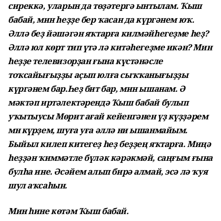
сиреккә, уларын да төҙәтергә ынтылам. Ҡыш
бабай, мин һеҙҙе бер ҡасан да күргәнем юҡ.
Әллә беҙ йәшәгән яҡтарға килмәйһегеҙме һеҙ?
Әллә юл көрт тип үтә лә китәһегеҙме икән? Мин
һеҙҙе телевизорҙан ғына күстәнәсле
тоҡсайығыҙҙы аҫып юлға сыҡҡанығыҙҙы
күргәнем бар.Һеҙ бит бар, мин ышанам. Ә
мәктәп иртәлектәрендә Ҡыш бабай булып
уҡытыусы Мөрит ағай кейенгәнен үҙ күҙҙәрем
мн күрҙем, шуға уға әллә ни ышанмайым.
Быйыл килеп китегеҙ һеҙ беҙҙең яҡтарға. Миңә
һеҙҙән ҡиммәтле бүләк кәрәкмәй, саңғым ғына
булһа ине. Әсәйем алып бирә алмай, эсә лә ҡуя
шул аҡсаһын.
Мин һине көтәм Ҡыш бабай.