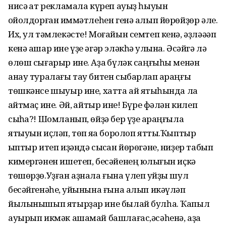
нисә ҡат рекламала күреп ауыҙ һыуын
ҡойолдорған ҡиммәтлеһен генә алып йөрөйҙөр әле.
Их, ул тәмлекәсте! Моғайын семтеп кенә, әҙләәәп
кенә ашар ине үҙе әгәр эләкһә ҡулына. Әсәйгә лә
өлөш сығарыр ине. Аҙаҡ бүләк саңғыһы менән
анау туралағы тау битен сыбарлап ҡараңғы
төшкәнсе шыуыр ине, хатта ай яҡтыһында ла
ҡайтмаҫ ине. Әй, ҡайтыр ине! Бүре фәлән килеп
сыҡһа?! Шомланып, өйҙә бер үҙе ҡараңғыла
ятыуын иҫләп, төп яҡҡа боролоп ятты.Ҡыптыр
ҡыптыр итеп иҙәндә сысҡан йөрөгәне, ниҙер табып
кимергәнен ишетеп, бесәйенең юҡлығын иҫкә
төшөрҙө.Уҙған аҙнала ғына үлеп ҡуйҙы шул
бесәйгенәһе, ҡуйынына ғына алып икәүләп
йылынышып ятырҙар ине былай булһа. Ҡапыл
ауырып икмәк ашамай башлағас,әсәһенә, аҙаҡ