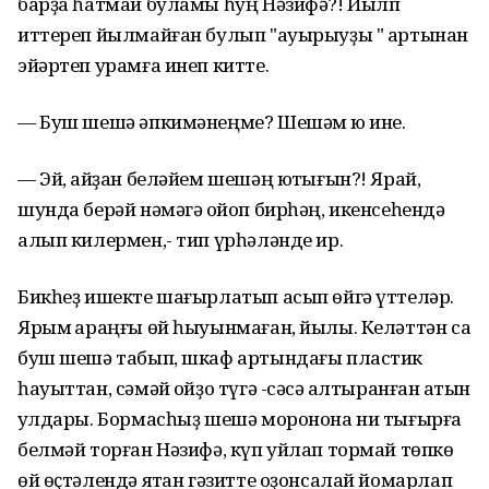
барҙа һатмай буламы һуң Нәзифә?! Йылп
иттереп йылмайған булып "ауырыуҙы " артынан
эйәртеп урамға инеп китте.
— Буш шешә әпкимәнеңме? Шешәм юҡ ине.
— Эй, ҡайҙан беләйем шешәң юҡтығын?! Ярай,
шунда берәй нәмәгә ҡойоп бирһәң, икенсеһендә
алып килермен,- тип үрһәләнде ир.
Бикһеҙ ишекте шағырлатып асып өйгә үттеләр.
Ярым ҡараңғы өй һыуынмаған, йылы. Келәттән саҡ
буш шешә табып, шкаф артындағы пластик
һауыттан, сәмәй ҡойҙо түгә -сәсә ҡалтыранған ҡатын
ҡулдары. Бормасһыҙ шешә моронона ни тығырға
белмәй торған Нәзифә, күп уйлап тормай төпкө
өй өҫтәлендә ятҡан гәзитте оҙонсалай йомарлап