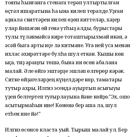
тояғы һынғанға стенаға терәп ултыртылған
өҫтәл ишаратына һаҡ ҡына килеп терәлде.Уҙған
аҙнала свиттәрен килеп өҙөп киттеләр, хәҙер
улар йәшәгән өй генә утһыҙ ҡалды, бурыстары
тулы түләнмәйсә кире тоташтырылмай икән, ә
әсәй быға артыҡ иҫе лә китмәне. Уға ней усаҡ менән
ихлас әхирәттәре булһа шул еткән. Ҡышҡы көн
ҡыҫҡаҡ, тиҙ ҡараңғы төшә, бына ни өсөн ҡабалана
малай. Әле өйгә эштәрҙе эшләп өлгөрөр кәрәк.
Ситке өйҙәгеләрҙең күңелдәре көр, тамаҡтары
туҡтыр ахры, Илгиз эсендә ауыртып асығыуы
үҙен белгертеп туғырлауына йәне көйҙө."Эх, ошо
асыҡтырмаһын ине! Көнөнә бер аша ла, шул
етһен ине йә!"
Илгиз өсөнсө класта уҡый. Тырыш малай ул. Бер