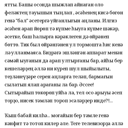
ятты. Башы осонда шыжлап ҡайнаған оло
феләктең тауышын тыңлап , әсәһенең кисә бөгөн
генә "бал" әсетергә ҡуйғанлығын аңланы. Илгиз
әсәһен ҡарап йөрөп тә күпме һыуға күпме шәкәр,
әсетке, баш һалырға кәрәклеген дә өйрәнеп
бөттө. Тик был өйрәнгәнен ул тормошта һис кенә
лә ҡулланмаясаҡ. Биҙрәгә эшләнгән аппарат менән
сәмәй ҡыуғанын да ҡарап ултырғаны бар, ҡайһы бер
кешеләрҙең әллә ни күреп шул шыйыҡлыҡты,
теҙләнеүҙәре серен аңларға теләп, бармағын
сылатып ялап ҡарағаны ла бар. Әссее!
Сытырайып төкөрөп ҡуйһа ла, тел осо арыуыҡ әсеп
торҙо, нисек тәмләп тороп эсәләрҙер инде?!...
Ҡыш бабай килһә... моғайын бер тәмле генә
кәнфит тә тотоп килер әле. Теге телевизорҙа әллә