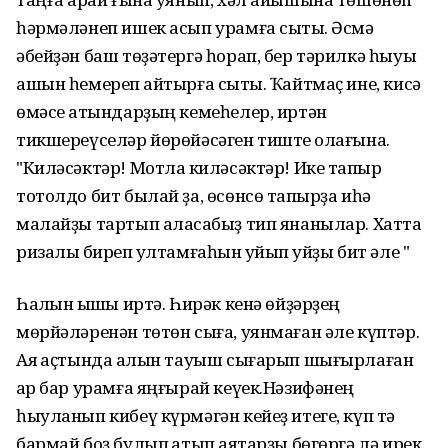
һәрмәләнеп ишек асып урамға сыҡты. Әсмә
әбейҙән баш төҙәтергә һорап, бер тәрилкә һыуыҡ
ашын һемереп ҡайтырға сыҡты. Ҡайтмаҫ ине, кисә
өмәсе ҡатындарҙың кемеһелер, иртән
тикшереүселәр йөрөйәсәген тиште ҡолағына.
"Киләсәктәр! Мотлаҡ киләсәктәр! Ике тапҡыр
тотолдо бит былай ҙа, өсөнсө тапҡырҙа иһә
малайҙы тартып аласаҡбыҙ тип янанылар. Хатта
ризалыҡ биреп ҡултамғаһын ҡуйып ҡуйҙы бит әле "
Һалҡын ҡышҡы иртә. Һирәк кенә өйҙәрҙең
мөрйәләренән төтөн сыға, уянмаған әле күптәр.
Аяҡ аҫтында ҡалын тауыш сығарып шығырлаған
ҡар бар урамға яңғырай кеүек.Нәзифәнең
һыуланып кибеү күрмәгән кейеҙ итеге, күп тә
бармай боҙ булып ҡатып аяҡтарҙы бөгөргә лә ирек