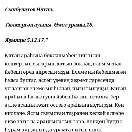
Сынбулатов Илгиз.
Тилмергән ауылы, Өмөт урамы,18.
Яҙылды 5.12.17."
Китап араһына бөкләнмәһен тип тыҡҡан
конвертын сығарып, хатын бөкләп, елем менән
йәбештереп адресын яҙҙы. Елеме ныҡ йәбешмәгән
һымаҡ булғас, өҫтәп үҙенең хеҙмәт дәресендә
ҡулланған елеме мн һылап, нығытып ҡуйҙы. Китап
араһына һалып ҡуша йәбешһә тип, өҫтәлгә, бер
әллә ҡасанғы гәзит остоғо араһына ҡыҫтырҙы. Көн
кисләне. Яҫтыҡ тығылған тәҙрәнең кескәй өлгөһө
өйҙө тағы ла ҡараңғылатып тора. Көндөң һуңғы
һүрәм нурҙарында урамға сығып ишек