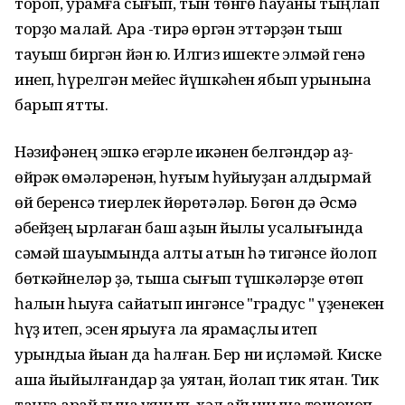
тороп, урамға сығып, тын төнгө һауаны тыңлап
торҙо малай. Ара -тирә өргән эттәрҙән тыш
тауыш биргән йән юҡ. Илгиз ишекте элмәй генә
инеп, һүрелгән мейес йүшкәһен ябып урынына
барып ятты.
Нәзифәнең эшкә егәрле икәнен белгәндәр ҡаҙ-
өйрәк өмәләренән, һуғым һуйыуҙан ҡалдырмай
өй беренсә тиерлек йөрөтәләр. Бөгөн дә Әсмә
әбейҙең ҡырҡлаған баш ҡаҙын йылы усаҡлығында
сәмәй шауҡымында алты ҡатын һә тигәнсе йолҡоп
бөткәйнеләр ҙә, тышҡа сығып түшкәләрҙе өтөп
һалҡын һыуға сайҡатып ингәнсе "градус " үҙенекен
һүҙ итеп, эсен ярыуға ла ярамаҫлыҡ итеп
урындыҡҡа йыҡҡан да һалған. Бер ни иҫләмәй. Киске
ашҡа йыйылғандар ҙа уятҡан, йоҡлап тик ятҡан. Тик
таңға ҡарай ғына уянып, хәл айышына төшөнөп