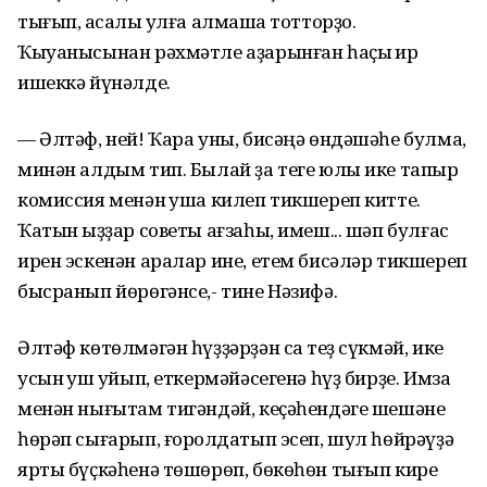
тығып, аҡсалы ҡулға алмашҡа тотторҙо.
Ҡыуанысынан рәхмәтле аҙарынған һаҫыҡ ир
ишеккә йүнәлде.
— Әлтәф, ней! Ҡара уны, бисәңә өндәшәһе булма,
минән алдым тип. Былай ҙа теге юлы ике тапҡыр
комиссия менән ҡуша килеп тикшереп китте.
Ҡатын ҡыҙҙар советы ағзаһы, имеш... шәп булғас
ирен эскенән аралар ине, етем бисәләр тикшереп
бысранып йөрөгәнсе,- тине Нәзифә.
Әлтәф көтөлмәгән һүҙҙәрҙән саҡ теҙ сүкмәй, ике
усын ҡуш ҡуйып, еткермәйәсегенә һүҙ бирҙе. Имза
менән нығытам тигәндәй, кеҫәһендәге шешәне
һөрәп сығарып, ғорҡолдатып эсеп, шул һөйрәүҙә
ярты бүҫкәһенә төшөрөп, бөкөһөн тығып кире