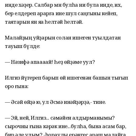
инде хәҙер. Салбар мн булһа ни була инде, их,
бер елдереп ҡарарға ине шул саңғыны кейеп,
таяҡтарын ян яҡҡа һелтәй һелтәй.
Малайҙың уйҙарын солан ишеген туҡылдатҡан
тауыш бүлде:
— Нәзифә апаааай! Һеҙ өйҙәме уул?
Илгиз йүгереп барып өй ишегенән башын тығып
ҡоро ғына:
— Әсәй өйҙә юҡ, ул Әсмә инәйҙәрҙә,- тине.
— Эй, ней, Илгиз... сәмәйен ҡалдырманымы?
сырочны ғына кәрәк ине...булһа, бына аҡсам бар,
бир әле улым?,-һораулы ерәнгес ҡараш малайға