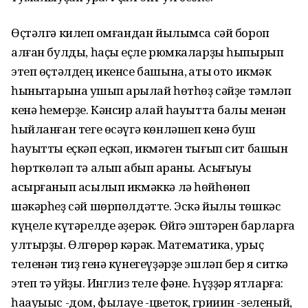
Өҫтәлгә килеп ҡомғандан йылымса сәй бороп
алған булды, һаҫыҡ еҫле рюмкаларҙы һыпырып
этеп өҫтәлдең икенсе башына, ҡаты ҡото икмәк
һыныҡтарына ҡушып ҡарылай һөтһөҙ сәйҙе тәмләп
кенә һемерҙе. Кәнсир ҡалай һауытта балыҡ менән
һыйланған теге өсәүгә көнләшеп кенә буш
һауытты еҫкәп еҫкәп, икмәген тығып сит башын
һөрткөләп тә алып ҡабып ҡараны. Асығыуы
асырғанып асылып икмәккә лә һөйһөнөп
шәкәрһеҙ сәй шөрпөлдәтте. Эскә йылы төшкәс
күңеле күтәрелде әҙерәк. Өйгә эштәрен барларға
ултырҙы. Өлгөрөр кәрәк. Математика, урыҫ
теленән тиҙ генә күнегеүҙәрҙе эшләп бер яҡ ситкә
этеп тә ҡуйҙы. Инглиз теле фәне. Һүҙҙәр ятларға:
һаауыыс -дом, фылауе -цветок, грииин -зеленый,