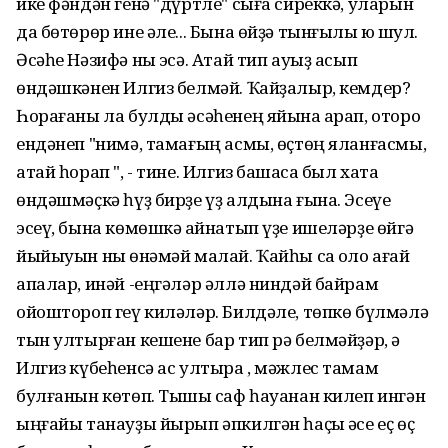
ике фәндән генә "дүртле" сыға сиреккә, уларын
да бөтөрөр ине әле... Бына өйҙә тынғылыҡ юҡ шул.
Әсәһе Нәзифә ныҡ эсә. Атай тип ауыҙ асып
өндәшкәнен Илгиз белмәй. Ҡайҙалыр, кемдер?
Һорағаны ла булды әсәһенең яйына ҡарап, оторо
ендәнеп "нимә, тамағың асмы, өҫтөң яланғасмы,
атай һорап ", - тине. Илгиз башҡаса был хаҡта
өндәшмәҫкә һүҙ бирҙе үҙ алдына ғына. Эсеүе
эсеү, бына көмөшкә ҡайнатып үҙе ишеләрҙе өйгә
йыйыуын ныҡ өнәмәй малай. Ҡайһы саҡ оло ағай
апалар, инәй -еңгәләр әллә ниндәй байрам
ойоштороп геү киләләр. Билдәле, төпкө бүлмәлә
тын ултырған кешене бар тип рә белмәйҙәр, ә
Илгиз күбеһенсә ас ултыра , мәжлес тамам
булғанын көтөп. Тышҡы саф һауанан килеп ингән
ыңғайы танауҙы йырып әпкилгән һаҫыҡ әсе еҫ өҫ