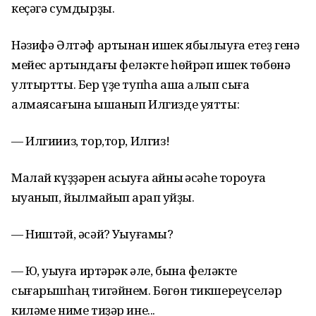
кеҫәгә сумдырҙы.
Нәзифә Әлтәф артынан ишек ябылыуға етеҙ генә
мейес артындағы феләкте һөйрәп ишек төбөнә
ултыртты. Бер үҙе тупһа аша алып сыға
алмаясағына ышанып Илгизде уятты:
— Илгиииз, тор,тор, Илгиз!
Малай күҙҙәрен асыуға айныҡ әсәһе тороуға
ҡыуанып, йылмайып ҡарап ҡуйҙы.
— Ништәй, әсәй? Уҡыуғамы?
— Юҡ, уҡыуға иртәрәк әле, бына феләкте
сығарышһаң тигәйнем. Бөгөн тикшереүселәр
киләме ниме тиҙәр ине...