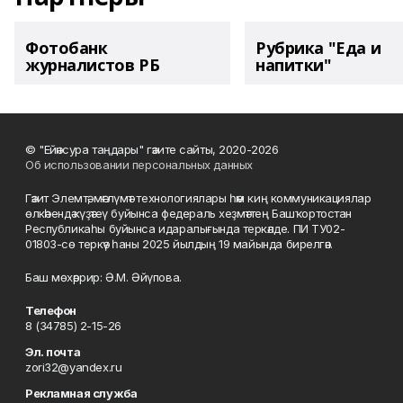
Фотобанк
Рубрика "Еда и
журналистов РБ
напитки"
© "Ейәнсура таңдары" гәзите сайты, 2020-2026
Об использовании персональных данных
Гәзит Элемтә, мәғлүмәт технологиялары һәм киң коммуникациялар
өлкәһендә күҙәтеү буйынса федераль хеҙмәттең Башҡортостан
Республикаһы буйынса идаралығында теркәлде. ПИ ТУ02-
01803-сө теркәү һаны 2025 йылдың 19 майында бирелгән.
Баш мөхәррир: Ә.М. Әйүпова.
Телефон
8 (34785) 2-15-26
Эл. почта
zori32@yandex.ru
Рекламная служба