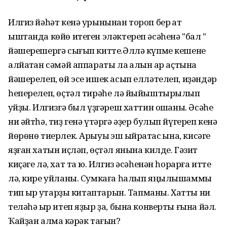
Илгиз йәһәт кенә урынынан тороп бер ҡат
ыштанда көйө итеген эләктереп әсәһенә "бал "
йәшерешергә сығып китте.Әллә күпме кешене
алйатҡан сәмәй аппараты ла ҡалын ҡар аҫтына
йәшерелеп, өй эсе ишек асып елләтелеп, иҙәндәр
һеперелеп, өҫтәл тирәһе лә йыйыштырылып
ҡуйҙы. Илгизгә был үҙгәреш хаттин оҡшаны. Әсәһе
ни әйтһә, тиҙ генә үтәргә әҙер булып йүгереп кенә
йөрөнө тиерлек. Арыуыҡ эш ҡыйратҡас ҡына, кисәге
яҙған хатын иҫләп, өҫтәл янына килде. Гәзит
киҫәге лә, хат та юҡ. Илгиз әсәһенән һорарға итте
лә, кире уйланы. Сумкаға һалып яңылышаммы
тип ҡырҡ ҡутарҙы китаптарын. Тапманы. Хатты ни
теләһә ҡыр итеп яҙыр ҙа, бына конверты ғына йәл.
Ҡайҙан алмаҡ кәрәк тағын?