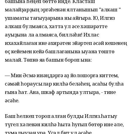
башына һеңеп бөттө инде. Класташ
малайҙарҙың эргәһенән ялтанышып "алкаш "
ҡушаматы тағыуҙарына ныҡ ҡайғыра. Юҡ, Илгиз
алкаш булмаясаҡ, хатта ул әсе хәшәрәтте
ауыҙына ла алмаясаҡ, билләһи! Ихлас
ихахайлаған ике әхирәтен эйәртеп әсәй кешенең
өҫ кейемен кейә башлағанына ҡыуана төштө
малай. Төпкө яҡҡа башын бороп ҡына:
— Мин Әсмә инәңдәргә ҡаҙ йолҡошорға киттем,
сәмәй һораусылар килһә беләһең, аҡсаһы булһа
ғына һат. Ана, шкаф артында ултыра, - тине
әсәһе.
Баш һелкеп тороп ҡалған булды Илгиз.Һатыу
түгел хәленән килһә һыта һуғып бөтөр ине әле,
туҡмалыуҙан ҡурҡа. Уҫал бит ул әсәһе.