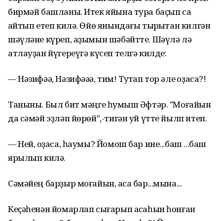
бирмәй башланы. Итек яйына тура баҫып саҡ
ҡайтып етеп килә. Өйө янындағы тыҡрыҡтан килгән
шәүләне күреп, аҙымын шәбәйтте. Шәүлә лә
атлауҙан йүгереүгә күсеп телгә килде:
— Нәзифәә, Нәзифәәә, тим! Туҡтап тор әле ҡоҙаса?!
Таныны. Был бит мәңге һуҡмыш Әфтәр. "Моғайын
да сәмәй эҙләп йөрөй",-тигән уй үтте йылп итеп.
— Ней, ҡоҙаса, һаумы? Йомош бар ине...баш ...баш
ярылып килә.
Сәмәйең барҙыр моғайын, аҡса бар...мына...
Кеҫәһенән йомарлап сығарып аҡсаһын һонған