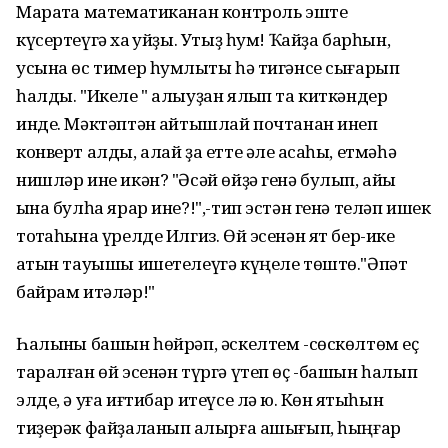
Маратҡа математиканан контроль эште
күсертеүгә хаҡ ҡуйҙы. Утыҙ һум! Ҡайҙа барһын,
усына өс тимер һумлыҡты һә тигәнсе сығарып
һалды. "Икеле " алыуҙан ялҡып та киткәндер
инде. Мәктәптән ҡайтышлай почтанан инеп
конверт алды, алай ҙа етте әле аҡсаһы, етмәһә
нишләр ине икән? "Әсәй өйҙә генә булып, айыҡ
ҡына булһа ярар ине?!",-тип эстән генә теләп ишек
тотҡаһына үрелде Илгиз. Өй эсенән ят бер-ике
ҡатын тауышы ишетелеүгә күңеле төштө."Әпәт
байрам итәләр!"
Һалынҡы башын һөйрәп, әскелтем -сөскөлтөм еҫ
таралған өй эсенән түргә үтеп өҫ -башын һалып
элде, ә уға иғтибар итеүсе лә юҡ. Көн яҡтыһын
тиҙерәк файҙаланып ҡалырға ашығып, һыңғар