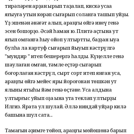
тирәләрен ҡарҙан ҡырып таҙалап, кискә усаҡҡа
яғыуға утын көрәп сығарып соланға ташып ҡуйҙы.
Үҙ эшенән ҡәнәғәт ҡалып, ҡараңғы өйгә инеү генә
эсен бошорҙо. Әсәй һаман юҡ. Плитә аҫтына ут
яғып ҡомғанға һыу ҡойоп ултыртты, баҙҙан ыуаҡ
булһа ла картуф сығарып йыуып кәстрүлгә
"мундир " итеп бешерергә һалды. Күңелле генә
шаулаған ҡомған, тәмле еҫтәр сығарып
боғорлаған кәстрүл, сырт сорт итеп янған усаҡ,
ҡараңғы өйгә мейес ярыҡ йороғонан төшкән ут
ялҡыны яҡтыһы йәм генә өҫтәне. Усаҡ алдына
ултырғыс ҡуйып оҙаҡ ҡына утҡа текләп ултырҙы
Илгиз. Ярата ул шулай. Әллә ниндәй уйҙар килә
башына шул саҡта...
Тамағын ҡәҙимге төйөп, ҡараңғы мөйөшөнә барып