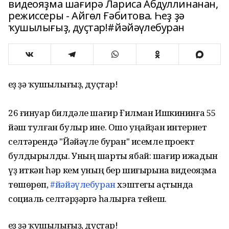
видеояҙма шағирә Лариса Абдуллинанан,
режиссеры - Айгөл Ғәбитова. Һеҙ ҙә
ҡушылығыҙ, дуҫтар!#йәйәүлебуран
Һеҙ ҙә ҡушылығыҙ, дуҫтар!
26 ғинуар билдәле шағир Ғилман Ишкининға 55
йәш тулған булыр ине. Ошо уңайҙан интернет
селтәрендә "Йәйәүле буран" исемле проект
булдырылды. Уның шарты ябай: шағир ижадын
үҙ иткән һәр кем уның бер шиғырына видеояҙма
төшөрөп,
#йәйәүлебуран
хэштегы аҫтында
социаль селтәрҙәргә һалырға тейеш.
Һеҙ ҙә ҡушылығыҙ, дуҫтар!