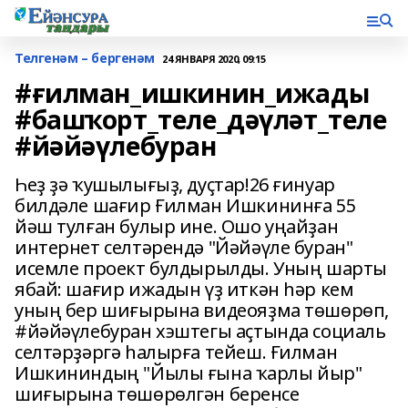
Телгенәм – бергенәм
24 ЯНВАРЯ 2020, 09:15
#ғилман_ишкинин_ижады
#башҡорт_теле_дәүләт_теле
#йәйәүлебуран
Һеҙ ҙә ҡушылығыҙ, дуҫтар!26 ғинуар
билдәле шағир Ғилман Ишкининға 55
йәш тулған булыр ине. Ошо уңайҙан
интернет селтәрендә "Йәйәүле буран"
исемле проект булдырылды. Уның шарты
ябай: шағир ижадын үҙ иткән һәр кем
уның бер шиғырына видеояҙма төшөрөп,
#йәйәүлебуран хэштегы аҫтында социаль
селтәрҙәргә һалырға тейеш. Ғилман
Ишкининдың "Йылы ғына ҡарлы йыр"
шиғырына төшөрөлгән беренсе