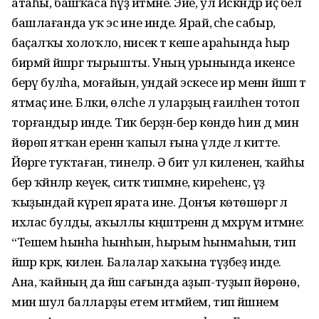
атаһы, башҡаса һүҙ әйтмәне. Эйе, ул Искәндәр иҫ белә
башлағанда уҡ эсә ине инде. Ярай, әсәһе сабыр,
баҫалҡы холоҡло, нисек тә кеше араһында һыр
бирмәй йәшәргә тырышты. Уның урынында икенсе
берәү булһа, моғайын, ундай эскесе ир менән йәшәп тә
ятмаҫ ине. Бәлки, өләсәһе лә уларҙың ғаиләһен тотоп
торғандыр инде. Тик берҙән-бер көндө һин дә мин
йөрөп ятҡан еренән ҡапыл ғына үлде лә китте.
Йөрәге туҡтаған, тинеләр. Ә бит ул киленен, ҡайһы
бер ҡәйнәләр кеүек, ситкә типмәне, киреһенсә, үҙ
ҡыҙындай күреп ярата ине. Донъя көтөшөргә лә
ихлас булды, аҡыллы кәңәштәренән дә мәхрүм итмәне:
“Тешем һынһа һынһын, һырым һынмаһын, тип
йәшәр кәрәк, килен. Балалар хаҡына түҙәбеҙ инде.
Ана, ҡайның да йәш сағында аҙып-туҙып йөрөнө,
мин шул балларҙы етем итмәйем, тип йәшәнем