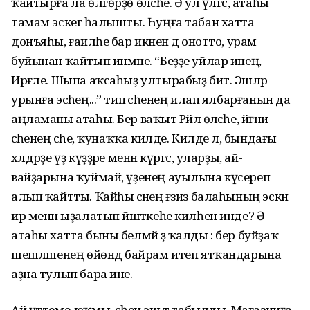
ҡайтырға ла өлгөрҙө өләсәһе. Ә ул үлгәс, атаһы
тамам эскегә һалышты. Һуңға табан хатта
донъяһы, ғаиләһе бар икәнен дә онотто, урам
буйынан ҡайтып инмәне. “Беҙҙе уйлар инең,
Ирғәле. Шыпа аҡсаһыҙ ултырабыҙ бит. Эшләр
урынға эсәһең...” тип әсәһенең илап ялбарғанын да
аңламаны атаһы. Бер ваҡыт Рәйлә өләсәһе, йәғни
әсәһенең әсәһе, ҡунаҡҡа килде. Килде лә, бындағы
хәлдәрҙе үҙ күҙҙәре менән күргәс, уларҙы, ай-
вайҙарына ҡуймай, үҙенең ауылына күсереп
алып ҡайтты. Ҡайһы әсәнең ғәзиз балаһының эскән
ир менән ыҙалатып йәшәткеһе килһен инде? Ә
атаһы хатта быны белмәй ҙә ҡалды : бер буйҙаҡ
шешәләшенең өйөндә байрам итеп ятҡандарына
аҙна тулып бара ине.
Ай үттеме-юҡмы, әсәһенә эш тә табылды. Магазинға