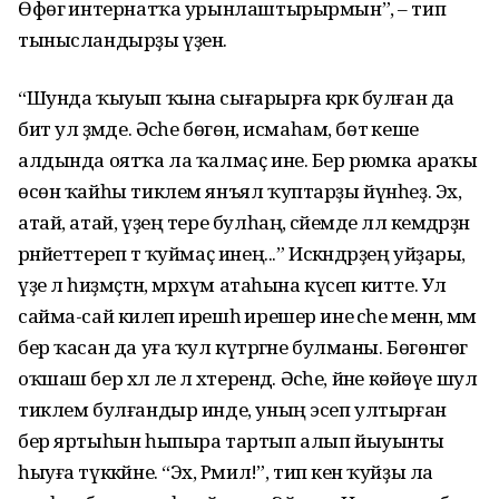
Өфөгә интернатҡа урынлаштырырмын”, – тип
тынысландырҙы үҙен.
“Шунда ҡыуып ҡына сығарырға кәрәк булған да
бит ул әҙәмде. Әсәһе бөгөн, исмаһам, бөтә кеше
алдында оятҡа ла ҡалмаҫ ине. Бер рюмка араҡы
өсөн ҡайһы тиклем янъял ҡуптарҙы йүнһеҙ. Эх,
атай, атай, үҙең тере булһаң, әсәйемде әллә кемдәрҙән
рәнйеттереп тә ҡуймаҫ инең...” Искәндәрҙең уйҙары,
үҙе лә һиҙмәҫтән, мәрхүм атаһына күсеп китте. Ул
сайма-сай килеп ирешһә ирешер ине әсәһе менән, әммә
бер ҡасан да уға ҡул күтәргәне булманы. Бөгөнгөгә
оҡшаш бер хәл әле лә хәтерендә. Әсәһе, йәне көйөүе шул
тиклем булғандыр инде, уның эсеп ултырған
бер яртыһын һыпыра тартып алып йыуынты
һыуға түккәйне. “Эх, Рәмилә!”, тип кенә ҡуйҙы ла