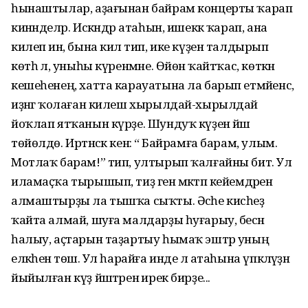
һынаштылар, аҙағынан байрам концерты ҡарап
кинәнделәр. Искәндәр атаһын, ишеккә ҡарап, ана
килеп инә, бына килә тип, ике күҙен талдырып
көтһә лә, уныһы күренмәне. Өйөнә ҡайтҡас, көткән
кешеһенең, хатта карауатына ла барып етмәйенсә,
иҙәнгә ҡолаған килеш хырылдай-хырылдай
йоҡлап ятҡанын күрҙе. Шундуҡ күҙенә йәш
төйөлдө. Иртәнсәк кенә: “ Байрамға барам, улым.
Мотлаҡ барам!” тип, ултырып ҡалғайны бит. Ул
иламаҫҡа тырышып, тиҙ генә мәктәп кейемдәрен
алмаштырҙы ла тышҡа сыҡты. Әсәһе кисһеҙ
ҡайта алмай, шуға малдарҙы һуғарыу, бесән
һалыу, аҫтарын таҙартыу һымаҡ эштәр уның
елкәһенә төшә. Ул һарайға инде лә атаһына үпкәләүҙән
йыйылған күҙ йәштәренә ирек бирҙе...