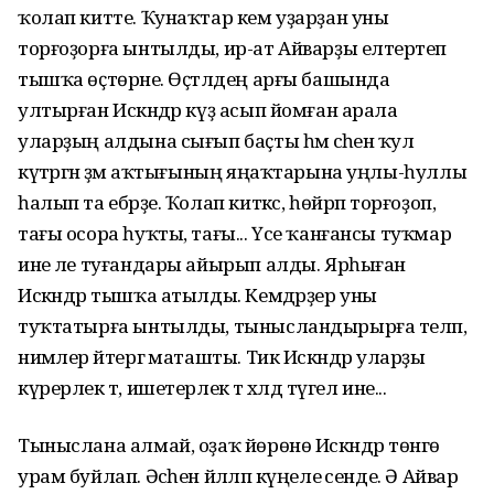
ҡолап китте. Ҡунаҡтар кем уҙарҙан уны
торғоҙорға ынтылды, ир-ат Айварҙы елтерәтеп
тышҡа өҫтөрәне. Өҫтәлдең арғы башында
ултырған Искәндәр күҙ асып йомған арала
уларҙың алдына сығып баҫты һәм әсәһенә ҡул
күтәргән әҙәм аҡтығының яңаҡтарына уңлы-һуллы
һалып та ебәрҙе. Ҡолап киткәс, һөйрәп торғоҙоп,
тағы осора һуҡты, тағы... Үсе ҡанғансы туҡмар
ине әле туғандары айырып алды. Ярһыған
Искәндәр тышҡа атылды. Кемдәрҙер уны
туҡтатырға ынтылды, тынысландырырға теләп,
нимәлер әйтергә маташты. Тик Искәндәр уларҙы
күрерлек тә, ишетерлек тә хәлдә түгел ине...
Тыныслана алмай, оҙаҡ йөрөнө Искәндәр төнгө
урам буйлап. Әсәһен йәлләп күңеле әсенде. Ә Айвар