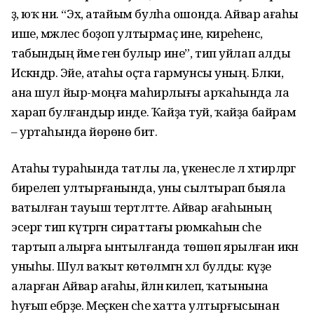
ҙә, юҡ ни. “Эх, атайым булһа ошонда. Айвар ағаһы
ише, мәжлес боҙоп ултырмаҫ ине, киреһенсә,
табындың йәме генә булыр ине”, тип уйлап алды
Искәндәр. Эйе, атаһы оҫта гармунсы уның. Бәлки,
ана шул йыр-моңға маһирлығы арҡаһында ла
харап булғандыр инде. Ҡайҙа туй, ҡайҙа байрам
– уртаһында йөрөнө бит.
Атаһы тураһында татлы ла, үкенесле лә хәтирәләргә
бирелеп ултырғанында, уны сылтырап быяла
ватылған тауыш тертләтте. Айвар ағаһының
эсергә тип күтәргән сираттағы рюмкаһын әсәһе
тартып алырға ынтылғанда төшөп ярылған икән
уныһы. Шул ваҡыт көтөлмәгән хәл булды: күҙе
аларған Айвар ағаһы, әйләнә килеп, ҡатынына
һуғып ебәрҙе. Меҫкен әсәһе хатта ултырғысынан