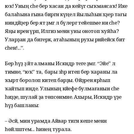
юҡ! Уның әсәһе бер ҡасан да кейәүгә сыҡмаясаҡ! Ике
балаһына ғына биргән күңел йылыһын хәҙер тағы
ниндәйҙер бер ят әҙәмгә лә бүлергә тейешме ни әсәһе?
Яңы иренә әүрәп, Илгизә менән уны онотоп ҡуйһа?
Уларҙан да бигерәк, атаһының рухы рәнйейәсәк бит
әсәһенә!...”.
Бер һүҙ ҙә әйтә алманы Искәндәр теге әҙәмгә. “Эйе” лә
тимәне, “юҡ” та, ә бары зәһәр итеп бер ҡараны ла
ҡырт боролоп китеп барҙы. Өйҙәренә ярһып
ҡайтып инде. Улының кәйефе булмағанын әсәһе
һиҙҙе, шулай ҙа төпсөнмәне. Ахыры, Искәндәр үҙе
һүҙ башланы:
– Әсәй, мин урамда Айвар тигән кеше менән
һөйләштем... һинең турала.