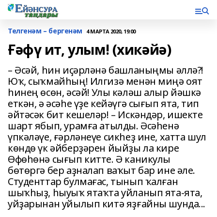
Телгенәм – бергенәм
4 МАРТА 2020, 19:00
Ғәфү ит, улым! (хикәйә)
– Әсәй, һин иҫәрләнә башланыңмы әллә?!
Юҡ, сыҡмайһың! Илгизә менән миңә оят
һинең өсөн, әсәй! Улы кәләш алыр йәшкә
еткән, ә әсәһе үҙе кейәүгә сығып ята, тип
әйтәсәк бит кешеләр! – Искәндәр, ишекте
шарт ябып, урамға атылды. Әсәһенә
үпкәләүе, ғәрләнеүе сикһеҙ ине, хатта шул
көндө үк әйберҙәрен йыйҙы ла кире
Өфөһөнә сығып китте. Ә каникулы
бөтөргә бер аҙналап ваҡыт бар ине әле.
Студенттар булмағас, тынып ҡалған
шыҡһыҙ, һыуыҡ ятаҡта уйланып ята-ята,
уйҙарынан уйылып китә яҙғайны шунда...