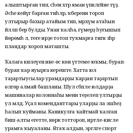
алыштырған тип, әсәһенә хәтәр яман үпкәләгәйне тәүҙә.
Әсәһе кейәүгә барған тиһәләр, ҡәберенән тороп
ултырыр бахыр атайым тип, мәрхүм атаһын
йәлләп бер булды. Унан ҡалһа, ғүмерҙә һуғышып
йөрөмәһә лә, теге ирҙе тотоп туҡмарға тигән зәһәр
пландар ҡороп маташты.
Ҡалаға килеүенә ике-өс көн үттеме-юҡмы, бурап-
бурап ҡар яуырға кереште. Хатта юл
таҙартыусылар урамдарҙы ҡарҙан таҙартып
өлгөрә алмай башланы. Шул сәбәпле юлдарҙа
машиналар колоннаһы менән теҙелеп ултырҙы
ул мәлдә. Уҫал коменданттары уларҙы ла эшһеҙ
һалып ҡуйманы. Каникулға ҡайтмай ҡалған
биш-алты егетте, көрәк тоттороп, иртәле-кисле
урамға ҡыуаланы. Ятаҡ алдын, эргәләге спорт