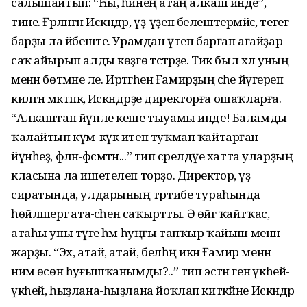
салышайтып: “Һы, һинең атаң алкаш инде”,
тине. Ғәрләнгән Искәндәр, үҙ-үҙен белештермәйсә, тегегә
барҙы ла йәбеште. Урамдан үтеп барған ағайҙар
саҡ айырып алды көҙгө әтәстәрҙе. Тик был хәл уның
менән бөтмәне әле. Иртәгәһен Ғамирҙың әсәһе йүгереп
килгән мәктәпкә, Искәндәрҙе директорға ошаҡларға.
“Алкаштан йүнле кеше тыуамы инде! Баламды
ҡалайтып күм-күк итеп туҡмап ҡайтарған
йүнһеҙ, фәлән-фәсмәтән...” тип сәрелдәүе хатта уларҙың
класына ла ишетелеп торҙо. Директор, үҙ
сиратында, улдарының тәртибе тураһында
һөйләшергә ата-әсәһен саҡыртты. Ә өйгә ҡайтҡас,
атаһы уны тәүге һәм һуңғы тапҡыр ҡайыш менән
жарҙы. “Эх, атай, атай, белһәң икән Ғамир менән
нимә өсөн һуғышҡанымды?..” тип эстән генә үкһей-
үкһей, һыҙлана-һыҙлана йоҡлап киткәйне Искәндәр