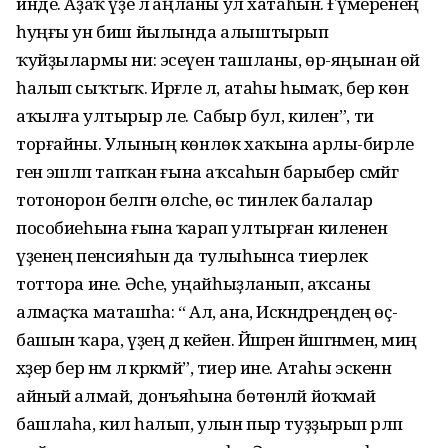
инде. Аҙаҡ үҙе лә аңланы ул хатаһын. Ғүмеренең
һуңғы ун биш йылында алыштырып
ҡуйҙылармы ни: эсеүен ташланы, өр-яңынан өй
һалып сыҡтыҡ. Ирғәле лә, атаһы һымаҡ, бер көн
аҡылға ултырыр әле. Сабыр бул, килен”, ти
торғайны. Улының көнлөк хаҡына арлы-бирле
генә эшләп тапҡан ғына аҡсаһын барыбер сәмәйгә
тотонорон белгән өләсәһе, өс тинлек балалар
пособиеһына ғына ҡарап ултырған килененә
үҙенең пенсияһын да тулыһынса тиерлек
тоттора ине. Әсәһе, уңайһыҙланып, аҡсаны
алмаҫҡа маташһа: “ Ал, ана, Искәндәреңдең өҫ-
башын ҡара, үҙең дә кейен. Йәшәрен йәшәгәнмен, миңә
хәҙер бер нәмә лә кәрәкмәй”, тиер ине. Атаһы эскенән
айный алмай, донъяһына бөтөнләй йоҡмай
башлаһа, килә һалып, улын пыр туҙҙырып әрләп