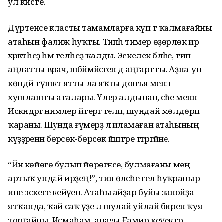
ул кисте.
Дүртенсе класты тамамларға күп тә ҡалмағайны
атаһын фалиж һуҡты. Типһә тимер өҙөрлөк ир
хәрәкәтһеҙ һәм телһеҙ ҡалды. Эскелек бәләһе, тип
аңлатты врач, шәбәймәйәсәген дә аңғартты. Аҙна-ун
көндәй түшәктә ятты ла яҡты донъя менән
хушлашты аталары. Үлер алдынан, әсәһе менән
Искәндәргә нимәлер әйтергә теләп, шундай мөлдөрәп
ҡараны. Шунда ғүмерҙә лә иламаған атаһының
күҙҙәренән бөрсөк-бөрсөк йәштәре тәгәрәгәйне.
“Йән көйөгө булып йөрөгәнсе, булмағаны мең
артыҡ ундай ирҙең!”, тип өләсәһе гел һуҡраныр
ине эскесе кейәүенә. Атаһы айҙар буйы запойҙа
ятҡанда, ҡай саҡ үҙе лә шулай уйлай биреп ҡуя
торғайны. Исмаһам, анауы Ғамир кеүектәр