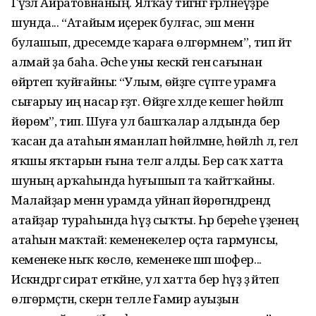
Гүзәл Айратовнаның. Ялҡау тигәнгә ғәрләнеүҙәре
шунда... “Атайым иҫерек булғас, эш менән
булашып, дәресемде ҡараға өлгөрмәнем”, тип әйтә
алмай ҙа баһа. Әсәһе уны кескәй генә сағынан
өйрәтеп ҡуйғайны: “Улым, өйҙәге сүпте урамға
сығарыу иң насар ғәҙәт. Өйҙәге хәлде кешегә һөйләп
йөрөмә”, тип. Шуға ул башҡалар алдында бер
ҡасан да атаһын яманлап һөйләмәне, һөйләһә лә, гел
яҡшы яҡтарын ғына телгә алды. Бер саҡ хатта
шуның арҡаһында һуғышып та ҡайтҡайны.
Малайҙар менән урамда уйнап йөрөгәндәрендә
атайҙар тураһында һүҙ сыҡты. Һәр береһе үҙенең
атаһын маҡтай: кеменекелер оҫта гармунсы,
кеменеке ныҡ көслө, кеменеке шәп шофер...
Искәндәргә сират еткәйне, ул хатта бер һүҙ ҙә әйтеп
өлгөрмәҫтән, әскернә телле Ғамир ауыҙын