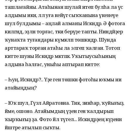
ташлағайны. Атаһынан шулай итеп булһа ла үс
алдымы икән, әллә уға кейәүгә сыҡҡанына үкенеүе
шул булдымы – аңлай алманы Искәндәр. Ә фотоға
килгәндә, эҙләнә торғас, тәки берәүҙе тапты. Ниндәйҙер
ҡунаҡта туғандары күмәкләп төшкәндәр. Шунда
арттараҡ торған атаһы ла эләгеп ҡалған. Тотоп
китте шуны Искәндәр мәктәпкә. Уҡытыусыһының
алдына һалғас, уныһы аптырап китте:
– Һуң, Искәндәр?.. Үҙе генә төшкән фотоһы юҡмы ни
атайыңдың?
– Юҡ шул, Гүзәл Айратовна. Тик, зинһар, ҡуйығыҙ,
йәме, ошоно. Атайымдың үҙен генә ҡалдырып
ҡырҡығыҙ ҙа. Фото йәл түгел... Искәндәрҙең күҙенән
йәштәре атылып сыҡты.