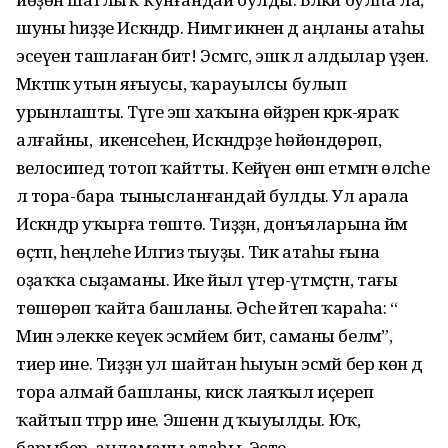
шуны һиҙҙе Искәндәр. Нимәгә икәнен дә аңланы атаһы
эсеүен ташлаған бит! Эсмәгәс, эшкә лә алдылар үҙен.
Мәктәпкә утын яғыусы, ҡарауылсы булып
урынлашты. Тәүге эш хаҡына өйҙәренә кәрәк-яраҡ
алғайны, ә икенсеһенә, Искәндәрҙе һөйөндөрөп,
велосипед тотоп ҡайтты. Кейәүен өнәп етмәгән өләсәһе
лә тора-бара тынысланғандай булды. Ул арала
Искәндәр уҡырға төштө. Тиҙҙән, донъяларына йәм
өҫтәп, һеңлеһе Илгизә тыуҙы. Тик атаһы ғына
оҙаҡҡа сыҙаманы. Ике йыл үтер-үтмәҫтән, тағы
төшөрөп ҡайта башланы. Әсәһе әйтеп ҡараһа: “
Мин элекке кеүек эсмәйем бит, саманы беләм”,
тиер ине. Тиҙҙән ул шайтан һыуын эсмәй бер көн дә
тора алмай башланы, кискә лаяҡыл иҫереп
ҡайтып тәгәрәр ине. Эшенән дә ҡыуылды. Юҡ,
барыбер, аңламаны атаһы. Эсте...