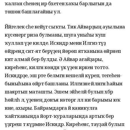
ҡалған әсәһенең ир бәхетенә хаҡы барлығын да
төшөнә башлағайны ул.
Йәйгелек әсәһе кейәүгә сыҡты. Тик Айварҙың ауылына
күсенергә риза булманы, шуға уныһы ҡуш
ҡуллап үҙе килде. Искәндәр менән Илгизә тәүҙә
өйҙәрендә сит-ят берәүҙең йөрөп ятҡанына өйрәнеп
китә алмай бер булды. Ә Айвар ағайҙары,
киреһенсә, килгән көндән үк үҙен иркен тотто.
Искәндәрҙе, эш рәте белмәгән кешеләй күреп, тегеһенә-
быныһына өйрәтә башланы. Илгизәне әйләнгән һайын
шаяртып маташты. Эшем эйәһеләй булып хәбәр
һөйләһә лә, үҙенең донъя көтөргә әллә ни барымы юҡ
ине, ахыры. Байрамдарға йә каникулға
ҡайтҡанында йорт-ҡураларында артыҡ бер
үҙгәреш тә күрмәне Искәндәр. Киреһенсә, тауҙай булып