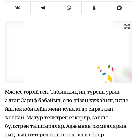
Мәжлес гөрләй генә. Табындың иң түренән урын
алған Зариф бабайын, оло өйҙөң хужаһын, илле
йәшлек юбилейы менән ҡунаҡтар сиратлап
ҡотлай. Матур теләктәрен еткерәләр, затлы
бүләктәрен тапшыралар. Аҙағынан рюмкаларын
зың-зың иттереп сәкәштереп, эсеп ебәрәләр.