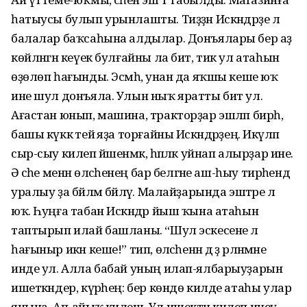
һатыусы булып урынлашты. Тиҙҙән Искәндәрҙе лә
балалар баҡсаһына алдылар. Донъялары бер аҙ
көйләнгән кеүек булғайны ла бит, тик ул атаһын
өҙөлөп һағынды. Эсмәһә, унан да яҡшы кеше юҡ
ине шул донъяла. Улын ныҡ яратты бит ул.
Ағастан юнып, машина, тракторҙар эшләп бирһә,
башы күккә тейә яҙа торғайны Искәндәрҙең. Икәүләп
сыр-сыу килеп йәшенмәк, һәпәләк уйнап алырҙар ине.
Ә әсәһе менән өләсәһенең бар белгәне аш-һыу тирәһендә
уралыу ҙа бәйләм бәйләү. Малайҙарында эштәре лә
юҡ. Һуңға табан Искәндәр йыш ҡына атаһын
таптырып илай башланы. “Шул эскесене лә
һағыныр икән кеше!” тип, өләсәһенән дә әҙ әрләнмәне
инде ул. Алла бабай уның илап-ялбарыуҙарын
ишеткәндер, күрәһең: бер көндө килде атаһы улар
янына. Ап-айыҡ килеш. Ул ишектән килеп инеү