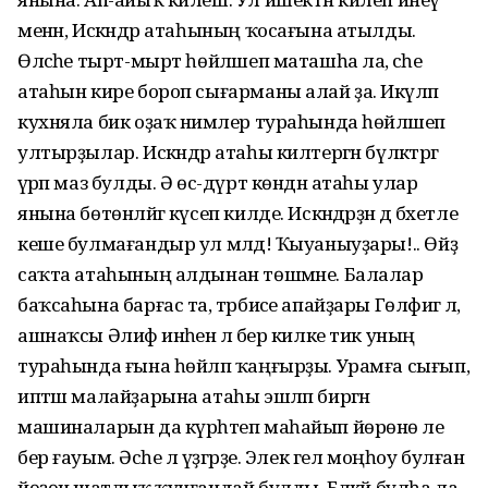
менән, Искәндәр атаһының ҡосағына атылды.
Өләсәһе тырт-мырт һөйләшеп маташһа ла, әсәһе
атаһын кире бороп сығарманы алай ҙа. Икәүләп
кухняла бик оҙаҡ нимәлер тураһында һөйләшеп
ултырҙылар. Искәндәр атаһы килтергән бүләктәргә
әүрәп маз булды. Ә өс-дүрт көндән атаһы улар
янына бөтөнләйгә күсеп килде. Искәндәрҙән дә бәхетле
кеше булмағандыр ул мәлдә! Ҡыуаныуҙары!.. Өйҙә
саҡта атаһының алдынан төшмәне. Балалар
баҡсаһына барғас та, тәрбиәсе апайҙары Гөлфиәгә лә,
ашнаҡсы Әлифә инәһенә лә бер килке тик уның
тураһында ғына һөйләп ҡаңғырҙы. Урамға сығып,
иптәш малайҙарына атаһы эшләп биргән
машиналарын да күрһәтеп маһайып йөрөнө әле
бер ғауым. Әсәһе лә үҙгәрҙе. Элек гел моңһоу булған
йөҙөнә шатлыҡ ҡунғандай булды. Бәләкәй булһа ла,