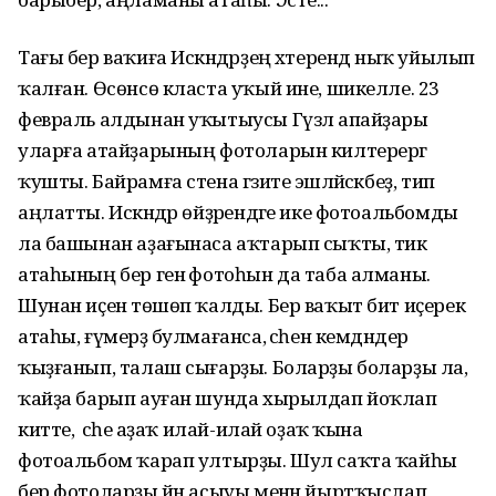
Тағы бер ваҡиға Искәндәрҙең хәтерендә ныҡ уйылып
ҡалған. Өсөнсө класта уҡый ине, шикелле. 23
февраль алдынан уҡытыусы Гүзәл апайҙары
уларға атайҙарының фотоларын килтерергә
ҡушты. Байрамға стена гәзите эшләйәсәкбеҙ, тип
аңлатты. Искәндәр өйҙәрендәге ике фотоальбомды
ла башынан аҙағынаса аҡтарып сыҡты, тик
атаһының бер генә фотоһын да таба алманы.
Шунан иҫенә төшөп ҡалды. Бер ваҡыт бит иҫерек
атаһы, ғүмерҙә булмағанса, әсәһен кемдәндер
ҡыҙғанып, талаш сығарҙы. Боларҙы боларҙы ла,
ҡайҙа барып ауған шунда хырылдап йоҡлап
китте, ә әсәһе аҙаҡ илай-илай оҙаҡ ҡына
фотоальбом ҡарап ултырҙы. Шул саҡта ҡайһы
бер фотоларҙы йән асыуы менән йыртҡыслап