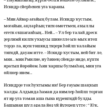
Искәндәр сәйерһенеп уға ҡараны.
– Мин Айвар ағайың булам. Искәндәр ҡустым,
моғайын, аңларһың тигән өмөттәмен, аҡыллы
егеткә оҡшағанһың... Ней... – Ул бер талай дәрескә
әҙерләнмәй килгән уҡыусы шикелле ыҡ-мыҡ итеп
торҙо ла, иҫенә төшкәндә тиҙерәк һөйләп ҡалайым
тигәндәй, дауам итте. – Искәндәр ҡустым, ней бит әле,
мин... мин Рәмиләне, ну һинең әсәйеңде инде, күптән
яратып йөрөйөм. Һин ҡаршы булмаһаң, мин уға
өйләнер инем...
Искәндәрҙе ток һуҡтымы ни! Бер ғауым шаңҡып
ҡалды. Алдында һаман да нимәлер һөйләп торған
ят ир уға томан аша ғына күренгәндәй булды.
Башынан шул арала йөҙ уй йүгереп үтте : “ Юҡ,