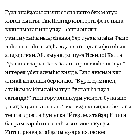
Гүзәл апайҙары эшләгән стена гәзите бик матур
килеп сыҡты. Тик Искәндәр килтергән фото ғына
ҡуйылмаған ине унда. Башы эшләгән
уҡытыусыһының: әсәһенең бер туған апаһы Фәнисә
инәһенән атаһының һалдат сағындағы фотоһын
алдыртҡан. Эй, ҡыуанды шуға Искәндәр! Хатта
Гүзәл апайҙарын ҡосаҡлап тороп сикәһенән “суп”
иттереп үбеп алғыһы килде. Гәзит янынан китә
алмай ыҙаланы бер килке. “Күрегеҙ, минең
атайым ҡайһылай матур булған һалдат
сағында!” тигән ғорурланыуҙы уҡырға була ине
уның ҡараштарынан. Тик тиҙҙән уның кәйефе тағы
төштө: дәрестән һуң үткән “Йәгеҙ әле, атайҙар!” тигән
байрам сараһына атаһы килмәнелә ҡуйҙы.
Иптәштәренең атайҙары үҙ-ара ихлас көс