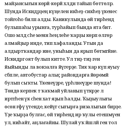
майҙансығын көрәй-көрәй хәлдән тайып бөттөләр.
Шунда Искәндәрҙең күңелен икһеҙ-сикһеҙ үкенес
тойғоһо биләп алды. Каникулында өй тирәһендә
булышаһы урынға, турһайып бында ята бит.
Ошо мәлдә әсәһе менән һеңлеһе ҡарҙы көрәп өлгөрә
алмайҙыр инде, тип хафаланды. Утын да
алдыртҡандар ине, уныһын да ярып бөтмәгәйне.
Искәндәргә оят булып китте. Ул тиҙ-тиҙ генә
йыйынды ла вокзалға йүгерҙе. Тик ҡар күп яуыу
сәбәпле, автобустар алыҫ райондарға йөрөмәй
булып сыҡты. Үкенеүҙәре, үрһәләнеүҙәре шунда!
Төндө керпек тә ҡаҡмай уйланып үткәрҙе лә
иртәгәһенә үк әсәһенә хат яҙып һалды. Ҡыҙыулығы
өсөн ғәфү үтенде, кейәүгә сығырға ризалығын бирҙе.
Үҙе ҡырҙа булғас, өй тирәһендә ир ҡулы етешмәүен
ул, ниһайәт, аңлағайны. Шулай уҡ йәшләй генә тол