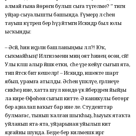
алмай ғына йөрөгән булып сыға түгелме? ” тигән
уйҙар сыуалышты башында. Ғүмерҙә лә әсәһенә
тауыш күтәреп бер һүҙ әйтмәгән Искәндәр был юлы
ысҡынды:
– Әсәй, һин иҫәрләнә башланыңмы әллә?! Юҡ,
сыҡмайһың! Илгизә менән миңә оят һинең өсөн, әсәй!
Улы кәләш алыр йәшкә еткән, ә әсәһе үҙе кейәүгә сығып ята,
тип әйтәсәк бит кешеләр! – Искәндәр, ишекте шарт
ябып, урамға атылды. Әсәһенә үпкәләүе, ғәрләнеүе
сикһеҙ ине, хатта шул көндө үк әйберҙәрен йыйҙы
ла кире Өфөһөнә сығып китте. Ә каникулы бөтөргә
бер аҙналап ваҡыт бар ине әле. Студенттар
булмағас, тынып ҡалған шыҡһыҙ, һыуыҡ ятаҡта
уйланып ята-ята, уйҙарынан уйылып китә
яҙғайны шунда. Беҙҙе бер килмешәк иргә