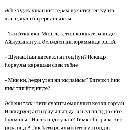
Әсәһе тәүҙә ҡаушап китте, әммә үҙен тиҙ генә ҡулға
алып, яуап бирергә ашыҡты:
– Тәки әйткән икән. Миңә сыҡ, тип ҡаҡшатты инде.
Айыуҙынан ул. Әсләмдең пилорамында эшләй.
– Шунан, һин нисек хәл иттең һуң? Искәндәр
һораулы ҡарашын әсәһенә төбәне.
– Мин ни, һеҙҙән үтеп ни ҡылайым? Бигерәк тә һин
нимә тип әйтәң инде?
Әсәһенән “юҡ” тигән яуапты өмөтләнеп көтөп торған
Искәндәрҙең аптырауының да, асыуының да сиге
булманы. “Нисек инде улай? Тимәк, әсәһе, риза. Эйе,
риза инде! Тик батырсылыҡ итеп уға өндәшә