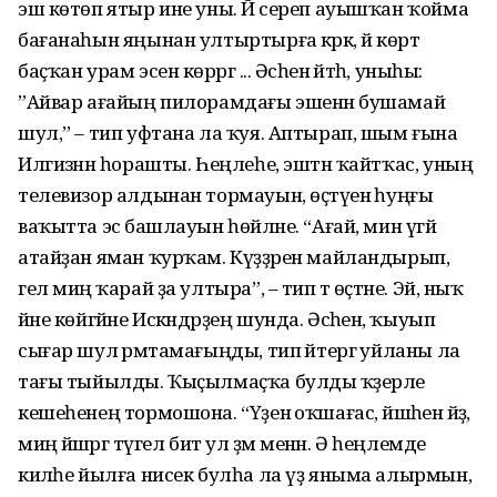
эш көтөп ятыр ине уны. Йә сереп ауышҡан ҡойма
бағанаһын яңынан ултыртырға кәрәк, йә көрт
баҫҡан урам эсен көрәргә ... Әсәһенә әйтһә, уныһы:
”Айвар ағайың пилорамдағы эшенән бушамай
шул,” – тип уфтана ла ҡуя. Аптырап, шым ғына
Илгизәнән һорашты. Һеңлеһе, эштән ҡайтҡас, уның
телевизор алдынан тормауын, өҫтәүенә һуңғы
ваҡытта эсә башлауын һөйләне. “Ағай, мин үгәй
атайҙан яман ҡурҡам. Күҙҙәрен майландырып,
гел миңә ҡарай ҙа ултыра”, – тип тә өҫтәне. Эй, ныҡ
йәне көйгәйне Искәндәрҙең шунда. Әсәһенә, ҡыуып
сығар шул әрәмтамағыңды, тип әйтергә уйланы ла
тағы тыйылды. Ҡыҫылмаҫҡа булды ҡәҙерле
кешеһенең тормошона. “Үҙенә оҡшағас, йәшәһен әйҙә,
миңә йәшәргә түгел бит ул әҙәм менән. Ә һеңлемде
киләһе йылға нисек булһа ла үҙ яныма алырмын,