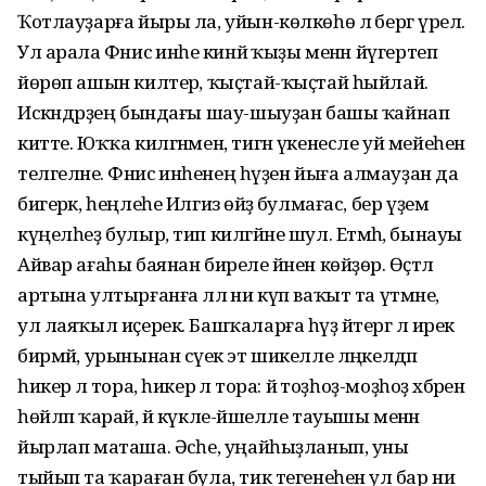
Ҡотлауҙарға йыры ла, уйын-көлкөһө лә бергә үрелә.
Ул арала Фәнисә инәһе кинйә ҡыҙы менән йүгертеп
йөрөп ашын килтерә, ҡыҫтай-ҡыҫтай һыйлай.
Искәндәрҙең бындағы шау-шыуҙан башы ҡайнап
китте. Юҡҡа килгәнмен, тигән үкенесле уй мейеһен
телгеләне. Фәнисә инәһенең һүҙен йыға алмауҙан да
бигерәк, һеңлеһе Илгизә өйҙә булмағас, бер үҙемә
күңелһеҙ булыр, тип килгәйне шул. Етмәһә, бынауы
Айвар ағаһы баянан биреле йәнен көйҙөрә. Өҫтәл
артына ултырғанға әллә ни күп ваҡыт та үтмәне, ә
ул лаяҡыл иҫерек. Башҡаларға һүҙ әйтергә лә ирек
бирмәй, урынынан сәүек эт шикелле ләңкелдәп
һикерә лә тора, һикерә лә тора: йә тоҙһоҙ-моҙһоҙ хәбәрен
һөйләп ҡарай, йә күкле-йәшелле тауышы менән
йырлап маташа. Әсәһе, уңайһыҙланып, уны
тыйып та ҡараған була, тик тегенеһенә ул бар ни