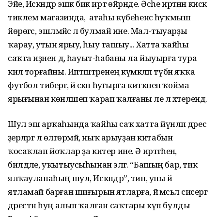
Эйе, Искәндәр эшкә бик иртә өйрәнде. Әсәһе иртәнән кискә
тиклем магазинда, ә атаһы күбеһенсә һуҡмыш
йөрөгәс, эшләмәйсә лә булмай ине. Мал-тыуарҙы
ҡарау, утын ярыу, һыу ташыу... Хатта ҡайһы
саҡта иҙәнен дә, һауыт-һабаны ла йыуырға тура
килә торғайны. Иптәштәренең күмәкләп түбән яҡҡа
футбол тибергә, йә сәкән һуғырға киткәнен ҡойма
ярығынан көнләшеп ҡарап ҡалғаны әле лә хәтерендә.
Шул эш арҡаһында ҡайһы саҡ хатта йүнләп дәрес
әҙерләргә лә өлгөрмәй, ныҡ арыуҙан китабын
ҡосаҡлап йоҡлар ҙа китер ине. Ә иртәгәһенә,
билдәле, уҡытыусыһынан эләгә. “Башың бар, тик
ялҡауланаһың шул, Искәндәр”, тип, уны йә
ятламай барған шиғырын ятларға, йә мәсьәлә сисергә
дәрестән һуң алып ҡалған саҡтары күп булды