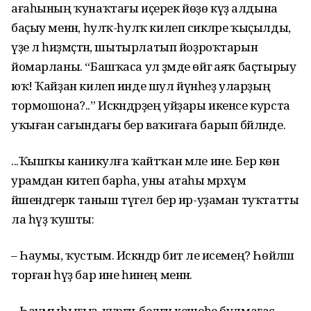
ағаһының ҡунаҡтағы иҫерек йөҙө күҙ алдына
баҫыу менән, һулҡ-һулҡ килеп сикәләре ҡыҫылды,
үҙе лә һиҙмәҫтән, шытырлатып йоҙроҡтарын
йомарланы. “Башҡаса ул әҙәмде өйгә аяҡ баҫтырыу
юҡ! Ҡайҙан килеп инде шул йүнһеҙ уларҙың
тормошона?..” Искәндәрҙең уйҙары икенсе курста
уҡыған сағындағы бер ваҡиғаға барып бәйләнде.
...Ҡышҡы каникулға ҡайтҡан мәле ине. Бер көн
урамдан китеп барһа, уны атаһы мәрхүм
йәшендәгерәк таныш түгел бер ир-уҙаман туҡтатты
ла һүҙ ҡушты:
– Һаумы, ҡустым. Искәндәр бит әле исемең? Һөйләшә
торған һүҙ бар ине һинең менән.
– Һаумыһығыҙ, күргән-белгән кешеһе булмағас,