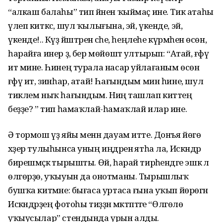
“алкаш балаһы” тип йәнен ҡыймаҫ ине. Тик атаһы
үлеп киткәс, шул ҡылығына, эй, үкенде, эй,
үкенде!.. Күҙ йәштәрен әсәһе, һеңлеһе күрмәһен өсөн,
һарайға инер ҙә, бер мөйөштә ултырып: “Атай, ғәфү
ит мине. Һинең турала насар уйлағаным өсөн
ғәфү ит, зинһар, атай! Һағындым мин һине, шул
тиклем ныҡ һағындым. Ниңә ташлап киттең
беҙҙе? ” тип һамаҡлай-һамаҡлай илар ине.
Ә тормош үҙ яйы менән дауам итте. Донъя йөгө
хәҙер тулыһынса уның иңдәренә ятһа ла, Искәндәр
бирешмәҫкә тырышты. Өй, һарай тирәһендәге эшкә лә
өлгөрҙө, уҡыуын да онотманы. Тырышлыҡ
бушҡа китмәне: бығаса уртаса ғына уҡып йөрөгән
Искәндәрҙең фотоһы тиҙҙән мәктәптәге “Өлгөлө
уҡыусылар” стендында урын алды.