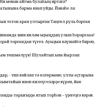
 Ни менән ҡайтмаҡ булаһың иртәгә?
атынына бармаҡ янап ҡуйҙы. Йәнәһе лә:
ын тотоп ҡарап ултырған Таңгөл руль борған
машинамда мин киләм ҡыҙыңдың ҡулын һорарғааа!
орай торғандан түгел. Ауыҙын кәүшәйтә биреп,
йыым төшмәлүүк! Шулайтып ҡына йырлап
р, - тип көйләп тә өлгөрмәне, ҡултыҡ аҫтарына
шымтайып инеп килеүселәрҙе күреп, йән-
һандыҡ-тарығыҙҙа ятып торһон – үҙегеҙгә кәрәк