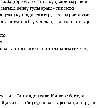
. Зәңгәр күҙле, сәңгел күлдәкле ҡыҙ район
ығыш, һөйөү тулы ҡараш – тик сәхнә
рҙың күңелдәрен аҡтарҙы. Артҡы рәттәрҙәге
альс ритмына бәүелделәр, алдағы олораҡтар
ты.
ҙ!
һы. Таңгөл синтезатор артындағы егеттең
ек ине Таңгөлдөң хәле. Концерт бөтөүгә,
 (ҡайҙа ул сәскә биреү) таныштарының, яттарҙың