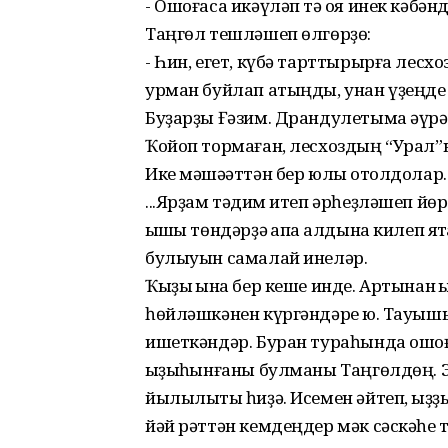
- Ошоғаса икәүләп тә ҡоя инек кәбәнд
Таңгөл тешләшеп өлгөрҙө:
- Һин, егет, күбә тарттырырға лес
урман буйлап атыңды, унан үҙеңде 
Буҙарҙы Ғәзим. Драндулетыма әүрә
Ҡойоп тормаған, лесхоздың “Урал”ы
Ике мәшәҡәттән бер юлы ҡотолдолар.
...Ярҙам тәҡдим итеп әрһеҙләшеп йө
ҡышҡы төндәрҙә ҡапҡа алдына килеп я
булыуын самалай инеләр.
Ҡыҙыҡ ҡына бер кеше инде. Артынан 
һөйләшкәнен күргәндәре юҡ. Тауышы
ишеткәндәр. Буран тураһында ошоға
ҡыҙыҡһынғаны булманы Таңгөлдөң. 
йылылыҡты һиҙә. Исемен әйтеп, ҡыҙҙ
йәй рәттән кемдеңдер мәк сәскәһе