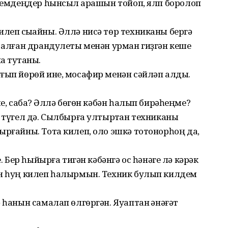
 кемдеңдер һынсыл ҡарашын тойоп, ялп боролоп
еп сыҡҡайны. Әллә нисә төр техниканы бергә
п алған драндулеты менән урман гиҙгән кеше
 туҡтаны.
ғып йөрөй ине, мосафир менән сәйләп алды.
ме, сабаҡ? Әллә бөгөн кәбән һалып бирәһеңме?
ш түгел дә. Сылбырға ултыртҡан техниканы
ырғайны. Тота килеп, оло эшкә тотонорһоң да,
е. Бер һыйырға тигән кәбәнгә ос һәнәге лә кәрәк
ән һуң килеп һалырмын. Техник булып килдем
 һанын самалап өлгөргән. Яуаптан ҡәнәғәт