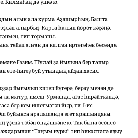
е. Килмәһәң дә үпкә юҡ.
хоздың атын ала күрмә. Аҙашырһың. Башта
эҙләп алырбыҙ. Карта һалып йөрөт кәҫәңә.
гәнмен, тип торманы.
на тейәп алған да килгән иртәгәһен бесәнде.
рөмәне Ғәзим. Шулай ҙа йылына бер тапҡыр
тҡан ете-һигеҙ буй утындың ҡайҙан хасил
ҡыҙҙар йығылып китеп йүгерә, берәү менән дә
 ла матур, имеш. Урманда, ағас һирәйткәндә,
са бер кем ишетмәгән йыр, ти. Һис
Эш буйынса аралашҡанда егет ҡарашындағы
ың үҙенә төбәп өндәшкәне юҡ. Тик бына өсөнсө
 таждарынан “Таңым нуры” тип һикәлтәлә яҙыу