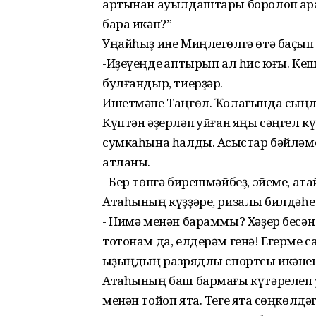
артынан ауылдаштары боролоп ҡара
бара икән?”
Уңайһыҙ ине Миңлегөлгә өтә баҫып
-Иҙеүеңде ҡаптырып ал һис юғы. Кеш
булғандыр, тиерҙәр.
Ишетмәне Таңгөл. Ҡолағында сыңла
Күптән әҙерләп ҡуйған яңы сәңгел к
сумкаһына һалды. Асҡыстар бәйләме
атланы.
- Бер төнгә бирешмәйбеҙ, эйеме, ата
Атаһының күҙҙәре, ризалыҡ билдәһе
- Нимә менән бараммы? Хәҙер бесән 
тотонам да, елдерәм генә! Егерме са
ҡыҙыңдың разрядлы спортсы икәне
Атаһының баш бармағы күтәрелеп ҡуй
менән тойоп ята. Теге яҡта сөңкөлд