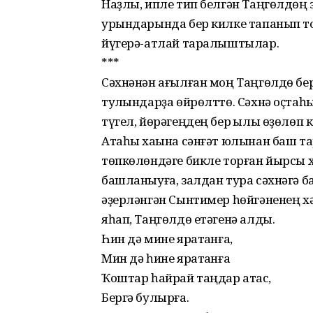
Наҙлы, ипле тип белгән Таңгөлдөң 
урындарында бер килке тапанып тор
йүгерә-атлай таралыштылар.
***
Сәхнәнән ағылған моң Таңгөлдө бер
тулҡындарҙа өйрөлттө. Сәхнә оҫтаһы
түгел, йөрәгеңдең бер ҡылы өҙөлөп
Атаһы хаҡына сәнғәт юлынан баш та
төпкөлөндәге бикле торған йырсы ха
башланыуға, залдан тура сәхнәгә б
әҙерләнгән Сынтимер һөйгәненең х
яһап, Таңгөлдө етәгенә алды.
Һин дә мине яратҡанға,
Мин дә һине яратҡанға
Ҡоштар һайрай таңдар атҡас,
Бергә булырға.