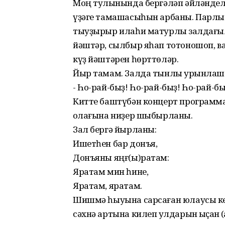
Моң тулҡынында бергәләп әйләнделәр
үҙәге тамашасыһын арбаны. Парлы с
тыуҙырыр илаһи матурлыҡ залдағыла
йәштәр, сылбыр яһап тотоношоп, в
күҙ йәштәрен һөрттөләр.
Йыр тамам. Залда тынлыҡ урынлаш
- Һо-рай-быҙ! Һо-рай-быҙ! Һо-рай-бы
Китте баштүбән концерт программа
ҡолағына ниҙер шыбырланы.
Зал бергә йырланы:
Ишетһен бар донъя,
Донъяны яңғ(ы)ратам:
Яратам мин һине,
Яратам, яратам.
Шишмә һыуына сарсаған юлаусы кеү
сәхнә артына килеп ҡулдарын ҡыҫҡан