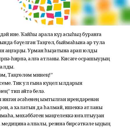
ндәй ине. Ҡайһы арала күҙ асҡыһыҙ буранға
ында бәүелгән Таңгөл, быймаһына ҡар тула
н аңғарҙы. Урман һыҙатына ҡарап юлды
рпә-һирпә, алға атланы. Кисәге осрашыуҙың
 алды.
тәм, Таңгөлөм минең!”
еме. Тик ул ғына күңел ҡылдарын
ең” тип әйтә белә.
п ингән әсәһенең ҡымтылған ирендәренән
рон, аҡ халатын да һалмай, ишеккә атланы
ыҡмаһа, мөхәббәтен мәңгелеккә юғалтыуҙан
аҡ медицина ҡалпаҡлы, резина бирсәткәле ҡыҙҙың