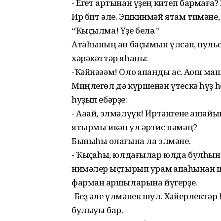
- Егет артынан үҙең китеп бармаға?
Ир бит әле. Эшкинмәй ятам тимәне, ҡ
“Ҡыҫылма! Үҙе белә.”
Атаһының ҡан баҫымын үлсәп, пульс
хәрәкәттәр яһаны:
-Ҡәйнәәәм! Оло ҡапҡаңды ас. Аҡҡош 
Миңлегөл дә күршенән үтескә һүҙ һ
һуҙып ебәрҙе:
- Ааай, элмәлүүк! Иртәнгене аша
ятырмы икән ул әртис нәмәң?
Быныһы ҡолағына ла элмәне.
- Ҡыҫҡаһы, юлдағылар юлда булһында
нимәлер ҡыҫтырып урам ҡапҡаһынан 
фарман ҡаршыларына йүгерҙе.
-Беҙ әле үлмәнек шул. Хәйерлектәр 
булыуы бар.