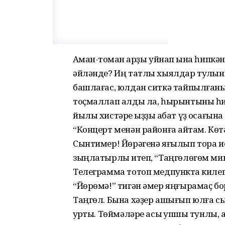
Аҡман-тоҡман ҡарҙы уйнап ҡына һипкә
әйләнде? Иң татлы хыялдар тулҡын
башлағас, юлдан ситкә тайпылғаны
тоҫмаллап алды ла, һырынтыны һи
йылы хистәре ҡыҙҙы ҡабат үҙ ҡосағына
“Концерт менән районға ҡайтам. Кө
Сынтимер! Йөрәгенә яғылып тора ис
зыңлатырлыҡ итеп, “Таңгөлөгөм мин
Телеграмма тотоп медпунктҡа киле
“Йөрөмә!” тигән әмер яңғырамаҫ бо
Таңгөл. Бына хәҙер ашығып юлға с
ҡурҡты. Төймәләре асыҡ ҡупшы тунлы, 