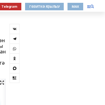
Тelegram
ГӘЗИТКӘ ЯҘЫЛЫУ
МАХ
ән
ны
ҙан
гә