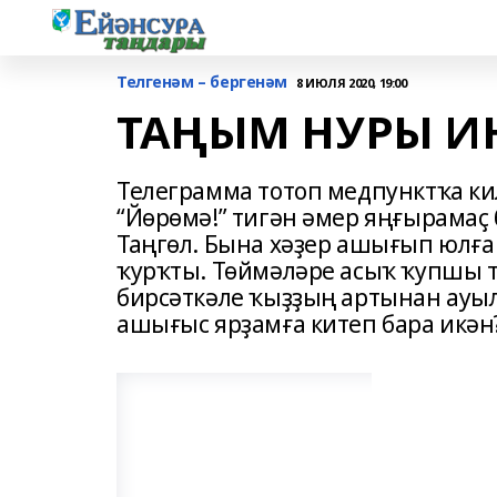
Телгенәм – бергенәм
8 ИЮЛЯ 2020, 19:00
ТАҢЫМ НУРЫ И
Телеграмма тотоп медпунктҡа к
“Йөрөмә!” тигән әмер яңғырамаҫ 
Таңгөл. Бына хәҙер ашығып юлға
ҡурҡты. Төймәләре асыҡ ҡупшы т
бирсәткәле ҡыҙҙың артынан ауыл
ашығыс ярҙамға китеп бара икән