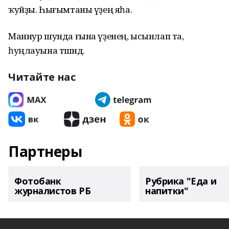
ҡуйҙы. Һығымтаны үҙең яһа.
Маннур шунда ғына үҙенең, ысынлап та,
һуңлауына төшөндө.
Читайте нас
Партнеры
Фотобанк
Рубрика "Еда и
журналистов РБ
напитки"