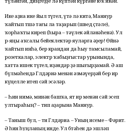
түләнгән, диңгеҙҙе лә күптән күргәне юҡ икән.
Ике аҙна ике йыл түгел, үтә лә китә, Маннур
ҡайтып төшә тағы ла таҙарып (швед өҫтәле),
ҡорһаҡты киреп (һыра – тәүлек әйләнәһенә). Ул
өр-яңы аҡсалы бейеклектәр яуларға әҙер! Өйөнә
ҡайтып инһә, бер крандан да һыу тамсыламай,
розеткалар, электр ҡабыҙғыстар урынында,
хатта ишек түгел, иҙәндәр ҙә шығырҙамай. Ә аш
бүлмәһендә Гөлдәриә менән әзмәүерҙәй бер ир
күңелле итеп сәй эсәләр.
– Һин нимә, минән башҡа, ят ир менән сәй эсеп
ултыраһың? – тип аҙарына Маннур.
– Таныш бул, – ти Гөлдәриә. – Уның исеме – Фәрит.
Ә һин һуңланың инде. Ул бөтәһен дә эшләп