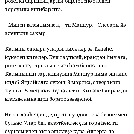
розеткаларының арлы-бирле генә эленеп
тороуына иғтибар итә.
– Минең ваҡытым юҡ, – ти Маннур. – Слесарь, йә
электрик саҡыр.
Ҡатыны саҡыра улары, киләләр ҙә, йәнәһе,
йүнәтеп китәләр. Күп тә үтмәй, крандан һыу аға,
розетка ҡутарылып сыға һәм башҡалар.
Ҡатынының зарланыуына Маннур нимә эшләне
инде? Яңы йылға сүкеш, 8 мартҡа, отверткаға
ҡушып, 5 мең аҡса бүләк итте. Киләһе байрамда
ыҡсым ғына шөрөп борғос вәғәҙәләй.
Ни эшләйһең инде, ирең шундай текә бизнесмен
булғас. Улар бит ваҡ-төйәктән өҫтөн тора һәм төп
бурысы итеп аҡса эшләүҙе күрә. Әйтергә лә