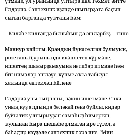
үтмәне, ул урынында ултыра ине. Рәхмәт әйтте
Гөлдәриә. Сантехник иҙәнде шығырҙата баҫып
сығып барғанда туҡтаны һәм:
– Киләһе килгәндә быныһын да эшләрбеҙ, – тине.
Маннур ҡайтты. Крандың йүнәтелгән булыуын,
розетаның урынында икәнлеген күрмәне,
ишектең шығырҙамауына иғтибар итмәне һәм
бөгөн нимәләр эшләүе, күпме аҡса табыуы
хаҡында ентекләп һөйләне.
Гөлдәриә уны тыңланы, ләкин ишетмәне. Сөнки
уның күҙ алдында бәләкәй генә буйлы, көндәр
буйы тик ултырыуҙан самаһыҙ һимергән,
ҡулынан һыра шешәһе өҙөлмәгән ире түгел, ә
баһадир кәүҙәле сантехник тора ине. “Мин