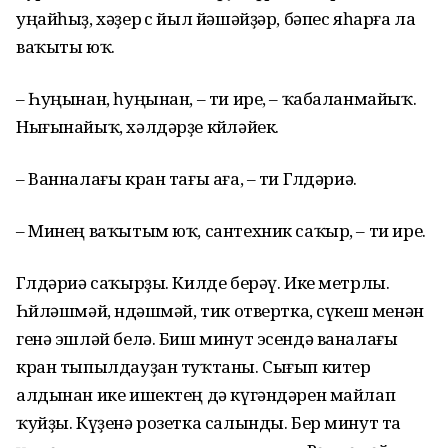
уңайһыҙ, хәҙер өс йыл йәшәйҙәр, бәпес яһарға ла
ваҡыты юҡ.
– Һуңынан, һуңынан, – ти ире, – ҡабаланмайыҡ.
Нығынайыҡ, хәлдәрҙе көйләйек.
– Ванналағы кран тағы аға, – ти Гөлдәриә.
– Минең ваҡытым юҡ, сантехник саҡыр, – ти ире.
Гөлдәриә саҡырҙы. Килде берәү. Ике метрлы.
Һөйләшмәй, өндәшмәй, тик отвертка, сүкеш менән
генә эшләй белә. Биш минут эсендә ваналағы
кран тыпылдауҙан туҡтаны. Сығып китер
алдынан ике ишектең дә күгәндәрен майлап
ҡуйҙы. Күҙенә розетка салынды. Бер минут та