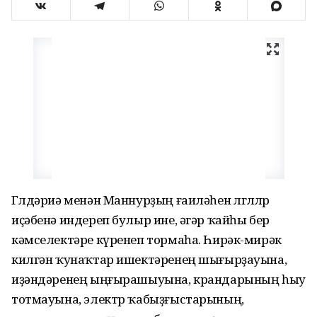
Гөлдәриә менән Маннурҙың ғаиләһен өлгөлөлөр
иҫәбенә индереп булыр ине, әгәр ҡайһы бер
кәмселектәре күренеп тормаһа. Һирәк-мирәк
килгән ҡунаҡтар ишектәренең шығырҙауына,
иҙәндәренең ыңғырашыуына, крандарының һыу
тотмауына, электр ҡабыҙғыстарының,