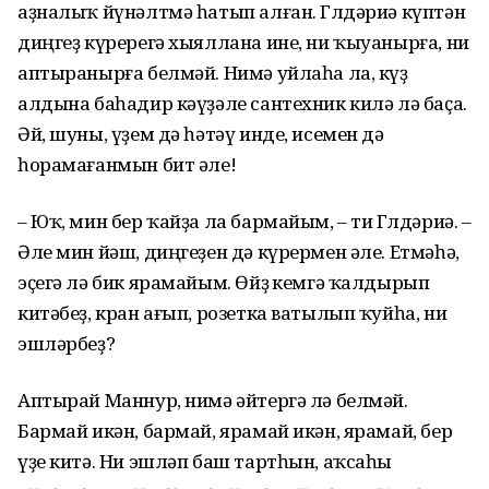
аҙналыҡ йүнәлтмә һатып алған. Гөлдәриә күптән
диңгеҙ күререгә хыяллана ине, ни ҡыуанырға, ни
аптыранырға белмәй. Нимә уйлаһа ла, күҙ
алдына баһадир кәүҙәле сантехник килә лә баҫа.
Әй, шуны, үҙем дә һәтәү инде, исемен дә
һорамағанмын бит әле!
– Юҡ, мин бер ҡайҙа ла бармайым, – ти Гөлдәриә. –
Әле мин йәш, диңгеҙен дә күрермен әле. Етмәһә,
эҫегә лә бик ярамайым. Өйҙө кемгә ҡалдырып
китәбеҙ, кран ағып, розетка ватылып ҡуйһа, ни
эшләрбеҙ?
Аптырай Маннур, нимә әйтергә лә белмәй.
Бармай икән, бармай, ярамай икән, ярамай, бер
үҙе китә. Ни эшләп баш тартһын, аҡсаһы