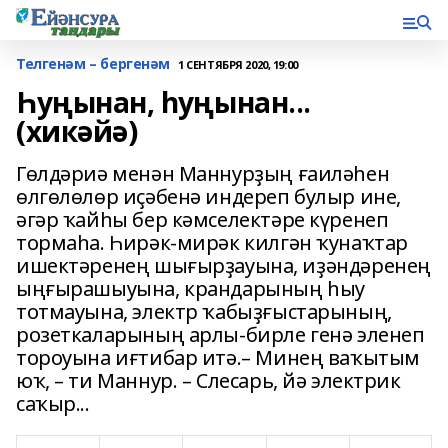
Телгенәм – бергенәм
1 СЕНТЯБРЯ 2020, 19:00
Һуңынан, һуңынан...
(хикәйә)
Гөлдәриә менән Маннурҙың ғаиләһен
өлгөлөлөр иҫәбенә индереп булыр ине,
әгәр ҡайһы бер кәмселектәре күренеп
тормаһа. Һирәк-мирәк килгән ҡунаҡтар
ишектәренең шығырҙауына, иҙәндәренең
ыңғырашыуына, крандарының һыу
тотмауына, электр ҡабыҙғыстарының,
розеткаларының арлы-бирле генә эленеп
тороуына иғтибар итә.– Минең ваҡытым
юҡ, – ти Маннур. – Слесарь, йә электрик
саҡыр...