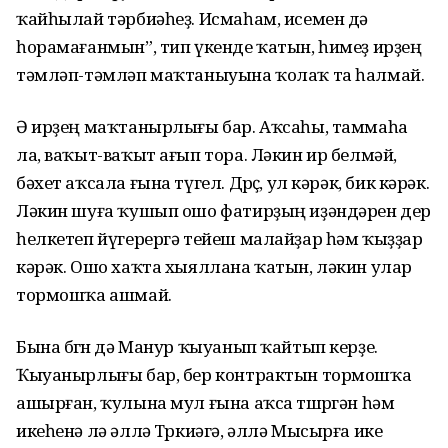
ҡайһылай тәрбиәһеҙ. Исмаһам, исемен дә
һорамағанмын”, тип үкенде ҡатын, һимеҙ ирҙең
тәмләп-тәмләп маҡтаныуына ҡолаҡ та һалмай.
Ә ирҙең маҡтанырлығы бар. Аҡсаһы, таммаһа
ла, ваҡыт-ваҡыт ағып тора. Ләкин ир белмәй,
бәхет аҡсала ғына түгел. Дөрөҫ, ул кәрәк, бик кәрәк.
Ләкин шуға ҡушып ошо фатирҙың иҙәндәрен дер
һелкетеп йүгерергә тейеш малайҙар һәм ҡыҙҙар
кәрәк. Ошо хаҡта хыяллана ҡатын, ләкин улар
тормошҡа ашмай.
Бына бөгөн дә Манур ҡыуанып ҡайтып керҙе.
Ҡыуанырлығы бар, бер контрактын тормошҡа
ашырған, ҡулына мул ғына аҡса төшөргән һәм
икеһенә лә әллә Төркиәгә, әллә Мысырға ике