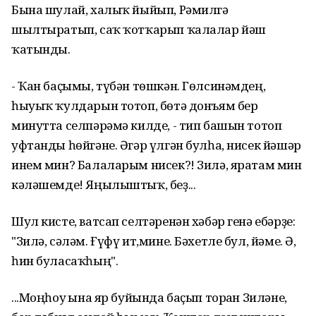
Бына шулай, халыҡ йыйып, Рәмилгә
шылтыратып, саҡ ҡотҡарып ҡалалар йәш
ҡатынды.
- Ҡан баҫымы, түбән төшкән. Гөлсинәмдең,
һыуыҡ ҡулдарын тотоп, бөтә донъям бер
минутта селпәрәмә килде, - тип башын тотоп
уфтанды һөйгәне. Әгәр үлгән булһа, нисек йәшәр
инем мин? Балаларым нисек?! Зилә, яратам мин
кәләшемде! Яңылыштыҡ, беҙ...
Шул кисте, ватсап селтәренән хәбәр генә ебәрҙе:
"Зилә, сәләм. Ғүфү ит,мине. Бәхетле бул, йәме. Ә,
һин буласаҡһың".
...Моңһоу ғына яр буйында баҫып торған Зиләне,