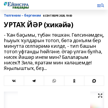
Телгенәм – бергенәм
6 СЕНТЯБРЯ 2020, 19:00
УРТАҠ ЙӘР (хикәйә)
- Ҡан баҫымы, түбән төшкән. Гөлсинәмдең,
һыуыҡ ҡулдарын тотоп, бөтә донъям бер
минутта селпәрәмә килде, - тип башын
тотоп уфтанды һөйгәне. Әгәр үлгән булһа,
нисек йәшәр инем мин? Балаларым
нисек?! Зилә, яратам мин кәләшемде!
Яңылыштыҡ, беҙ...