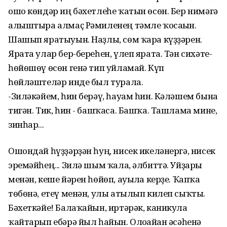
ошо көндәр иң бәхетлеһе ҡатын өсөн. Бер нимәгә
алыштыра алмаҫ Рәмиленең тәмле ҡосағын.
Шашып яратыуын. Наҙлы, сөм ҡара күҙҙәрен.
Ярата улар бер-береһен, үлеп ярата. Тән сихәте-
һөйөшөү өсөн генә тип уйламай. Күп
һөйләштеләр инде был турала.
-Зиләкәйем, һин берәү, һауам һин. Кәләшем бына
тигән. Тик, һин - башҡаса. Башҡа. Ташлама мине,
зинһар...
Ошондай һүҙҙәрҙән һуң, нисек икеләнергә, нисек
эремәйһең... Зилә шым ҡала, әлбиттә. Уйҙары
менән, кеше йәрен һөйөп, ауылға керҙе. Ҡапҡа
төбөнә, етеү менән, улы атылып килеп сыҡты.
Бәхеткәйе! Балаҡайын, иртәрәк, каникулға
ҡайтарып ебәрә йыл һайын. Олоғайған әсәһенә