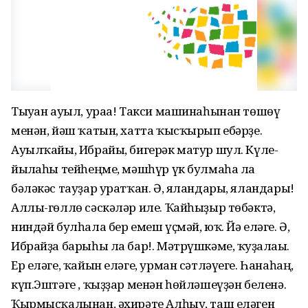
Тыуған ауыл, ураа! Такси машинаһынан төшөү
менән, йәш ҡатын, хатта ҡысҡырып ебәрҙе.
Ауылҡайы, Ибрайы, бигерәк матур шул. Күле-
йылғаһы тейһеңме, мәшһүр үк булмаһа ла
бәләкәс тауҙар уратҡан. Ә, яландары, яландары!
Аллы-гөллө сәскәләр иле. Ҡайһыҙыр төбәктә,
ниндәй булһала бер емеш үҫмәй, юҡ. Йә еләге. Ә,
Ибрайҙа барыһы ла бар!. Мәтрүшкәме, ҡуҙғалағы.
Ер еләге, ҡайын еләге, урман сәтләүеге. Һанаһаң,
күп.Эштәге , ҡыҙҙар менән һөйләшеүҙән беленә.
Ҡырмыҫҡалынан, әхирәте Алһыу, таш еләген