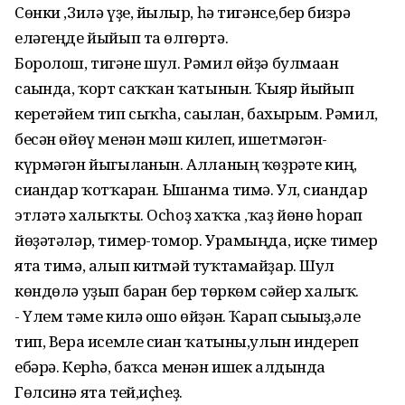
Сөнки ,Зилә үҙе, йылғыр, һә тигәнсе,бер бизрә
еләгеңде йыйып та өлгөртә.
Боролош, тигәне шул. Рәмил өйҙә булмаған
сағында, ҡорт саҡҡан ҡатынын. Ҡыяр йыйып
керетәйем тип сыҡһа, сағылған, бахырым. Рәмил,
бесән өйөү менән мәш килеп, ишетмәгән-
күрмәгән йыгылғанын. Алланың ҡөҙрәте киң,
сиғандар ҡотҡарған. Ышанма тимә. Ул, сиғандар
этләтә халыҡты. Осһоҙ хаҡҡа ,ҡаҙ йөнө һорап
йөҙәтәләр, тимер-томор. Урамыңда, иҫке тимер
ята тимә, алып китмәй туҡтамайҙар. Шул
көндөлә уҙып барған бер төркөм сәйер халыҡ.
- Үлем тәме килә ошо өйҙән. Ҡарап сығығыҙ,әле
тип, Вера исемле сиған ҡатыны,улын индереп
ебәрә. Керһә, баҡса менән ишек алдында
Гөлсинә ята тей,иҫһеҙ.