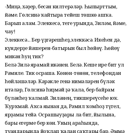
-Миңә, хәҙер, бесән килтерәләр. Һыпырттым,
йәме. Гөлсинә ҡайтырға тейеш төшкө ашҡа.
Барып алам. Элеккесә, теге урында, Зиләм, йәме,
чау!
Элеккесә... Бер үҙгәрешһеҙ,элеккәсә. Икеһен дә,
күндерҙе йәшерен-батырын был һөйөү. Һөйөү
микән һуң тик?
Белә Зилә ярамай икәнен. Белә. Кеше ире бит ул
Рәмиле. Тик осраша. Көнөн-төнөн, телефондан
һөйләшәләр. Кәрәкле генә нимәләрен бүләк
итәләр, Гөлсинә һиҙмәй ҙә ҡала, бер байрам
бүләкһеҙ ҡалмай. Зиләнең, тикшереүсеһе юҡ.
Ҡурҡмай. Аҡса яғынан да, Рәмил ҡомһоҙ түгел,
ярҙамы тейә. Осрашыуҙары ла бит, йылына,
бары егерме бер көн. Уның араһында,
туғандарында йоҡлап ҡалған саҡтары бар. Әммә