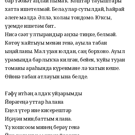
бар тәбиғәт аңлай һымаҡ. Ҡоштар тауыштары
хатта ишетелмәй. Белә,улар сутылдай, һайрай
әлеге мәлдә. Әллә, ҡолағы тондомо. Юҡсы,
үҙемде ишетәм бит..
Нисә сәғәт ултырғандыр аңҡы-тиңке, белмәй.
Көтөү ҡайтыуы менән генә, ауылға табан
ыңғайланы. Мал уҙған юлдан, саң борхоно. Ауыл
урамында барлыҡҡа килгән, бейек, ҡуйы туҙан
томаны араһында күренмәне лә ҡатын кеше.
Өйөнә табан атлауын ғына белде.
Ғәфү итһәң алдаҡ уйҙарымды
Йөрәгеңә уттар һалғанға
Еңел үтер ине кисерештәр
Иҫәүән мин,баттым ялғанға.
Үҙ ҡошсоғом минең берәү генә