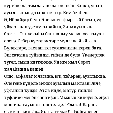
күргәне лә, тәмләгәне лә юҡ икән. Бәлки, уның
ауылы янында ғына юҡтыр. Кем белһен.
Ә, Ибрайҙар белә. Эреләнеп, фыртый баҫып, үҙ
уйҙарынан үҙе ҡуҡырайып, Зилә ауылына
баҡты. Отпускыһы башланыу менән оса тыуған
еренә. Себер күстәнәстәре мул ғына йыйыла.
Бүләктәре, таҫлап, юл сумаҙанына кереп бата.
Эш хаҡына туйынды, тиһәң дә була. Үкенерлек
түгел, сығып киткәненә. Ун ике йыл Сорғот
ҡалаһында йәшәй.
Ошо, асфальт юлы ғына, юҡ, ҡәһәрең, ауылында.
Әле генә күңеле менән ауылын маҡтаған Зилә,
уфтанып ҡуйҙы. Атла инде, матур ташлы
туфлийе менән сашейҙан. Мыжып килеүенә, еңел
машина тауышы ишетелде. "Рәмил! Ҡаршы
сыҡҡан, килгән... Ярата,тимәк!" - Һөйгәненең