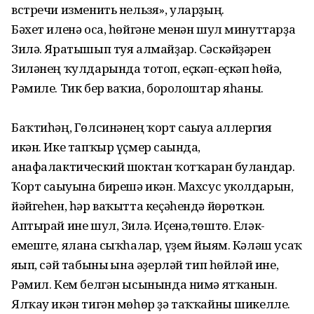
встречи изменить нельзя», уларҙың.
Бәхет иленә оса, һөйгәне менән шул минуттарҙа
Зилә. Яратышып туя алмайҙар. Сәскәйҙәрен
Зиләнең ҡулдарында тотоп, еҫкәп-еҫкәп һөйә,
Рәмиле. Тик бер ваҡиға, боролоштар яһаны.
Баҡтиһәң, Гөлсинәнең ҡорт сағыуға аллергия
икән. Ике тапҡыр үҫмер сағында,
анафалактический шоктан ҡотҡарған булғандар.
Ҡорт сағыуына бирешә икән. Махсус уколдарын,
йәйгеһен, һәр ваҡытта кеҫәһендә йөрөткән.
Аптырай ине шул, Зилә. Иҫенә,төштө. Еләк-
емеште, яланға сыҡһалар, үҙем йыям. Кәләш усаҡ
яғып, сәй табыны ғына әҙерләй тип һөйләй ине,
Рәмил. Кем белгән ысынында нимә ятҡанын.
Ялҡау икән тигән мөһөр ҙә таҡҡайны шикелле.