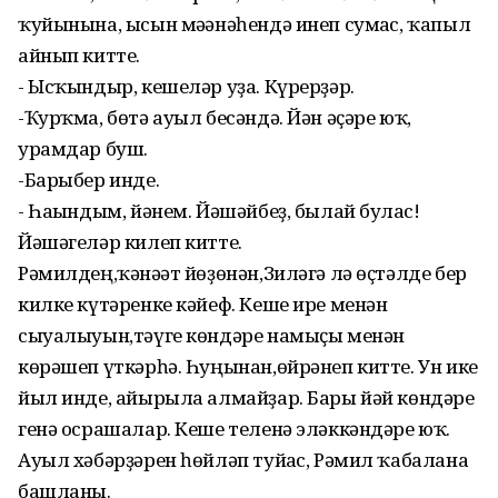
ҡуйынына, ысын мәғәнәһендә инеп сумғас, ҡапыл
айнып китте.
- Ысҡындыр, кешеләр уҙа. Күрерҙәр.
-Ҡурҡма, бөтә ауыл бесәндә. Йән әҫәре юҡ,
урамдар буш.
-Барыбер инде.
- Һағындым, йәнем. Йәшәйбеҙ, былай булғас!
Йәшәгеләр килеп китте.
Рәмилдең,ҡәнәғәт йөҙөнән,Зиләгә лә өҫтәлде бер
килке күтәренке кәйеф. Кеше ире менән
сыуалыуын,тәүге көндәре намыҫы менән
көрәшеп үткәрһә. Һуңынан,өйрәнеп китте. Ун ике
йыл инде, айырыла алмайҙар. Бары йәй көндәре
генә осрашалар. Кеше теленә эләккәндәре юҡ.
Ауыл хәбәрҙәрен һөйләп туйғас, Рәмил ҡабалана
башланы.