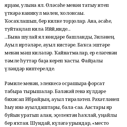
ярҙам, улына ял. Өләсәһе менән татыу итеп
үткәрә каникул мәлен, ҡолонсағы.
Ҡосаҡлашып, бер килке торҙолар. Ана, әсәһе,
туйтаңлап килә. Ийй,инде...
...Бына шулай ял көндәре башланды, Зиләнең.
Ауыл иртәләре, ауыл кистәре. Баҡса эштәре
менән мәш киләләр. Ҡайнатмалар, ер еләгенән
тәмле һуттар баҙға кереп ҡасты. Файҙалы
үләндәр киптерелде.
Рәмиле менән, элеккесә осрашырға форсат
табырға тырышалар. Бәләкәй генә күлдәре
бихисап Ибрайҙың, ауыл тирәләтеп. Рәхәтләнеп
һыу инә ауылдаштары, бала-саға. Ағастары яр
буйын уратып алған, эҫелектән һаҡлай, уңайлы
бер яҡтан. Шундай, күләгә урындар, «место