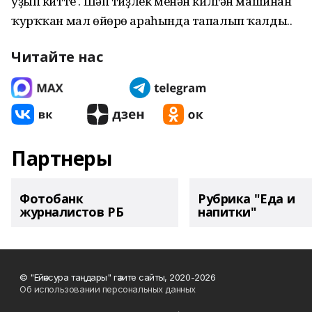
уҙып китте . Шәп тиҙлек менән килгән машинан
ҡурҡҡан мал өйөрө араһында тапалып ҡалды..
Читайте нас
Партнеры
Фотобанк
Рубрика "Еда и
журналистов РБ
напитки"
© "Ейәнсура таңдары" гәзите сайты, 2020-2026
Об использовании персональных данных