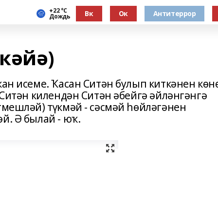
+22 °С
Вк
Ок
Антитеррор
Дождь
кәйә)
ҡан исеме. Ҡасан Ситән булып киткәнен көнө
к Ситән килендән Ситән әбейгә әйләнгәнгә
тмешләй) түкмәй - сәсмәй һөйләгәнен
й. Ә былай - юҡ.