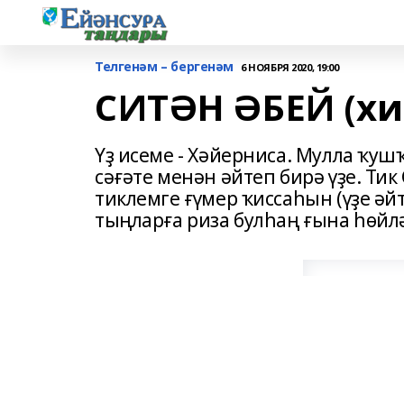
Телгенәм – бергенәм
6 НОЯБРЯ 2020, 19:00
СИТӘН ӘБЕЙ (хи
Үҙ исеме - Хәйерниса. Мулла ҡуш
сәғәте менән әйтеп бирә үҙе. Ти
тиклемге ғүмер ҡиссаһын (үҙе әй
тыңларға риза булһаң ғына һөйлә