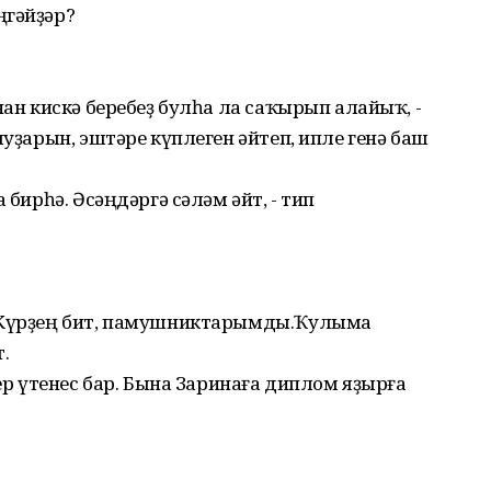
ңгәйҙәр?
нан кискә беребеҙ булһа ла саҡырып алайыҡ, -
ыуҙарын, эштәре күплеген әйтеп, ипле генә баш
 бирһә. Әсәңдәргә сәләм әйт, - тип
? Күрҙең бит, памушниктарымды.Ҡулыма
.
бер үтенес бар. Бына Заринаға диплом яҙырға