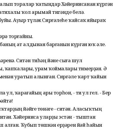
алып торалар ҡатындар Хәйернисанан күргән
фатихалы ҡол арымай тигәнде белә.
буйы. Ауыр түләк Сирғәлеһе ҡайсаҡ яйыраҡ
бәрә торғайны.
рбаның ат алдынан барғанын күргән юҡ әле.
әренә. Ситән тиһәң йәне сыға шул
ы, ҡапҡалары, урам ҡоймалары тимерҙән. Ә
менән уратып алынған. Сирғәле ҡарт ҡайын
а ул, ҡарағайың ары торһон, - ти ул гел. - Бер
әйтә!
ыҡтарҙың йәйге төнәге - ситән. Аласыҡтың
ситән. Хәйерниса уларҙы эстән - тыштан
 алған. Ҡубып төшкән ерҙәрен йәй һайын