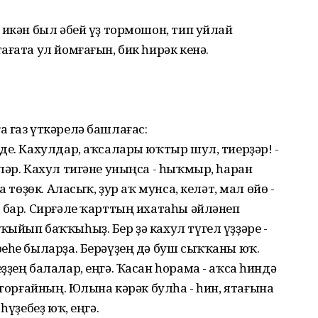
 икән был әбей үҙ тормошон, тип уйлай
ғата ул йомғағын, бик һирәк кенә.
 газ үткәрелә башлағас:
де. Кахулдар, аҡсалары юҡтыр шул, тиерҙәр! -
ләр. Кахул тигәне уныңса - һыҡмыр, һаран
 төҙөк. Аласыҡ, ҙур аҡ мунса, келәт, мал өйө -
 бар. Сирғәле ҡарттың ихатаһы әйләнеп
ыйып баҡҡыһыҙ. Бер ҙә кахул түгел үҙҙәре -
еһе быларҙа. Берәүҙең дә буш сыҡҡаны юҡ.
ҙең балалар, еңгә. Ҡасан һорама - аҡса һиндә
 торғайның. Юлына кәрәк булһа - һин, ятағына
һүҙебеҙ юҡ, еңгә.