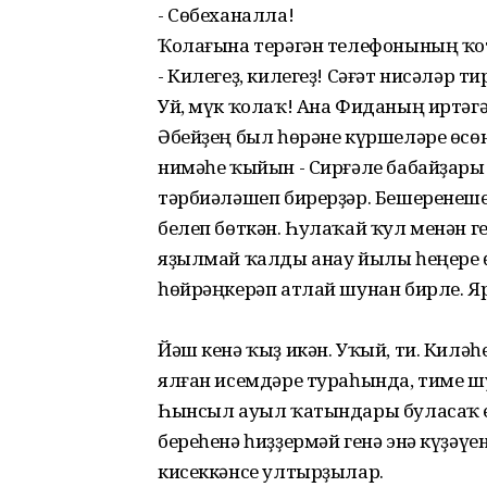
- Сөбеханалла!
Ҡолағына терәгән телефонының ҡот
- Килегеҙ, килегеҙ! Сәғәт нисәләр т
Уй, мүк ҡолаҡ! Ана Фиданың иртәгә
Әбейҙең был һөрәне күршеләре өсөн
нимәһе ҡыйын - Сирғәле бабайҙары 
тәрбиәләшеп бирерҙәр. Бешеренеше
белеп бөткән. Һулаҡай ҡул менән г
яҙылмай ҡалды анау йылы һеңере ө
һөйрәңкерәп атлай шунан бирле. Я
Йәш кенә ҡыҙ икән. Уҡый, ти. Киләһ
ялған исемдәре тураһында, тиме ш
Һынсыл ауыл ҡатындары буласаҡ ей
береһенә һиҙҙермәй генә энә күҙәүен
кисеккәнсе ултырҙылар.