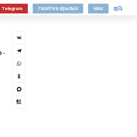
Тelegram
ГӘЗИТКӘ ЯҘЫЛЫУ
МАХ
 -