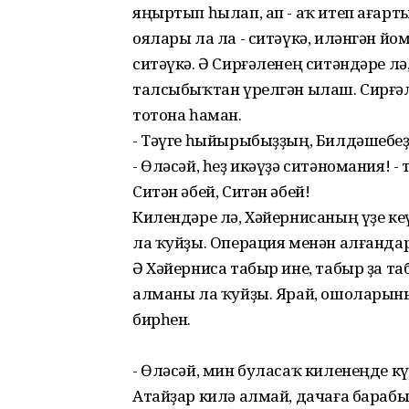
яңыртып һылап, ап - аҡ итеп ағарт
оялары ла ла - ситәүкә, иләнгән й
ситәүкә. Ә Сирғәленең ситәндәре лә
талсыбыҡтан үрелгән ылаш. Сирғәл
тотона һаман.
- Тәүге һыйырыбыҙҙың, Билдәшебеҙҙ
- Өләсәй, һеҙ икәүҙә ситәномания! -
Ситән әбей, Ситән әбей!
Килендәре лә, Хәйернисаның үҙе ке
ла ҡуйҙы. Операция менән алғандар
Ә Хәйерниса табыр ине, табыр ҙа т
алманы ла ҡуйҙы. Ярай, ошоларын
бирһен.
- Өләсәй, мин буласаҡ киленеңде к
Атайҙар килә алмай, дачаға барабыҙ