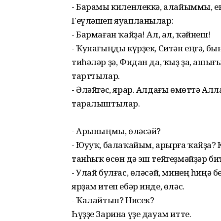
- Барамы киленлеккә, алайыммы, е
Геүләшеп яуапланылар:
- Бармаған ҡайҙа! Ал, ал, ҡәйнеш!
- Ҡунағыңды күрҙек, Ситән еңгә, бы
тиһәләр ҙә, Фидан да, ҡыҙ ҙа, ашығ
тарттылар.
- Әләйгәс, ярар. Алдағы өмөттә Алла
таралыштылар.
- Арыныңмы, өләсәй?
- Юууҡ, балаҡайым, арырға ҡайҙа
танһыҡ өсөн дә эш тейгеҙмәйҙәр бит
- Улай булғас, өләсәй, минең һиңә 
ярҙам итеп ебәр инде, өләс.
- Ҡалайтып? Нисек?
Һүҙҙе Зарина үҙе дауам итте.