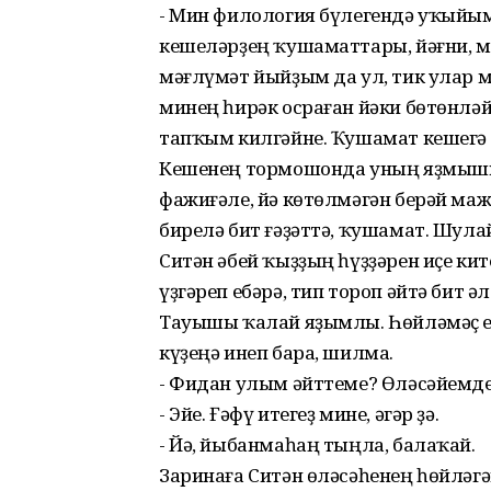
- Мин филология бүлегендә уҡыйым
кешеләрҙең ҡушаматтары, йәғни, м
мәғлүмәт йыйҙым да ул, тик улар ми
минең һирәк осраған йәки бөтөнлә
тапҡым килгәйне. Ҡушамат кешегә
Кешенең тормошонда уның яҙмышын 
фажиғәле, йә көтөлмәгән берәй маж
бирелә бит ғәҙәттә, ҡушамат. Шулай
Ситән әбей ҡыҙҙың һүҙҙәрен иҫе к
үҙгәреп ебәрә, тип тороп әйтә бит ә
Тауышы ҡалай яҙымлы. Һөйләмәҫ ер
күҙеңә инеп бара, шилма.
- Фидан улым әйттеме? Өләсәйемде
- Эйе. Ғәфү итегеҙ мине, әгәр ҙә.
- Йә, йыбанмаһаң тыңла, балаҡай.
Заринаға Ситән өләсәһенең һөйләг