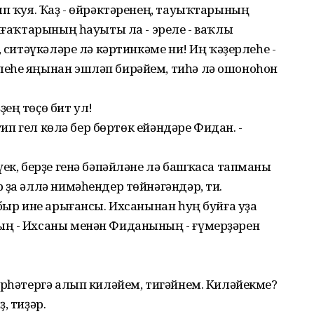
ып ҡуя. Ҡаҙ - өйрәктәренең, тауыҡтарының
омғаҡтарының һауыты ла - эреле - ваҡлы
, ситәүкәләре лә кәртинкәме ни! Иң ҡәҙерлеһе -
еһе яңынан эшләп бирәйем, тиһә лә ошоноһон
ең төҫө бит ул!
 тип гел көлә бер бөртөк ейәндәре Фидан. -
үек, берҙе генә бәпәйләне лә башҡаса тапманы
 ҙа әллә нимәһендер төйнәгәндәр, ти.
абыр ине арығансы. Ихсанынан һуң буйға уҙа
ың - Ихсаны менән Фиданының - ғүмерҙәрен
үрһәтергә алып киләйем, тигәйнем. Киләйекме?
, тиҙәр.