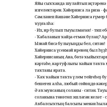
Яйы сыҡҡанда шулайтып иҫтәренә 
изгелектәрен. Хәйерниса ла риза - 
Сәмләнеп йәшәне Хәйерниса ғүмер 
ҡуҙғалһа:
- Их, ир булып тыуылмаған! - тип е
- Ҡабаланып ҡайҙа етмәк булаң? А
Ызнай бисә булыуыңды бел, ситән!
Хәйерниса үсекмәй иренең был һүҙһ
Хәйернисаның Ана, бөтә ҡыйыҡтар
кәртәһе, картуфлығы ҡайын таҡта 
таҡтаны ярата.
- Ҡаҡ ҡайын таҡта үлем тейгеһеҙ бул
бешегеп алһа, любый сөйөңдө кәкер
Ә аҡ мунсаның соланы - ситән. Тау
соланына төкөтөп эшләгән келәт - 
Аҡбалсыҡтың балсығы менән һылап