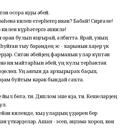
он осора яҙҙы әбей.
ирәһенә килеп етерһегеҙ икән? Бабай! Сирғәле!
 килен күрһәтергә әпкилә!
 оран булып яңғырай, әлбиттә. Ярай, уның
һуйған тыу бәрәндең эс - ҡарынын хәҙер үк
рҙәр. Ситән әбейҙең фарманын улар күптән
енә ни майтарһын әбей, уң ҡулы терһәктән
ҙөлөп. Уң аяғын да арҡырыраҡ баҫып,
рҙам буйтым кәрәк бындай саҡта.
е йыл бөтә, ти. Диплом эше яҙа, ти. Кешеләрҙең
ул.
ән киленде, ҡыҙ уларҙың үҙҙәрен бер
ән үткәрҙеләр. Ашап - эсеп, әңгәмә ҡороп, көн