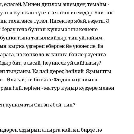
, өләсәй. Минең диплом эшемдең темаһы -
улла ҡушҡан түгел, ә ялған исемдәр. Байтаҡ
н теләгәнсә түгел. Нисектер ябай, ғәҙәти. Ә
й берәү генә булған ҡушаматлы кешене
 бушҡа ғына тағылмайҙыр, тип уйлайым.
ҡырҡа үҙгәреп ебәргән йә үкенесле, йә
араға, йә көлкөлө ваҡиғаға бәйле рәүештә
ҙыр бит, өләсәй, һеҙ нисек уйлайһығыҙ?
итеп тыңланы. Ҡалай дөрөҫ һөйләй. Яҙмышты
ле... Өләсәй, ти бит әле Фидан ыңғайына.
ҙән һөйләрһең - матур ҡуңыр күҙҙәре менән
ң ҡушаматы Ситән әбей, тип?
әндәрен яҙҙырып алырға көйләп бирҙе лә