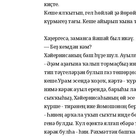
киҫте.
Кеше ялҡытып, гел һөйләй ҙә йөрөй
күрмәгеҙ тағы. Кеше айырып ҡына та
Хәҙергесә, заманса йәшәй был икәү.
— Беҙ кемдән кәм?
Хәйернисаның баш һүҙе шул. Ауылға
- Әҙәм аҙағына ҡалып тормаҫбыҙ ин
тип тәүгеләрҙән булып газ төшөрҙө
кеше.Урам эсендә ҡоҙоҡ, кәртә - ҡура
нимә кәрәк ауыл ерендә, барыһы ла
сыҡҡыһыҙ, Хәйернисаһының өй эсе ҡ
күрше - тирәнең ике йомошоноң бер
- Һинең арҡала уҡып сыҡты инде беҙ
генә булды. Ҡул өҙөктә ялғап ебәрә
кәрәк булһа - һин. Рәхмәттән башҡа 