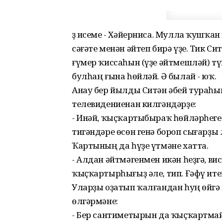
Үҙ исеме - Хәйерниса. Мулла ҡушҡан
сәғәте менән әйтеп бирә үҙе. Тик С
ғүмер ҡиссаһын (үҙе әйтмешләй) тү
булһаң ғына һөйләй. Ә былай - юҡ.
Анау бер йылды Ситән әбей тураһ
телевидениенан килгәндәрҙе:
- Инәй, ҡыҫҡартыбыраҡ һөйләрһеге
тигәндәре өсөн генә бороп сығарҙы л
Ҡартының да һүҙе үтмәне хатта.
- Алдан әйтмәгенмен икән һеҙгә, вис
ҡыҫҡартырһығыҙ әле, тип. Ғәфү итег
Уларҙы оҙатып ҡалғандан һуң өйгә 
өлгәрмәне:
- Бер сантиметырын да ҡыҫҡартмай