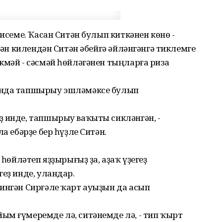
 исеме. Ҡасан Ситән булып киткәнен көнө -
итән килендән Ситән әбейгә әйләнгәнгә тиклемге
кмәй - сәсмәй һөйләгәнен тыңларға риза
ында тапшырыу эшләмәксе булып
ҙ инде, тапшырыу ваҡыты сикләнгән, -
а ебәрҙе бер һүҙле Ситән.
 һөйләтеп яҙҙырығыҙ ҙа, аҙаҡ үҙегеҙ
еҙ инде, уландар.
ингән Сирғәле ҡарт ауыҙын да асып
ым ғүмеремде лә, ситәнемде лә, - тип ҡырт