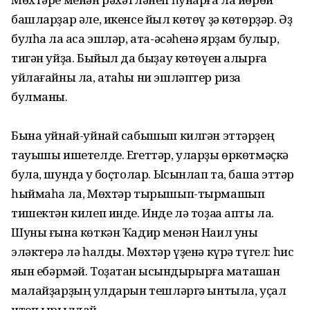
башларҙар әле, икенсе йыл көтөү ҙә көтөрҙәр. Әҙ
булһа ла аҡса эшләр, ата-әсәһенә ярҙам булыр,
тигән уйҙа. Быйыл да быҙау көтөүен алырға
уйлағайны ла, атаһы ни эшләптер риза
булманы.
Бына уйнай-уйнай сабышып килгән эттәрҙең
тауышы ишетелде. Егеттәр, уларҙы өркөтмәҫкә
була, шунда уҡ боҫтолар. Ысынлап та, башҡа эттәр
һыймаһа ла, Мөхтәр тырышып-тырмашып
тишектән килеп инде. Инде лә тоҙаҡҡа ҡапты ла.
Шуны ғына көткән Ҡадир менән Наил уны
эләктерә лә һалды. Мөхтәр үҙенә күрә түгел: һис
яҡын ебәрмәй. Тоҙаҡтан ысҡындырырға маташҡан
малайҙарҙың ҡулдарын тешләргә ынтыла, уҫал
итеп ырылдай.