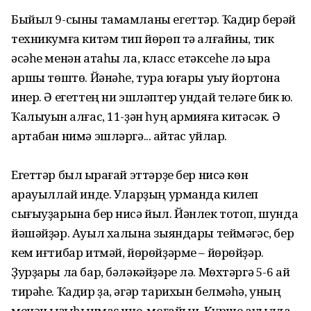
Быйыл 9-сыны тамамланы егеттәр. Ҡадир берәй
техникумға китәм тип йөрөп тә алғайны, тик
әсәһе менән атаһы ла, класс етәксеһе лә ҡырҡа
ҡаршы төштө. Йәнәһе, тура юғары уҡыу йортона
инер. Ә егеттең ни эшләптер ундай теләге бик юҡ.
Ҡалыуын ҡалғас, 11-ҙән һуң армияға китәсәк. Ә
артабан нимә эшләргә... ҡайтҡас уйлар.
Егеттәр был ҡырағай эттәрҙе бер нисә көн
ҡарауыллай инде. Уларҙың урманда килеп
сығыуҙарына бер нисә йыл. Йәнлек тотоп, шунда
йәшәйҙәр. Ауыл халҡына зыяндары теймәгәс, бер
кем иғтибар итмәй, йөрөйҙәрме – йөрөйҙәр.
Ҙурҙары ла бар, бәләкәйҙәре лә. Мөхтәргә 5-6 ай
тирәһе. Ҡадир ҙа, әгәр тарихын белмәһә, уның
менән ҡыҙыҡһынмаҫ ине, моғайын. Күрше ауылда