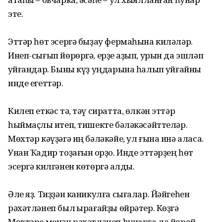
эте.
Эттәр һөт эсергә быҙау фермаһына киләләр.
Инеп-сығып йөрөргә, ерҙе ҡаҙып, урын да эшләп
ҡуйғандар. Быны күҙ уңдарына һалып ҡуйғайны
инде егеттәр.
Килеп еткәс тә, тәү сиратта, өлкән эттәр
һыймаҫлыҡ итеп, тишекте бәләкәсәйттеләр.
Мөхтәр кәүҙәгә иң бәләкәйе, ул ғына инә аласаҡ.
Унан Ҡадир тоҙағын ҡорҙо. Инде эттәрҙең һөт
эсергә килгәнен көтөргә ҡалды.
Әле яҙ. Тиҙҙән каникулға сығалар. Йәйгеһен
рәхәтләнеп был ҡырағайҙы өйрәтер. Көҙгә
Мөхтәре менән рәхәтләнеп һунарға ла йөрөй