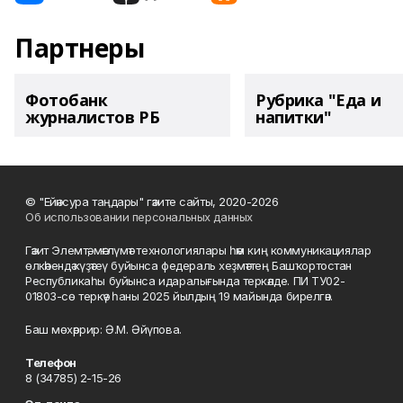
Партнеры
Фотобанк
Рубрика "Еда и
журналистов РБ
напитки"
© "Ейәнсура таңдары" гәзите сайты, 2020-2026
Об использовании персональных данных
Гәзит Элемтә, мәғлүмәт технологиялары һәм киң коммуникациялар
өлкәһендә күҙәтеү буйынса федераль хеҙмәттең Башҡортостан
Республикаһы буйынса идаралығында теркәлде. ПИ ТУ02-
01803-сө теркәү һаны 2025 йылдың 19 майында бирелгән.
Баш мөхәррир: Ә.М. Әйүпова.
Телефон
8 (34785) 2-15-26