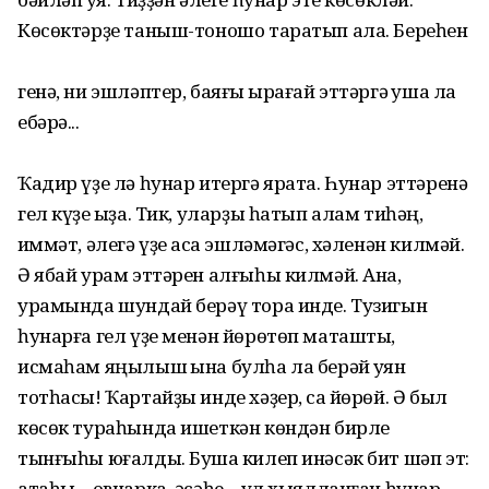
Көсөктәрҙе таныш-тоношо таратып ала. Береһен
генә, ни эшләптер, баяғы ҡырағай эттәргә ҡуша ла
ебәрә...
Ҡадир үҙе лә һунар итергә ярата. Һунар эттәренә
гел күҙе ҡыҙа. Тик, уларҙы һатып алам тиһәң,
ҡиммәт, әлегә үҙе аҡса эшләмәгәс, хәленән килмәй.
Ә ябай урам эттәрен алғыһы килмәй. Ана,
урамында шундай берәү тора инде. Тузигын
һунарға гел үҙе менән йөрөтөп маташты,
исмаһам яңылыш ҡына булһа ла берәй ҡуян
тотһасы! Ҡартайҙы инде хәҙер, саҡ йөрөй. Ә был
көсөк тураһында ишеткән көндән бирле
тынғыһы юғалды. Бушҡа килеп инәсәк бит шәп эт:
атаһы – овчарка, әсәһе – ул хыялланған һунар