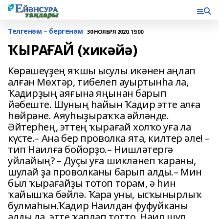
Телгенәм – бергенәм
30 НОЯБРЯ 2020, 19:00
ҠЫРАҒАЙ (хикәйә)
Көрәшеүҙең яҡшы ысулы икәнен аңлап
алған Мөхтәр, тибелеп ауыртынһа ла,
Ҡадирҙың аяғына яңынан барып
йәбеште. Шуның һайын Ҡадир этте алға
һөйрәне. Аяуһыҙыраҡҡа әйләнде.
Әйтерһең, эттең ҡырағай холҡо уға ла
күсте.– Ана бер проволка ята, килтер әле! –
тип Наилға бойорҙо.– Нишләтергә
уйлайың? – Дуҫы уға шикләнеп ҡараны,
шулай ҙа проволканы барып алды.– Мин
был ҡырағайҙы тотоп торам, ә һин
ҡайышҡа бәйлә. Ҡара уны, ысҡынырлыҡ
булмаһын.Ҡадир Наилдан фуфуйканы
алды ла, этте ҡаплап тотто, Наил шул