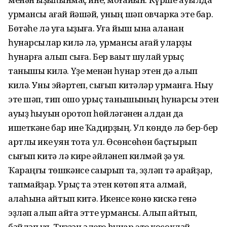
урмансы ағай йәшәй, уның шәп овчарка эте бар.
Бөтәһе лә уға ҡыҙыға. Уға йыш ҡына ҡаланан
һунарсылар килә лә, урмансы ағай уларҙы
һунарға алып сыға. Бер ваҡыт шулай урыҫ
танышы килә. Үҙе менән һунар этен дә алып
килә. Уны эйәртеп, сығып китәләр урманға. Ныу
эте шәп, тип ошо урыҫ танышының һунарсы этен
ауыҙ һыуын ҡоротоп һөйләгәнен алдан да
ишеткәне бар ине Ҡадирҙың. Ул көндө лә бер-бер
артлы ике ҡуян тота ул. Өсөнсөһөн баҫтырып
сығып китә лә кире әйләнеп килмәй ҙә ҡуя.
Ҡараңғы төшкәнсе саҡырып та, эҙләп тә ҡарайҙар,
тапмайҙар. Урыҫ та этен көтөп ята алмай,
ҡалаһына ҡайтып китә. Икенсе көнө кискә генә
эҙләп алып ҡайта этте урмансы. Алып ҡайтып,
бәйләп ҡуя. Тиҙҙән әлеге һунар эте көсөкләй.