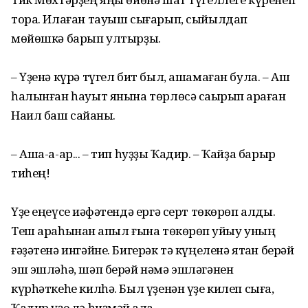
тора. Илаған тауыш сығарып, сыйылдап
мөйөшкә барып ултырҙы.
– Үҙенә күрә түгел бит был, ашамаған була. – Аш
һалынған һауыт янына төрлөсә саҡырып ҡараған
Наил баш сайҡаны.
– Аша-а-ар... – тип һуҙҙы Ҡадир. – Ҡайҙа барыр
тиһең!
Үҙе еңеүсе ҡиәфәтендә ергә серт төкөрөп алды.
Теш араһынан ҡапыл ғына төкөрөп ҡуйыу уның
ғәҙәтенә ингәйне. Бигерәк тә күңеленә ятҡан берәй
эш эшләһә, шәп берәй нәмә эшләгәнен
күрһәткеһе килһә. Был үҙенән үҙе килеп сыға,
Ҡадир үҙе лә һиҙмәй ҡала.