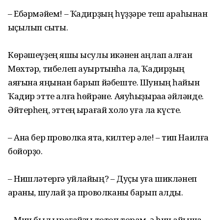
– Ебәрмәйем! – Ҡадирҙың һүҙҙәре теш араһынан
ҡыҫылып сыҡты.
Көрәшеүҙең яҡшы ысулы икәнен аңлап алған
Мөхтәр, тибелеп ауыртынһа ла, Ҡадирҙың
аяғына яңынан барып йәбеште. Шуның һайын
Ҡадир этте алға һөйрәне. Аяуһыҙыраҡҡа әйләнде.
Әйтерһең, эттең ҡырағай холҡо уға ла күсте.
– Ана бер проволка ята, килтер әле! – тип Наилға
бойорҙо.
– Нишләтергә уйлайың? – Дуҫы уға шикләнеп
ҡараны, шулай ҙа проволканы барып алды.
– Мин был ҡырағайҙы тотоп торам, ә һин ҡайышҡа