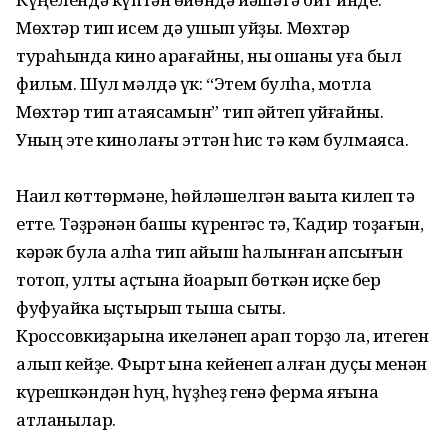
Мөхтәр тип исем дә ҡушып ҡуйҙы. Мөхтәр
тураһында кино ҡарағайны, ныҡ оҡшаны уға был
фильм. Шул мәлдә үк: “Этем булһа, мотлаҡ
Мөхтәр тип атаясаҡмын” тип әйтеп ҡуйғайны.
Уның эте кинолағы эттән һис тә кәм булмаясаҡ.
Наил көттөрмәне, һөйләшелгән ваҡытҡа килеп тә
етте. Тәҙрәнән башы күренгәс тә, Ҡадир тоҙағын,
кәрәк була ҡалһа тип ҡайыш һалынған ҡапсығын
тотоп, ҡултыҡ аҫтына йоҡарып бөткән иҫке бер
фуфуайка ҡыҫтырып тышҡа сыҡты.
Кроссовкиҙарына икеләнеп ҡарап торҙо ла, итеген
алып кейҙе. Фырт ҡына кейенеп алған дуҫы менән
күрешкәндән һуң, һүҙһеҙ генә ферма яғына
атланылар.