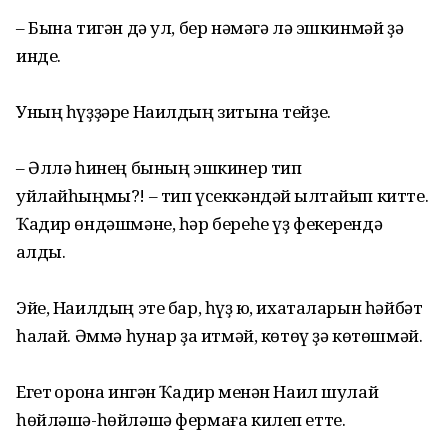
– Бына тигән дә ул, бер нәмәгә лә эшкинмәй ҙә
инде.
Уның һүҙҙәре Наилдың зитына тейҙе.
– Әллә һинең бының эшкинер тип
уйлайһыңмы?! – тип үсеккәндәй ҡылтайып китте.
Ҡадир өндәшмәне, һәр береһе үҙ фекерендә
ҡалды.
Эйе, Наилдың эте бар, һүҙ юҡ, ихаталарын һәйбәт
һаҡлай. Әммә һунар ҙа итмәй, көтөү ҙә көтөшмәй.
Егет ҡорона ингән Ҡадир менән Наил шулай
һөйләшә-һөйләшә фермаға килеп етте.