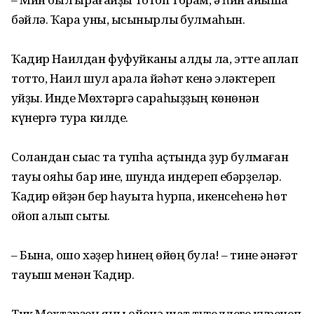
бәйлә. Ҡара уны, ысҡынырлыҡ булмаһын.
Ҡадир Наилдан фуфуйканы алды ла, этте ҡаплап
тотто, Наил шул арала йәһәт кенә эләктереп
ҡуйҙы. Инде Мөхтәргә сараһыҙҙың көнөнән
күнергә тура килде.
Соландан сыҡҡас та тупһа аҫтында ҙур булмаған
тауыҡ ояһы бар ине, шунда индереп ебәрҙеләр.
Ҡадир өйҙән бер һауытҡа һурпа, икенсеһенә һөт
ҡойоп алып сыҡты.
– Бына, ошо хәҙер һинең өйөң була! – тине ҡәнәғәт
тауыш менән Ҡадир.
Тик Мөхтәрҙең яңы өйөнә шат түгеллеге күренеп