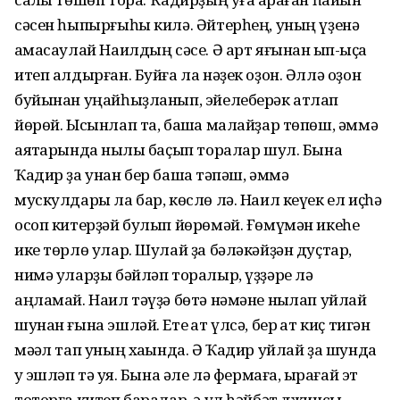
сәсен һыпырғыһы килә. Әйтерһең, уның үҙенә
ҡамасаулай Наилдың сәсе. Ә арт яғынан ҡып-ҡыҫҡа
итеп алдырған. Буйға ла нәҙек оҙон. Әллә оҙон
буйынан уңайһыҙланып, эйелеберәк атлап
йөрөй. Ысынлап та, башҡа малайҙар төпөш, әммә
аяҡтарында ныҡлы баҫып торалар шул. Бына
Ҡадир ҙа унан бер башҡа тәпәш, әммә
мускулдары ла бар, көслө лә. Наил кеүек ел иҫһә
осоп китерҙәй булып йөрөмәй. Ғөмүмән икеһе
ике төрлө улар. Шулай ҙа бәләкәйҙән дуҫтар,
нимә уларҙы бәйләп торалыр, үҙҙәре лә
аңламай. Наил тәүҙә бөтә нәмәне ныҡлап уйлай
шунан ғына эшләй. Ете ҡат үлсә, бер ҡат киҫ тигән
мәҡәл тап уның хаҡында. Ә Ҡадир уйлай ҙа шунда
уҡ эшләп тә ҡуя. Бына әле лә фермаға, ҡырағай эт
тоторға китеп баралар, ә ул һәйбәт джинсы