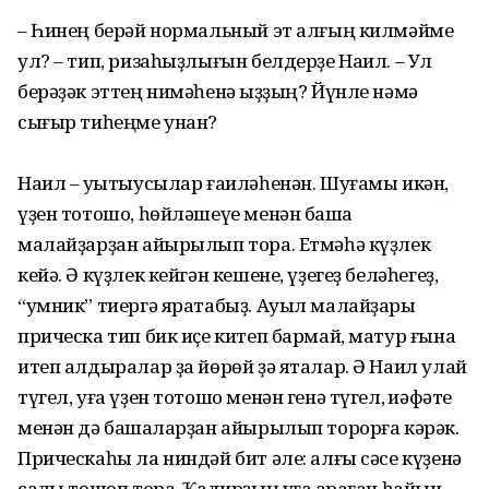
– Һинең берәй нормальный эт алғың килмәйме
ул? – тип, ризаһыҙлығын белдерҙе Наил. – Ул
берәҙәк эттең нимәһенә ҡыҙҙың? Йүнле нәмә
сығыр тиһеңме унан?
Наил – уҡытыусылар ғаиләһенән. Шуғамы икән,
үҙен тотошо, һөйләшеүе менән башҡа
малайҙарҙан айырылып тора. Етмәһә күҙлек
кейә. Ә күҙлек кейгән кешене, үҙегеҙ беләһегеҙ,
“умник” тиергә яратабыҙ. Ауыл малайҙары
прическа тип бик иҫе китеп бармай, матур ғына
итеп алдыралар ҙа йөрөй ҙә яталар. Ә Наил улай
түгел, уға үҙен тотошо менән генә түгел, ҡиәфәте
менән дә башҡаларҙан айырылып торорға кәрәк.
Прическаһы ла ниндәй бит әле: алғы сәсе күҙенә
саҡлы төшөп тора. Ҡадирҙың уға ҡараған һайын