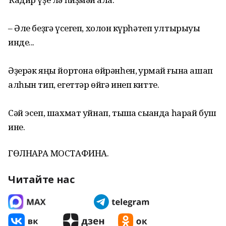
– Әле беҙгә үсегеп, холҡон күрһәтеп ултырыуы
инде...
Әҙерәк яңы йортона өйрәнһен, ҡурҡмай ғына ашап
алһын тип, егеттәр өйгә инеп китте.
Сәй эсеп, шахмат уйнап, тышҡа сыҡҡанда һарай буш
ине.
ГӨЛНАРА МОСТАФИНА.
Читайте нас