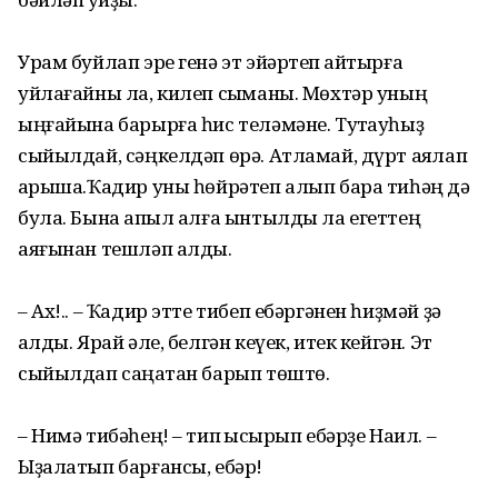
Урам буйлап эре генә эт эйәртеп ҡайтырға
уйлағайны ла, килеп сыҡманы. Мөхтәр уның
ыңғайына барырға һис теләмәне. Туҡтауһыҙ
сыйылдай, сәңкелдәп өрә. Атламай, дүрт аяҡлап
ҡарыша.Ҡадир уны һөйрәтеп алып бара тиһәң дә
була. Бына ҡапыл алға ынтылды ла егеттең
аяғынан тешләп алды.
– Ах!.. – Ҡадир этте тибеп ебәргәнен һиҙмәй ҙә
ҡалды. Ярай әле, белгән кеүек, итек кейгән. Эт
сыйылдап саңҡатан барып төштө.
– Нимә тибәһең! – тип ҡысҡырып ебәрҙе Наил. –
Ыҙалатып барғансы, ебәр!