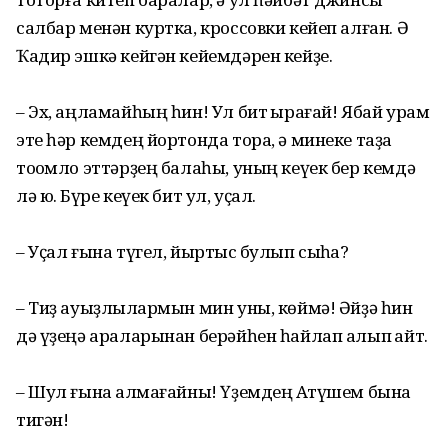
салбар менән куртка, кроссовки кейеп алған. Ә
Ҡадир эшкә кейгән кейемдәрен кейҙе.
– Эх, аңламайһың һин! Ул бит ҡырағай! Ябай урам
эте һәр кемдең йортонда тора, ә минеке таҙа
тоҡомло эттәрҙең балаһы, уның кеүек бер кемдә
лә юҡ. Бүре кеүек бит ул, уҫал.
– Уҫал ғына түгел, йыртҡыс булып сыҡһа?
– Тиҙ ауыҙлыҡлармын мин уны, көймә! Әйҙә һин
дә үҙеңә араларынан берәйһен һайлап алып ҡайт.
– Шул ғына ҡалмағайны! Үҙемдең Аҡтүшем бына
тигән!