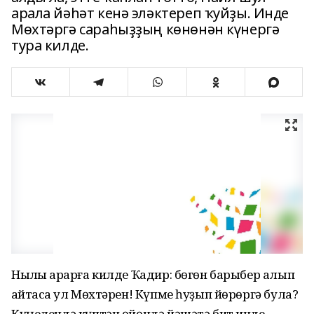
арала йәһәт кенә эләктереп ҡуйҙы. Инде
Мөхтәргә сараһыҙҙың көнөнән күнергә
тура килде.
Ныҡлы ҡарарға килде Ҡадир: бөгөн барыбер алып
ҡайтасаҡ ул Мөхтәрен! Күпме һуҙып йөрөргә була?
Күңелендә күптән өйөндә йәшәтә бит инде.