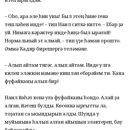
– Оһо, ҡара әле һин уны! Был этең һине генә
тешләһен инде! – тип Наил ситкә китте. – Ебәр ҙә
ҡуй. Нимәгә кәрәктер инде һиңә был ҡырағай!
Нормальный эт алмай, – тип үҙе һаман орошто.
Әммә Ҡадир бирешергә теләмәне.
– Алып ҡайтам тигәс, алып ҡайтам. Инде ҡулға
килеп эләккән нәмәне нишләп ебәрәйем ти. Ҡана
фуфайканы алып бир!
Наил йәһәт кенә уға фуфайканы һондо. Алай ҙа
алған, йәтеш булды. Көсөккә ырғытты ла,
тоҙаҡтан саҡ ысҡындырып алды. Шунда уҡ
муйынына һалып алған ҡайышын эләктереп, бау
бәйләп ҡуйҙы.