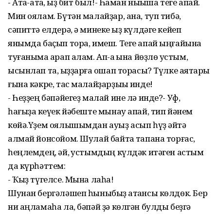
- Атаҡ-атаҡ, ҡыҙ бит был!- Һаман ныҡыша теге апай.
Мин оялам. Бүтән малайҙар, ана, туп тибә,
сәпиттә елдерә, ә минеке ҡыҙ күлдәге кейеп
янымда баҫып тора, имеш. Теге апай ыңғайына
туғаныма ҡарап алам. Ап-аҡ ҡына йөҙлө ҡустым,
ысынлап та, ҡыҙҙарға оҡшап торасы? Түлке аяҡтары
ғына кәкре, тас малайҙарҙыҡы инде!
- Һеҙҙең бәпәйегеҙ малай ине лә инде?- Уф,
һағыҙаҡ кеүек йәбеште мынау апай, тип йәнем
көйә.Үҙем оялышымдан ауыҙ асып һүҙ әйтә
алмай йонсойом. Шулай байтаҡ тапана торғас,
һеңлемдең, әй, ҡустымдың күлдәк итәген астым
да күрһәттем:
- Ҡыҙ түгелсе. Мына лаһа!
Шунан бергәләшеп һыныбыҙ ҡатҡансы көлдөк. Бер
ни аңламаһа ла, бәпәй ҙә көлгән булды беҙгә