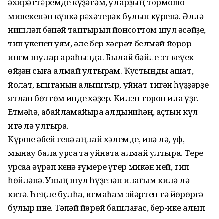
әхирәттәремде күҙәтәм, уларҙың тормошо
минекенән күпкә рәхәтерәк булып күренә. Әллә
нишләп бәпәй таптырып йонсоттом шул әсәйҙе,
тип үкенеп ҡуям, әле бер хәсрәт белмәй йөрөр
инем шулар араһында. Былай бәйле эт кеүек
өйҙән сыға алмай ултырам. Ҡустыңды ашат,
йоҡлат, ыштанын алыштыр, уйнат тигән һүҙҙәрҙе
ятлап бөттөм инде хәҙер. Килеп тороп илаҡ үҙе.
Етмәһә, абайламайыраҡ ҡалдыниһәң, аҫтын күл
итә лә ултыра.
Күрше әбей генә аңлай хәлемде, инә лә, уф,
мынау бала ҡурсаҡ та уйната алмай ултыра. Тере
ҡурсаҡҡа әүрәп кенә ғүмере үтер микән ней, тип
һөйләнә. Уның шул һүҙенән илағым килә лә
китә. Һеңле булһа, исмаһам эйәртеп тә йөрөргә
булыр ине. Тәпәй йөрөй башлағас, бер-ике алып