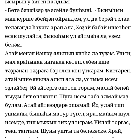
ҡысҡырып уҡ әйтеп һалдым:
- Бөтә бәпәйҙәр ҙә әсәйле булһын!.. - Быныһын
мин күрше әбейҙән өйрәндем, ул да берәй теләк
теләгәндә һауаға ҡарап ала, Хоҙай бабай ишетһен
өсөн шулайта, быныһын ул әйтмәһә лә, үҙем
беләм.
Атай менән йәшәү ялҡытып китһә лә түҙәм. Уның
мал араһынан ингәнен көтөп, себен ише
тәҙрәнән-тәҙрәгә бәрелеп көн үткәрәм. Кистәрен,
атай мине янына алып ята ла, ҡустыма исем
эҙләйбеҙ. Әй әйтергә онотоп торам, малай бәпәй
тыуҙы бит өлөкөгөн. Шуға исем таба алмай маҙ
булам. Атай әйткәндәре оҡшамай. Йоҡ, улай тип
ҡушмайыҡ, быныһы матур түгел, яратмайым шул
исемде, тип мыжып тик ултырам. Уйлай торғас,
тәки таптым. Шуны ҡуштыҡ та бәләкәскә. Ярай,