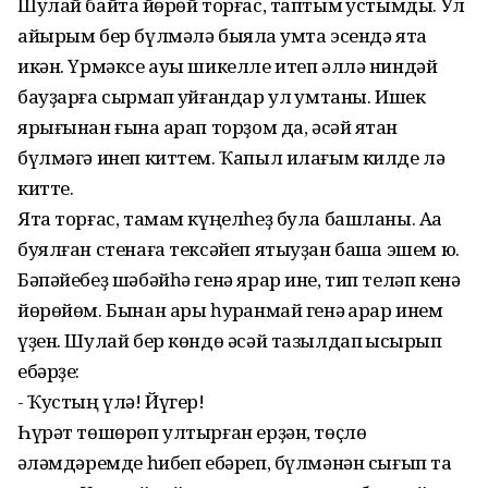
Шулай байтаҡ йөрөй торғас, таптым ҡустымды. Ул
айырым бер бүлмәлә быяла ҡумта эсендә ята
икән. Үрмәксе ауы шикелле итеп әллә ниндәй
бауҙарға сырмап ҡуйғандар ул ҡумтаны. Ишек
ярығынан ғына ҡарап торҙом да, әсәй ятҡан
бүлмәгә инеп киттем. Ҡапыл илағым килде лә
китте.
Ята торғас, тамам күңелһеҙ була башланы. Аҡҡа
буялған стенаға тексәйеп ятыуҙан башҡа эшем юҡ.
Бәпәйебеҙ шәбәйһә генә ярар ине, тип теләп кенә
йөрөйөм. Бынан ары һуҡранмай генә ҡарар инем
үҙен. Шулай бер көндө әсәй тазылдап ҡысҡырып
ебәрҙе:
- Ҡустың үлә! Йүгер!
Һүрәт төшөрөп ултырған ерҙән, төҫлө
ҡәләмдәремде һибеп ебәреп, бүлмәнән сығып та