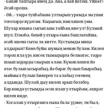
- Бәпәй таптыра инең дә. Ана, ҡалай йәтеш. Уйнат!-
Әсәй ороша.
- Әй...- тәҙрә тупһаһына ултырып урамда зыҡ ҡупҡан
тегеләрҙе күҙәтәм. Ҡыҙығып, көнләшеп ҡуям.
Шулар янына сығып ҡына тайһаң ине ул! Булмай
шул. Етмәһә, бәпәй ултыра ғына башлағайны,
әсәй эшенә сыҡты ла китте. Ҡустымды миңә
ҡалдырып! Көнө буйы шуның менән булам. Килеп
тороп илаҡ үҙе, нисек тымыҙырға белмәгәс, тәҙрә
шаҡып ҡыҙҙарҙы саҡырып алам. Күмәкләшеп йә
әтәс булып ҡысҡырабыҙ, йә бәрәс булып баҡырабыҙ,
маймыл булып һикереп тә алабыҙ тегенең
алдында. Шулай дыу килеп арып бөтәбеҙ.
Бер көндө ҡустымды ҡосоп илап ултырһам, әхирәт
килеп инде.
- Ҡосаҡлап ултырғанға ғына бала үҫәме, ти был,-