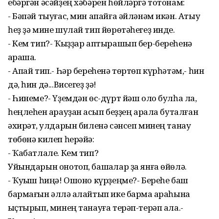
ебәргән әсәйҙең хәбәрен һөйләргә тотонам:
- Бәпәй тыуғас, мин апайға әйләнәм икән. Атыу
һеҙ ҙә мине шулай тип йөрөтәһегеҙ инде.
- Кем тип?- Ҡыҙҙар аптырашып бер-береһенә
ҡараша.
- Апай тип.- Һәр береһенә төртөп күрһәтәм,- һин
дә, һин дә...Висегеҙ ҙә!
- Һинеме?- Үҙемдән өс-дүрт йәш оло булһа ла,
һеңлеһен ҡарауҙан ҡасып беҙҙең арала буталған
әхирәт, ҡулдарын биленә сәнсеп минең танау
төбөнә килеп һерәйә:
- Ҡабатлале. Кем тип?
Уйындарын онотоп, башҡалар ҙа янға өйөлә.
- Ҡуҡыш һиңә! Ошоно күрҙеңме?- Береһе баш
бармағын әллә ҡалайтып ике бармаҡ араһына
ҡыҫтырып, минең танауға терәп-терәп ала.-