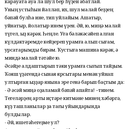
карауатҡа ауа ла шул бер һүҙен ҡабатлай.
Уның ҡустыһын йәлләп, их, шул малай беҙҙең
бәпәй булһа ине, тип уйлайым. Ашатыр,
уйнатыр, йоҡлатыр инем үҙен. Әй, юҡ, миңә малай
түгел, ҡыҙ кәрәк. Һеңле. Уға бәләкәсәйеп ҡалған
күлдәктәремде кейҙереп урамға алып сығам,
ҡурсаҡтарымды бирәм. Ҡустыға машина кәрәк, ә
миндә малай тәтәйе юҡ.
Әсәйҙе алдаштырып тәки урамға сығып тайҙым.
Ҡояш үҙәгендә сынаяҡ ярсыҡтары менән уйнап
ултырған ҡыҙҙар янына эре генә барып баҫтым да:
- Ә әсәй миңә оҙаҡламай бәпәй апҡайта! –тинем.
Тегеләрҙең артыҡ иҫтәре китмәне минең хәбәргә,
күҙ ташланылар ҙа тағы уйындарында
булдылар.
- Әй, ишетәһегеҙме ул?