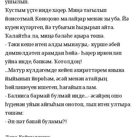
ҡушылып.
Ҡустым үҫте инде хәҙер. Миңә тағылып
йонсотмай. Көноҙоно малайҙар менән зыҡ ҡуба. Йә
күҙен күгәртеп, йә тубығын һыҙырып ҡайта.
Ҡалайтһа ла, миңә бәләһе аҙыраҡ төшә.
- Тәки кеше итеп алды мынауҙы,- күрше әбей
дөмпөлдәтеп арҡамдан һөйә.- Һәҙер иркенләп
уйна инде, бәпкәм. Ҡотолдоң!
...Матур күлдәгемде кейеп әхирәттәрем янына
йыйынып йөрөһәм, әсәй менән атайҙың
һөйләшеүен ишетеп, һағайып ҡалам.
- Балнисҡа бармай булмай инде...- әсәйҙең ошо
һүҙенән уйын ҡайғыһын онотоп, лып итеп ултыра
төшәм:
- Әп-пәт бәпәй буламы?!