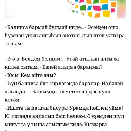
- Балнисҡа бармай булмай инде... - Әсәйҙең ошо
һүҙенән уйын ҡайғыһын онотоп, лып итеп ултыра
төшәм...
- Ә-ә-ә! Белдем белдем! – Уҡтай атылып алғы яҡҡа
килеп сыҡтым. - Бәпәй алырға бараңмы?
- Юҡсы. Кем әйтә аны?
- Һуң балнисҡа бит сирләгәндә баралар. Йә бәпәй
алғанда... - Башымды эйеп тегеләрҙән яуап
көтәм.
- Ишетә лә һалған бисура! Урамда һөйләп ҡуйма!
Юҡ, тигәнде аңлатып баш һелкәм. Ә үҙемдең шул
минутта уҡ тышҡа атылғым килә. Ҡыҙҙарға