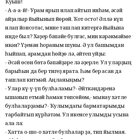
Ҡуҡыш!
- А-а-а-й!- Урам ярып илап ҡайтып инһәм, әсәй
ҡайҙалыр йыйынып йөрөй. Ҡот осто! Әллә күп
илап йонсотҡас, мине ташлап китергә йыйына
инде был? Хәҙер бәпәйе булғас, мин кәрәкмәйме
икән? Үҙенән һораным шуны. Ә ул башымдан
һыйпап, арҡамдан һөйҙө лә, әйтеп ҡуйҙы:
- Әсәй өсөн бөтә бәпәйҙәре лә ҡәҙерле. Ул уларҙың
барыһын да бер тигеҙ ярата. Һәм бер ҡасан да
ташлап китмәй. Аңланыңмы?
- Улар кү-ү-үп булһаламы?- Әйткәндәренә
ышанып етмәй һаман төпсөйөм,- мынау хәтле
булһаларҙамы?- Ҡулымдағы бармаҡтарымды
тарбайтып күрһәтәм. Ул икенсе ҡулымды усына
ала ла:
- Хатта о-шо-о хәтле булһалар ҙа, тип йылмая.