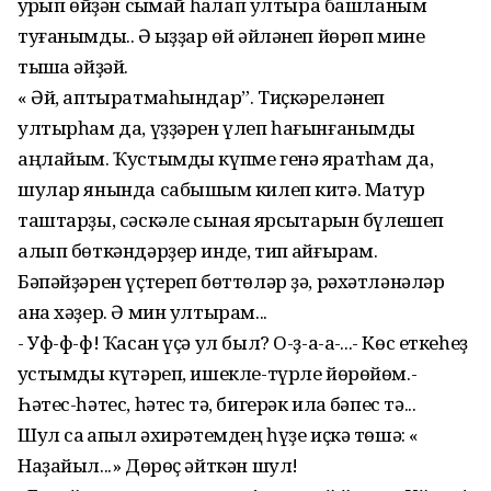
ҡурҡып өйҙән сыҡмай һаҡлап ултыра башланым
туғанымды.. Ә ҡыҙҙар өй әйләнеп йөрөп мине
тышҡа әйҙәй.
« Әй, аптыратмаһындар”. Тиҫкәреләнеп
ултырһам да, үҙҙәрен үлеп һағынғанымды
аңлайым. Ҡустымды күпме генә яратһам да,
шулар янында сабышҡым килеп китә. Матур
таштарҙы, сәскәле сынаяҡ ярсыҡтарын бүлешеп
алып бөткәндәрҙер инде, тип ҡайғырам.
Бәпәйҙәрен үҫтереп бөттөләр ҙә, рәхәтләнәләр
ана хәҙер. Ә мин ултырам...
- Уф-ф-ф! Ҡасан үҫә ул был? О-ҙ-а-а-ҡ...- Көс еткеһеҙ
ҡустымды күтәреп, ишекле-түрле йөрөйөм.-
Һәтес-һәтес, һәтес тә, бигерәк илаҡ бәпес тә...
Шул саҡ ҡапыл әхирәтемдең һүҙе иҫкә төшә: «
Наҙайыл...» Дөрөҫ әйткән шул!