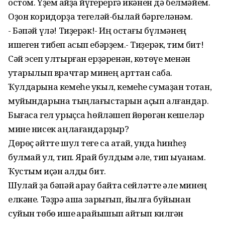
остом. Үҙем ҡайҙа йүгерергә икәнен дә белмәйем.
Оҙон коридорҙа тегеләй-былай бәргеләнәм.
- Бәпәй үлә! Тиҙерәк!- Иң остағы бүлмәнең
ишеген тибеп асып ебәрҙем.- Тиҙерәк, тим бит!
Сәй эсеп ултырған ерҙәренән, көтөүе менән
ҡутарылып врачтар минең арттан саба.
Ҡулдарына кемеһе укыл, кемеһе сумаҙан тотҡан,
муйындарына тыңлағыстарын аҫып алғандар.
Бығаса гел урыҫса һөйләшеп йөрөгән кешеләр
мине нисек аңлағандарҙыр?
Дөрөҫ әйтте шул теге саҡ атай, унда һинһеҙ
булмай ул, тип. Ярай булдым әле, тип ҡыуанам.
Ҡустым иҫән ҡалды бит.
Шулай ҙа бәпәй ҡарау байтаҡ сейләтте әле минең
елкәне. Тәҙрә аша зарығып, йылға буйынан
суйын төбө ише ҡарайышып ҡайтып килгән