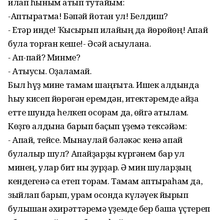
илап һыным ҡатып туҡтайым:
-Аптыратма! Бәпәй йотҡан ул! Белдиш?
- Етәр инде! Ҡысҡырып илайың да йөрөйөң! Апай
була торған кеше!- Әсәй асыулана.
- Ап-пай? Минме?
- Атыусы. Оҙаҡламай.
Был һүҙ мине тамам шаңғыта. Ишек алдында
һыу кисеп йөрөгән еремдән, итектәремде ҡайҙа
етте шунда һелкеп осорам да, өйгә атылам.
Көҙгө алдына барып баҫып үҙемә тексәйәм:
- Апай, тейсе. Мынаулай бәләкәс кенә апай
булалыр шул? Апайҙарҙы күргәнем бар ул
минең, улар бит ныҡ ҙурҙар. Ә мин шуларҙың
кендегенә саҡ етеп торам. Тамам аптыраһам да,
зыйлап барып, урам осонда күләүек йырып
булышҡан әхирәттәремә үҙемде бер башҡа үҫтереп