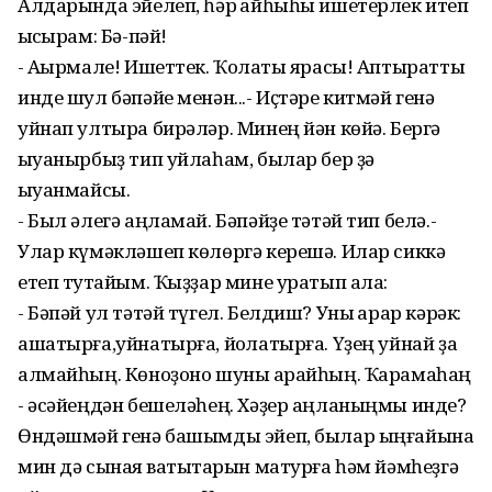
Алдарында эйелеп, һәр ҡайһыһы ишетерлек итеп
ҡысҡырам: Бә-пәй!
- Аҡырмале! Ишеттек. Ҡолаҡты ярасы! Аптыратты
инде шул бәпәйе менән...- Иҫтәре китмәй генә
уйнап ултыра бирәләр. Минең йән көйә. Бергә
ҡыуанырбыҙ тип уйлаһам, былар бер ҙә
ҡыуанмайсы.
- Был әлегә аңламай. Бәпәйҙе тәтәй тип белә.-
Улар күмәкләшеп көлөргә керешә. Илар сиккә
етеп туҡтайым. Ҡыҙҙар мине уратып ала:
- Бәпәй ул тәтәй түгел. Белдиш? Уны ҡарар кәрәк:
ашатырға,уйнатырға, йоҡлатырға. Үҙең уйнай ҙа
алмайһың. Көноҙоно шуны ҡарайһың. Ҡарамаһаң
- әсәйеңдән бешеләһең. Хәҙер аңланыңмы инде?
Өндәшмәй генә башымды эйеп, былар ыңғайына
мин дә сынаяҡ ватыҡтарын матурға һәм йәмһеҙгә