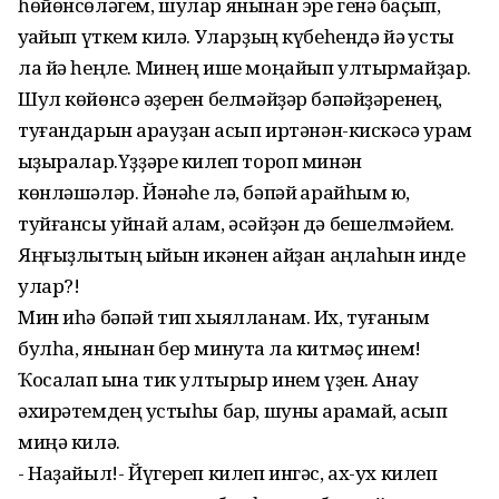
һөйөнсөләгем, шулар янынан эре генә баҫып,
ҡуҡайып үткем килә. Уларҙың күбеһендә йә ҡусты
ла йә һеңле. Минең ише моңайып ултырмайҙар.
Шул көйөнсә ҡәҙерен белмәйҙәр бәпәйҙәренең,
туғандарын ҡарауҙан ҡасып иртәнән-кискәсә урам
ҡыҙыралар.Үҙҙәре килеп тороп минән
көнләшәләр. Йәнәһе лә, бәпәй ҡарайһым юҡ,
туйғансы уйнай алам, әсәйҙән дә бешелмәйем.
Яңғыҙлыҡтың ҡыйын икәнен ҡайҙан аңлаһын инде
улар?!
Мин иһә бәпәй тип хыялланам. Их, туғаным
булһа, янынан бер минутҡа ла китмәҫ инем!
Ҡосаҡлап ҡына тик ултырыр инем үҙен. Анау
әхирәтемдең ҡустыһы бар, шуны ҡарамай, ҡасып
миңә килә.
- Наҙайыл!- Йүгереп килеп ингәс, ах-ух килеп