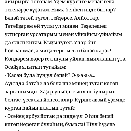
айырырға тотонам. Үҙем күҙ сите менән генә
тегеләрҙе күҙәтәм. Нимә белһен инде былар?
Бәпәй тәтәй түгел, тейҙәрсе. Алйоттар.
Тәтәйҙәрем өй тулы ул минең. Теҙелешеп
ултырған ҡурсаҡтарым менән уйнайым-уйнайым
да ялҡып китәм. Ҡыҙыҡ түгел. Улар бит
һөйләшмәй, ә миңә тере, ысын бәпәй кәрәк!
Көндәрем хәҙер гел шуны уйлап, хыялланып үтә.
Әсәйҙе ялҡытып туҡтайым:
- Ҡасан була һуң ул бәпәй? О-ҙ-а-а-аҡ...
Ауылда бөтәһе лә белә ине минең туған көтөп
зарыҡҡанымды. Хәҙер уның ысынлап булырын
белгәс, үсекләп йонсоталар. Күрше авзый үҙемде
күргән һайын илатып туҡтай:
- Әсәйең ҡарбуз йотҡан да инде ул. Ә һин бәпәй
көтөп йөрөгән булаһың, бумала! Шул һүҙенә