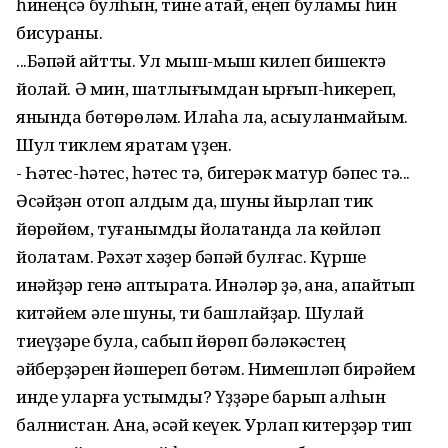
һинеңсә булһын, тине атай, еңеп буламы һин
бисураны.
...Бәпәй ҡайтты. Ул мыш-мыш килеп бишектә
йоҡлай. Ә мин, шатлығымдан ырғып-һикереп,
янында бөтөрөләм. Илаһа ла, асыуланмайым.
Шул тиклем яратам үҙен.
- Һәтес-һәтес, һәтес тә, бигерәк матур бәпес тә...
Әсәйҙән отоп алдым да, шуны йырлап тик
йөрөйөм, туғанымды йоҡлатҡанда ла көйләп
йоҡлатам. Рәхәт хәҙер бәпәй булғас. Күрше
инәйҙәр генә аптырата. Инәләр ҙә, ҡана, апҡайтып
китәйем әле шуны, ти башлайҙар. Шулай
тиеүҙәре була, сабып йөрөп бәләкәстең
әйберҙәрен йәшереп бөтәм. Нимешләп бирәйем
инде уларға ҡустымды? Үҙҙәре барып алһын
балнистан. Ана, әсәй кеүек. Урлап китерҙәр тип