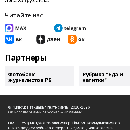
Лена Хәйруллина.
Читайте нас
Партнеры
Фотобанк
Рубрика "Еда и
журналистов РБ
напитки"
© "Ейәнсура таңдары" гәзите сайты, 2020-2026
Об использовании персональных данных
Гәзит Элемтә, мәғлүмәт технологиялары һәм киң коммуникациялар
өлкәһендә күҙәтеү буйынса федераль хеҙмәттең Башҡортостан