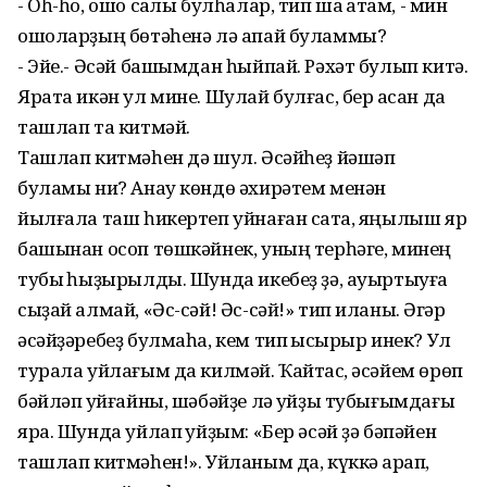
- Оһ-һо, ошо саҡлы булһалар, тип шаҡ ҡатам, - мин
ошоларҙың бөтәһенә лә апай буламмы?
- Эйе.- Әсәй башымдан һыйпай. Рәхәт булып китә.
Ярата икән ул мине. Шулай булғас, бер ҡасан да
ташлап та китмәй.
Ташлап китмәһен дә шул. Әсәйһеҙ йәшәп
буламы ни? Анау көндө әхирәтем менән
йылғала таш һикертеп уйнаған саҡта, яңылыш яр
башынан осоп төшкәйнек, уның терһәге, минең
тубыҡ һыҙырылды. Шунда икебеҙ ҙә, ауыртыуға
сыҙай алмай, «Әс-сәй! Әс-сәй!» тип иланыҡ. Әгәр
әсәйҙәребеҙ булмаһа, кем тип ҡысҡырыр инек? Ул
турала уйлағым да килмәй. Ҡайтҡас, әсәйем өрөп
бәйләп ҡуйғайны, шәбәйҙе лә ҡуйҙы тубығымдағы
яра. Шунда уйлап ҡуйҙым: «Бер әсәй ҙә бәпәйен
ташлап китмәһен!». Уйланым да, күккә ҡарап,