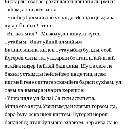
Быларҙы оҙатҡас, рәхәтләнеп йәшәп ҡалырмын
тиһәм, атай ҡайтты ла:
- Һинһеҙ булмай әле ул унда. Әсәңә яңғыҙына
ауыр. Йыйын!- тине.
- Әп-пәт мин?!- Мыжыуҙан илауға күсеп
туҡтайым.- Әпәт уйнай алмайым!
Балнис янына килеп туҡтауыбыҙ булды, әсәй
йүгереп сыҡты ла, ҡулдарын болғап, илай-илай
атайға ниҙер һөйләй башланы. Шул әлеге лә
баяғы ҡустымды һөйләйҙер инде тип, иҫем
китмәй генә ситтәге эскәмйәгә барып сүкһәм, ул
тағы ла нығыраҡ иларға кереште:
- Үлер инде ул бала! Саҡ тын алып ята...
Миңә етә ҡалды. Урынымдан ырғып торҙом да,
бәрә-һуға эскә инеп киттем. Йүгереп йөрөп
бәпәйебеҙ ятҡан бүлмәне эҙләйем. Бер ҡайҙа ла юҡ.