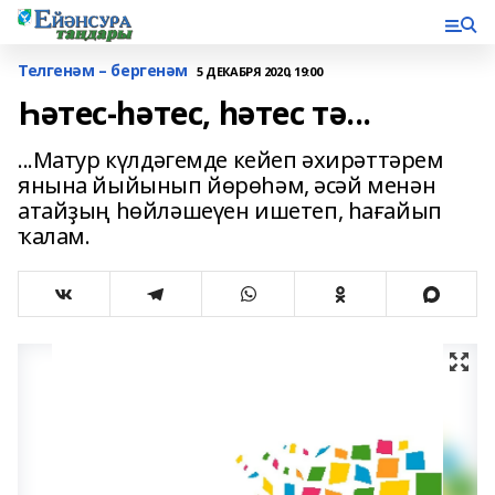
Телгенәм – бергенәм
5 ДЕКАБРЯ 2020, 19:00
Һәтес-һәтес, һәтес тә...
...Матур күлдәгемде кейеп әхирәттәрем
янына йыйынып йөрөһәм, әсәй менән
атайҙың һөйләшеүен ишетеп, һағайып
ҡалам.