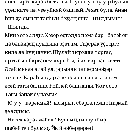
ашатырға кәрәк бит аны. Шунан ул һу-у-р булып
үҫеп китә лә, үҙе уйнай башлай. Рәхәт була. Анан
һин дә сығып таяһың беҙҙең янға. Шылдымы?
- Шылды.
Миңә етә ҡалды. Хәҙер өҫтәлдә нәмә бар - бөтәһен
дә бәпәйҙең ауыҙына оҙатам. Тиҙерәк үҫтерге
килә лә һуң шуны. Шулай тырыша торғас,
артығын биргәнем ахрыһы, был сирләп китте.
Әсәй менән атай ҡулдарынан төшөрмәйҙәр
тегене. Ҡараһындар әле аҙыраҡ, тип ята инем,
әсәй тағы балнис һөйләй башланы. Ҡот осто!
Тағы бәпәй буламы?
- Ю-у-у-ҡ, кәрәкмәй!- ҡысҡырып ебәргәнемде һиҙмәй
ҙә ҡалдым.
- Нисек кәрәкмәһен? Ҡустыңды шунһыҙ
шәбәйтеп булмаҫ. Йый әйберҙәрен!