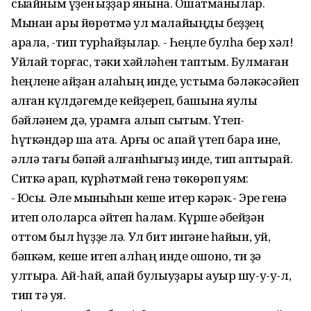
сыҡҡайным үҙен ҡыҙҙар янына. Оҡшатманылар.
Мынан ары йөрөтмә ул малайыңды беҙҙең
арала, -тип турһайҙылар. - Һеңле булһа бер хәл!
Уйлай торғас, тәки хәйләһен таптым. Булмаған
һеңлене ҡайҙан алаһың инде, ҡустыма бәләкәсәйеп
ҡалған күлдәгемде кейҙереп, башына яулыҡ
бәйләнем дә, урамға алып сыҡтым. Үтеп-
һүткәндәр шаҡ ҡата. Арғы ос апай үтеп бара ине,
әллә тағы бәпәй алғанһығыҙ инде, тип аптырай.
Ситкә ҡарап, күрһәтмәй генә төкөрөп ҡуям:
- Юҡсы. Әле мыныһын кеше итер кәрәк.- Эре генә
итеп ололарса әйтеп һалам. Күрше әбейҙән
оттом был һүҙҙе лә. Ул бит ингәне һайын, уй,
бәпкәм, кеше итеп алһаң инде ошоно, ти ҙә
ултыра. Ай-һай, апай булыуҙары ауыр шу-у-у-л,
тип тә ҡуя.