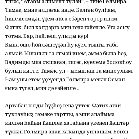
тигәс, “Атаһы алимент түләй”, – тине Гөлмира.
Тимәк, мине алдаған инде. Белгән булһам,
һинең исемдән үҙем аҡса ебәреп торор инем.
Фәтих, был хәлдәргә мин генә ғәйепле. Уға асыу
тотма. Бар, һөйләш, улыңды күр!
Бына ошо һөйләшеүҙән һуң күңел тынғы таба
алмай. Ышанып та етмәй инем, әммә бына һеҙ,
Вадимды миңә оҡшаған, тигәс, күңелемә болоҡһоу
булып китте. Тимәк, ул – ысынлап та минең улым.
Һәм уның етем үҫеүендә Гөлмира менән Осман
ғына түгел, мин дә ғәйепле...
Артабан юлды һүҙһеҙ генә үттек. Фәтих ағай
туҡтауһыҙ тәмәке тартты, ә мин апайыма
килгән һайын йәшлек хатаһына үкенеп йәштәр
түккән Гөлмира апай хаҡында уйланым. Бөгөн