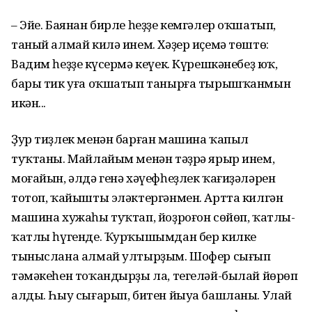
– Эйе. Баянан бирле һеҙҙе кемгәлер оҡшатып,
таный алмай килә инем. Хәҙер иҫемә төштө:
Вадим һеҙҙең күсермә кеүек. Күрешкәнебеҙ юҡ,
бары тик уға оҡшатып танырға тырышҡанмын
икән...
Ҙур тиҙлек менән барған машина ҡапыл
туҡтаны. Майлайым менән тәҙрә ярыр инем,
моғайын, әлдә генә хәүефһеҙлек ҡағиҙәләрен
тотоп, ҡайышты эләк­тергәнмен. Артта килгән
машина хужаһы туҡтап, йоҙроғон сөйөп, ҡатлы-
ҡатлы һүгенде. Ҡурҡышымдан бер килке
тыныслана алмай ултырҙым. Шофер сығып
тәмәкеһен тоҡандырҙы ла, тегеләй-былай йөрөп
алды. Һыу сығарып, битен йыуа башланы. Улай