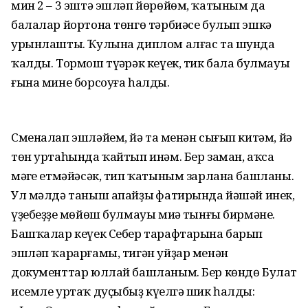
мин 2 – 3 эштә эшләп йөрөйөм, ҡатыным да
балалар йортона төнгө тәрбиәсе булып эшкә
урынлашты. Ҡулына диплом алғас та шунда
ҡалды. Тормош түңәрәк кеүек, тик бала булмауы
ғына мине борсоуға һалды.
Сменалап эшләйем, йә таң менән сығып китәм, йә
төн уртаһында ҡайтып инәм. Бер заман, аҡса
мәңге етмәйәсәк, тип ҡатыным зарлана башланы.
Ул мәлдә таныш апайҙың фатирында йәшәй инек,
үҙебеҙҙең мөйөш булмауы миңә тынғы бирмәне.
Башҡалар кеүек Себер тарафтарына барып
эшләп ҡарарғамы, тигән уйҙар менән
документтар юллай башланым. Бер көндө Булат
исемле уртаҡ дуҫыбыҙ күңелгә шик һалды: