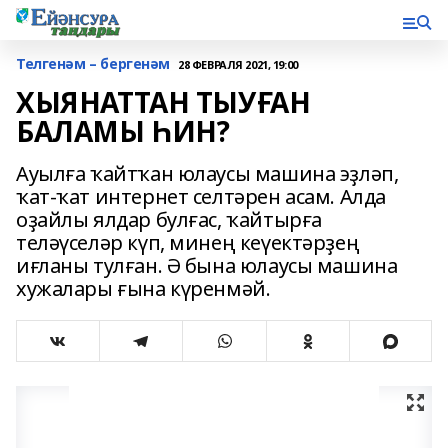
Телгенәм – бергенәм
28 ФЕВРАЛЯ 2021, 19:00
ХЫЯНАТТАН ТЫУҒАН
БАЛАМЫ ҺИН?
Ауылға ҡайтҡан юлаусы машина эҙләп,
ҡат-ҡат интернет селтәрен асам. Алда
оҙайлы ялдар булғас, ҡайтырға
теләүселәр күп, минең кеүектәрҙең
иғланы тулған. Ә бына юлаусы машина
хужалары ғына күренмәй.