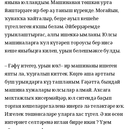
янына юлландым. Машинанан төшкән урта
йәштәрҙәге ир бер аҙ таныш күренде. Моғайын,
ҡунаҡҡа ҡайталыр, беҙҙең ауыл кешеһе
түгеллеген яҡшы беләм. Әйберҙәремде
урынлаштырғас, алғы ишеккә ымланы. Юлсы
машиналарға ҡул күтәреп тороу­сы бер нисә
кеше яныбыҙға килеп, урын белешмәксе булды.
– Ғәфү итегеҙ, урын юҡ!– ир машинаның ишеген
япты ла, ҡуҙғалып киттек. Көҙгө аша арттағы
буш урындарға күҙ ташланым. Ғәҙәттә, бындай
машина хужалары юлсылар алмай. Аҡсаға
мохтажлыҡ кисермәйҙәр, юл ситендә баҫып
торған кешеләрҙең хәленә инергә лә теләктәре юҡ.
Изгелек төшөнсәләре уларға хас түгел. Ә ни өсөн
интернет селтәренә иғлан бирҙе икән ? Үҙем