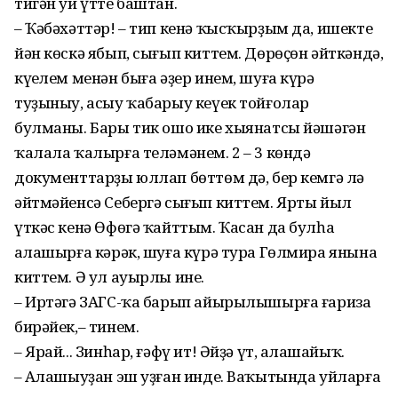
тигән уй үтте баштан.
– Ҡәбәхәттәр! – тип кенә ҡысҡырҙым да, ишекте
йән көскә ябып, сығып киттем. Дөрөҫөн әйткәндә,
күңелем менән быға әҙер инем, шуға күрә
туҙыныу, асыу ҡабарыу кеүек тойғолар
булманы. Бары тик ошо ике хыянатсы йәшәгән
ҡалала ҡалырға теләмәнем. 2 – 3 көндә
документтарҙы юллап бөттөм дә, бер кемгә лә
әйтмәйенсә Себергә сығып киттем. Ярты йыл
үткәс кенә Өфөгә ҡайттым. Ҡасан да булһа
аңлашырға кәрәк, шуға күрә тура Гөлмира янына
киттем. Ә ул ауырлы ине.
– Иртәгә ЗАГС-ҡа барып айырылышырға ғариза
бирәйек,– тинем.
– Ярай... Зинһар, ғәфү ит! Әйҙә үт, аңлашайыҡ.
– Аңлашыуҙан эш уҙған инде. Ваҡытында уйларға