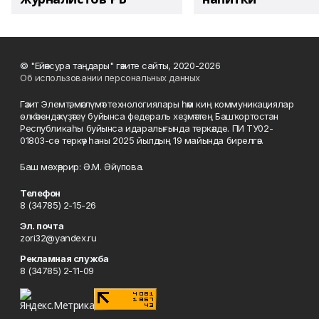
© "Ейәнсура таңдары" гәзите сайты, 2020-2026
Об использовании персональных данных
Гәзит Элемтә, мәғлүмәт технологиялары һәм киң коммуникациялар
өлкәһендә күҙәтеү буйынса федераль хеҙмәттең Башҡортостан
Республикаһы буйынса идаралығында теркәлде. ПИ ТУ02-
01803-сө теркәү һаны 2025 йылдың 19 майында бирелгән.
Баш мөхәррир: Ә.М. Әйүпова.
Телефон
8 (34785) 2-15-26
Эл. почта
zori32@yandex.ru
Рекламная служба
8 (34785) 2-11-09