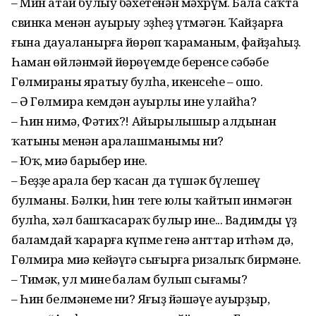
– Мин атай булыу бәхетенән мәхрүм. Бала саҡта
свинка менән ауырыу эҙһеҙ үтмәгән. Ҡайҙарға
ғына дауаланырға йөрөп ҡараманым, файҙаһыҙ.
Һаман өйләнмәй йөрөүемдең беренсе сәбәбе
Гөлмираны яратыу булһа, икенсеһе – ошо.
– Ә Гөлмира кемдән ауырлы ине улайһа?
– Һин нимә, Фәтих?! Айырылышыр алдынан
ҡатының менән аралашманыңмы ни?
– Юҡ, миңә барыбер ине.
– Беҙҙең арала бер ҡасан да түшәк бүлешеү
булманы. Бәлки, һин теге юлы ҡайтып инмәгән
булһаң, хәл башҡасараҡ булыр ине... Вадимды үҙ
баламдай ҡарарға күпме генә анттар итһәм дә,
Гөлмира миңә кейәүгә сығырға ризалыҡ бирмәне.
– Тимәк, ул минең балам булып сығамы?
– Һин белмәнеңме ни? Яңғыҙ йәшәүе ауырҙыр,