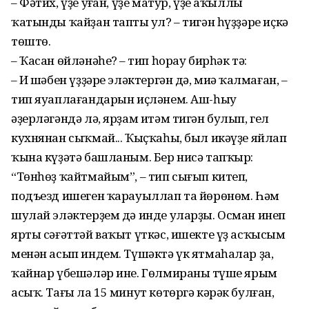
– Фәтих, үҙе уңған, үҙе матур, үҙе аҡыллы
ҡатынды ҡайҙан таптың ул? – тигән һүҙҙәре иҫкә
төштө.
– Ҡасан өйләнәһең? – тип һорау бирһәк тә:
– Иң шәбен үҙҙәре эләктергән дә, миңә ҡалмаған, –
тип яуаплағандарын иҫләнем. Аш-һыу
әҙерләгәндә лә, ярҙам итәм тигән булып, гел
кухнянан сыҡмай... Ҡыҫҡаһы, был икәүҙе яйлап
ҡына күҙәтә башланым. Бер нисә тапҡыр:
“Төнһөҙ ҡайтмайым”, – тип сығып китеп,
подъезд ишеген ҡарауыллап та йөрөнөм. Һәм
шулай эләктерҙем дә инде уларҙы. Осман инеп
ярты сәғәттәй ваҡыт үткәс, ишекте үҙ асҡысым
менән асып индем. Түшәктә үк ятмаһалар ҙа,
ҡайнар үбешәләр ине. Гөлмираның түше ярым
асыҡ. Тағы ла 15 минут көтөргә кәрәк булған,