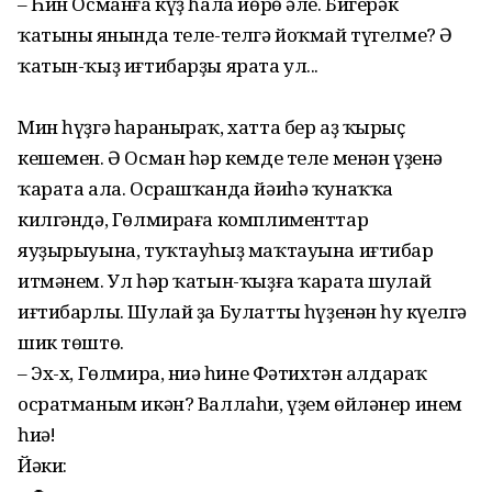
– Һин Османға күҙ һала йөрө әле. Бигерәк
ҡатының янында теле-телгә йоҡмай түгелме? Ә
ҡатын-ҡыҙ иғтибарҙы ярата ул...
Мин һүҙгә һараныраҡ, хатта бер аҙ ҡырыҫ
кешемен. Ә Осман һәр кемде теле менән үҙенә
ҡарата ала. Осрашҡанда йәиһә ҡунаҡҡа
килгәндә, Гөлмираға комплименттар
яуҙырыуына, туҡтауһыҙ маҡтауына иғтибар
итмәнем. Ул һәр ҡатын-ҡыҙға ҡарата шулай
иғтибарлы. Шулай ҙа Булаттың һүҙенән һуң күңелгә
шик төштө.
– Эх-х, Гөлмира, ниңә һине Фәтихтән алдараҡ
осратманым икән? Валлаһи, үҙем өйләнер инем
һиңә!
Йәки: