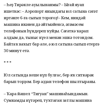
– Һеҙ Тирәкле ауылынанмы? – Ыңғай яуап
ишеткәс: – Аэропорт янындағы юл сатына сәғәт
иртәнге 6-ға сығып тороғоҙ!– Кем, ниндәй
машина икәнен дә әйтмәйенсә, әңгәмәсем
телефонын һүндереп ҡуйҙы. Сәғәткә ҡарап
алдым да, тыныс күңел менән эшкә тотондом.
Байтаҡ ваҡыт бар әле, ә юл сатына сығып етергә
30 минут етә.
* * *
Юл сатында кеше күп булғас, бер яҡ ситкәрәк
барып торҙом. Бер аҙҙан телефон шылтыраны.
– Ҡара йәшел “Тигуан” машинаһындамын.
Сумкамды күтәреп, туҡтаған затлы машина