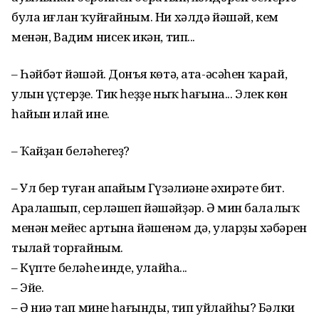
була иғлан ҡуйғайным. Ни хәлдә йәшәй, кем
менән, Вадим нисек икән, тип...
– Һәйбәт йәшәй. Донъя көтә, ата-әсәһен ҡарай,
улын үҫтерҙе. Тик һеҙҙе ныҡ һағына... Элек көн
һайын илай ине.
– Ҡайҙан беләһегеҙ?
– Ул бер туған апайым Гүзәлиәнең әхирәте бит.
Аралашып, серләшеп йәшәйҙәр. Ә мин балалыҡ
менән мейес артына йәшенәм дә, уларҙың хәбәрен
тыңлай торғайным.
– Күпте беләһең инде, улайһа...
– Эйе.
– Ә ниңә тап мине һағынды, тип уйлайһың? Бәлки