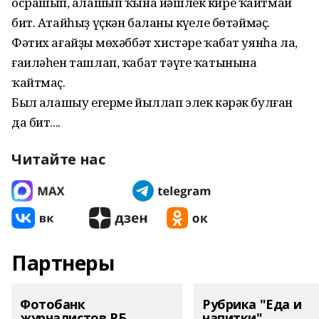
осрашып, аңлашып ҡына йәшлек кире ҡайтмай
бит. Атайһыҙ үҫкән баланың күңеле бөтәймәҫ.
Фәтих ағайҙың мөхәббәт хистәре ҡабат уянһа ла,
ғаиләһен ташлап, ҡабат тәүге ҡатынына
ҡайтмаҫ.
Был аңлашыу егерме йыллап элек кәрәк булған
да бит....
Читайте нас
Партнеры
Фотобанк
Рубрика "Еда и
журналистов РБ
напитки"