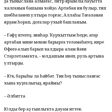
ҙа тыныслана алмағас, литр ярымлы һауытта
ҡалғанын башына ҡойҙо. Артабан ни булыр, тип
шөбһәләнеп ултыра торғас, Аллаһы Тәғәләнән
ярҙам һорап, доғалар уҡый башланым.
– Ғәфү итегеҙ, зинһар. Ҡурҡыттым һеҙҙе, әгәр
артабан минең менән барырға теләмәһәгеҙ, кире
Өфөгә алып барып ҡалдыра алам йәки
Стәрлетамаҡта, – юлдашым инеп, руль артына
ултырҙы.
– Юҡ, барыһы ла һәйбәт. Тик һеҙ тынысланғас
ҡына ҡуҙғалығыҙ, яраймы?
– Әлбиттә.
Юлды бер аҙ тынлыҡта дауам иттек.