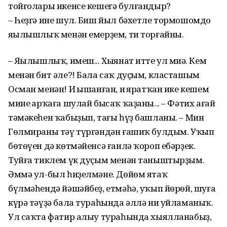
тойғолары икенсе кешегә булғандыр?
– Һеҙгә ине шул. Биш йыл бәхетле тормошомдо
яңылышлыҡ менән емерҙем, ти торғайны.
– Яңылышлыҡ, имеш... Хыянат итте ул миңә. Кем
менән бит әле?! Бала саҡ дуҫым, класташым
Осман менән! Иң ышанған, иң яратҡан ике кешем
минең арҡаға шулай бысаҡ ҡаҙаны... – Фәтих ағай
тәмәкеһен ҡабыҙып, тағы һүҙ башланы. – Мин
Гөлмираны тәү түргәндән ғашиҡ булдым. Уҡып
бөтөүен дә көтмәйенсә ғаилә ҡороп ебәрҙек.
Туйға тиклем үк дуҫым менән таныштырҙым.
Әммә ул-был һиҙелмәне. Дөйөм ятаҡ
бүлмәһендә йәшәйбеҙ, етмәһә, уҡып йөрөй, шуға
күрә тәүҙә бала тураһында әллә ни уйламаныҡ.
Ул саҡта фатир алыу тураһында хыялланабыҙ,