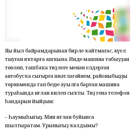
Яңы йыл байрамдарынан бирле ҡайтмағас, күңел
тыуған яҡтарға ашҡына. Инде машина табыуҙан
төңөлөп, ташбаҡа тиҙлеге менән елдергән
автобусҡа сығырға ниәтләгәйнем, районыбыҙҙың
төркөмөндә тап беҙҙең ауылға барған машина
тураһында иғлан килеп сыҡты. Тиҙ генә телефон
һандарын йыйҙым:
– Һаумыһығыҙ. Мин иғлан буйынса
шылтыратам. Урынығыҙ ҡалдымы?