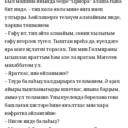
Был машина янында беҙҙең “Приора” алаша ғына
бит инде, – тип көлә-көлә минең янға инеп
ултырҙы. Һөйләшергә теләүен аңлағайным инде,
ҡаршы төшмәнем.
– Ғәфү ит, тип әйтә алмайым, сөнки ҡылығым
ғәфү итерлек түгел. Тыштан иреһәң дә, күңелдәге
яра мәңге иҫләтеп торасаҡ. Тик мин Гөлмираны
ысынлап яраттым һәм әле лә яратам. Мәңгелек
мөхәббәтем ул.
– Яратҡас, ниңә өйләнмәнең?
– Тәүҙә балаһыҙ ҡалдырырға теләмәнем. Ә аҙаҡ
айырылышҡанығыҙҙы ишеткәс, янына барҙым,
әммә ул теләмәне. Уның күңелендә бөрөләнә генә
башлаған хистәре һине юғалтҡас миңә ҡара
нәфрәткә әйләнгәйне.
– Нисек инде балаһыҙ?