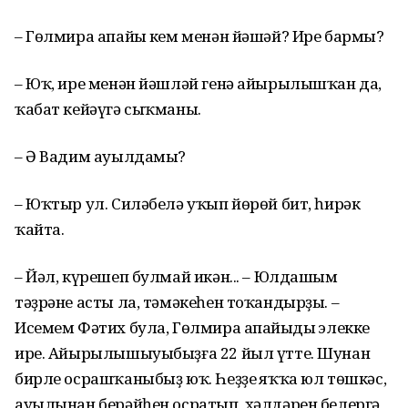
– Гөлмира апайың кем менән йәшәй? Ире бармы?
– Юҡ, ире менән йәшләй генә айырылышҡан да,
ҡабат кейәүгә сыҡманы.
– Ә Вадим ауылдамы?
– Юҡтыр ул. Силәбелә уҡып йөрөй бит, һирәк
ҡайта.
– Йәл, күрешеп булмай икән... – Юлдашым
тәҙрәне асты ла, тәмәкеһен тоҡандырҙы. –
Исемем Фәтих була, Гөлмира апайыңдың элекке
ире. Айырылышыуыбыҙға 22 йыл үтте. Шунан
бирле осрашҡаныбыҙ юҡ. Һеҙҙең яҡҡа юл төшкәс,
ауылынан берәйһен осратып, хәлдәрен белергә