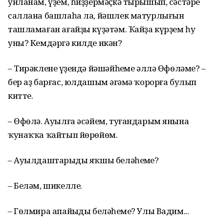
уйланам, үҙем, һиҙҙермәҫкә тырышып, сәстәре
саллана башлаһа ла, йәшлек матурлығын
ташламаған ағайҙы күҙәтәм. Ҡайҙа күрҙем һуң
уны? Кемдәргә килде икән?
– Тирәкленең үҙендә йәшәйһеңме әллә Өфөләме? –
бер аҙ барғас, юлдашым әңгәмә ҡорорға булып
китте.
– Өфөлә. Ауылға әсәйем, туғандарым янына
ҡунаҡҡа ҡайтып йөрөйөм.
– Ауылдаштарыңды яҡшы беләһеңме?
– Беләм, шикелле.
– Гөлмира апайыңды беләһеңме? Улы Вадим...