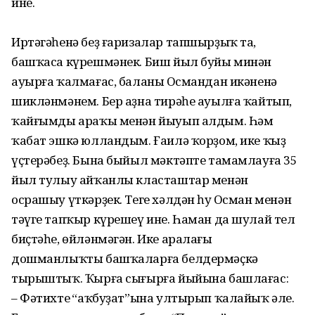
ине.
Иртәгәһенә беҙ ғаризалар тапшырҙыҡ та,
башҡаса күрешмәнек. Биш йыл буйы минән
ауырға ҡалмағас, баланың Османдан икәненә
шикләнмәнем. Бер аҙна тирәһе ауылға ҡайтып,
ҡайғымды араҡы менән йыуып алдым. Һәм
ҡабат эшкә юлландым. Ғаилә ҡорҙом, ике ҡыҙ
үҫтерәбеҙ. Бына быйыл мәктәпте тамамлауға 35
йыл тулыу айҡанлы класташтар менән
осрашыу үткәрҙек. Теге хәлдән һуң Осман менән
тәүге тапҡыр күрешеү ине. Һаман да шулай тел
биҫтәһе, өйләнмәгән. Ике аралағы
дошманлыҡты башҡаларға белдермәҫкә
тырыштыҡ. Ҡырға сығырға йыйына башлағас:
– Фәтихтең “аҡбуҙат”ына ултырып ҡалайыҡ әле.