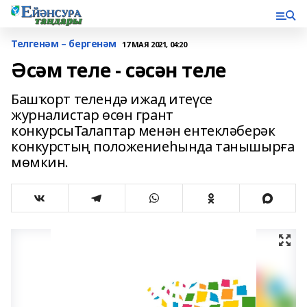
Телгенәм – бергенәм
17 МАЯ 2021, 04:20
Әсәм теле - сәсән теле
Башҡорт телендә ижад итеүсе
журналистар өсөн грант
конкурсыТалаптар менән ентекләберәк
конкурстың положениеһында танышырға
мөмкин.