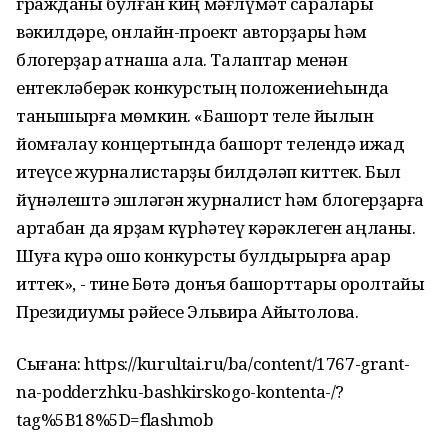
гражданы булған киң мәғлүмәт саралары
вәкилдәре, онлайн-проект авторҙары һәм
блогерҙар ҡатнаша ала. Талаптар менән
ентекләберәк конкурстың положениеһында
танышырға мөмкин. «Башҡорт теле йылын
йомғаҡлау концертында башҡорт телендә ижад
итеүсе журналистарҙы билдәләп киттек. Был
йүнәлештә эшләгән журналист һәм блогерҙарға
артабан да ярҙам күрһәтеү кәрәклеген аңланыҡ.
Шуға күрә ошо конкурсты булдырырға ҡарар
иттек», - тине Бөтә донъя башҡорттары ҡоролтайы
Президиумы рәйесе Эльвира Айытҡолова.
Сығанаҡ: https://kurultai.ru/ba/content/1767-grant-
na-podderzhku-bashkirskogo-kontenta-/?
tag%5B18%5D=flashmob