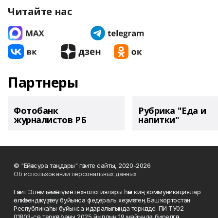
Читайте нас
Партнеры
Фотобанк
Рубрика "Еда и
журналистов РБ
напитки"
© "Ейәнсура таңдары" гәзите сайты, 2020-2026
Об использовании персональных данных
Гәзит Элемтә, мәғлүмәт технологиялары һәм киң коммуникациялар
өлкәһендә күҙәтеү буйынса федераль хеҙмәттең Башҡортостан
Республикаһы буйынса идаралығында теркәлде. ПИ ТУ02-
01803-сө теркәү һаны 2025 йылдың 19 майында бирелгән.