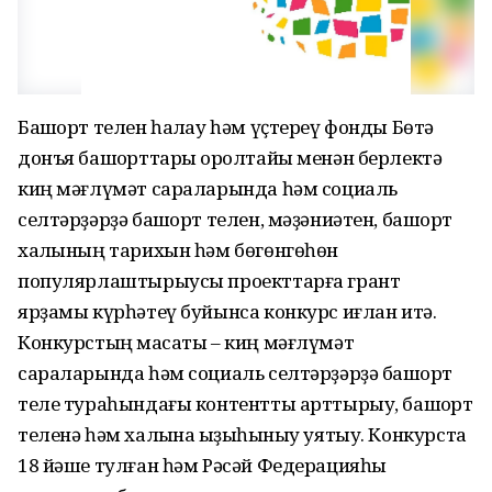
Башҡорт телен һаҡлау һәм үҫтереү фонды Бөтә
донъя башҡорттары ҡоролтайы менән берлектә
киң мәғлүмәт сараларында һәм социаль
селтәрҙәрҙә башҡорт телен, мәҙәниәтен, башҡорт
халҡының тарихын һәм бөгөнгөһөн
популярлаштырыусы проекттарға грант
ярҙамы күрһәтеү буйынса конкурс иғлан итә.
Конкурстың маҡсаты – киң мәғлүмәт
сараларында һәм социаль селтәрҙәрҙә башҡорт
теле тураһындағы контентты арттырыу, башҡорт
теленә һәм халҡына ҡыҙыҡһыныу уятыу. Конкурста
18 йәше тулған һәм Рәсәй Федерацияһы