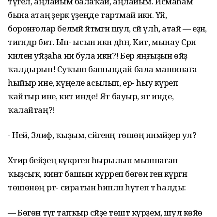
түгел, аңлайым балаҡай, аңлайым. Исмаһам
бына атаң әҙерәк үҙеңде тартмай икән. Үәәәәй,
боронғолар белмәй әйтмәгән шул, әсәй үлһә, атай — еҙнә,
тигәндәр бит. Ып- ысын икән дәһәң. Кит, мынау Сәриә
килен уйҙаһа ни була икән?! Бер яңғыҙын өйҙә
ҡалдырып! Суҡыш башындай бала машинаға
һыйыр ине, күңеле асылып, ер- һыу күреп
ҡайтыр ине, кит инде! Ят бауыр, ят инде,
ҡалайтаң?!
- Ней, Зәлифә, ҡыҙым, әсәйгенәң төшөңә инмәйҙер ул?
Хәтирә әбейҙең күкрәгенә һырылып мышнаған
ҡыҙсыҡ, кинәт башын күрәреп бөгөн генә күргән
төшөнөң рәт- сиратын һипләп һүтеп тә һалды:
— Бөгөн тәүгә тапҡыр әсәйҙе төштә күрҙем, шул көйө