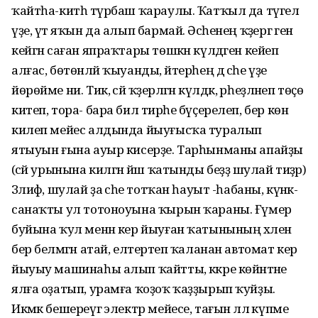
ҡайтһа-китһә түрбаш ҡараулы. Ҡатҡыл да түгел
үҙе, үтә яҡын да алып бармай. Әсәһенең ҡәҙергә генә
кейгән саған япраҡтары төшкән күлдәген кейеп
алғас, бөтөнләй ҡыуанды, әйтерһең дә әсәһе үҙе
йөрөйме ни. Тик, әсәй ҡәҙерләгән күлдәк, әрһеҙләнеп төҫө
китеп, тора- бара бил тирәһе бүҫерелеп, бер көн
килеп мейес алдында йыуғысҡа туралып
ятыуын ғына ауыр кисерҙе. Тарһынманы апайҙы
(әсәй урынына килгән йәш ҡатынды беҙҙә шулай тиҙәр)
Зәлифә, шулай ҙа әсәһе тотҡан һауыт -һабаны, күнәк-
санаҡты ул тотоноуына ҡырын ҡараны. Ғүмер
буйына ҡул менән кер йыуған ҡатынының хәлен
бер белмәгән атай, елтерәтеп ҡаланан автомат кер
йыуыу машинаһы алып ҡайтты, кәкре көйәнтәне
ялға оҙатып, урамға ҡоҙоҡ ҡаҙҙырып ҡуйҙы.
Икмәк бешереүгә электр мейесе, тағын әллә күпме