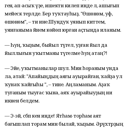
генә, ап-асыҡ үҙе, ишектән килеп инде лә, ашығып
мейескә терәлде. Бер туҡтауһыҙ, "Өшөнөм, уф,
өшөнөм", – ти ине.Шундуҡ уянып киттем,
уянғаныма йәнем көйөп юрған аҫтында иланым.
— Һуң, ҡыҙым, быйыл түгел, уҙған йыл да
йыллығын уҡытманы түгелме һуң атаң?!
— Эйе, уҡытманылар шул. Мин һораным унда
ла, атай: "Апайыңдың аяғы ауырайған, ҡайҙа ул
ҡунаҡ ҡайғыһы ", – тине. Аңламаным. Аҙаҡ
туғаным тыуғас ҡына, аяҡ ауырайыуҙың ни
икәнен белдем.
— Э-эй, сәбәп кенә инде! Ятһам-торһам аят
бағышлап торам мин былай, ҡыҙым. Әрүәхтәрҙың