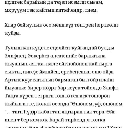
иҫләгәген барыһын да теҙеп исемләп сығам,
мәхрүүүм генә ҡайтып китмәһендәр, тием.
Хәтирә әбей яулыҡ осо менән күҙ төптәрен һөрткөләп
ҡуйҙы.
Тулышҡан күңеле еңеләйеп ҡуйғандай булды
Зәлифәнең. Эскерһеҙ алсаҡ инәйе барлығына
ҡыуанып, аятҡа, тәмле сәйгә һөйөнөп ҡайтырға
сыҡты, нигеҙе йәмшәйеп, ергә һеңешкән ошо өйҙән.
Артыҡ күҙгә сағылып бармаған был өйҙә илаһи
йыуаныс бирер ҡөҙрәт бар кеүек тойолдо Зәлифәгә.
Таңға күреп тетрәнгән төштө генә иҫкә төшөрөп
ҡыйын итте, ҡолаҡ осонда "Өшөнөм, уф, өшөнөм
", – тигән һүҙҙәр ҡабаттан яңғырап тик тора. Өйгә
инеп тә бер кем юҡ, һарай тирәһендә лә толҡа
тапманы. Әллә әсәһе ҡәберенә барып урарғамы? Хәтирә