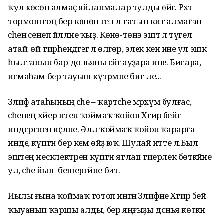
ҡул көсөн алмаҫ яйланмалар тулды өйгә. Рәхәт
тормоштоң бер көнөн генә лә татып китә алмаған
әсәһен әсенеп йәлләне ҡыҙ. Көнө-төнө эштә лә түгел
атай, өй тирәһендәгегә лә өлгөрә, элек кенә ине ул эшкә
һылтанып бар доньяны әсәйгә ауҙара ине. Бисара,
исмаһам бер тауыш күтәрмәне бит әле...
Зәлифә атаһының әсәһе – ҡартәсәһе мәрхүм булғас,
әсәһенең хәйер итеп ҡоймаҡ ҡойоп Хәтирә әбейгә
индергәнен иҫләне. Әллә ҡоймаҡ ҡойоп ҡарарға
инде, күптән бер кем өйҙә юҡ. Шулай итте лә.Был
эштең нескәлектәрен күптән ятлап тиерлек бөткәйне
ул, әсәһе йыш бешергәйне бит.
Йылы ғына ҡоймаҡ тотоп ингән Зәлифәне Хәтирә әбей
ҡыуанып ҡаршы алды, бер яңғыҙы донья көткән