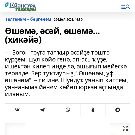
Телгенәм – бергенәм
29 МАЯ 2021, 16:50
Өшөмә, әсәй, өшөмә...
(хикәйә)
— Бөгөн тәүгә тапҡыр әсәйҙе төштә
күрҙем, шул көйө генә, ап-асыҡ үҙе,
ишектән килеп инде лә, ашығып мейескә
терәлде. Бер туҡтауһыҙ, "Өшөнөм, уф,
өшөнөм", – ти ине. Шундуҡ уянып киттем,
уянғаныма йәнем көйөп юрған аҫтында
иланым.