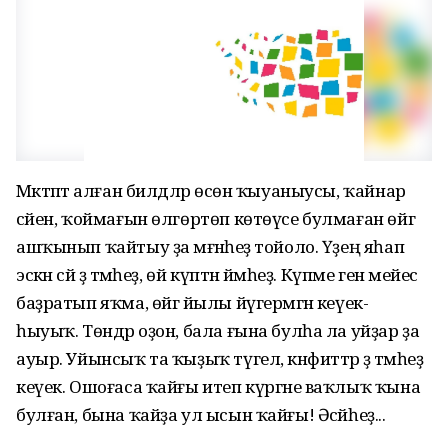
Мәктәптә алған билдәләр өсөн ҡыуаныусы, ҡайнар
сәйен, ҡоймағын өлгөртөп көтөүсе булмаған өйгә
ашҡынып ҡайтыу ҙа мәғәнәһеҙ тойоло. Үҙең яһап
эскән сәй ҙә тәмһеҙ, өй күптән йәмһеҙ. Күпме генә мейес
баҙратып яҡма, өйгә йылы йүгермәгән кеүек-
һыуыҡ. Төндәр оҙон, бала ғына булһа ла уйҙар ҙа
ауыр. Уйынсыҡ та ҡыҙыҡ түгел, кәнфиттәр ҙә тәмһеҙ
кеүек. Ошоғаса ҡайғы итеп күргәне ваҡлыҡ ҡына
булған, бына ҡайҙа ул ысын ҡайғы! Әсәйһеҙ...