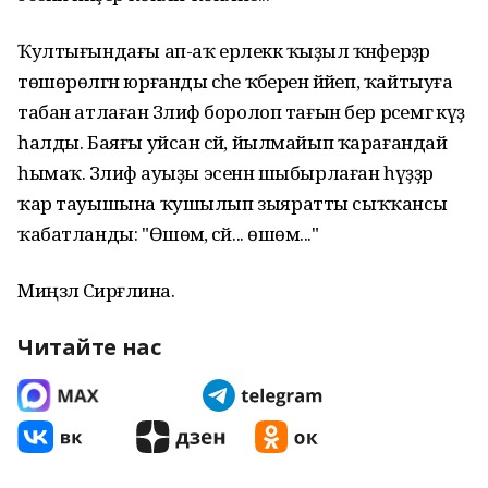
Ҡултығындағы ап-аҡ ерлеккә ҡыҙыл ҡәнәферҙәр
төшөрөлгән юрғанды әсәһе ҡәберенә йәйеп, ҡайтыуға
табан атлаған Зәлифә боролоп тағын бер рәсемгә күҙ
һалды. Баяғы уйсан әсәй, йылмайып ҡарағандай
һымаҡ. Зәлифә ауыҙы эсенән шыбырлаған һүҙҙәр
ҡар тауышына ҡушылып зыяратты сыҡҡансы
ҡабатланды: "Өшөмә, әсәй... өшөмә..."
Миңзәлә Сирғәлина.
Читайте нас