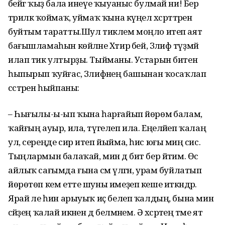
әбейгә ҡыҙ бала инеүе ҡыуаныс булмай ни! Бер
тәрилкә ҡоймаҡ, уймаҡ ҡына күңел хәсрәттәрен
буйтым таратты.Шул тиклем моңло итеп аят
бағышламаһын көйләне Хәтирә әбей, Зәлифә түҙмәй
илап тик ултырҙы. Тыйманы. Устарын битенә
һыпырып ҡуйғас, Зәлифәнең башынан ҡосаҡлап
сәстәрен һыйпаны:
– Һығылы-ы-ып ҡына һарғайып йөрөмә балам,
ҡайғың ауыр, ила, түгелеп ила. Еңеләйеп ҡалаң
ул, сереңде сир итеп йыйма, һис юғы миңә сис.
Тыңлармын балаҡай, мин дә бит бер йәтим. Өс
айлыҡ сағымда ғына әсәм үлгән, урам буйлатып
йөрөтөп кем етте шуны имеҙеп кеше иткәндәр.
Ярай әле һин арыуыҡ иҫ белеп ҡалдың, бына мин
әсәйҙең ҡалай икәнен дә белмәнем. Ә хәсрәтең тәме ят