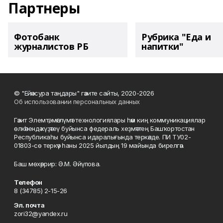
Партнеры
Фотобанк
Рубрика "Еда и
журналистов РБ
напитки"
© "Ейәнсура таңдары" гәзите сайты, 2020-2026
Об использовании персональных данных
Гәзит Элемтә, мәғлүмәт технологиялары һәм киң коммуникациялар
өлкәһендә күҙәтеү буйынса федераль хеҙмәттең Башҡортостан
Республикаһы буйынса идаралығында теркәлде. ПИ ТУ02-
01803-сө теркәү һаны 2025 йылдың 19 майында бирелгән.
Баш мөхәррир: Ә.М. Әйүпова.
Телефон
8 (34785) 2-15-26
Эл. почта
zori32@yandex.ru