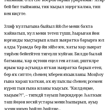
әбей бит тыйманы, тик ҡыҙыл эңергә ҡалма, тип
кенә киҫәтте.
Зәлифә ҡултығына быйыл йәй әсәһе менән баҡта
ҡайнатып, ҡул менән тетеп түшәп, һырыған йөн
юрғанды ҡыҫтырып алып зыяратҡа барырға юл
алды. Урамда бер йән эйәһе юҡ, ҡаты ҡар зыярат
тирәһен бейегәйтеп тигеҙләп ҡуйған. Билдән былай
батманы, ҡар өҫтөнән еңел генә атлап, рәшәткәләре
ярым ҡар аҫтында ятҡан зыяратҡа барып етеп,
бер яҡ ситтәге, әсәһенең ҡәберенә яҡынланы. Моңһоу
ғына ҡарап ҡатҡан, аҡ яулыҡлы әсәһенең рәсемен
күреп тын ғына иланы ҡыҙсыҡ. "Килдеңме,
ҡыҙым?!", – тигәндәй тауыш һиҫкәндерҙе. Һалҡын
таш йөҙөн кескәй устары менән һыпырып, ауыҙ
эсенән ниҙер һөйләп-һөйләне...