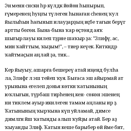
Энә менән сәнскән һәр күлдәк йөйөн һыпырып,
ғүмеренең һуңғы тәүлеген һынаған әсәһенең ҡул
йылыһын һағынып илауҙарҙың иҫәбе тағын берәүгә
артты бөгөн. Бына-бына ҡар өҫтөндә аяҡ
шығырлауы килеп тәҙрәне шаҡыр ҙа: "Зәлифәәәү, ас,
мин ҡайттым, ҡыҙым!", – тиер кеүек. Киткәндәр
ҡайтмаҫын аңлай ҙа, тик...
Кер йыуыу, ашарға бешереү атай иңендә булһа
ла, Зәлифәгә лә эш тейеп ҡуя. Бығаса эш айырмай ат
урынына егелеп донья көткән ҡатынының
юҡлығын, түрбаш тирәһенең әкен- сөкөн эшенең
ни тиклем ауыр икәнлеген тамам аңланы ир ҙә.
Ҡатынының ҡырҡына күп уйламай, димсе
димләгән йәш ҡатынды алып ҡуйҙы атай. Бер аҙ
ҡыуанды Зәлифә. Ҡатын кеше барыбер өй йәме бит,