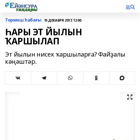
Тормош һабағы
15 ДЕКАБРЯ 2017, 12:00
ҺАРЫ ЭТ ЙЫЛЫН
ҠАРШЫЛАП
Эт йылын нисек ҡаршыларға? Файҙалы
кәңәштәр.