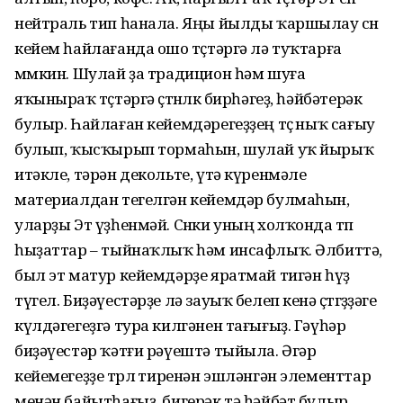
нейтраль тип һанала. Яңы йылды ҡаршылау өсөн
кейем һайлағанда ошо төҫтәргә лә туҡтарға
мөмкин. Шулай ҙа традицион һәм шуға
яҡыныраҡ төҫтәргә өҫтөнлөк бирһәгеҙ, һәйбәтерәк
булыр. Һайлаған кейемдәрегеҙҙең төҫө ныҡ сағыу
булып, ҡысҡырып тормаһын, шулай уҡ йырыҡ
итәкле, тәрән декольте, үтә күренмәле
материалдан тегелгән кейемдәр булмаһын,
уларҙы Эт үҙһенмәй. Сөнки уның холҡонда төп
һыҙаттар – тыйнаҡлыҡ һәм инсафлыҡ. Әлбиттә,
был эт матур кейемдәрҙе яратмай тигән һүҙ
түгел. Биҙәүестәрҙе лә зауыҡ белеп кенә өҫтөгөҙҙәге
күлдәгегеҙгә тура килгәнен тағығыҙ. Гәүһәр
биҙәүестәр ҡәтғи рәүештә тыйыла. Әгәр
кейемегеҙҙе төрлө тиренән эшләнгән элементтар
менән байытһағыҙ, бигерәк тә һәйбәт булыр.