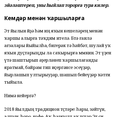
эйәләштереп, уны һыйлап торорға тура килер.
Кемдәр менән ҡаршыларға
Эт йылын өйҙә һәм иң яҡын кешеләрең менән
ҡаршы алырға тәҡдим ителә. Бөтә ғаилә
ағзалары йыйылһа, бигерәк тә һәйбәт, шулай уҡ
яҡын дуҫтарыңды ла саҡырырға мөмкин. Эт үҙен
үтә шаштырып әҙерләнеп ҡаршылағанды
яратмай, байрам тип иҫергәнсе эсеүҙәр,
йырлашып ултырыуҙар, шашып бейеүҙәр ҡәтғи
тыйыла.
Нимә кейергә?
2018 йылдың традицион төҫтәре: һары, зәйтүн,
алтын, һоро, кофе. Аҡ, һарғылт аҡ төҫтәр Эт өсөн