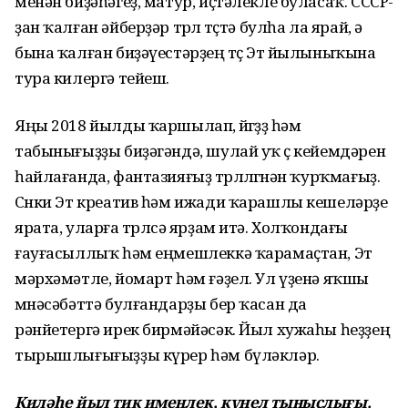
менән биҙәһәгеҙ, матур, иҫтәлекле буласаҡ. СССР-
ҙан ҡалған әйберҙәр төрлө төҫтә булһа ла ярай, ә
бына ҡалған биҙәүестәрҙең төҫө Эт йылыныҡына
тура килергә тейеш.
Яңы 2018 йылды ҡаршылап, өйөгөҙҙө һәм
табынығыҙҙы биҙәгәндә, шулай уҡ өҫ кейемдәрен
һайлағанда, фантазияғыҙ төрлөлөгөнән ҡурҡмағыҙ.
Сөнки Эт креатив һәм ижади ҡарашлы кешеләрҙе
ярата, уларға төрлөсә ярҙам итә. Холҡондағы
ғауғасыллыҡ һәм еңмешлеккә ҡарамаҫтан, Эт
мәрхәмәтле, йомарт һәм ғәҙел. Ул үҙенә яҡшы
мөнәсәбәттә булғандарҙы бер ҡасан да
рәнйетергә ирек бирмәйәсәк. Йыл хужаһы һеҙҙең
тырышлығығыҙҙы күрер һәм бүләкләр.
Киләһе йыл тик именлек, күңел тыныслығы,