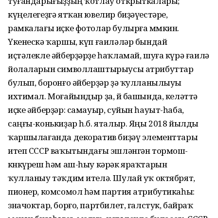
туғандарығыҙҙың ҡотлау открыткалары;
күңелегеҙгә ятҡан ювелир биҙәүестәре,
рамкалағы иҫке фотолар булырға мөмкин.
Үкенескә ҡаршы, күп ғаиләләр бындай
иҫтәлекле әйберҙәрҙе һаҡламай, шуға күрә ғаилә
йолаларын символлаштырыусы атрибуттар
булып, боронғо әйберҙәр ҙә ҡулланылыуы
ихтимал. Моғайындыр ҙа, өй башында, келәттә
иҫке әйберҙәр: самауыр, суйын һауыт-һаба,
саңғы-конькиҙар һ.б. яталыр. Яңы 2018 йылды
ҡаршылағанда декоратив биҙәү элементтары
итеп СССР ваҡытындағы эшләнгән тормош-
көнкүреш һәм аш-һыу кәрәк яраҡтарын
ҡулланыу тәҡдим ителә. Шулай уҡ октябрят,
пионер, комсомол һәм партия атрибутикаһы:
значоктар, борғо, партбилет, галстук, байраҡ