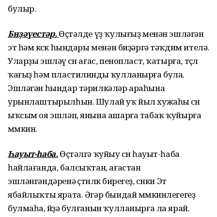
булыр.
Биҙәүестәр.
Өҫтәлде үҙ ҡулығыҙ менән эшләгән
эт һәм көсөк һындары менән биҙәргә тәҡдим ителә.
Уларҙы эшләү өсөн ағас, пенопласт, ҡатырға, төҫлө
ҡағыҙ һәм пластилинды ҡулланырға була.
Эшләгән һындар тәрилкәләр араһына
урынлаштырылһын. Шулай уҡ йыл хужаһы өсөн
ыҡсым оя эшләп, янына ашарға табаҡ ҡуйырға
мөмкин.
Һауыт-һаба.
Өҫтәлгә ҡуйыу өсөн һауыт-һаба
һайлағанда, балсыҡтан, ағастан
эшләнгәндәренә өҫтөнлөк бирегеҙ, сөнки Эт
ябайлыҡты ярата. Әгәр бындай мөмкинлегегеҙ
булмаһа, өйҙә булғанын ҡулланырға ла ярай.