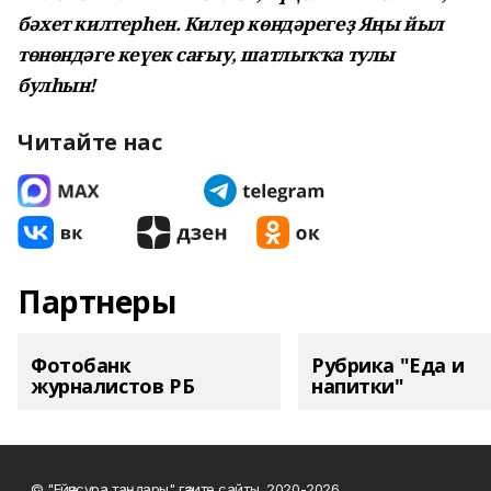
бәхет килтерһен. Килер көндәрегеҙ Яңы йыл
төнөндәге кеүек сағыу, шатлыҡҡа тулы
булһын!
Читайте нас
Партнеры
Фотобанк
Рубрика "Еда и
журналистов РБ
напитки"
© "Ейәнсура таңдары" гәзите сайты, 2020-2026