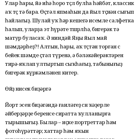
Улар һары, йә иһә һоро төҫлө булһа һәйбәт, классик
аҡ төҫ тә бара. Өҫтәл япмаһын да йыл төҫөнән сығып
һайлағыҙ. Шулай уҡ һәр кешегә исемле салфетка
һалып, уларҙа эт һүрәте төшөрөлһә, бигерәк тә
матур буласаҡ. Ә ниндәй Яңы йыл май
шәмдәрһеҙ?! Алтын, һары, аҡ төҫтән торған өс
бейек шәмде өҫтәл түренә, ә бәләкәйерәктәрен
тирә-яҡлап ултыртып сыҡһағыҙ, табынығыҙ
бигерәк күркәмләнеп китер.
Өйҙө нисек биҙәргә
Йорт эсен биҙәгәндә ғаиләгеҙ өсөн ҡәҙерле
әйберҙәрҙе беренсе сиратта ҡулланырға
тырышығыҙ. Былар – иҫке портреттар һәм
фотоһүрәттәр; хаттар һәм яҡын