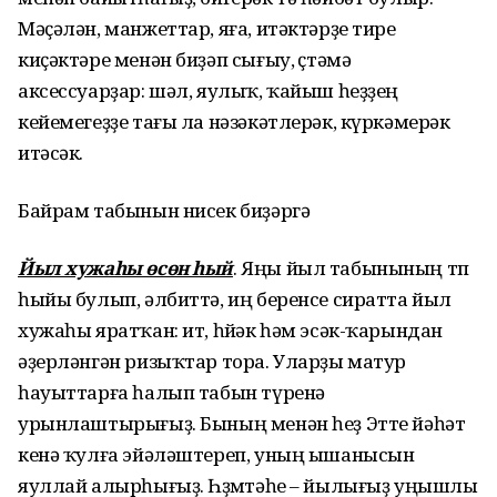
Мәҫәлән, манжеттар, яға, итәктәрҙе тире
киҫәктәре менән биҙәп сығыу, өҫтәмә
аксессуарҙар: шәл, яулыҡ, ҡайыш һеҙҙең
кейемегеҙҙе тағы ла нәзәкәтлерәк, күркәмерәк
итәсәк.
Байрам табынын нисек биҙәргә
Йыл хужаһы өсөн һый
. Яңы йыл табынының төп
һыйы булып, әлбиттә, иң беренсе сиратта йыл
хужаһы яратҡан: ит, һөйәк һәм эсәк-ҡарындан
әҙерләнгән ризыҡтар тора. Уларҙы матур
һауыттарға һалып табын түренә
урынлаштырығыҙ. Бының менән һеҙ Этте йәһәт
кенә ҡулға эйәләштереп, уның ышанысын
яуллай алырһығыҙ. Һөҙөмтәһе – йылығыҙ уңышлы