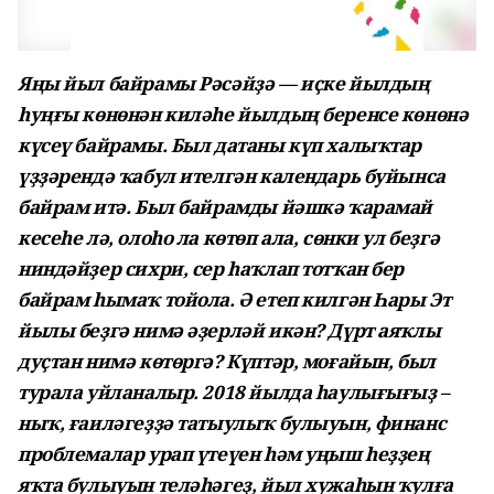
Яңы йыл байрамы Рәсәйҙә — иҫке йылдың
һуңғы көнөнән киләһе йылдың беренсе көнөнә
күсеү байрамы. Был датаны күп халыҡтар
үҙҙәрендә ҡабул ителгән календарь буйынса
байрам итә. Был байрамды йәшкә ҡарамай
кесеһе лә, олоһо ла көтөп ала, сөнки ул беҙгә
ниндәйҙер сихри, сер һаҡлап тотҡан бер
байрам һымаҡ тойола. Ә етеп килгән Һары Эт
йылы беҙгә нимә әҙерләй икән? Дүрт аяҡлы
дуҫтан нимә көтөргә? Күптәр, моғайын, был
турала уйланалыр. 2018 йылда һаулығығыҙ –
ныҡ, ғаиләгеҙҙә татыулыҡ булыуын, финанс
проблемалар урап үтеүен һәм уңыш һеҙҙең
яҡта булыуын теләһәгеҙ, йыл хужаһын ҡулға