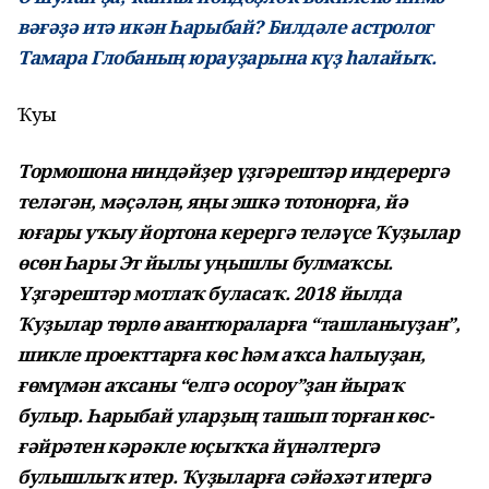
вәғәҙә итә икән Һарыбай? Билдәле астролог
Тамара Глобаның юрауҙарына күҙ һалайыҡ.
Ҡуҙы
Тормошона ниндәйҙер үҙгәрештәр индерергә
теләгән, мәҫәлән, яңы эшкә тотонорға, йә
юғары уҡыу йортона керергә теләүсе Ҡуҙылар
өсөн Һары Эт йылы уңышлы булмаҡсы.
Үҙгәрештәр мотлаҡ буласаҡ. 2018 йылда
Ҡуҙылар төрлө авантюраларға “ташланыуҙан”,
шикле проекттарға көс һәм аҡса һалыуҙан,
ғөмүмән аҡсаны “елгә осороу”ҙан йыраҡ
булыр. Һарыбай уларҙың ташып торған көс-
ғәйрәтен кәрәкле юҫыҡҡа йүнәлтергә
булышлыҡ итер. Ҡуҙыларға сәйәхәт итергә