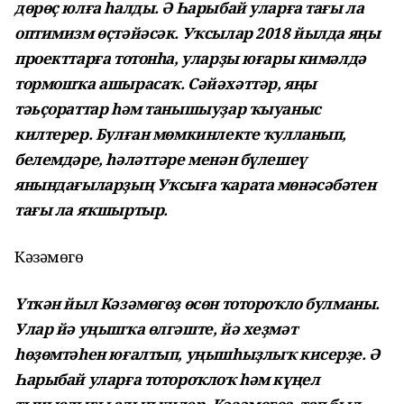
дөрөҫ юлға һалды. Ә Һарыбай уларға тағы ла
оптимизм өҫтәйәсәк. Уҡсылар 2018 йылда яңы
проекттарға тотонһа, уларҙы юғары кимәлдә
тормошҡа ашырасаҡ. Сәйәхәттәр, яңы
тәьҫораттар һәм танышыуҙар ҡыуаныс
килтерер. Булған мөмкинлекте ҡулланып,
белемдәре, һәләттәре менән бүлешеү
янындағыларҙың Уҡсыға ҡарата мөнәсәбәтен
тағы ла яҡшыртыр.
Кәзәмөгөҙ
Үткән йыл Кәзәмөгөҙ өсөн тотороҡло булманы.
Улар йә уңышҡа өлгәште, йә хеҙмәт
һөҙөмтәһен юғалтып, уңышһыҙлыҡ кисерҙе. Ә
Һарыбай уларға тотороҡлоҡ һәм күңел