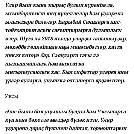
Улар йыш ҡына ҡырыҫ булып күренһә лә,
ысынбарлыҡта киң күңеллеләр һәм үҙҙәренә
ылыҡтыра беләләр. Һарыбай Саяндарға хис-
тойғоларын асыҡ сағылдырырға булышлыҡ
итер. Шуға ла 2018 йылда уларҙы танышыуҙар,
мөхәббәт өлкәһендә яңы мөнәсәбәттәр, хатта
никах көтөүе бар. Саяндарға тағы ла
ныҡышмаллыҡ һәм маҡсатҡа
ынтылыусанлыҡ хас. Был сифаттар уларға яңы
үрҙәр яуларға, уңышҡа өлгәшергә ярҙам итер.
Уҡсы
Әтәс йылы бик уңышлы булды һәм Уҡсыларға
күп кенә бәхетле мәлдәр бүләк итте. Улар
үҙҙәренә дөрөҫ йүнәлеш һайлап, тормоштарын