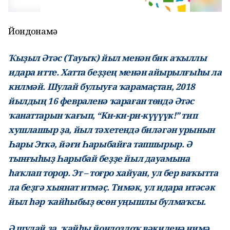
Йондоҙнамә
Ҡыҙыл Әтәс (Тауыҡ) йыл менән бик аҡыллы
идара итте. Хатта беҙҙең менән айырылғыһы ла
килмәй. Шулай булыуға ҡарамаҫтан, 2018
йылдың 16 февраленә ҡараған төндә Әтәс
ҡанаттарын ҡағып, “Ки-ки-ри-күүүүк!” тип
хушлашыр ҙа, йыл тәхетендә биләгән урынын
Һары Эткә, йәғи Һарыбайға тапшырыр. Ә
тынғыһыҙ Һарыбай беҙҙе йыл дауамына
һаҡлап торор. Эт – тоғро хайуан, ул бер ваҡытта
ла беҙгә хыянат итмәҫ. Тимәк, ул идара итәсәк
йыл һәр ҡайһыбыҙ өсөн уңышлы булмаҡсы.
Ә шулай ҙа, ҡ
айһы йондоҙлоҡ вәкиленә нимә