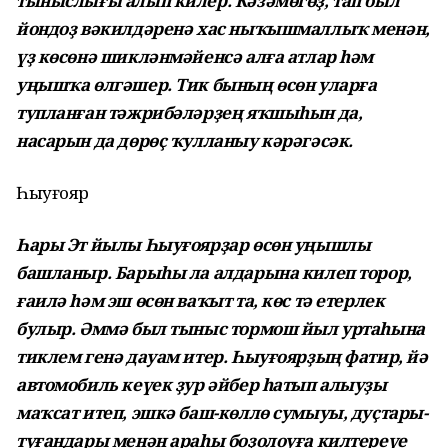
тыныслығы алып килер. Кәзәмөгөҙ, тап был
йондоҙ вәкилдәренә хас ныҡышмаллыҡ менән,
үҙ көсөнә шикләнмәйенсә алға атлар һәм
уңышҡа өлгәшер. Тик бының өсөн уларға
тупланған тәжрибәләрҙең яҡшыһын да,
насарын да дөрөҫ ҡулланыу кәрәгәсәк.
Һыуғояр
Һары Эт йылы Һыуғоярҙар өсөн уңышлы
башланыр. Барыһы ла алдарына килеп торор,
ғаилә һәм эш өсөн ваҡыт та, көс тә етерлек
булыр. Әммә был тыныс тормош йыл уртаһына
тиклем генә дауам итер. Һыуғоярҙың фатир, йә
автомобиль кеүек ҙур әйбер һатып алыуҙы
маҡсат итеп, эшкә баш-көллө сумыуы, дуҫтары-
туғандары менән араһы боҙолоуға килтереүе