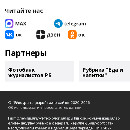
Читайте нас
Партнеры
Фотобанк
Рубрика "Еда и
журналистов РБ
напитки"
© "Ейәнсура таңдары" гәзите сайты, 2020-2026
Об использовании персональных данных
Гәзит Элемтә, мәғлүмәт технологиялары һәм киң коммуникациялар
өлкәһендә күҙәтеү буйынса федераль хеҙмәттең Башҡортостан
Республикаһы буйынса идаралығында теркәлде. ПИ ТУ02-