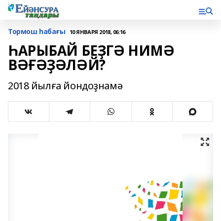
Тормош һабағы
10 ЯНВАРЯ 2018, 06:16
ҺАРЫБАЙ БЕҘГӘ НИМӘ
ВӘҒӘҘӘЛӘЙ?
2018 йылға йондоҙнамә