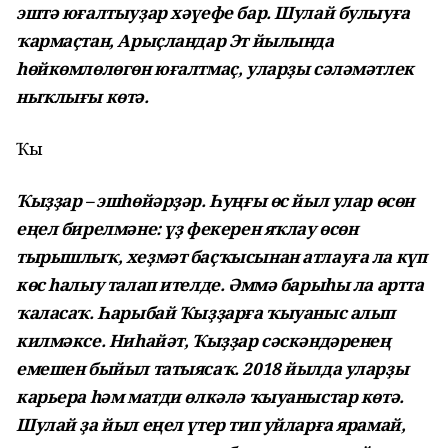
эштә юғалтыуҙар хәүефе бар. Шулай булыуға
ҡармаҫтан, Арыҫландар Эт йылында
һөйкөмлөлөгөн юғалтмаҫ, уларҙы сәләмәтлек
ныҡлығы көтә.
Ҡыҙ
Ҡыҙҙар – эшһөйәрҙәр. Һуңғы өс йыл улар өсөн
еңел бирелмәне: үҙ фекерен яҡлау өсөн
тырышлыҡ, хеҙмәт баҫҡысынан атлауға ла күп
көс һалыу талап ителде. Әммә барыһы ла артта
ҡаласаҡ. Һарыбай Ҡыҙҙарға ҡыуаныс алып
килмәксе. Ниһайәт, Ҡыҙҙар сәскәндәренең
емешен быйыл татыясаҡ. 2018 йылда уларҙы
карьера һәм матди өлкәлә ҡыуаныстар көтә.
Шулай ҙа йыл еңел үтер тип уйларға ярамай,