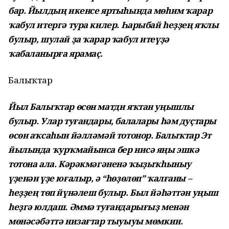
бар. Йылдың икенсе яртыһында мөһим ҡарар
ҡабул итергә тура килер. Һарыбай һеҙҙең яҡлы
булыр, шулай ҙа ҡарар ҡабул итеүҙә
ҡабаланырға ярамаҫ.
Балыҡтар
Йыл Балыҡтар өсөн матди яҡтан уңышлы
булыр. Улар туғандары, балалары һәм дуҫтары
өсөн аҡсаһын йәлләмәй тотонор. Балыҡтар Эт
йылында ҡурҡмайынса бер нисә яңы эшкә
тотона ала. Кәрәкмәгәненә ҡыҙыҡһыныу
үҙенән үҙе юғалыр, ә “һөҙөлөп” ҡалғаны –
һеҙҙең төп йүнәлеш булыр. Был йәһәттән уңыш
һеҙгә юлдаш. Әммә туғандарығыҙ менән
мөнәсәбәттә низағтар тыуыуы мөмкин.