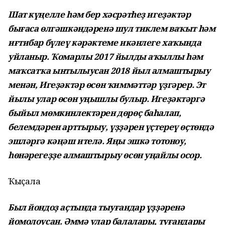
Шат күңелле һәм бер хәсрәтһеҙ игеҙәктәр
бығаса өлгәшкәндәренә шул тиклем ваҡыт һәм
иғтибар бүлеү кәрәктеме икәнлеге хаҡында
уйланыр. Ҡомарлы 2017 йылды аҡыллы һәм
маҡсатҡа ынтылыусан 2018 йыл алмаштырыу
менән, Игеҙәктәр өсөн ҡиммәттәр үҙгәрер. Эт
йылы улар өсөн уңышлы булыр. Игеҙәктәргә
быйыл мөмкинлектәрен дөрөҫ баһалап,
белемдәрен арттырыу, үҙҙәрен үҫтереү өҫтөндә
эшләргә кәңәш ителә. Яңы эшкә тотоноу,
һөнәрегеҙҙе алмаштырыу өсөн уңайлы осор.
Ҡыҫала
Был йондоҙ аҫтында тыуғандар үҙҙәренә
йомолоусан. Әммә улар балалары, туғандары