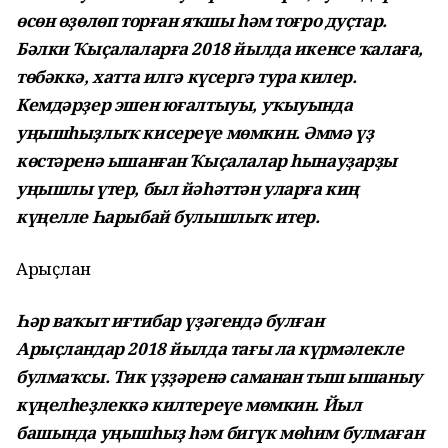
өсөн өҙөлөп торған яҡшы һәм тоғро дуҫтар.
Бәлки Ҡыҫалаларға 2018 йылда икенсе ҡалаға,
төбәккә, хатта илгә күсергә тура килер.
Кемдәрҙер эшен юғалтыуы, уҡыуында
уңышһыҙлыҡ кисереүе мөмкин. Әммә үҙ
көстәренә ышанған Ҡыҫалалар һынауҙарҙы
уңышлы үтер, был йәһәттән уларға киң
күңелле Һарыбай булышлыҡ итер.
Арыҫлан
Һәр ваҡыт иғтибар үҙәгендә булған
Арыҫландар 2018 йылда тағы ла күрмәлекле
булмаҡсы. Тик үҙҙәренә саманан тыш ышаныу
күңелһеҙлеккә килтереүе мөмкин. Йыл
башында уңышһыҙ һәм бигүк мөһим булмаған