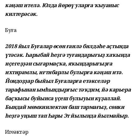
кәңәш ителә. Юлда йөрөү уларға ҡыуаныс
килтерәсәк.
Буға
2018 йыл Буғалар өсөн ғаилә билдәһе аҫтында
үтәсәк. Һарыбай һеҙгә туғандарығыҙ хаҡында
иҫегеҙҙән сығармаҫҡа, яҡындарығыҙға
ихтирамлы, иғтибарлы булырға кәңәш итә.
Йондоҙҙар быйыл Буғаларға етәкселәр
тарафынан ымһындырғыс тәҡдим, йә карьера
баҫҡысы буйынса үҫеш булыуын күҙаллай.
Бындай мөмкинлектән баш тармағыҙ, сөнки
һеҙгә уңыш тап Һары Эт йылында йылмайыр.
Игеҙәктәр