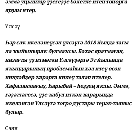
әммә уңыштар үҙегеҙҙе бәхетле итеп тойорға
ярҙам итер.
Үлсәү
Һәр саҡ икеләнеүсән үлсәүгә 2018 йылда тағы
ла ҡыйыныраҡ булмаҡсы. Бәхәс яратмаған,
низағты үҙ итмәгән Үлсәүҙәргә Эт йылында
яҡындарының проблемаһын хәл итеү өсөн
ниндәйҙер ҡарарға килеү талап ителер.
Хафаланмағыҙ, Һарыбай – һеҙҙең яҡлы. Әммә,
ғәҙәттәгесә, үҙе ҡабул иткән ҡарарында
икеләнгән Үлсәүгә тоғро дуҫтары терәк-таяныс
булыр.
Саян