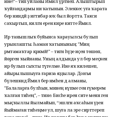
ине!"– тип уйланы Йәмил үртәнеп. Алыштырып
ҡуйғандармы ни ҡатынын. Элеккесә уға ҡарата
бер ниндәй ҙә иғтибар юҡ был йортта. Такси
саҡыртып, килгән еренә кире китте Йәмил.
Ир танышлыҡ буйынса ҡарауылсы булып
урынлашты. Һаман ҡатынының: "Миңә
әрәмтамаҡтар кәрәкмәй!" – тигән һүҙе иҫенә төшөп,
йөрәген ҡыйнаны. Уның алдында ул бер меҫкен
ир булып сыҡты түгелме. Ике яҡ килешеп,
айырылышыуға ғариза яҙҙылар. Донъя
бүлешкәндә Йәмил бер нәмәһен дә алманы,
"Балаларға булһын, минең күпме генә ғүмерем
ҡалған тиһең", – тине. Бисәһе ирен сите менән генә
мыҫҡыллы йылмайып, “эшләгән аҡсаһын үҙенә
йыймаған тиһеңме ул, шуға ла эре сирттереп