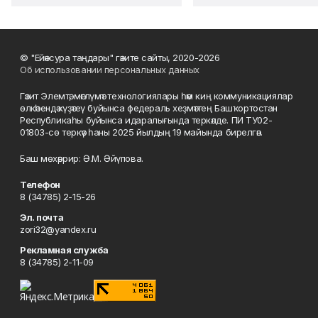
© "Ейәнсура таңдары" гәзите сайты, 2020-2026
Об использовании персональных данных
Гәзит Элемтә, мәғлүмәт технологиялары һәм киң коммуникациялар
өлкәһендә күҙәтеү буйынса федераль хеҙмәттең Башҡортостан
Республикаһы буйынса идаралығында теркәлде. ПИ ТУ02-
01803-сө теркәү һаны 2025 йылдың 19 майында бирелгән.
Баш мөхәррир: Ә.М. Әйүпова.
Телефон
8 (34785) 2-15-26
Эл. почта
zori32@yandex.ru
Рекламная служба
8 (34785) 2-11-09