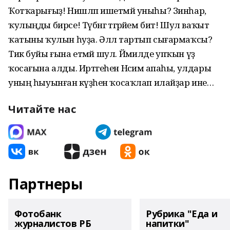
Ҡотҡарығыҙ! Нишләп ишетмәй уныһы? Зинһар,
ҡулыңды бирсе! Түбәнгә тәгәрәйем бит! Шул ваҡыт
ҡатыны ҡулын һуҙа. Әллә тартып сығармаҡсы?
Тик буйы ғына етмәй шул. Йәмилде упҡын үҙ
ҡосағына алды. Иртәгеһен Нәсимә апаһы, улдары
уның һыуынған кәүҙәһен ҡосаҡлап илайҙар ине…
Читайте нас
Партнеры
Фотобанк
Рубрика "Еда и
журналистов РБ
напитки"