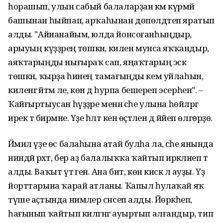
һорашып, улын сабый балаларҙан кәм күрмәй
башынан һыйпап, арҡаһынан дөпөлдәтеп яратып
алды. "Айнанайым, юлда йонсоғанһыңдыр,
арыуың күҙҙәреңә төшкән, килен мунса яҡҡандыр,
аяҡтарыңды нығыраҡ сап, яңаҡтарың эскә
төшкән, ҡырҙа һинең тамағыңды кем уйлаһын,
киленгә әйтәм әле, көн дә һурпа бешереп эсерһен". –
Ҡайғыртыусан һүҙҙәре менән әсәһе улына һөйләргә
ирек тә бирмәне. Үҙе һәләт кенә өҫтәлен дә йәйеп өлгөрҙө.
Йәмил үҙе өс балаһына атай булһа ла, әсәһе янында
ниндәй рәхәт, бер аҙ балалыҡҡа ҡайтып иркәләнеп тә
алды. Ваҡыт үтә генә. Ана бит, көн кискә лә ауҙы. Үҙ
йорттарына ҡарай атланы. Ҡапыл һулаҡай яҡ
түше аҫтында нимәлер сәнсеп алды. Йөрәкһеп,
һағынып ҡайтып килгәнгә ауыртып алғандыр, тип