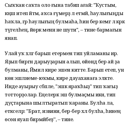
Сыҡҡан саҡта оло ғына табип ағай: "Ҡустым,
кәңәш итеп әйтәм, аҡса ғүмерҙә лә етмәй, һаулығыңды
һаҡла, әгәр һаулығың булмаһа, һин бер кемгә лә кәрәк
түгелһең, йөрәк менән не шути", – тине бармағын
янап.
Улай уҡ хәлгә барып етермен тип уйламаны ир.
Яҙып биргән дарыуҙарын алып, өйөндә бер ай ҙа
булманы, Йәмил кире эшенә китте. Барып етеп, ун
көн эшләнеме-юҡмы, кире дауаханаға эләкте.
Инде ауырыу сәбәпле, "эшкә яраҡһыҙ" тип ҡағыҙ
тотторҙолар. Еңелерәк эш булмаҫмы икән, тип
дуҫтарына шылтыратып ҡараны. Булһа ла,
етәкселәр: "Брат, извини, бер-бер хәл булһа, һинең
өсөн яуап бирмәйбеҙ”, – тине.