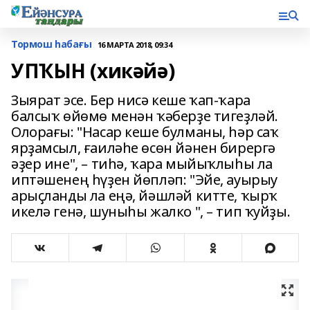
Тормош һабағы
16 МАРТА 2018, 09:34
УПҠЫН (хикәйә)
Зыярат эсе. Бер нисә кеше ҡап-ҡара
балсыҡ өйөмө менән ҡәберҙе тигеҙләй.
Олорағы: "Насар кеше булманы, һәр саҡ
ярҙамсыл, ғаиләһе өсөн йәнен бирергә
әҙер ине", – тиһә, ҡара мыйыҡлыһы ла
иптәшенең һүҙен йөпләп: "Эйе, ауырыу
арыҫланды ла еңә, йәшләй китте, ҡырҡ
икелә генә, шуныһы жалко ", – тип ҡуйҙы.