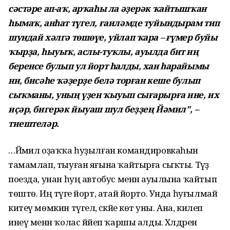
сәстәре ап-аҡ, арҡаһы ла әҙерәк ҡайтышҡан
һымаҡ, анһат түгел, ғаиләмде туйындырам тип
шундай хәлгә төшөүе, уйлап ҡара – ғүмер буйы
ҡырҙа, һыуыҡ, аслы-туҡлы, ауылда бит иң
беренсе булып ул йорт һалды, хан һарайымы
ни, бисәһе ҡәҙерҙе белә торған кеше булып
сыҡманы, уның үҙен ҡыуып сығарырға ине, их
иҫәр, бигерәк йыуаш шул беҙҙең Йәмил", –
тиештеләр.
…Йәмил оҙаҡҡа һуҙылған командировкаһын
тамамлап, тыуған яғына ҡайтырға сыҡты. Тәүҙә
поезда, унан һуң автобус менән ауылына ҡайтып
төштө. Иң тәүге йорт, атай йорто. Унда һуғылмай
китеү мөмкин түгел, әсәкәйе көтә уны. Ана, килеп
инеү менән ҡолас йәйеп ҡаршы алды. Хәлдәрен