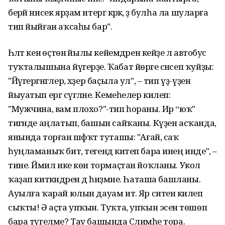
берәй нисек ярҙам итергә кәрәк, әҙ булһа ла шуларға
тип йыйған аҡсаһы бар".
Һәләт кенә өҫтөнә йылы кейемдәрен кейҙе лә автобус
туҡталышына йүгерҙе. Ҡабат йөрәге сәнсеп ҡуйҙы:
"Йүгергәнгәлер, хәҙер баҫыла ул", – тип үҙ-үҙен
йыуатып ергә сүгәләне. Кемеһелер килеп:
"Мужчина, вам плохо?"-тип һораны. Ир “юҡ"
тигәнде аңлатып, башын сайҡаны. Күҙен асҡанда,
янында торған шәфҡәт туташы: "Ағай, саҡ
һуңламаныҡ бит, тегендә китеп бара инең инде", –
тине. Йәмил ике көн тормаҫтан йоҡланы. Укол
ҡаҙап киткәндәрен дә һиҙмәне. Һаташа башланы.
Ауылға ҡарай юлын дауам итә. Яр ситенә килеп
сыҡты! Ә аҫта упҡын. Туҡта, упҡын эсенә төшөп
бара түгелме? Тау башында Сәлимәһе тора.