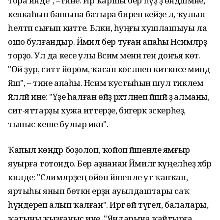
тора инде", –тине. Ир ҡаршы бер һүҙ ҙә өндәшмәне,
кепкаһын башына батыра биреп кейҙе лә, ҡулын
һелтәп сығып китте. Бәлки, һуңғы хушлашыуы ла
ошо булғандыр. Йәмил бер туған апаһы Нәсимәләрҙә
торҙо. Ул да кесе улы Вәсим менән генә донъя көтә.
"Өй ҙур, ситтә йөрөмә, ҡасан көсләнеп киткәнсе миндә
йәшә", – тине апаһы. Нәсимә ҡустыһын шул тиклем
йәлләй ине: "Үҙе һалған өйҙә рәхәтләнеп йәшәй ҙә алманы,
сит-яттарҙы хужа иттерҙе, бигерәк эскерһеҙ,
тыныс кеше булыр икән".
Ҡапыл көндәр боҙолоп, ҡойоп йәшенле ямғыр
яуырға тотондо. Бер аҙнанан Йәмилгә күңелһеҙ хәбәр
килде: "Сәлимәләрҙең өйөнә йәшенле ут ҡапҡан,
яртыһы янып бөткән ерҙән ауылдаштары саҡ
һүндереп алып ҡалған". Иргә өй түгел, балалары,
ҡатыны ҡыҙғаныс ине. "Яндарына ҡайтырға,