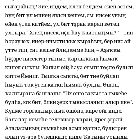
сығараһың? Эйе, индем, хәлен белдем, сәйен эстем,
һуң бит ул минең яҡын кешем, әсәм, нисек уның
өйөн үтеп китәйем, ул бит тәҙрәнән ҡарап көтөп
ултыра. “Хәлең нисек, иҫән-һау ҡайттыңмы?” – тип
һорау юҡ, инер-инмәҫтән ҡысҡыраһың, бер нисә ай
үтте тип, сит кешегә әйләндемме һиңә. – Аҙаҡҡы
һүҙҙәре нисектер тыныс, ҡарлыҡҡан һымаҡ
килеп сыҡты. Ҡапыл өйҙә һауа етмәгән төҫлө булып
китте Йәмилгә. Тышҡа сыҡты, бөтә тәне буйлап
һыуыҡ ток үтеп киткән һымаҡ булды. Өшөп,
ҡалтырана башланы. "Их ошо ваҡытта тәмәкеһе
булһа, юҡ бит, бәлки әҙерәк тынысланып алыр ине”.
Күпме торғандыр, ныҡ өшөнө, кире өйгә инде.
Балалар кемеһе телевизор ҡарай, дәрес әҙерләй.
Аталарының сумкаһын асып күстәнәс, бүләктәрен
алып үҙ-ара бүлешкәндәр инде. Ҡатыны урынды