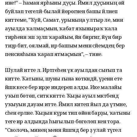
ине!” – һаман ярһыны дуҫы. Йәмил дуҫының өй
буйлап тегеләй-былай йөрөгәненә башы әйләнеп
киттеме, "Ҡуй, Самат, урыныңа ултыр әле, мин
ауылда ҡалмаҫмын, ҡабат яҡыныраҡ ҡала
тирәһенән эш эҙләп ҡарайым, йән биргәнгә, йүн бирә
тиҙәр бит, оялмай, ир башым менән әсәйемдең бер
пенсияһына ҡарап ятмаҫмын", – тине.
Шулай итте лә. Иртәгеһенә үк ауылдан сығып та
китте. Ҡатыны, шуны ғына көткәндәй, үҙенән ете
йәшкә кесе бер ирҙе индереп алды. Ике малайы
уҡып бөтөп, ситкә китте. Ҡыҙы ауыл мәктәбендә
уҡыуын дауам итте. Йәмил китеп йыл да үтмәне,
әсәһен ерләне. Ҡыҙын күрәм тип өйөнә барҙы, ҡатыны
теге ир алдында һығылып-бөгөлөп кенә тора.
"Сволочь, минең менән йәшәгәндә бер ҙә улай түгел