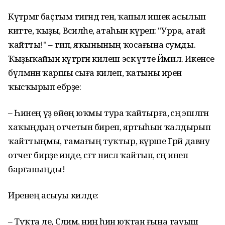
Күтәрмәгә баҫтым тигәндә генә, ҡапыл ишек асылып
китте, ҡыҙы, Вәсиләһе, атаһын күреп: "Урра, атай
ҡайтты!" – тип, яҡынының ҡосағына сумды.
Ҡыҙыҡайын күтәргән килеш эскә үтте Йәмил. Икенсе
бүлмәнән ҡаршы сыға килеп, ҡатыны иренә
ҡысҡырып ебәрҙе:
– Һинең үҙ өйөң юҡмы тура ҡайтырға, әсәңә эшләгән
хаҡыңдың отчетын биреп, яртыһын ҡалдырып
ҡайттыңмы, тамағың туҡтыр, күрше Гәрәй давну
отчет бирҙе инде, сәғәт нисәлә ҡайтып, әсәңә инеп
барғаныңды!
Иренең асыуы килде:
– Туҡта әле, Сәлимә, ниңә һин юҡтан ғына тауыш