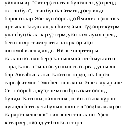
уйланы ир. "Сит ерҙә солтан булғансы, үҙ ереңдә
олтан бул", – тип бушҡа әйтмәгәндәрҙер инде
боронғолар. Эйе, күп йөрөлдө Йәмилгә лә оҙон аҡса
артынан ҡыуалап, ун һигеҙ йыл. Тәүҙә йорт күтәрәм,
унан һуң балалар үҫтерәм, уҡытам, ауыл ерендә
бесән эшләргә тимер аты ла кәрәк, өр-яңы
автомобилен дә алды. Өй эсе шарттары
ҡаланыҡынан бер ҙә ҡалышмай, эҫе һыуы ағып
тора, ҡапыл ғына йыуынып сығырға душы ла
бар. Аҡсаһын алып ҡайтып торҙо, юҡ-барға
сарыф итмәне. Тәмәкеһен ташланы. Эше лә ауыр ине.
Ситтә йөрөһә лә, күңеле менән һәр ваҡыт өйөндә
булды. Ҡатыны, өйләнешкәс, өс йыл ғына күрше
ауылда һатыусы булып эшләне лә "өйҙә балаларҙы
ҡарарға кеше юҡ", тип эшен ташланы. Үҙен
көтәләрҙер, өйөндә ут балҡып тора.