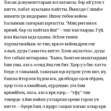
Ҡасан документтарын юллағансы, бер ай үтеп тә
китте, ҡабат ауылына ҡайтты. Йәмилде Сәлимәһе
ишектән үк индермәне. Ишек төбөнә кейем-
һалымын сығарып ырғытты. "Миңә әрәмтамаҡ
кәрәкмәй, бар әсәңә ҡайтып йәшә!" – тип ҡысҡырҙы. Гүйә,
юха йылан ыҫылданы. Әсәһен төнөн
ҡурҡытмайым әле тип, кәрәкле кейемдәрен генә
алып, дуҫы Саматҡа китте. Хәлен аңлатҡас, дуҫы
бот сабып аптыраны. "Бына, баштан шаштырҙың
һин уны, аҡса эсендә йөҙә генә бит. Хәҙер ул бисә хатта
беҙҙе лә танымай, танауын өҫкә күтәреп үтеп китә, ну,
башҡа әйтерлек һүҙем юҡ, дилбәгәңде оҙон ебәрҙең,
хәҙер тота алмайһың, күрҙеңме, уға һин
кәрәкмәйһең, аҡса, аҡса кәрәк хәҙер, – “тфү” тип
төкөрҙө лә йәне көйөп ултырған еренән тороп уҡ
китте. – Әҙерәк һиңә лә ирҙәрсә саңын ҡағып алыр кәрәк