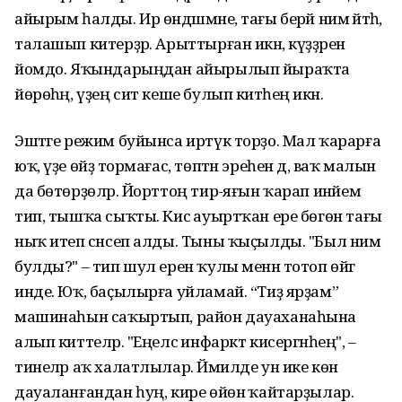
айырым һалды. Ир өндәшмәне, тағы берәй нимә әйтһә,
талашып китерҙәр. Арыттырған икән, күҙҙәрен
йомдо. Яҡындарыңдан айырылып йыраҡта
йөрөһәң, үҙең сит кеше булып китәһең икән.
Эштәге режим буйынса иртүк торҙо. Мал ҡарарға
юҡ, үҙе өйҙә тормағас, төптән эреһен дә, ваҡ малын
да бөтөрҙөләр. Йорттоң тирә-яғын ҡарап инәйем
тип, тышҡа сыҡты. Кисә ауыртҡан ере бөгөн тағы
ныҡ итеп сәнсеп алды. Тыны ҡыҫылды. "Был нимә
булды?" – тип шул ерен ҡулы менән тотоп өйгә
инде. Юҡ, баҫылырға уйламай. “Тиҙ ярҙам”
машинаһын саҡыртып, район дауаханаһына
алып киттеләр. "Еңелсә инфаркт кисергәнһең", –
тинеләр аҡ халатлылар. Йәмилде ун ике көн
дауаланғандан һуң, кире өйөнә ҡайтарҙылар.