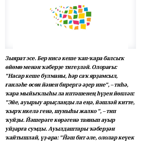
Зыярат эсе. Бер нисә кеше ҡап-ҡара балсыҡ
өйөмө менән ҡәберҙе тигеҙләй. Олорағы:
"Насар кеше булманы, һәр саҡ ярҙамсыл,
ғаиләһе өсөн йәнен бирергә әҙер ине", – тиһә,
ҡара мыйыҡлыһы ла иптәшенең һүҙен йөпләп:
"Эйе, ауырыу арыҫланды ла еңә, йәшләй китте,
ҡырҡ икелә генә, шуныһы жалко ", – тип
ҡуйҙы. Йәшерәге көрәгенә таянып ауыр
уйҙарға сумды. Ауылдаштары ҡәберҙән
ҡайтышлай, үҙ-ара: "Йәш бит әле, ололар кеүек