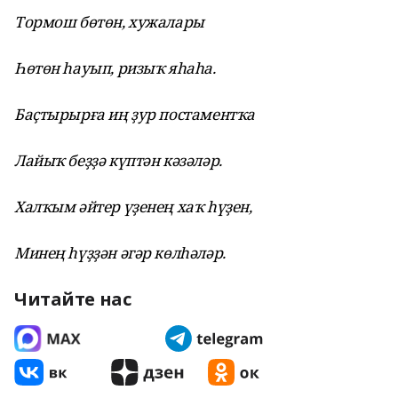
Тормош бөтөн, хужалары
Һөтөн һауып, ризыҡ яһаһа.
Баҫтырырға иң ҙур постаментҡа
Лайыҡ беҙҙә күптән кәзәләр.
Халҡым әйтер үҙенең хаҡ һүҙен,
Минең һүҙҙән әгәр көлһәләр.
Читайте нас