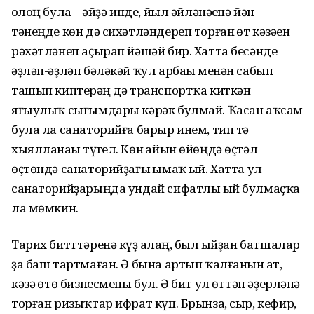
һолоң булһа – әйҙә инде, йыл әйләнәһенә йән-
тәнеңде көн дә сихәтләндереп торған һөт кәзәһен
рәхәтләнеп аҫырап йәшәй бир. Хатта бесәнде
әҙләп-әҙләп бәләкәй ҡул арбаһы менән сабып
ташып киптерһәң дә транспортҡа киткән
яғыулыҡ сығымдары кәрәк булмай. Ҡасан аҡсам
була ла санаторийға барыр инем, тип тә
хыялланаһы түгел. Көн һайын өйөңдә өҫтәл
өҫтөндә санаторийҙағы һымаҡ һый. Хатта ул
санаторийҙарыңда ундай сифатлы һый булмаҫҡа
ла мөмкин.
Тарих битттәренә күҙ һалһаң, был һыйҙан батшалар
ҙа баш тартмаған. Ә бына артып ҡалғанын һат,
кәзә һөтө бизнесмены бул. Ә бит ул һөттән әҙерләнә
торған ризыҡтар ифрат күп. Брынза, сыр, кефир,