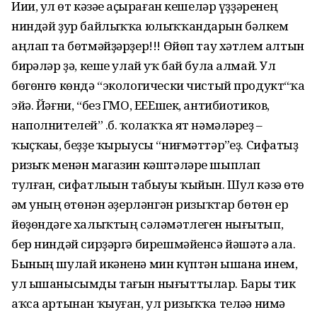
Иии, ул һөт кәзәһе аҫыраған кешеләр үҙҙәренең
ниндәй ҙур байлыҡҡа юлыҡҡандарын бәлкем
аңлап та бөтмәйҙәрҙер!!! Өйөп тау хәтлем алтын
бирһәләр ҙә, кеше улай уҡ бай була алмай. Ул
бөгөнгө көндә “экологически чистый продукт“ҡа
эйә. Йәғни, “без ГМО, ЕЕЕшек, антибиотиков,
наполнителей” һ.б. ҡолаҡҡа ят нәмәләрһеҙ –
ҡыҫҡаһы, беҙҙе ҡырыусы “ниғмәттәр”һеҙ. Сифатһыҙ
ризыҡ менән магазин кәштәләре шыплап
тулған, сифатлыһын табыуы ҡыйын. Шул кәзә һөтө
һәм уның һөтөнән әҙерләнгән ризыҡтар бөтөн ер
йөҙөндәге халыҡтың сәләмәтлеген нығытып,
бер ниндәй сирҙәргә бирешмәйенсә йәшәтә ала.
Бының шулай икәненә мин күптән ышана инем,
ул ышанысымды тағын нығыттылар. Бары тик
аҡса артынан ҡыуған, ул ризыҡҡа теләһә нимә