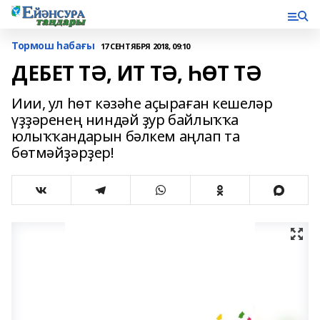
Тормош һабағы
17 СЕНТЯБРЯ 2018, 09:10
ДЕБЕТ ТӘ, ИТ ТӘ, ҺӨТ ТӘ
Иии, ул һөт кәзәһе аҫыраған кешеләр
үҙҙәренең ниндәй ҙур байлыҡҡа
юлыҡҡандарын бәлкем аңлап та
бөтмәйҙәрҙер!