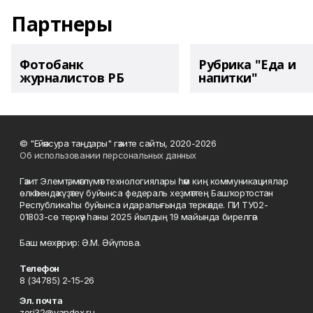
Партнеры
Фотобанк
Рубрика "Еда и
журналистов РБ
напитки"
© "Ейәнсура таңдары" гәзите сайты, 2020-2026
Об использовании персональных данных
Гәзит Элемтә, мәғлүмәт технологиялары һәм киң коммуникациялар
өлкәһендә күҙәтеү буйынса федераль хеҙмәттең Башҡортостан
Республикаһы буйынса идаралығында теркәлде. ПИ ТУ02-
01803-сө теркәү һаны 2025 йылдың 19 майында бирелгән.
Баш мөхәррир: Ә.М. Әйүпова.
Телефон
8 (34785) 2-15-26
Эл. почта
zori32@yandex.ru