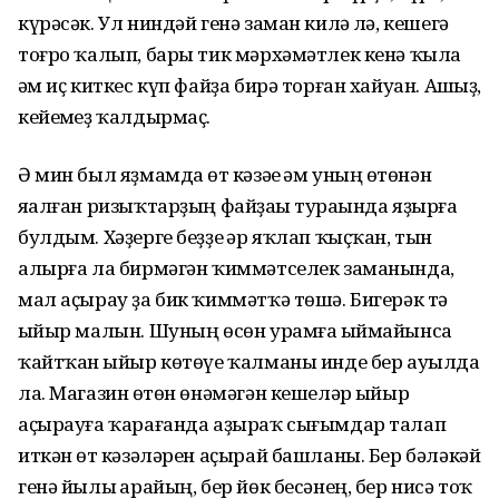
күрәсәк. Ул ниндәй генә заман килһә лә, кешегә
тоғро ҡалып, бары тик мәрхәмәтлек кенә ҡыла
һәм иҫ киткес күп файҙа бирә торған хайуан. Ашһыҙ,
кейемһеҙ ҡалдырмаҫ.
Ә мин был яҙмамда һөт кәзәһе һәм уның һөтөнән
яһалған ризыҡтарҙың файҙаһы тураһында яҙырға
булдым. Хәҙерге беҙҙе һәр яҡлап ҡыҫҡан, тын
алырға ла бирмәгән ҡиммәтселек заманында,
мал аҫырау ҙа бик ҡиммәтҡә төшә. Бигерәк тә
һыйыр малын. Шуның өсөн урамға һыймайынса
ҡайтҡан һыйыр көтөүе ҡалманы инде бер ауылда
ла. Магазин һөтөн өнәмәгән кешеләр һыйыр
аҫырауға ҡарағанда аҙыраҡ сығымдар талап
иткән һөт кәзәләрен аҫырай башланы. Бер бәләкәй
генә йылы һарайың, бер йөк бесәнең, бер нисә тоҡ