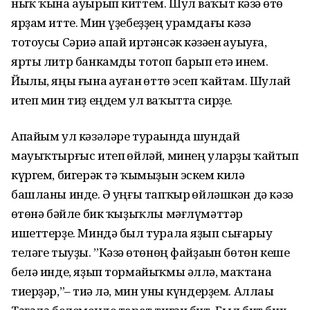
ныҡ ҡына ауырып киттем. Шул ваҡыт кәзә һөтө
ярҙам итте. Мин үҙебеҙҙең урамдағы кәзә
тотоусы Сәриә апай иртәнсәк кәзәһен һауыуға,
ярты литр банкамды тотоп барып етә инем.
Йылы, яңы ғына һауған һөттө эсеп ҡайтам. Шулай
итеп мин тиҙ еңдем ул ваҡытта сирҙе.
Апайым ул кәзәләре тураһында шундай
мауыҡтырғыс итеп һөйләй, минең уларҙы ҡайтып
күргем, бигерәк тә ҡымыҙын эскем килә
башланы инде. Ә һуңғы тапҡыр һөйләшкән дә кәзә
һөтөнә бәйле бик ҡыҙыҡлы мәғлүмәттәр
ишеттерҙе. Миндә был турала яҙып сығарыу
теләге тыуҙы. ”Кәзә һөтөнөң файҙаһын бөтөн кеше
белә инде, яҙып тормайыҡмы әллә, маҡтана
тиерҙәр,”– тиһә лә, мин уны күндерҙем. Аллаһы