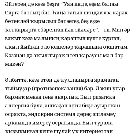
Әйтерһең дә кәзә беҙгә: ”Уян инде, әҙәм балаһы.
Сиргә баттың бит. Һиңә тағын ниндәй яза кәрәк,
бөтөнләй ҡырылып бөтәһегеҙ, беҙ һеҙҙе
ҡотҡарырға ебәрелгән йән эйәләре”, – ти. Мин һәр
ваҡыт кәзә малының ҡарашын күпте күргән,
аҡыл йыйған оло кешеләр ҡарашына оҡшатам.
Кәзәнән дә аҡыллыраҡ итеп ҡараусы мал бар
микән?
Әлбиттә, кәзә һөтөн дә ҡулланырға ярамаған
тыйыуҙар (противопоказания) бар. Ләкин улар
бармаҡ менән генә һанарлыҡ. Был ризыҡҡа
аллергия булһа, ашҡаҙан аҫты биҙе ауыртҡан
осраҡта, эндокрин система дөрөҫ эшләмәү
арҡаһында һимереү осрағында. Был турала
ҡыҙыҡһынған кеше шулай уҡ интернеттан