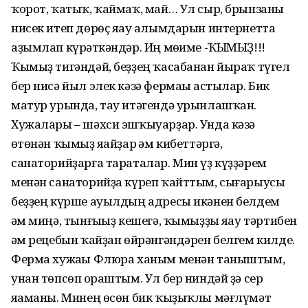
ҡорот, ҡатыҡ, ҡаймаҡ, май… Ул сыр, брынзаны
нисек итеп дөрөҫ яһау алымдарын интернетта
аҙымлап күрһәткәндәр. Иң мөһиме -ҠЫМЫҘ!!!
Ҡымыҙ тигәндәй, беҙҙең ҡасабанан йыраҡ түгел
бер нисә йыл элек кәзә фермаһы астылар. Бик
матур урында, тау итәгендә урынлашҡан.
Хужалары – шәхси эшҡыуарҙар. Унда кәзә
һөтөнән ҡымыҙ яһайҙар һәм кибеттәргә,
санаторийҙарға тараталар. Мин үҙ күҙҙәрем
менән санаторийҙа күреп ҡайттым, сығарыусы
беҙҙең күрше ауылдың адресы икәнен белдем
һәм миңә, тынғыһыҙ кешегә, ҡымыҙҙы яһау тәртибен
һәм рецебын ҡайҙан өйрәнгәндәрен белгем килде.
Ферма хужаһы Флюра ханым менән таныштым,
унан төпсөп һораштым. Ул бер ниндәй ҙә сер
яһаманы. Минең өсөн бик ҡыҙыҡлы мәғлүмәт