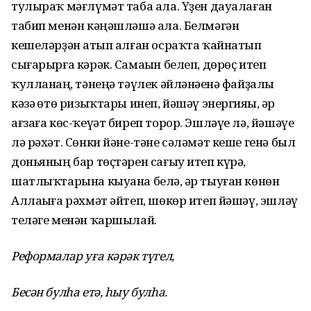
тулыраҡ мәғлүмәт таба ала. Үҙен дауалаған
табип менән кәңәшләшә ала. Белмәгән
кешеләрҙән һатып алған осраҡта ҡайнатып
сығарырға кәрәк. Самаһын белеп, дөрөҫ итеп
ҡулланһаң, тәнеңә тәүлек әйләнәһенә файҙалы
кәзә һөтө ризыҡтары инеп, йәшәү энергияһы, һәр
ағзаға көс-ҡеүәт биреп торор. Эшләүе лә, йәшәүе
лә рәхәт. Сөнки йәне-тәне сәләмәт кеше генә был
доньяның бар төҫтәрен сағыу итеп күрә,
шатлыҡтарына кыуана белә, һәр тыуған көнөн
Аллаһыға рәхмәт әйтеп, шөкөр итеп йәшәү, эшләү
теләге менән ҡаршылай.
Реформалар уға кәрәк түгел,
Бесән булһа етә, һыу булһа.