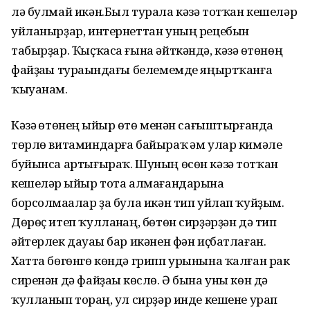
лә булмай икән.Был турала кәзә тотҡан кешеләр
уйланырҙар, интернеттан уның рецебын
табырҙар. Ҡыҫҡаса ғына әйткәндә, кәзә һөтөнөң
файҙаһы тураһындағы белемемде яңыртҡанға
ҡыуанам.
Кәзә һөтөнең һыйыр һөтө менән сағыштырғанда
төрлө витаминдарға байыраҡ һәм улар кимәле
буйынса артығыраҡ. Шуның өсөн кәзә тотҡан
кешеләр һыйыр тота алмағандарына
борсолмаһалар ҙа була икән тип уйлап ҡуйҙым.
Дөрөҫ итеп ҡулланһаң, бөтөн сирҙәрҙән дә тип
әйтерлек дауаһы бар икәнен фән иҫбатлаған.
Хатта бөгөнгө көндә грипп урынына ҡалған рак
сиренән дә файҙаһы көслө. Ә бына уны көн дә
ҡулланып торһаң, ул сирҙәр инде кешене урап