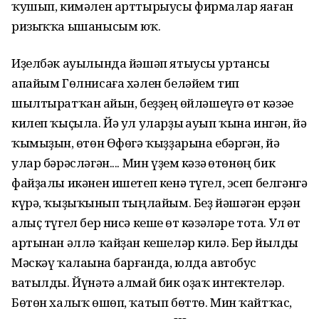
ҡушып, кимәлен арттырыусы фирмалар яһаған
ризыҡҡа ышанысым юҡ.
Иҙелбәк ауылында йәшәп ятыусы уртансы
апайым Гөлнисаға хәлен беләйем тип
шылтыратҡан һайын, беҙҙең һөйләшеүгә һөт кәзәһе
килеп ҡыҫыла. Йә ул уларҙы һауып ҡына ингән, йә
ҡымыҙын, һөтөн Өфөгә ҡыҙҙарына ебәргән, йә
улар бәрәсләгән.... Мин үҙем кәзә һөтөнөң бик
файҙалы икәнен ишетеп кенә түгел, эсеп белгәнгә
күрә, ҡыҙыҡһынып тыңлайым. Беҙ йәшәгән ерҙән
алыҫ түгел бер нисә кеше һөт кәзәләре тота. Ул һөт
артынан әллә ҡайҙан кешеләр килә. Бер йылды
Мәскәү ҡалаһына барғанда, юлда автобус
ватылды. Йүнәтә алмай бик оҙаҡ интектеләр.
Бөтөн халыҡ өшөп, ҡатып бөттө. Мин ҡайтҡас,