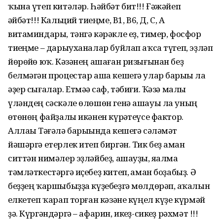
ҡына үтеп китәләр. Һәйбәт бит!!! Ғәжәйеп
һәйбәт!!! Кальций тиһеңме, В1, В6, Д, С, А
витаминдары, тәнгә кәрәкле еҙ, тимер, фосфор
тиһеңме – дарыуханалар буйлап аҡса түгеп, эҙләп
йөрөйһө юҡ. Кәзәнең ашаған ризығынан беҙ
белмәгән процестар аша кешегә улар барыһы ла
әҙер сығалар. Етмәһә саф, тәбиғи. Ҡәзә малы
үләндең сәскәле өлөшөн генә ашауы ла уның
һөтөнөң файҙалы икәнен күрһәтеүсе фактор.
Аллаһы Тәғәлә барыһында кешегә сәләмәт
йәшәргә етерлек итеп биргән. Тик беҙ һаман
ситтән нимәлер эҙләйбеҙ, ашауҙы, яһалма
тәмләткестәргә иҫебеҙ китеп, һаман боҙабыҙ. Ә
беҙҙең ҡаршыбыҙҙа күҙебеҙгә мөлдөрәп, һаҡалын
һелкетеп ҡарап торған кәзәне күңел күҙе күрмәй
ҙә. Күргәндәргә – афарин, икһеҙ-сикһеҙ рәхмәт !!!