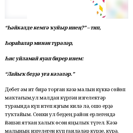
“Һәйкәлде кемгә ҡуйыр инең?” – тип,
Һораһалар минән түрәләр,
Һис уйламай яуап бирер инем:
“Лайыҡ беҙҙә уға кәзәләр.”
Дебет һәм ит бирә торған кәзә малын күккә сөйөп
маҡтағым,ул малдан күргән изгелектәр
тураһында күп итеп яҙғым килһә лә, ошо ерҙә
туҡтайым. Сөнки ул беҙҙең район ерлегендә
йәшәп ятҡан халыҡ өсөн яңылыҡ түгел. Кәзә
малының изгелеген күп ғаиләләр күрҙе, күрә,