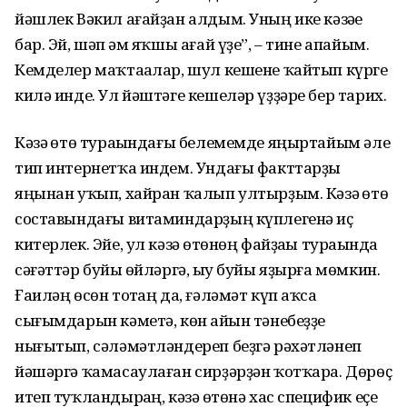
йәшлек Вәкил ағайҙан алдым. Уның ике кәзәһе
бар. Эй, шәп һәм яҡшы ағай үҙе”, – тине апайым.
Кемделер маҡтаһалар, шул кешене ҡайтып күрге
килә инде. Ул йәштәге кешеләр үҙҙәре бер тарих.
Кәзә һөтө тураһындағы белемемде яңыртайым әле
тип интернетҡа индем. Ундағы факттарҙы
яңынан уҡып, хайран ҡалып ултырҙым. Кәзә һөтө
составындағы витаминдарҙың күплегенә иҫ
китерлек. Эйе, ул кәзә һөтөнөң файҙаһы тураһында
сәғәттәр буйы һөйләргә, һыу буйы яҙырға мөмкин.
Ғаиләң өсөн тотһаң да, ғәләмәт күп аҡса
сығымдарын кәметә, көн һайын тәнебеҙҙе
нығытып, сәләмәтләндереп беҙгә рәхәтләнеп
йәшәргә ҡамасаулаған сирҙәрҙән ҡотҡара. Дөрөҫ
итеп туҡландырһаң, кәзә һөтөнә хас специфик еҫе