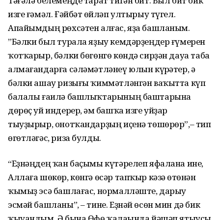
Тәғәлә белемеңде тарат тигән бит. Был бит бик
изге ғәмәл. Ғәйбәт һөйләп ултырыу түгел.
Апайымдың рөхсәтен алғас, яҙа башланым.
”Бәлки был турала яҙыу кемдәрҙеңдер ғүмерен
ҡотҡарыр, бәлки бөгөнгө көндә сирҙән дауа таба
алмағандарға сәләмәтләнеү юлын күрһәтер, ә
бәлки ашау ризығы ҡиммәтләнгән ваҡытта күп
балалы ғаилә башлыҡтарының баштарына
дөрөҫ уй индерер, һәм башҡа изге уйҙар
тыуҙырыр, онотҡандарҙың иҫенә төшөрөр”,– тип
өгөтләгәс, риза булды.
“Еҙнәңдең ҡан баҫымы күтәрелеп яфалана ине,
Аллаға шөкөр, көнгә өсәр тапҡыр кәзә һөтөнән
ҡымыҙ эсә башлағас, нормалләште, дарыу
эсмәй башланы”, – тине. Еҙнәй өсөн мин дә бик
ҡыуандым. Ә бына Өфө ҡалаһында йәшәп ятыусы