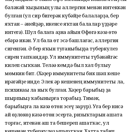
бәләкәй ҡыҙының улы аллергия менән интеккән
булған (ул сир бигерәк күбәйҙе балаларҙа, бер
яҡтан – әнейҙәр, икенсе яҡтан балалар үҙҙәре
интегә). Шул балаға аҙна һайын Өфөгә кәзә һөтө
ебәрә икән. Ул бала һөт эсә башлағас, аллергия
сигенгән. Ә бер яҡын туғаныбыҙҙа туберкулез
сирен тапҡандар. Ул иммунитеты түбәнәйгәс
килеп сыҡҡан. Теләһә кемдә был хәл булыу
мөмкин бит. (Хәҙер иммунитеты бик шәп кеше
һирәгәйҙе инде. Элек һәр кешенең иммунитеты ла,
психикаһы ла ныҡ булған. Хәҙер барыбыҙ ҙа
шырпыһыҙ ҡабынырға торабыҙ. Тимәк,
барыбыҙға ла кәзә һөтөн эсеү зарур). Уға бер нисә
ай өҙлөкһөҙ кәзә һөтөн эсертә, ризыҡтарын ашата
торғас, итенән аш та бешереп ашатҡас, ул
кешенән туберкулез һыпыртҡан. Хатта табип