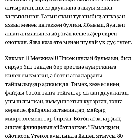
аптыраған, нисек дауалана алыуы менән
ҡыҙыҡһынған. Тағын яҡын туғаныбыҙ ашҡаҙан
язваһы менән интеккән булған. Ябығып, йүнләп
ашай алмайынса йөрөгән кеше хәҙер сирен
онотҡан. Язва кәзә һөтө менән шулай уҡ дуҫ түгел.
Хикмәт!!! Мөғжизә!!! Нисек шулай булмаһын, был
сирҙәр бит тәндең бер ере генә ауыртҡанға
килеп сыҡмаған, ә бөтөн ағзаларҙағы
тайпылыуҙар арҡаһында. Тимәк, кәзә һөтөнөң
файҙаһы бөтөн тәнгә тейгән, һәр яҡлап дауалаған,
уны нығытҡан, иммунитетын күтәргән, тәнгә
кәрәкле, файҙалы витаминдар, майҙар,
микроэлементтар биргән. Бөтөн ағзаларҙың
эшләү функцияһын һәйбәтләткән. ”Ҡымыҙҙың
ойотҡоһон Үтәғол ауылында йәшәп ятыусы 80