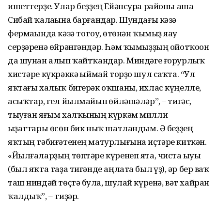
ишеттерҙе. Улар беҙҙең Ейәнсура районы аша
Сибай ҡалаһына барғандар. Шундағы кәзә
фермаһында кәзә тотоу, һөтөнән ҡымыҙ яһау
серҙәренә өйрәнгәндәр. Һәм ҡымыҙҙың ойотҡоһон
да шунан алып ҡайтҡандар. Миндәге ғорурлыҡ
хистәре күкрәккә һыймай торҙо шул саҡта. “Ул
яҡтағы халыҡ бигерәк оҡшаны, ихлас күңелле,
асыҡтар, гел йылмайып һөйләшәләр”, – тигәс,
тыуған яғым халҡының күркәм милли
һыҙаттары өсөн бик ныҡ шатландым. Ә беҙҙең
яҡтың тәбиғәтенең матурлығына иҫтәре киткән.
«Йылғаларҙың төптәре күренеп ята, чиста һыуы
(был яҡта таҙа тигәнде аңлата был һүҙ), һәр бер ваҡ
таш ниндәй төҫтә булһа, шулай күренә, вәт хайран
ҡалдыҡ”, – тиҙәр.