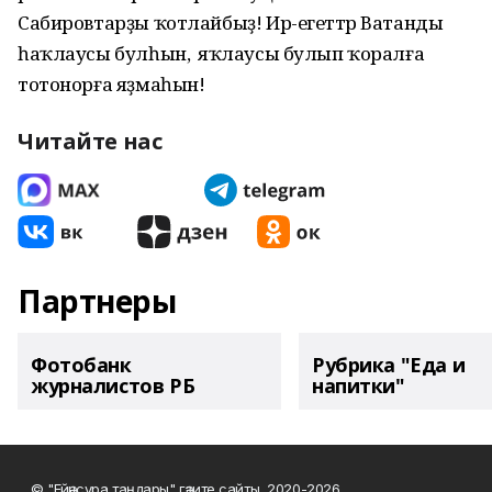
Сабировтарҙы ҡотлайбыҙ! Ир-егеттәр Ватанды
һаҡлаусы булһын, ә яҡлаусы булып ҡоралға
тотонорға яҙмаһын!
Читайте нас
Партнеры
Фотобанк
Рубрика "Еда и
журналистов РБ
напитки"
© "Ейәнсура таңдары" гәзите сайты, 2020-2026