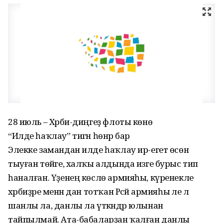
28 июль – Хәрби-диңгеҙ флоты көнө
“Илде һаҡлау” тигән һөнәр бар
Элекке замандан илде һаҡлау ир-егет өсөн
тыуған төйәге, халҡы алдында изге бурыс тип
һаналған. Үҙенең көслө армияһы, күренекле
хәрбиҙәре менән дан тотҡан Рәсәй армияһы әле лә
шанлы ла, данлы ла үткәндәр юлынан
тайпылмай. Ата-бабаларҙан ҡалған данлы