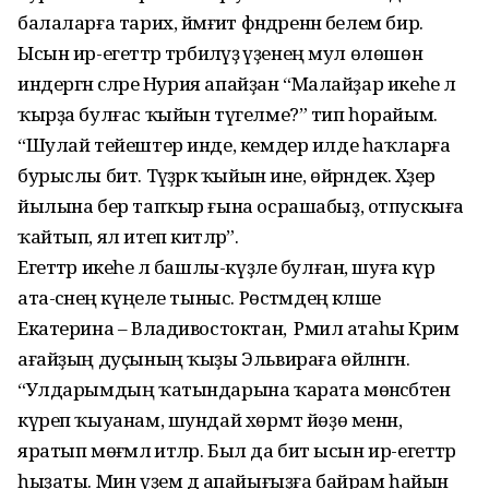
балаларға тарих, йәмғиәт фәндәренән белем бирә.
Ысын ир-егеттәр тәрбиәләүҙә үҙенең мул өлөшөн
индергән әсәләре Нурия апайҙан “Малайҙар икеһе лә
ҡырҙа булғас ҡыйын түгелме?” тип һорайым.
“Шулай тейештер инде, кемдер илде һаҡларға
бурыслы бит. Тәүҙәрәк ҡыйын ине, өйрәндек. Хәҙер
йылына бер тапҡыр ғына осрашабыҙ, отпускыға
ҡайтып, ял итеп китәләр”.
Егеттәр икеһе лә башлы-күҙле булған, шуға күрә
ата-әсәнең күңеле тыныс. Рөстәмдең кәләше
Екатерина – Владивостоктан, ә Рәмил атаһы Кәрим
ағайҙың дуҫының ҡыҙы Эльвираға өйләнгән.
“Улдарымдың ҡатындарына ҡарата мөнәсәбәтен
күреп ҡыуанам, шундай хөрмәт йөҙө менән,
яратып мөғәмәлә итәләр. Был да бит ысын ир-егеттәр
һыҙаты. Мин үҙем дә апайығыҙға байрам һайын