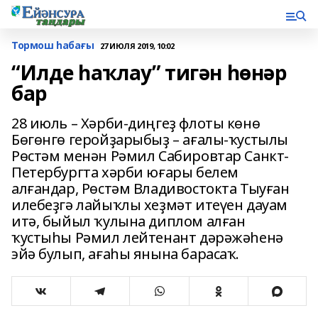
Тормош һабағы
27 ИЮЛЯ 2019, 10:02
“Илде һаҡлау” тигән һөнәр
бар
28 июль – Хәрби-диңгеҙ флоты көнө
Бөгөнгө геройҙарыбыҙ – ағалы-ҡустылы
Рөстәм менән Рәмил Сабировтар Санкт-
Петербургта хәрби юғары белем
алғандар, Рөстәм Владивостокта Тыуған
илебеҙгә лайыҡлы хеҙмәт итеүен дауам
итә, быйыл ҡулына диплом алған
ҡустыһы Рәмил лейтенант дәрәжәһенә
эйә булып, ағаһы янына барасаҡ.