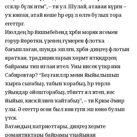
сәскләр бүләк итәм”, – ти ул. Шулай, атанан күргән –
уҡ юнған, атай кеше һәр ерҙә лә өлгө булып тора
егеттәргә.
Июлдең һәр йәкшәмбеһендә хәрби моряк исемен
ғорур йөрөткән, үҙенең ғүмерен флотҡа
бағышлаған, шунда эшләгән, хәрби-диңгеҙ флотын
яратҡан, традицияларын хөрмәт иткәндәрҙең
байрамы тип иғлан ителә. Уны нисек үткәрә икән
Сабировтар? “Беҙ ғаиләләр менән йыйылышып
ҡырға сығабыҙ, табын ҡорабыҙ, һәр төрлө
уйындар ойошторабыҙ, тәбиғәттә ял итеп, көс
йыйып, кискә әйләнеп ҡайтабыҙ”, – ти Кәрим Әмир
улы. Ә егеттәр өсөн был көн ғәҙәти эш көнө булып
үтәсәк.
Ватандың патриоттары, диңгеҙ хеҙмәте
романтиктары байрамы уңайынан