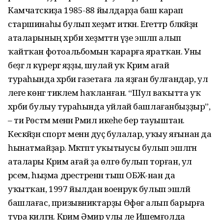
Камчатскиҙа 1985-88 йылдарҙа баш карап
старшинаһы булып хеҙмәт иткән. Егеттәр бәләкәйҙән
аталарының хәрби хеҙмәттән үҙе эшләп алып
ҡайтҡан фотоальбомын ҡарарға яратҡан. Уны
беҙгә лә күрергә яҙҙы, шулай уҡ Кәрим ағай
тураһында хәрби газетаға ла яҙған булғандар, ул
әлеге көнгә тиклем һаҡланған. “Шул ваҡытта уҡ
хәрби булыу тураһында уйлай башлағанбыҙҙыр”,
– ти Рөстәм менән Рәмил икеһе бер тауыштан.
Кескәйҙән спорт менән дуҫ булалар, уҡыу яғынан да
һынатмайҙар. Мәктәптә уҡытыусы булып эшләгән
аталары Кәрим ағай ҙа өлгө булып торған, ул
рәсем, һыҙма дәрестәренән тыш ОБЖ-нан да
уҡытҡан, 1997 йылдан военрук булып эшләй
башлағас, призывниктарҙы Өфөгә алып барырға
тура килгән. Кәрим Әмир улы әле Ишемғолда