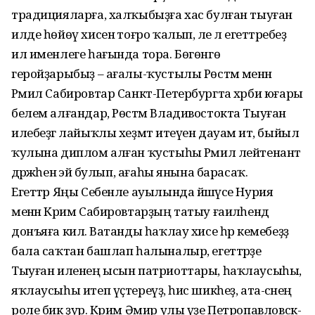
традицияларға, халҡыбыҙға хас булған тыуған
илде һөйөү хисенә тоғро ҡалып, әле лә егеттәребеҙ
ил именлеге һағында тора. Бөгөнгө
геройҙарыбыҙ – ағалы-ҡустылы Рөстәм менән
Рәмил Сабировтар Санкт-Петербургта хәрби юғары
белем алғандар, Рөстәм Владивостокта Тыуған
илебеҙгә лайыҡлы хеҙмәт итеүен дауам итә, быйыл
ҡулына диплом алған ҡустыһы Рәмил лейтенант
дәрәжәһенә эйә булып, ағаһы янына барасаҡ.
Егеттәр Яңы Себенле ауылында йәшәүсе Нурия
менән Кәрим Сабировтарҙың татыу ғаиләһендә
донъяға килә. Ватанды һаҡлау хисе һәр кемебеҙҙә
бала саҡтан башлап һалыналыр, егеттәрҙе
Тыуған иленең ысын патриоттары, һаҡлаусыһы,
яҡлаусыһы итеп үҫтереүҙә, һис шикһеҙ, ата-әсәнең
роле бик ҙур. Кәрим Әмир улы үҙе Петропавловск-