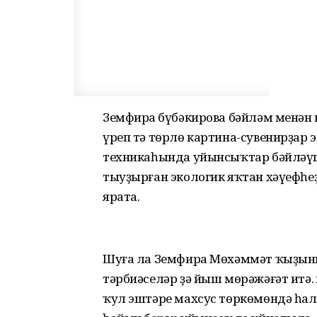
Земфира Әбүбәкирова бәйләм менән к
үреп тә төрлө картина-сувенирҙар
техникаһында уйынсыҡтар бәйләүгә
тыуҙырған экологик яҡтан хәүефһе
ярата.
Шуға ла Земфира Мөхәммәт ҡыҙының
тәрбиәселәр ҙә йыш мөрәжәғәт итә.
ҡул эштәре махсус төркөмөндә һал