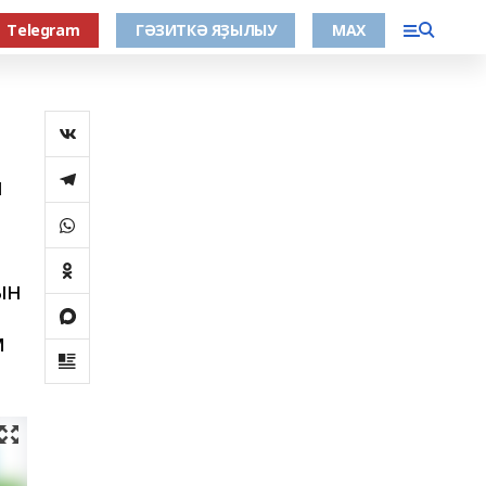
Тelegram
ГӘЗИТКӘ ЯҘЫЛЫУ
МАХ
п
р
ын
м