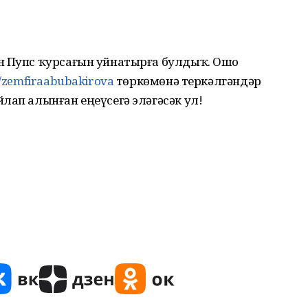
н Пупс ҡурсағын уйнатырға булдыҡ. Ошо
m/zemfiraabubakirova
төркөмөнә теркәлгәндәр
лап алынған еңеүсегә эләгәсәк ул!