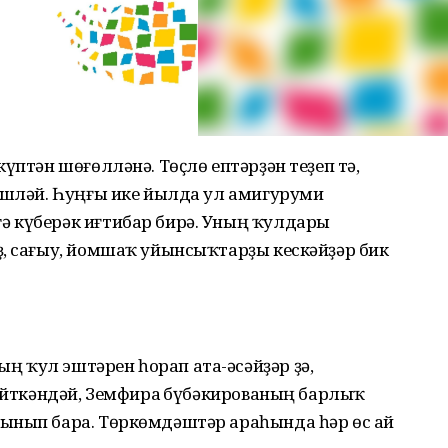
үптән шөғөлләнә. Төҫлө ептәрҙән теҙеп тә,
 эшләй. Һуңғы ике йылда ул амигуруми
 күберәк иғтибар бирә. Уның ҡулдары
ҙ, сағыу, йомшаҡ уйынсыҡтарҙы кескәйҙәр бик
 ҡул эштәрен һорап ата-әсәйҙәр ҙә,
 Әйткәндәй, Земфира Әбүбәкированың барлыҡ
ынып бара. Төркөмдәштәр араһында һәр өс ай