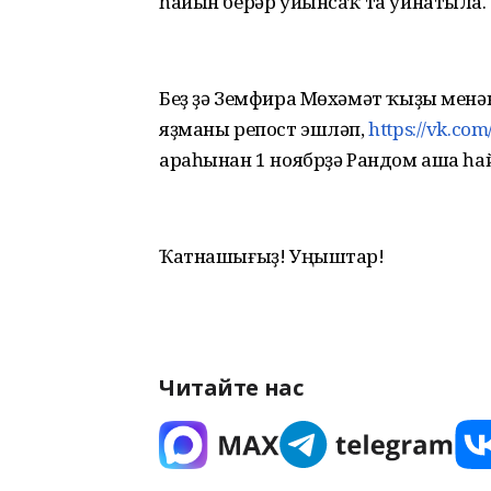
һайын берәр уйынсаҡ та уйнатыла.
Беҙ ҙә Земфира Мөхәмәт ҡыҙы менә
яҙманы репост эшләп,
https://vk.co
араһынан 1 ноябрҙә Рандом аша һай
Ҡатнашығыҙ! Уңыштар!
Читайте нас