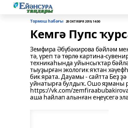
Тормош һабағы
28 ОКТЯБРЯ 2019, 14:00
Кемгә Пупс ҡур
Земфира Әбүбәкирова бәйләм мен
тә, үреп тә төрлө картина-сувен
техникаһында уйынсыҡтар бәйләү
тыуҙырған экологик яҡтан хәүеф
бик ярата. Дауамы - сайтта Беҙ 
уйнатырға булдыҡ. Ошо яҙманы 
https://vk.com/zemfiraabubakiro
аша һайлап алынған еңеүсегә элә