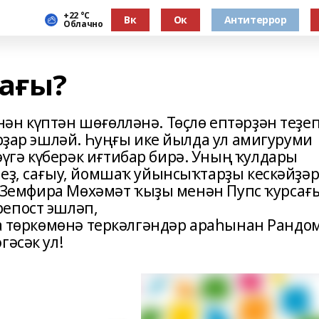
+22 °С
Вк
Ок
Антитеррор
Облачно
сағы?
ән күптән шөғөлләнә. Төҫлө ептәрҙән теҙе
ирҙар эшләй. Һуңғы ике йылда ул амигуруми
гә күберәк иғтибар бирә. Уның ҡулдары
һеҙ, сағыу, йомшаҡ уйынсыҡтарҙы кескәйҙә
ҙә Земфира Мөхәмәт ҡыҙы менән Пупс ҡурсағ
репост эшләп,
va төркөмөнә теркәлгәндәр араһынан Рандо
гәсәк ул!