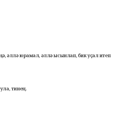
ңә, әллә юрамал, әллә ысынлап, бик уҫал итеп
була, тинең.