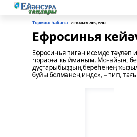
Тормош һабағы
21 НОЯБРЯ 2019, 19:00
Ефросинья кейә
Ефросинья тигән исемде тәүләп и
һорарға ҡыйманым. Моғайын, бер
дуҫтарыбыҙҙың береһенең ҡыҙыл
буйы белмәнең инде», – тип, тағы