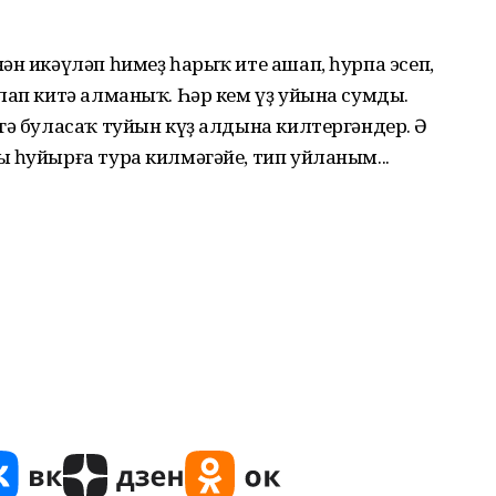
ән икәүләп һимеҙ һарыҡ ите ашап, һурпа эсеп,
лап китә алманыҡ. Һәр кем үҙ уйына сумды.
гә буласаҡ туйын күҙ алдына килтергәндер. Ә
 һуйырға тура килмәгәйе, тип уйланым...