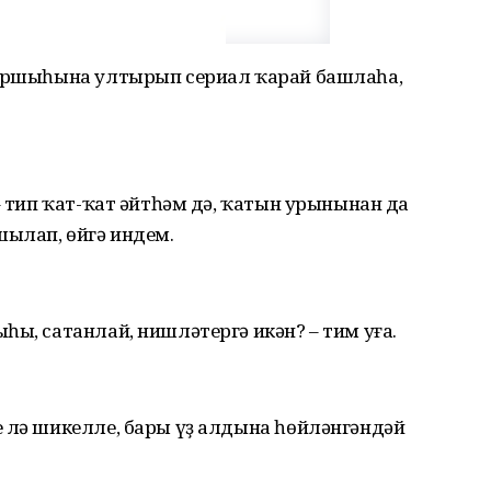
ҡаршыһына ултырып сериал ҡарай башлаһа,
– тип ҡат-ҡат әйтһәм дә, ҡатын урынынан да
шылап, өйгә индем.
һы, сатанлай, нишләтергә икән? – тим уға.
е лә шикелле, бары үҙ алдына һөйләнгәндәй