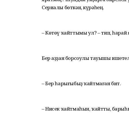
Сериалы бөткән, күрәһең.
– Көтөү ҡайттымы ул? – тип, һарай
Бер аҙҙан борсоулы тауышы ишетел
– Бер һарығыбыҙ ҡайтмаған бит.
– Нисек ҡайтмаһын, ҡайтты, барыһы