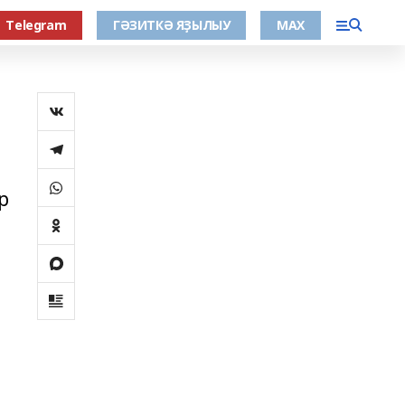
Тelegram
ГӘЗИТКӘ ЯҘЫЛЫУ
МАХ
р