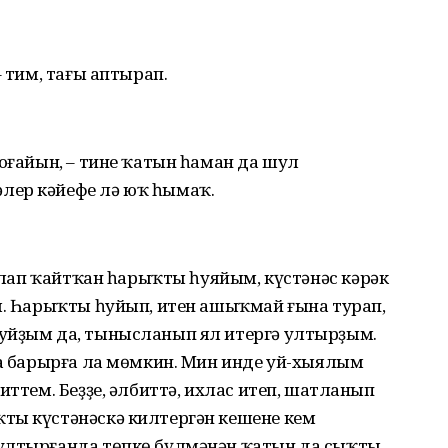
– тим, тағы аптырап.
моғайын, – тине ҡатын һаман да шул
лер кәйефе лә юҡ һымаҡ.
анлап ҡайтҡан һарыҡты һуяйым, күстәнәс кәрәк
м. Һарыҡты һуйып, итен ашыҡмай ғына турап,
уйҙым да, тынысланып ял итергә ултыр­ҙым.
ға барырға ла мөмкин. Мин инде уй-хыялым
иттем. Беҙҙе, әлбиттә, ихлас итеп, шатланып
ты күстәнәскә килтергән кешене кем
ултырғанда төпкө бүлмәнән ҡатын да сыҡты.