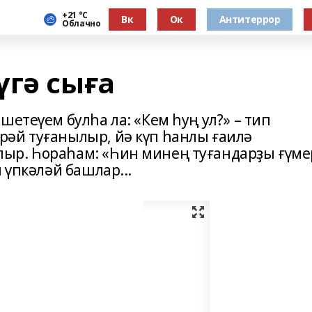
+21 °С
Вк
Ок
Антитеррор
Облачно
үгә сыға
шетеүем булһа ла: «Кем һуң ул?» – тип
әй туғанылыр, йә күп һанлы ғаилә
ыр. Һораһам: «Һин минең туғандарҙы ғүме
 үпкәләй башлар...