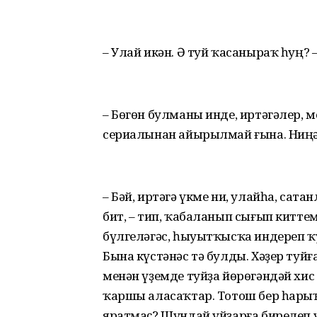
– Улай икән. Ә туй ҡасаныраҡ һуң? 
– Бөгөн булманы инде, иртәгәлер, 
сериалынан айырылмай ғына. Ниңә
– Бәй, иртәгә үкме ни, улайһа, сат
бит, – тип, ҡабаланып сығып китте
бүлгеләгәс, һыуытҡысҡа индереп ҡ
Бына күстәнәс тә булды. Хәҙер туй
менән үҙемде туйҙа йөрөгәндәй хис 
ҡаршы аласаҡтар. Тотош бер һарыҡ
яратмаҫ? Шундай уйҙарға бирелеп 