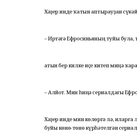
Хәҙер инде ҡатын аптырауҙан сүкәй
– Иртәгә Ефросиньяның туйы була, т
Ҡатын бер килке иҫе китеп миңә ҡара
– Алйот. Мин һиңә сериалдағы Ефро
Хәҙер инде мин көлөргә лә, иларға 
буйы көнө-төнө күрһәтелгән сериа