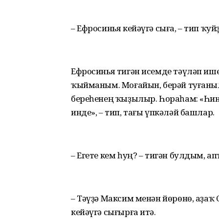
– Ефросинья кейәүгә сыға, – тип ҡуй
Ефросинья тигән исемде тәүләп ише
ҡыйманым. Моғайын, берәй туғаны
береһенең ҡыҙылыр. Һораһам: «Һи
инде», – тип, тағы үпкәләй башлар.
– Егете кем һуң? – тигән булдым, ап
– Тәүҙә Максим менән йөрөнө, аҙаҡ
кейәүгә сығырға итә.