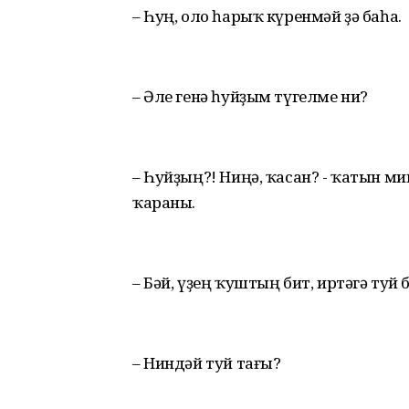
– Һуң, оло һарыҡ күренмәй ҙә баһа.
– Әле генә һуйҙым түгелме ни?
– Һуйҙың?! Ниңә, ҡасан? - ҡатын ми
ҡараны.
– Бәй, үҙең ҡуштың бит, иртәгә туй 
– Ниндәй туй тағы?