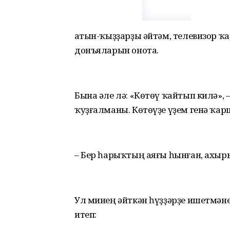
Ҡатын-ҡыҙҙарҙы әйтәм, телевизор 
донъяларын онота.
Бына әле лә: «Көтөү ҡайтып килә», 
ҡуҙғалманы. Көтөүҙе үҙем генә ҡар
– Бер һарыҡтың аяғы һынған, ахыры
Ул минең әйткән һүҙҙәрҙе ишетмән
итеп: