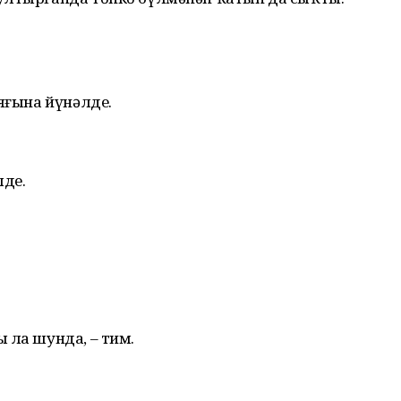
 яғына йүнәлде.
де.
 ла шунда, – тим.