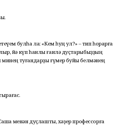
ҙы.
теүем булһа ла: «Кем һуң ул?» – тип һорарға
лыр, йә күп һанлы ғаилә дуҫтарыбыҙҙың
н минең туғандарҙы ғүмер буйы белмәнең
тырағас.
 Саша менән дуҫлашты, хәҙер профессорға