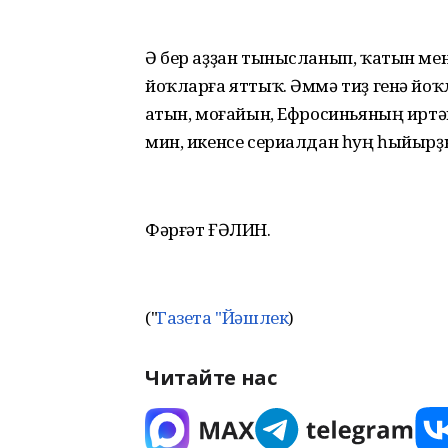
Ә бер аҙҙан тынысланып, ҡатын мен
йоҡларға яттыҡ. Әммә тиҙ генә йоҡ
Ҡатын, моғайын, Ефросиньяның иртә
мин, икенсе сериалдан һуң һыйырҙы
Фәрғәт ҒӘЛИН.
("
Газета "Йәшлек
)
Читайте нас