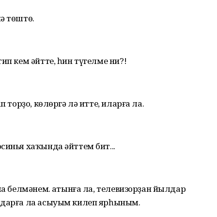
ә төштө.
ип кем әйтте, һин түгелме ни?!
п торҙо, көлөргә лә итте, иларға ла.
синья хаҡында әйттем бит...
ла белмәнем. Ҡатынға ла, телевизорҙан йылдар
лдарға ла асыуым килеп ярһыным.