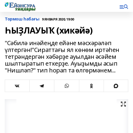
Тормош һабағы
9 ЯНВАРЯ 2020, 19:00
ҺЫҘЛАУЫҠ (хикәйә)
"Сәбилә инәйеңде ейәне мәсхәрәләп
үлтергән!"Сираттағы ял көнөм иртәһен
тетрәндергән хәбәрҙе ауылдан әсәйем
шылтыратып еткерҙе. Ауыҙымды асып
"Нишләп?" тип һорап та өлгөрмәнем...