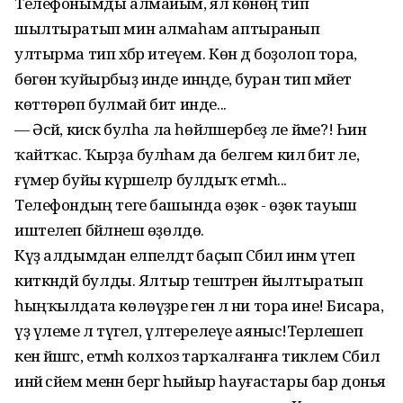
Телефонымды алмайым, ял көнөң тип
шылтыратып мин алмаһам аптыранып
ултырма тип хәбәр итеүем. Көн дә боҙолоп тора,
бөгөн ҡуйырбыҙ инде инәңде, буран тип мәйет
көттөрөп булмай бит инде...
— Әсәй, кискә булһа ла һөйләшербеҙ әле йәме?! Һин
ҡайтҡас. Ҡырҙа булһам да белгем килә бит әле,
ғүмер буйы күршеләр булдыҡ етмәһә...
Телефондың теге башында өҙөк - өҙөк тауыш
иштелеп бәйләнеш өҙөлдө.
Күҙ алдымдан елпелдәтә баҫып Сәбилә инәм үтеп
киткәндәй булды. Ялтыр тештәрен йылтыратып
һыңҡылдата көлөүҙәре генә лә ни тора ине! Бисара,
үҙ үлеме лә түгел, үлтерелеүе аяныс!Терәлешеп
кенә йәшәгәс, етмәһә колхоз тарҡалғанға тиклем Сәбилә
инәй әсәйем менән бергә һыйыр һауғастары бар донья