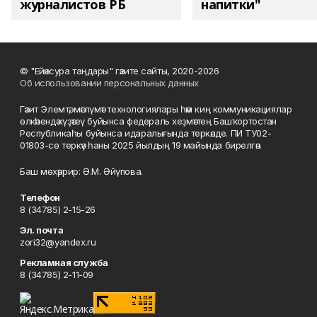
журналистов РБ
напитки"
© "Ейәнсура таңдары" гәзите сайты, 2020-2026
Об использовании персональных данных
Гәзит Элемтә, мәғлүмәт технологиялары һәм киң коммуникациялар
өлкәһендә күҙәтеү буйынса федераль хеҙмәттең Башҡортостан
Республикаһы буйынса идаралығында теркәлде. ПИ ТУ02-
01803-сө теркәү һаны 2025 йылдың 19 майында бирелгән.
Баш мөхәррир: Ә.М. Әйүпова.
Телефон
8 (34785) 2-15-26
Эл. почта
zori32@yandex.ru
Рекламная служба
8 (34785) 2-11-09