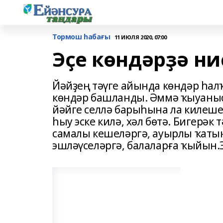
Тормош һабағы
11 ИЮЛЯ 2020, 07:00
Эҫе көндәрҙә н
Йәйҙең тәүге айында көндәр һал
көндәр башланды. Әммә ҡыуанысы 
йәйге селлә барыһына ла килеше
һыу эске килә, хәл бөтә. Бигерәк
самалы кешеләргә, ауырлы ҡатын
эшләүселәргә, балаларға ҡыйын.