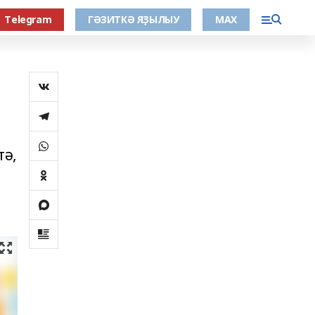
Тelegram
ГӘЗИТКӘ ЯҘЫЛЫУ
МАХ
тә,