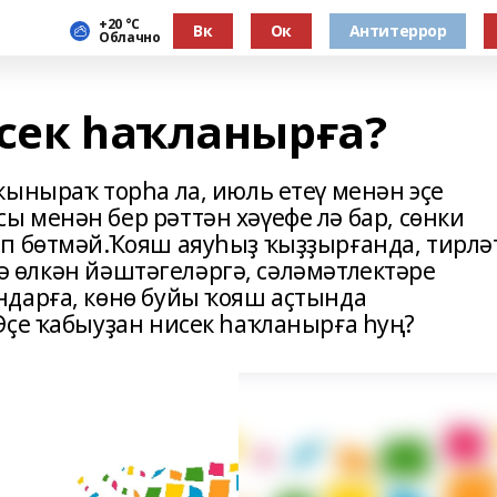
+20 °С
Вк
Ок
Антитеррор
Облачно
исек һаҡланырға?
ҡыныраҡ торһа ла, июль етеү менән эҫе
менән бер рәттән хәүе­фе лә бар, сөнки
п бөтмәй.Ҡояш аяуһыҙ ҡыҙҙырғанда, тирлә
 тә өлкән йәштәгеләргә, сәләмәтлектәре
дарға, көнө буйы ҡояш аҫтында
Эҫе ҡабыуҙан нисек һаҡланырға һуң?