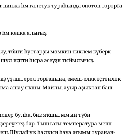
ә пинжәк һәм галстук тураһында онотоп торорға
һәм кепка алығыҙ.
ыу, тәбиғи һуттарҙы мөмкин тиклем күберәк
р, шул иҫәптән һыра эсеүҙән тыйылығыҙ.
ҙ үҙләштерелә торғанына, емеш-еләккә өҫтөнлөк
 алма ашау яҡшы. Майлы, ауыр аҙыҡтан баш
нер булһа, бик яҡшы, әммә иң түбән
йҙереүегеҙ бар. Тыштағы температура менән
йеш. Шулай уҡ һалҡын һауа ағымы туранан-