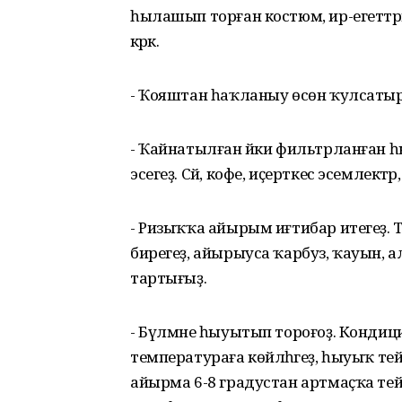
һылашып торған костюм, ир-егеттәрг
кәрәк.
- Ҡояштан һаҡланыу өсөн ҡулсатыр 
- Ҡайнатылған йәки фильтрланған һ
эсегеҙ. Сәй, кофе, иҫерткес эсемлектә
- Ризыҡҡа айырым иғтибар итегеҙ. Ти
бирегеҙ, айырыуса ҡарбуз, ҡауын,
тартығыҙ.
- Бүлмәне һыуытып тороғоҙ. Кондицио
температураға көйләһәгеҙ, һыуыҡ те
айырма 6-8 градустан артмаҫҡа те