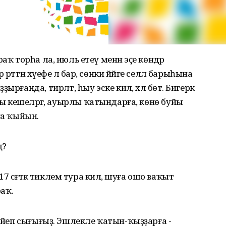
аҡ торһа ла, июль етеү менән эҫе көндәр
ттән хәүе­фе лә бар, сөнки йәйге селлә барыһына
ғанда, тирләтә, һыу эске килә, хәл бөтә. Бигерәк
самалы кешеләргә, ауырлы ҡатындарға, көнө буйы
ға ҡыйын.
ң?
17 сәғәткә тиклем тура килә, шуға ошо ваҡыт
аҡ.
кейеп сығығыҙ. Эшлекле ҡатын-ҡыҙҙарға -