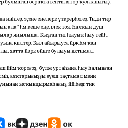
онер булмаған осраҡта вентилятор ҡулланығыҙ.
нһәгеҙ, эҫене еңелерәк үткәрерһегеҙ. Тәндән тир
ын ала” һәм ке­ше еңел­лек тоя. Һалҡын душ
ылар яңылыша. Ҡыҙған тәнгә һыуыҡ һыу тейһә,
а килтерә. Был айырыуса й­рәк һәм ҡан
ы, хатта йөрәк өйәнәге булыуы ихтимал.
ш йәймә ҡороғоҙ, ә бүлмә уртаһына һыу һалынған
мәһә, аяҡтарығыҙҙы еүеш таҫтамал менән
ҙ уңынан ысҡындырмаһағыҙ, йәй һеҙгә тик