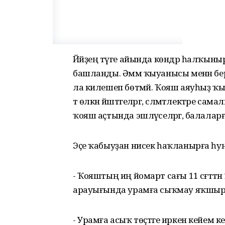
Йәйҙең тәүге айында көндәр һалҡыныр
башланды. Әммә ҡыуанысы менән бер рә
ла килешеп бөтмәй. Ҡояш аяуһыҙ ҡыҙҙыр
тә өлкән йәштәгеләргә, сәләмәтлектәре 
ҡояш аҫтында эшләүселәргә, балалар
Эҫе ҡабыуҙан нисек һаҡланырға һу
- Ҡояштың иң йомарт сағы 11 сәғәттән 
арауығында урамға сыҡмау яҡшыр
- Урамға асыҡ төҫтәге иркен кейем 