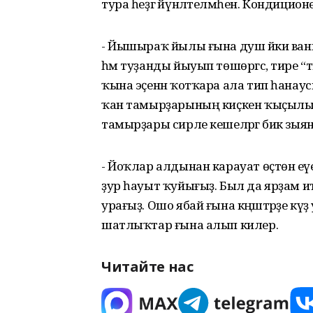
тура һеҙгә йүнәлтелмәһен. Кондици
- Йышыраҡ йылы ғына душ йәки ванна и
һәм туҙанды йыуып төшөргәс, тире “т
ҡына эҫенән ҡотҡара ала тип һанаус
ҡан тамырҙарының киҫкен ҡыҫылыуын
тамырҙары сирле кешеләргә бик зыянл
- Йоҡлар алдынан карауат өҫтөнә еүе
ҙур һауыт ҡуйығыҙ. Был да ярҙам ит
урағыҙ. Ошо ябай ғына кәңәштәрҙе кү
шатлыҡтар ғына алып килер.
Читайте нас