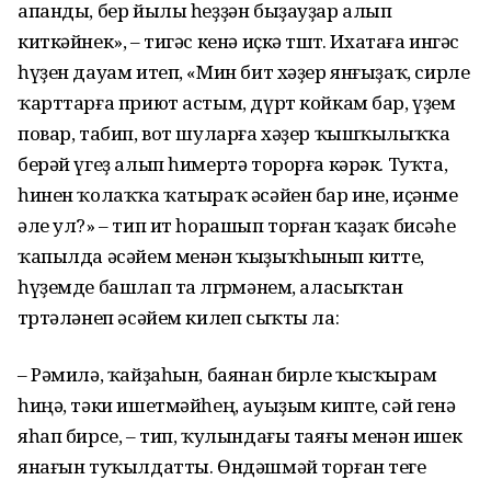
апанды, бер йылы һеҙҙән быҙауҙар алып
киткәйнек», – тигәс кенә иҫкә төштө. Ихатаға ингәс
һүҙен дауам итеп, «Мин бит хәҙер янғыҙаҡ, сирле
ҡарттарға приют астым, дүрт койкам бар, үҙем
повар, табип, вот шуларға хәҙер ҡышҡылыҡҡа
берәй үгеҙ алып һимертә торорға кәрәк. Туҡта,
һинен ҡолаҡҡа ҡатыраҡ әсәйен бар ине, иҫәнме
әле ул?» – тип ит һорашып торған ҡаҙаҡ бисәһе
ҡапылда әсәйем менән ҡыҙыҡһынып китте,
һүҙемде башлап та өлгөрмәнем, аласыҡтан
төртәләнеп әсәйем килеп сыҡты ла:
– Рәмилә, ҡайҙаһын, баянан бирле ҡысҡырам
һиңә, тәки ишетмәйһең, ауыҙым кипте, сәй генә
яһап бирсе, – тип, ҡулындағы таяғы менән ишек
янағын туҡылдатты. Өндәшмәй торған теге