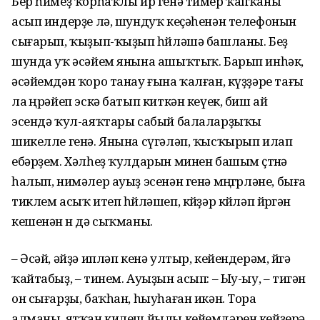
Бер һимеҙ ҡорһаҡлы ир генә тимер ҡапҡаны
асып индерҙе лә, шундуҡ кеҫәһенән телефонын
сығарып, ҡыҙып-ҡыҙып һөйләшә башланы. Беҙ
шунда уҡ әсәйем янына ашыҡтыҡ. Барып инһәк,
әсәйемдән ҡоро танау ғына ҡалған, күҙҙәре тағы
ла өңрәйеп эскә батып киткән кеүек, биш ай
эсендә ҡул-аяҡтары сабый балаларҙыҡы
шикелле генә. Янына сүгәләп, ҡысҡырып илап
ебәрҙем. Хәлһеҙ ҡулдарын минен башым өҫтөнә
һалып, нимәлер ауыҙ эсенән генә мөңгөрләне, быға
тиклем асыҡ итеп һөйләшеп, көйҙәр көйләп йөрөгән
кешенән өн дә сыҡманы.
– Әсәй, әйҙә ипләп кенә ултыр, кейендерәм, өйгә
ҡайтабыҙ, – тинем. Ауыҙын асып: – Ыу-ыу, – тигән
он сығарҙы, баҡһан, һыуһаған икән. Тора
алманы, ятҡан килеш йылы кейемдәрен кейҙерә