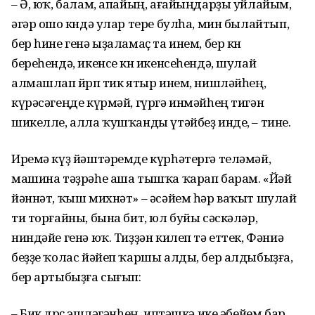
– Ә, юҡ, балам, апайың, ағайыңдарҙы уйлайым,
әгәр ошо көндә улар тере булһа, мин былайтып,
бер һине генә ыҙаламаҫ та инем, бер көн
береһендә, икенсе көн икенсеһендә, шулай
алмашлап йөрөп тик ятыр инем, нишләйһең,
күрәсәгеңде күрмәй, гүргә инмәйһең тигән
шикелле, алла ҡушҡанды үтәйбеҙ инде, – тине.
Иремә күҙ йәштәремде күрһәтергә теләмәй,
машина тәҙрәһе аша тышҡа ҡарап барам. «Йәй
йәннәт, ҡыш михнәт» – әсәйем һәр ваҡыт шулай
ти торғайны, бына бит, юл буйы сәскәләр,
ниндәйе генә юҡ. Тиҙҙән килеп тә еттек, Фәниә
беҙҙе ҡолас йәйеп ҡаршы алды, бер алдыбыҙға,
бер артыбыҙға сығып:
– Бик дөрөҫ эшләгәнһең, иптәшкә ике әбейем бар,