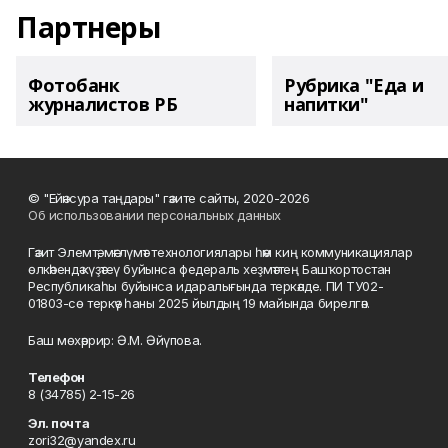
Партнеры
Фотобанк
Рубрика "Еда и
журналистов РБ
напитки"
© "Ейәнсура таңдары" гәзите сайты, 2020-2026
Об использовании персональных данных
Гәзит Элемтә, мәғлүмәт технологиялары һәм киң коммуникациялар
өлкәһендә күҙәтеү буйынса федераль хеҙмәттең Башҡортостан
Республикаһы буйынса идаралығында теркәлде. ПИ ТУ02-
01803-сө теркәү һаны 2025 йылдың 19 майында бирелгән.
Баш мөхәррир: Ә.М. Әйүпова.
Телефон
8 (34785) 2-15-26
Эл. почта
zori32@yandex.ru