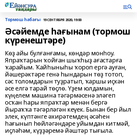
Тормош һабағы
19 СЕНТЯБРЯ 2020, 19:00
Әсәйемде һағынам (тормош
күренештәре)
Көҙ айы булғанғамы, көндәр монһоу.
Япраҡтарын ҡойған шыҡһыҙ ағастарға
ҡарайым. Ҡайһыныһы ҡороп ергә ауған,
йәшерәктәре генә һындарын төҙ тотоп,
сәс толомдарын туҙратып, ҡаршы иҫкән
әсе елгә тарай төҫлө. Үҙем юлдамын,
күңелем машина тәгәрмәсенә эләгеп
осҡан һары япраҡтар менән бергә
йыраҡҡа тәгәрләгән кеүек. Бынан бер йыл
элек, күптәнге әхирәтемдең әсәһен
һағынып һөйләгәндәре уйымдан китмәй,
иҫләһәм, күҙҙәремә йәштәр тығыла.