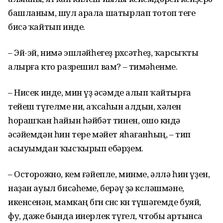
башланым, шул арала шатырлап тотоп теге
бисә ҡайтып инде.
– Эй-эй, нимә эшләйһегеҙ рөхсәтһеҙ, ҡарсыҡты
алырға кто разрешил вам? – тимәһенме.
– Нисек инде, мин үҙ әсәмде алып ҡайтырға
тейеш түгелме ни, аҡсаһын алдын, хәлен
һорашҡан һайын һәйбәт тинен, ошо көндә
әсәйемдән һин тере мәйет яһағанһың, – тип
асыуымдан ҡысҡырып ебәрҙем.
– Осторожно, кем ғәйепле, минме, әллә һин үҙен,
наҙан ауыл бисәһеме, берәү ҙә көсләшмәне,
икенсенән, мамкаң бөгөн өсөнсө көн түшәгемде буяй,
фу, даже бында инерлек түгел, чтобы артынса