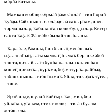
мәрйә ҡатыны:
– Мамкан вообще күрмәй ҙәме әллә? – тип һорай
ҡуйҙы. Сәй янына тегеләрҙе лә саҡырһам, инеп
торманылар, ҡабаланған кеше булдылар. Китер
саҡта ҡаҙаҡ Фәниәһе былай тип һалды:
– Ҡара әле, Рәмилә, һин бының менән ныҡ
ыҙаланаһың, тағы мамкаң һымаҡ бер- ике әбей
тап та, ярты йылға булһа ла алып килеп һал
минең приютҡа, ҡурҡма, беҙ матур ҡарайбыҙ,
табип янында тигән һымаҡ. Уйла, тик оҙаҡ түгел,
– тине.
– Ярай инде, шулай ҡайғыртҡас, мин, бер
уйлаһан, уға кем, ете-ят кеше, – тигән булам
эстән генә.