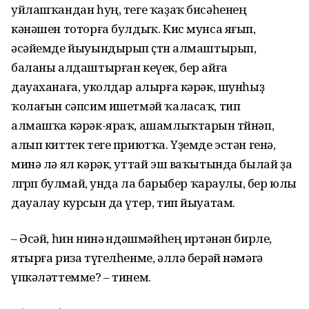
уйлашҡандан һуң, теге ҡаҙаҡ бисәһенең
кәнәшен тоторға булдыҡ. Кис мунса яғып,
әсәйемде йыуындырып өҫтөн алмаштырып,
баланы алдаштырған кеүек, бер айға
дауаханаға, уколдар алырға кәрәк, шунһыҙ
ҡолағын сәпсим ишетмәй ҡаласаҡ, тип
алмашҡа кәрәк-яраҡ, ашамлыҡтарын төйнәп,
алып киттек теге приютҡа. Үҙемде эстән генә,
минә лә ял кәрәк, уттай эш ваҡытында былай ҙа
өлгөрөп булмай, унда ла барыбер ҡараулы, бер юлы
дауалау курсын да үтер, тип йыуатам.
– Әсәй, һин нинә өндәшмәйһең иртәнән бирле,
ятырға риза түгелһенме, әллә берәй нәмәгә
үпкәләттемме? – тинем.