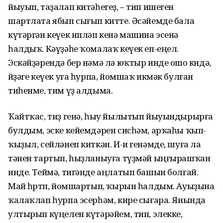
йыуып, таҙалап китәһегеҙ, – тип ишеген
шартлата ябып сығып китте. Әсәйемде бала
күтәргән кеүек ипләп кенә машина эсенә
һалдыҡ. Кәүҙәһе ҡомалаҡ кеүек еп-еңел.
Эскәйҙәрендә бер нәмә лә юҡтыр инде ошо көндә,
өйҙәге кеүек уға һурпа, йомшаҡ икмәк булған
тиһенме, тим үҙ алдыма.
Ҡайтҡас, тиҙ генә, һыу йылытып йыуындырырға
булдым, эске кейемдәрен сисһәм, арҡаһы ҡып-
ҡыҙыл, сейләнеп киткән. И-и генәмде, шуға ла
тәнен тартып, һыҙланыуға түҙмәй ыңғырашҡан
инде. Теймә, тигәнде аңлатып башын болғай.
Май һөртөп, йомшартып, ҡырын һалдым. Ауыҙына
ҡалаҡлап һурпа эсерһәм, кире сығара. Янында
ултырып күңелен күтәрәйем, тип, элекке,