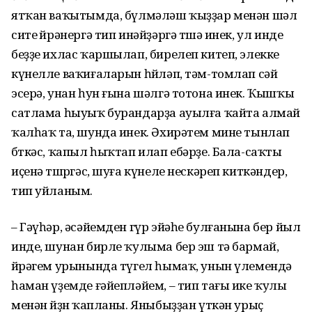
ятҡан ваҡытымда, бүлмәләш ҡыҙҙар менән шәл
сите өйрәнергә тип инәйҙәргә төшә инек, ул инде
беҙҙе ихлас ҡаршылап, бирелеп китеп, элекке
күнелле ваҡиғаларын һөйләп, тәм-томлап сәй
эсерә, унан һун ғына шәлгә тотона инек. Ҡышҡы
сатлама һыуыҡ бурандарҙа ауылға ҡайта алмай
ҡалһаҡ та, шунда инек. Әхирәтем мине тынлап
бөткәс, ҡапыл һыҡтап илап ебәрҙе. Бала-саҡты
иҫенә төшөргәс, шуға күнеле нескәреп киткәндер,
тип уйланым.
– Гәүһәр, әсәйемден гүр эйәһе булғанына бер йыл
инде, шунан бирле ҡулыма бер эш тә бармай,
йөрәгем урынында түгел һымаҡ, унын үлемендә
һаман үҙемде ғәйепләйем, – тип тағы ике ҡулы
менән йөҙөн ҡапланы. Яныбыҙҙан үткән урыҫ