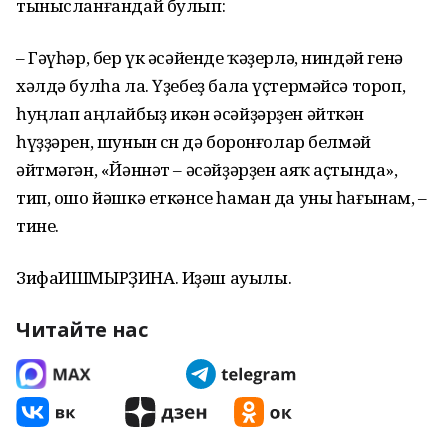
тынысланғандай булып:
– Гәүһәр, бер үк әсәйенде ҡәҙерлә, ниндәй генә
хәлдә булһа ла. Үҙебеҙ бала үҫтермәйсә тороп,
һуңлап аңлайбыҙ икән әсәйҙәрҙен әйткән
һүҙҙәрен, шунын өсөн дә боронғолар белмәй
әйтмәгән, «Йәннәт – әсәйҙәрҙен аяҡ аҫтында»,
тип, ошо йәшкә еткәнсе һаман да уны һағынам, –
тине.
ЗифаИШМЫРҘИНА. Иҙәш ауылы.
Читайте нас