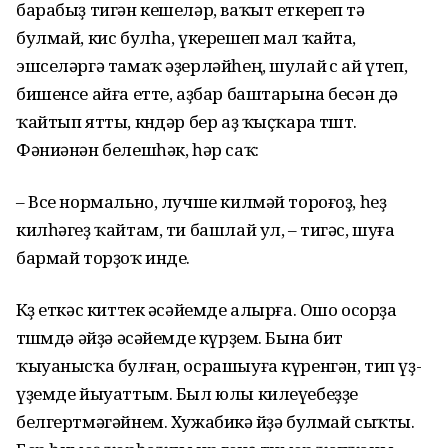
барабыҙ тигән кешеләр, ваҡыт еткереп тә
булмай, кис булһа, үкерешеп мал ҡайта,
эшселәргә тамаҡ әҙерләйһең, шулай өс ай үтеп,
бишенсе айға етте, аҙбар баштарына бесән дә
ҡайтып ятты, көндәр бер аҙ ҡыҫҡара төштө.
Фәниәнән белешһәк, һәр саҡ:
– Все нормально, лучше килмәй тороғоҙ, һеҙ
килһәгеҙ ҡайтам, ти башлай ул, – тигәс, шуға
бармай торҙоҡ инде.
Көҙ еткәс киттек әсәйемде алырға. Ошо осорҙа
төшөмдә әйҙә әсәйемде күрҙем. Бына бит
ҡыуанысҡа булған, осрашыуға күренгән, тип үҙ-
үҙемде йыуаттым. Был юлы килеүебеҙҙе
белгертмәгәйнем. Хужабикә өйҙә булмай сыҡты.