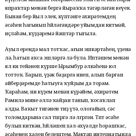
япраҡтар менән бергә йыраҡҡа тәгәрләгән кеүек.
Бынан бер йыл элек, күптәнге әхирәтемдең
әсәһен һағынып һөйләгәндәре уйымдан китмәй,
иҫләһәм, күҙҙәремә йәштәр тығыла.
Ауыл ерендә мал тотҡас, ағын эшкәртәһең, үҙенә
лә, һатып аҡса эшләргә лә була. Иптәшем менән
ял көнө тейәнеп күрше Ырымбур әлкәһенә юл
тоттоҡ. Барып, үҙәк баҙарға инеп, алып барған
әйберҙәремде һатыуға ҡуйҙым да торам.
Ҡараһам, ни күҙем менән күрәйем, әхирәтем
Рәмилә мине әллә ҡайҙан танып, ҡосаҡлап
алды. Ваҡыт тигәнен тиҙ үтә, олоғайып, сәс
толомдарына сал төшөргә лә өлгөргән. Төптө әсәһе
булып киткән, һөйләшеп хәл-әхүәлде һорашҡас,
әсәһенең хәлен белештем. Мәктәп интернатында