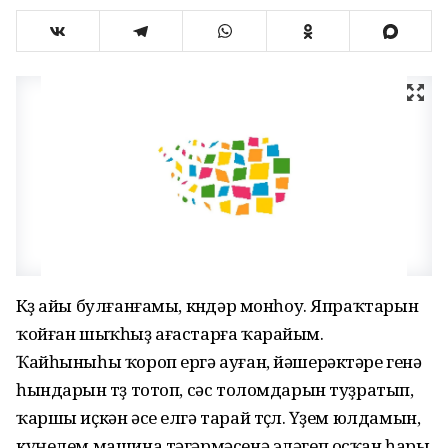
Көҙ айы булғанғамы, көндәр монһоу. Япраҡтарын
ҡойған шыҡһыҙ ағастарға ҡарайым.
Ҡайһыныһы ҡороп ергә ауған, йәшерәктәре генә
һындарын төҙ тотоп, сәс толомдарын туҙратып,
ҡаршы иҫкән әсе елгә тарай төҫлө. Үҙем юлдамын,
күңелем машина тәгәрмәсенә эләгеп осҡан һары