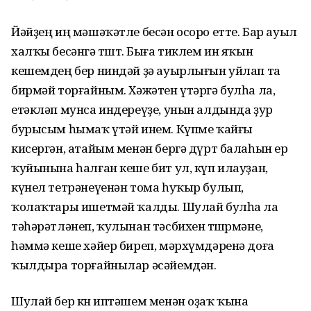
Йәйҙең иң мәшәҡәтле бесән осоро етте. Бар ауыл
халҡы бесәнгә төштө. Быға тиклем ин яҡын
кешемдең бер ниндәй ҙә ауырлығын уйлап та
бирмәй торғайным. Хәжәтен үтәргә булһа ла,
етәкләп мунса индереүҙе, унын алдында ҙур
бурысым һымаҡ үтәй инем. Күпме ҡайғы
кисергән, атайым менән бергә дүрт балаһын ер
ҡуйынына һалған кеше бит ул, күп илауҙан,
күнел тетрәнеүенән тома һуҡыр булып,
ҡолаҡтары ишетмәй ҡалды. Шулай булһа ла
тәһәрәтләнеп, ҡулынан тәсбихен төшөрмәне,
һәммә кеше хәйер биреп, мәрхүмдәренә доға
ҡылдыра торғайнылар әсәйемдән.
Шулай бер көн иптәшем менән оҙаҡ ҡына