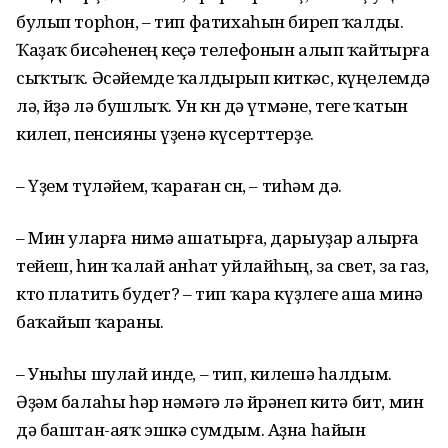
булып торһон, – тип фатихаһын биреп ҡалды.
Ҡаҙаҡ бисәһенең кеҫә телефонын алып ҡайтырға
сыҡтыҡ. Әсәйемде ҡалдырып киткәс, күңелемдә
лә, өйҙә лә бушлыҡ. Ун көн дә үтмәне, теге ҡатын
килеп, пенсияны үҙенә күсерттерҙе.
– Үҙем түләйем, ҡараған өсөн, – тиһәм дә.
– Мин уларға нимә ашатырға, дарыуҙар алырға
тейеш, һин ҡалай анһат уйлайһың, за свет, за газ,
кто платить будет? – тип ҡара күҙлеге аша минә
баҡайып ҡараны.
– Уныһы шулай инде, – тип, килешә һалдым.
Әҙәм балаһы һәр нәмәгә лә өйрәнеп китә бит, мин
дә баштан-аяҡ эшкә сумдым. Аҙна һайын