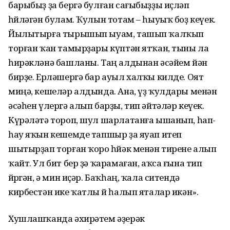
барыбыҙ ҙа бергә булған сағыбыҙҙы иҫләп
һөйләгән булам. Ҡулын тотам – һыуыҡ боҙ кеүек.
Йылытырға тырышып ыуам, ташып ҡалҡып
торған ҡан тамырҙары күптән ятҡан, тыны ла
һирәкләнә башланы. Таң алдынан әсәйем йән
бирҙе. Ерләшергә бар ауыл халҡы килде. Оят
миңә, кешеләр алдында. Ана, үҙ ҡулдары менән
әсәһен үлергә алып барҙы, тип әйтәләр кеүек.
Күрәләтә тороп, шул шарлатанға ышанып, һап-
һау яҡын кешемде тапшыр ҙа яуап итеп
шытырҙап торған ҡоро һөйәк менән тирене алып
ҡайт. Ул бит бер ҙә ҡарамаған, аҡса ғына тип
йөрөгән, ә мин иҫәр. Баҡһаң, ҡала ситендә
кирбестән ике ҡатлы өй һалып яталар икән».
Хушлашҡанда әхирәтем әҙерәк