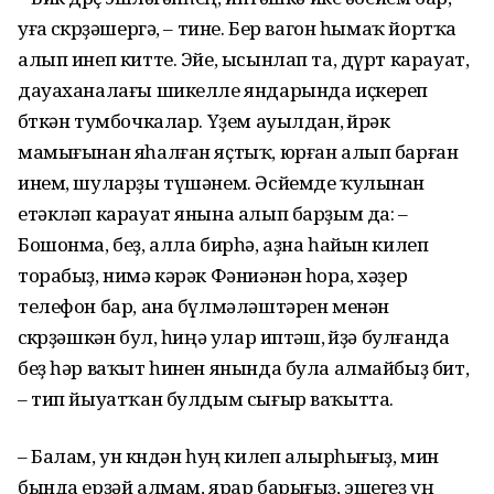
уға сөкөрҙәшергә, – тине. Бер вагон һымаҡ йортҡа
алып инеп китте. Эйе, ысынлап та, дүрт карауат,
дауаханалағы шикелле яндарында иҫкереп
бөткән тумбочкалар. Үҙем ауылдан, өйрәк
мамығынан яһалған яҫтыҡ, юрған алып барған
инем, шуларҙы түшәнем. Әсйемде ҡулынан
етәкләп карауат янына алып барҙым да: –
Бошонма, беҙ, алла бирһә, аҙна һайын килеп
торабыҙ, нимә кәрәк Фәниәнән һора, хәҙер
телефон бар, ана бүлмәләштәрен менән
сөкөрҙәшкән бул, һиңә улар иптәш, өйҙә булғанда
беҙ һәр ваҡыт һинен янында була алмайбыҙ бит,
– тип йыуатҡан булдым сығыр ваҡытта.
– Балам, ун көндән һуң килеп алырһығыҙ, мин
бында ерҙәй алмам, ярар барығыҙ, эшегеҙ уң