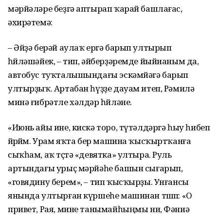
мәрйәләре беҙгә аптырап ҡарай башлағас,
әхирәтемә:
– Әйҙә берәй аулаҡ ергә барып ултырып
һөйләшәйек, – тип, әйберҙәремде йыйнаным да,
автобус туҡталышындағы эскәмйәгә барып
ултырҙыҡ. Артабан һүҙҙе дауам итеп, Рәмилә
минә ғибрәтле хәлдәр һөйләне.
«Июнь айы ине, кискә торо, түтәлдәргә һыу һибеп
йөрөйөм. Урам яҡта бер машина ҡысҡыртҡанға
сыҡһам, аҡ төҫтә «девятка» ултыра. Руль
артындағы урыҫ мәрйәһе башын сығарып,
«говядину берем», – тип ҡысҡырҙы. Унғансы
янында ултырған күршеһе машинан төшөп: «О
привет, Рая, мине танымайһыңмы ни, Фәниә