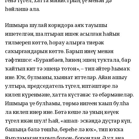
генә түгел, хатта министрҙың үҙе менән дә
һөйләшә ала.
Ишмырҙа шулай коридорҙа аяҡ тауышы
ишетелгән, шалтырап ишек асылған һайын
тилмереп көттө, һорау алырға тиҙерәк
саҡырғандарын көттө. Барып инеү менән
тәфтишсе: «Буранбаев, һинең эшең туҡтала, бар
ҡайтып кит тә эшеңә тотон», – тип әйтер һымаҡ
ине. Юҡ, булманы, хыянат иттеләр. Айҙан ашыу
ултыра, председатель түгел, иптәштәре лә
килеп күренмәне, хатта күстәнәс тә ебәрмәнеләр.
Ишмырҙа үҙе булһамы, төрмә нигеҙен ҡаҙып булһа
ла килеп инер ине. Бөтә кеше лә уның кеүек
түгел икән шул! Һай, «ашап- эскәндә дуҫтар күп,
башыңа бәлә төшһә, береһе лә юҡ», тип юҡҡа
йырламағандарҙыр борон- борондан. Ә ул ана