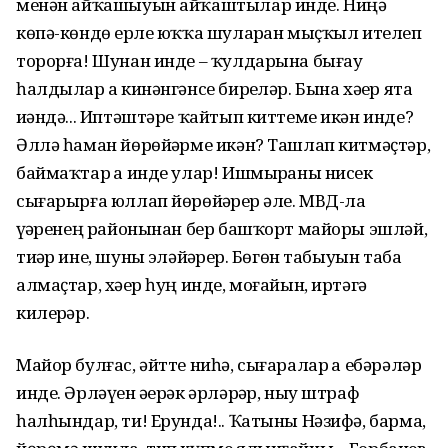
менән айҡашыуын айҡаштылар инде. Ниңә
көпә-көндөҙ ерле юҡҡа шуларҙан мыҫҡыл ителеп
торорға! Шунан инде – ҡулдарына бығау
һалдылар ҙа кинәнгәнсе бирҙеләр. Бына хәҙер ята
иҙәндә... Иптәштәре ҡайтып киттеме икән инде?
Әллә һаман йөрөйҙәрме икән? Ташлап китмәҫтәр,
баймаҡтар ҙа инде улар! Ишмырҙаны нисек
сығарырға юллап йөрөйҙәрҙер әле. МВД-ла
үҙҙәренең районынан бер башҡорт майоры эшләй,
тиҙәр ине, шуны эҙләйҙәрҙер. Бөгөн табыуын таба
алмаҫтар, хәҙер һуң инде, моғайын, иртәгә
килерҙәр.
Майор булғас, әйтте ниһә, сығаралар ҙа ебәрәләр
инде. Әрләүен әҙерәк әрләрҙәр, ныу штраф
һалһындар, ти! Ерунда!.. Ҡатыны Нәзифә, барма,