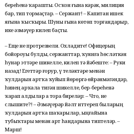
береһенә ҡарашты. Осҡон ғына кәрәк, милиция
бар, тип тормаҫтар. – Сержант! – Капитан ишек
яғына ҡысҡырҙы. Шуны ғына көтөп торғандарҙыр,
ике әзмәүер килеп баҫты.
– Еще не протрезвели. Охладите! Офицерҙың
бойороуы булды, сержанттар, ҡуянға һөсләткән
һунар эттәре шикелле, килеп тә йәбеште: – Руки
назад! Егеттәр ғорур, үҙ теләктәре менән
ҡулдарын артҡа ҡуйып йөрөргә өйрәнмәгәндәр,
һинең арҡала тигән шикелле, бер-береһенә
ҡарап алдылар ҙа тора бирҙеләр: – Что, не
слышите?! – Әзмәүерҙәр йәлт иттереп быларҙың
ҡулдарын артҡа шаҡарҙылар, ыңғайына
тубыҡтары менән арт һандарына типтеләр. –
Марш!