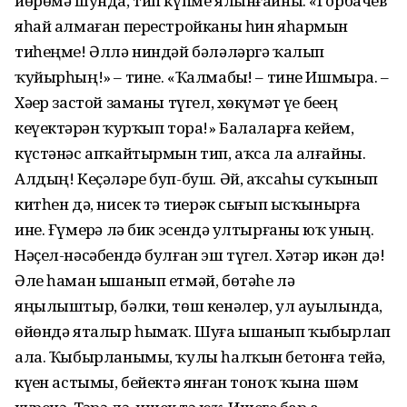
йөрөмә шунда, тип күпме ялынғайны. «Горбачев
яһай алмаған перестройканы һин яһармын
тиһеңме! Әллә ниндәй бәләләргә ҡалып
ҡуйырһың!» – тине. «Ҡалмабыҙ! – тине Ишмырҙа. –
Хәҙер застой заманы түгел, хөкүмәт үҙе беҙҙең
кеүектәрҙән ҡурҡып тора!» Балаларға кейем,
күстәнәс апҡайтырмын тип, аҡса ла алғайны.
Алдың! Кеҫәләре буп-буш. Әй, аҡсаһы суҡынып
китһен дә, нисек тә тиҙерәк сығып ысҡынырға
ине. Ғүмерҙә лә бик эсендә ултырғаны юҡ уның.
Нәҫел-нәсәбендә булған эш түгел. Хәтәр икән дә!
Әле һаман ышанып етмәй, бөтәһе лә
яңылыштыр, бәлки, төш кенәлер, ул ауылында,
өйөндә яталыр һымаҡ. Шуға ышанып ҡыбырлап
ала. Ҡыбырланымы, ҡулы һалҡын бетонға тейә,
күҙен астымы, бейектә янған тоноҡ ҡына шәм