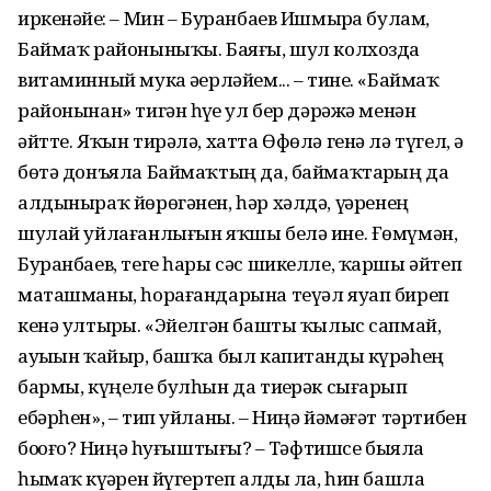
иркенәйҙе: – Мин – Буранбаев Ишмырҙа булам,
Баймаҡ районыныҡы. Баяғы, шул колхозда
витаминный мука әҙерләйем... – тине. «Баймаҡ
районынан» тигән һүҙҙе ул бер дәрәжә менән
әйтте. Яҡын тирәлә, хатта Өфөлә генә лә түгел, ә
бөтә донъяла Баймаҡтың да, баймаҡтарҙың да
алдыныраҡ йөрөгәнен, һәр хәлдә, үҙҙәренең
шулай уйлағанлығын яҡшы белә ине. Ғөмүмән,
Буранбаев, теге һары сәс шикелле, ҡаршы әйтеп
маташманы, һорағандарына теүәл яуап биреп
кенә ултырҙы. «Эйелгән башты ҡылыс сапмай,
ауыҙын ҡайыр, башҡа был капитанды күрәһең
бармы, күңеле булһын да тиҙерәк сығарып
ебәрһен», – тип уйланы. – Ниңә йәмәғәт тәртибен
боҙҙоғоҙ? Ниңә һуғыштығыҙ? – Тәфтишсе быяла
һымаҡ күҙҙәрен йүгертеп алды ла, һин башла