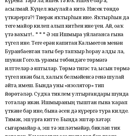
күренә. Тәҙрә лә, ишек тә юҡ. Ишеге бар ҙа,
асылмай. Күңел жыулай ҙа китә. Нисек төндө
үткәрергә?! Тиҙерәк яҡтырһын ине. Яҡтырһын да
теге майор килеп алып китһен ине үҙен. Ай, оҙаҡ
үтә ваҡыт!.. * * * Ә эш Ишмырҙа уйлағанса ғына
түгел ине. Теге ерән капитан Кальметов менән
Буранбаевтан тағы бер тапҡыр һорау алды ла,
шунан Гоголь урамы төбөндәге төрмәгә
илттеләр ҙә яптылар. Төрмә тигәс тә, ысын төрмә
түгел икән был, халыҡ белмәйенсә генә шулай
әйтә, имеш. Бында уны «изолятор» тип
йөрөтәләр. Судҡа тиклем ултырғандарҙы шунда
тоталар икән. Ишмырҙаның тыштан ғына ҡарап
үткәне бар ине, бына әсен дә күрергә тура килде.
Тимәк, эш ҙурға китте. Бында эштәр хәтәр:
сығармайҙар ҙа, эш тә эшләтмәйҙәр, бикләп тик