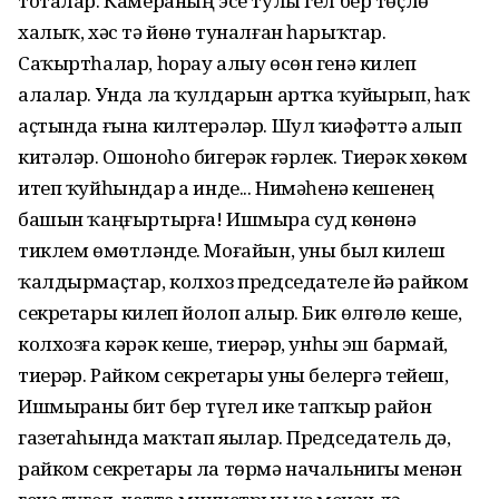
тоталар. Камераның эсе тулы гел бер төҫлө
халыҡ, хәс тә йөнө туналған һарыҡтар.
Саҡыртһалар, һорау алыу өсөн генә килеп
алалар. Унда ла ҡулдарын артҡа ҡуйҙырып, һаҡ
аҫтында ғына килтерәләр. Шул ҡиәфәттә алып
китәләр. Ошоноһо бигерәк ғәрлек. Тиҙерәк хөкөм
итеп ҡуйһындар ҙа инде... Нимәһенә кешенең
башын ҡаңғыртырға! Ишмырҙа суд көнөнә
тиклем өмөтләнде. Моғайын, уны был килеш
ҡалдырмаҫтар, колхоз председателе йә райком
секретары килеп йолоп алыр. Бик өлгөлө кеше,
колхозға кәрәк кеше, тиерҙәр, унһыҙ эш бармай,
тиерҙәр. Райком секретары уны белергә тейеш,
Ишмырҙаны бит бер түгел ике тапҡыр район
газетаһында маҡтап яҙҙылар. Председатель дә,
райком секретары ла төрмә начальнигы менән