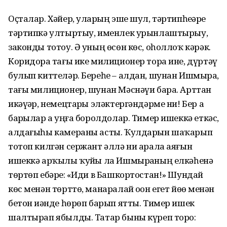
Оҫталар. Хәйер, уларҙың эше шул, тәртипһеҙҙәрҙе
тәртипкә ултыртыу, именлек урынлаштырыу,
законды тотоу. Ә уның өсөн көс, оһоллоҡ кәрәк.
Коридорҙа тағы ике милиционер тора ине, дүртәү
булып киттеләр. Береһе – алдан, шунан Ишмырҙа,
тағы милиционер, шунан Мәснәүи бара. Арттан
икәүҙәр, немецтарҙы эләктергәндәрме ни! Бер аҙ
барҙылар ҙа уңға боролдолар. Тимер ишеккә еткәс,
алдағыһы камераны асты. Ҡулдарын шаҡарып
тотоп килгән сержант әллә ни арала аяғын
ишеккә арҡылы ҡуйҙы ла Ишмырҙаның елкәһенә
төртөп ебәрҙе: «Иди в Башкортостан!» Шундай
көс менән төрттө, манаралай оҙон егет йөҙө менән
бетон иҙәнде һөрөп барып ятты. Тимер ишек
шалтырап ябылды. Татар быны күреп торҙо: