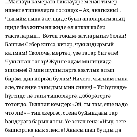
...Мәснәүи камераға бикләүҙәре менән тимер
ишекте типкеләргә тотондо: – Ах, анагызны!..
Чыгыйм гына әле, щиде буын аналарыгызның
щиде йөз житмеш жиде ел яткан кабер
такталарын...! Бөтен токым-затларыгыз белән!
Башым Себер китсә, китәр, чукындырмый
калмам! Сволочь, мөртәт, үзе татар бит әле!
Чукынган татар! Жүнле адәм милициядә
эшлиме! Ә мин шушыларга азатлык алып
бирәм, дип йөргән булам! Ничего, чыгыйм гына
әле, төсеңне таныдым мин синең! – Ул һүгенде-
һүгенде лә тагы типкеләргә, дөбөрҙәтергә
тотондо. Тыштан кемдер: «Эй, ты там, еще надо
что ли!» – тип екергәс, стена буйындағы тар
һәндерәгә барып ятты. Үҙе эстән генә: «Ныу, теге
башкортка нык эләкте! Анысы шәп булды да