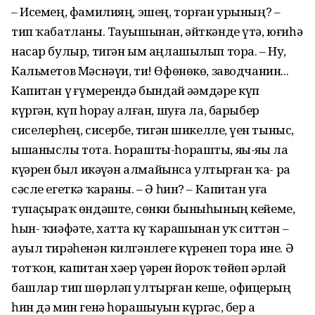
– Исемең, фамилияң, эшең, торған урының? –
тип ҡабатланы. Тауышынан, әйткәнде үтә, юғиһә
насар булыр, тигән ым аңлашылып тора. – Ну,
Кальметов Мәснәүи, ти! Өфөнөкө, заводчанин...
Капитан үҙ ғүмерендә бындай әҙәмдәрҙе күп
күргән, күп һорау алған, шуға ла, барыбер
сиселерһең, сисербеҙ, тигән шикелле, үҙен тыныс,
ышаныслы тота. Һорашты-һорашты, яҙҙы-яҙҙы ла
күҙҙәрен был икәүҙән алмайынса ултырған ҡа- ра
сәсле егеткә ҡараны. – Ә һин? – Капитан уға
тупаҫыраҡ өндәште, сөнки быныһының кейеме,
һын- ҡиәфәте, хатта күҙ ҡарашынан уҡ ситтән –
ауыл тирәһенән килгәнлеге күренеп тора ине. Ә
тотҡон, капитан хәҙер үҙҙәрен йоҙроҡ төйөп әрләй
башлар тип шөрләп ултырған кеше, офицерҙың
һин дә мин генә һорашыуын күргәс, бер аҙ