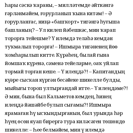
һары сәскә ҡараны, – милләтемде әйткәнгә
ғәрләнмәйем, ғорурланып ҡына китәм! – Ә
ғорурланғас, ниңә «башҡорт» тигәнгә һуғыша
башланың? – Ул килеп йәбешкәс, мин ҡарап
торорға тейешме? Үҙ илемдә теләһә кемдән
туҡмалып торорға! – Ишмырҙа тигәненең йөҙө
ҡомһарылып китте. Күрәһең, былай ғына
йомшаҡ күренә, сәменә тейҙеләрме, оҙаҡ уйлап
тормай торған кеше. – Үҙ илеңдә?! – Капитандың
күҙҙәре сысҡан күргән бесәйҙеке шикелле булды,
мыйығы тороп ултырғандай итте.– Үҙ илеңдәме?!
Ә мин, бына был Кальметов кемдең, һинең
илеңдә йәшәйбеҙ булып сығамы?! Ишмырҙа
ярамаған һүҙ ысҡындырғанын, был урында һәр
һүҙең өсөн яуап бирергә тура киләсәген төшөндө
шикелле: – Һеҙҙе белмәйем, мин үҙ илемдә