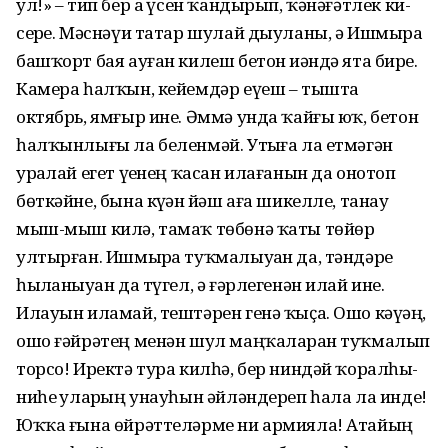
ул!» – тип бер аҙ үсен ҡандырып, ҡәнәғәтлек ки-
серҙе. Мәснәүи татар шулай дыуланы, ә Ишмырҙа
башҡорт бая ауған килеш бетон иҙәндә ята бирҙе.
Камера һалҡын, кейемдәр еүеш – тышта
октябрь, ямғыр ине. Әммә унда ҡайғы юҡ, бетон
һалҡынлығы ла беленмәй. Утыҙға ла етмәгән
урҙалай егет үҙенең ҡасан илағанын да онотоп
бөткәйне, бына күҙҙән йәш аға шикелле, танау
мыш-мыш килә, тамаҡ төбөнә ҡаты төйөр
ултырған. Ишмырҙа туҡмалыуҙан да, тәндәре
һыҙланыуҙан да түгел, ә ғәрлегенән илай ине.
Илауын иламай, тештәрен генә ҡыҫа. Ошо кәүҙәң,
ошо ғәйрәтең менән шул маңҡаларҙан туҡмалып
торсо! Иректә тура килһә, бер ниндәй ҡоралһыҙ-
ниһеҙ уларҙың унауһын әйләндереп һала ла инде!
Юҡҡа ғына өйрәттеләрме ни армияла! Атайың