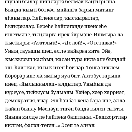
шунан былар нишләргә белмәй ҡаңғырыша.
Бында ҡыҙыҡ бөткәс, майҙанға барып митинг
яһанылар. Һөйләнеләр, ҡысҡырҙылар,
һыҙғырҙылар. Береһе һөйләгәнде икенсеһе
ишетмәне, тыңларға ирек бирмәне. Ишмырҙа ла
ҡысҡырҙы: «Азатлыҡ!», «Долой!», «Отставка!»
Уның тауышы шәп, әллә ҡайҙарға китә. Әйҙә,
ҡысҡырып ҡалһын, ҡасан тура килә әле бындай
эш. Ҡайтҡас, ҡыҙыҡ итеп һөйләр. Төнгә тиклем
йөрөрҙәр ине лә, ямғыр яуа бит. Автобустарына
инеп, «йылынғылап» алдылар. Уныһын да
күреүсе, тыйыусы булманы. Хәйер, хәҙер хөрриәт,
демократия, тиҙәр. Эш һәйбәт кенә бара ине, әллә
ҡайҙан бынау Мәснәүи тигән бәндә килеп сыҡты.
Янына килде лә һөйләнә башланы. «Башкортлар
килгән, фәлән-төгән...» Эсеп тә алған.