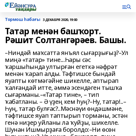
Тормош һабағы
3 ДЕКАБРЯ 2020, 19:00
Татар менән башҡорт.
Рәшит Солтангәрәев. Башы.
–Ниндәй маҡсатта янъял сығарҙығыҙ?–Ул
миңә «татар» тине...Һары сәс
ҡаршыһында ултырған егеткә нәфрәт
менән ҡарап алды. Тәфтишсе бындай
яуапты көтмәгәйне шикелле, аптырап
ҡалғандай итте, әммә эсендәген тышҡа
сығарманы.–«Татар тине», – тип
ҡабатланы. – Ә үҙең кем һуң?–Ну, татар!..–
Һуң, татар булғас?..Мәснәүи өндәшмәне,
тәфтишсе яуап таптырып торманы, эстән
генә ниҙер уйланы ла ҡуйҙы, шикелле.
Шунан Ишмырҙаға боролдо:–Ни өсөн