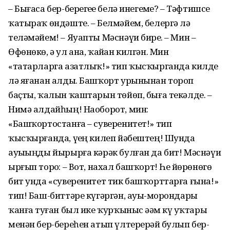
– Бығаса бер-берегеҙҙе белә инегеҙме? – Тәфтишсе
ҡатыраҡ өндәште. – Белмәйем, белергә лә
теләмәйем! – Яуапты Мәснәүи бирҙе. – Мин –
Өфөнөкө, ә ул ана, ҡайҙан килгән. Мин
«татарларга азатлыҡ!» тип ҡысҡырганда килде
лә яғанан алды. Башҡорт урынынан тороп
баҫты, ҡалын ҡаштарын төйөп, быға текәлде. –
Нимә алдайһың! Наоборот, мин:
«Башҡортостанға – суверенитет!» тип
ҡысҡырғанда, үҙең килеп йәбештең! Шунда
ауыҙыңды йырырға кәрәк булған да бит! Мәснәүи
ырғып торҙо: – Вот, нахал башҡорт! Һеҙ йөрөнөгөҙ
бит унда «суверенитет тик башҡорттарға ғына!»
тип! Баш-биттәре күгәргән, ауыҙ-морондары
ҡанға туҙған был ике ҡурҡыныс әҙәм күҙ уҡтары
менән бер-береһен атып үлтерерҙәй булып бер-