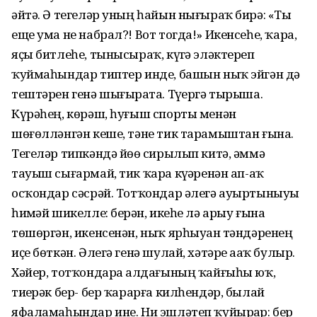
әйтә. Ә тегеләр уның һайын нығыраҡ бирә: «Ты
еще ума не набрал?! Вот тогда!» Икенсеһе, ҡара,
яҫы битлеһе, тынысыраҡ, күҙгә эләктереп
ҡуймаһындар типтер инде, башын ныҡ эйгән дә
тештәрен генә шығырҙата. Түҙергә тырыша.
Күрәһең, көрәш, һуғыш спорты менән
шөғөлләнгән кеше, тәне тик тарамыштан ғына.
Тегеләр типкәндә йөҙө сирылып китә, әммә
тауыш сығармай, тик ҡара күҙҙәренән ап-аҡ
осҡондар сәсрәй. Тотҡондар әлегә ауыртыныуҙы
һиҙмәй шикелле: берҙән, икеһе лә арыу ғына
төшөргән, икенсенән, ныҡ ярһыуҙан тәндәренең
иҫе бөткән. Әлегә генә шулай, хәтәре аҙаҡ булыр.
Хәйер, тотҡондарҙа алдағының ҡайғыһы юҡ,
тиҙерәк бер- бер ҡарарға килһендәр, былай
яфаламаһындар ине. Ни эшләтеп ҡуйырҙар: бер