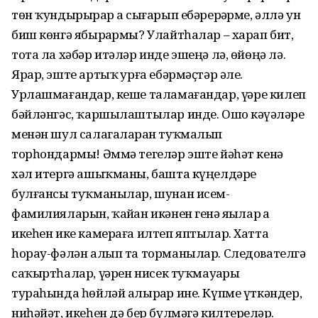
төн ҡундырырҙар ҙа сығарып ебәрерҙәрме, әллә ун
биш көнгә ябырҙармы? Улайтһалар – харап бит,
тота ла хәбәр итәләр инде эшеңә лә, өйөңә лә.
Ярар, эште артыҡ ҙурға ебәрмәҫтәр әле.
Урлашмағандар, кеше таламағандар, үҙҙәре килеп
бәйләнгәс, ҡаршылаштылар инде. Ошо кәүҙәләре
менән шул салагаларҙан туҡмалып
торһондармы! Әммә тегеләр эште йәһәт кенә
хәл итергә ашыҡманы, башта күңелдәре
булғансы туҡманылар, шунан исем-
фамилияларын, ҡайҙан икәнен генә яҙҙылар ҙа
икеһен ике камераға илтеп яптылар. Хатта
һорау-фәлән алып та торманылар. Следователгә
саҡыртһалар, үҙҙәрен нисек туҡмауҙары
тураһында һөйләй алырҙар ине. Күпме үткәндер,
ниһәйәт, икеһен дә бер бүлмәгә килтерҙеләр.