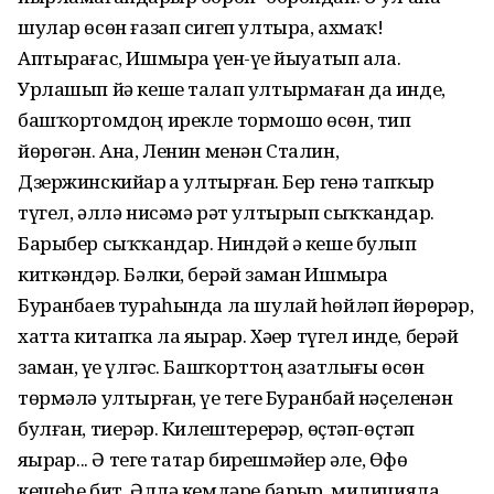
шулар өсөн ғазап сигеп ултыра, ахмаҡ!
Аптырағас, Ишмырҙа үҙен-үҙе йыуатып ала.
Урлашып йә кеше талап ултырмаған да инде,
башҡортомдоң ирекле тормошо өсөн, тип
йөрөгән. Ана, Ленин менән Сталин,
Дзержинскийҙар ҙа ултырған. Бер генә тапҡыр
түгел, әллә нисәмә рәт ултырып сыҡҡандар.
Барыбер сыҡҡандар. Ниндәй ҙә кеше булып
киткәндәр. Бәлки, берәй заман Ишмырҙа
Буранбаев тураһында ла шулай һөйләп йөрөрҙәр,
хатта китапҡа ла яҙырҙар. Хәҙер түгел инде, берәй
заман, үҙе үлгәс. Башҡорттоң азатлығы өсөн
төрмәлә ултырған, үҙе теге Буранбай нәҫеленән
булған, тиерҙәр. Килештерерҙәр, өҫтәп-өҫтәп
яҙырҙар... Ә теге татар бирешмәйҙер әле, Өфө
кешеһе бит. Әллә кемдәре барҙыр, милицияла