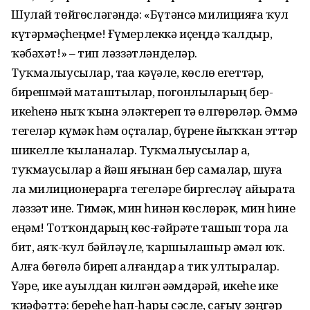
Шулай төйгөсләгәндә: «Бүтәнсә милицияға ҡул
күтәрмәҫһеңме! Ғүмерлеккә иҫеңдә ҡалдыр,
ҡәбәхәт!» – тип ләззәтләнделәр.
Туҡмалыусылар, таҙа кәүҙәле, көслө егеттәр,
бирешмәй маташтылар, погонлыларҙың бер-
икеһенә ныҡ ҡына эләктереп тә өлгөрҙөләр. Әммә
тегеләр күмәк һәм оҫталар, бүрене йыҡҡан эттәр
шикелле ҡыланалар. Туҡмалыусылар ҙа,
туҡмаусылар ҙа йәш яғынан бер самалар, шуға
ла милиционерҙарға тегеләрҙе биргесләү айырата
ләззәт ине. Тимәк, мин һинән көслөрәк, мин һине
еңәм! Тотҡондарҙың көс-ғәйрәте ташып тора ла
бит, аяҡ-ҡул бәйләүле, ҡаршылашыр әмәл юҡ.
Алға бөгөлә биреп алғандар ҙа тик ултыралар.
Үҙҙәре, ике ауылдан килгән әҙәмдәрҙәй, икеһе ике
ҡиәфәттә: береһе һап-һары сәсле, сағыу зәңгәр