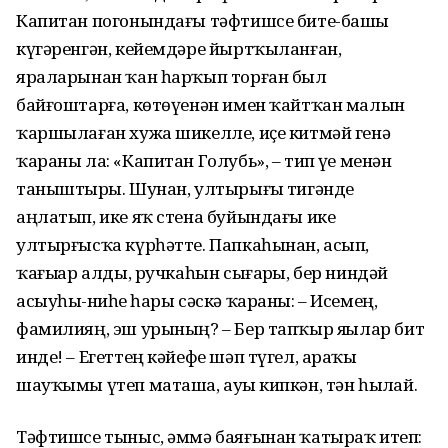
Капитан погонындағы тәфтишсе бите-башы
күгәренгән, кейемдәре йыртҡыланған,
яраларынан ҡан һарҡып торған был
байғоштарға, көтөүенән имен ҡайтҡан малын
ҡаршылаған хужа шикелле, иҫе китмәй генә
ҡараны ла: «Капитан Голубь», – тип үҙе менән
таныштырҙы. Шунан, ултырығыҙ тигәнде
аңлатып, ике яҡ стена буйындағы ике
ултырғысҡа күрһәтте. Папкаһынан, асып,
ҡағыҙҙар алды, ручкаһын сығарҙы, бер ниндәй
асыуһыҙ-ниһеҙ һары сәскә ҡараны: – Исемең,
фамилияң, эш урының? – Бер тапҡыр яҙҙылар бит
инде! – Егеттең кәйефе шәп түгел, араҡы
шауҡымы үтеп маташа, ауыҙ кипкән, тән һыҙлай.
Тәфтишсе тыныс, әммә баяғынан ҡатыраҡ итеп: