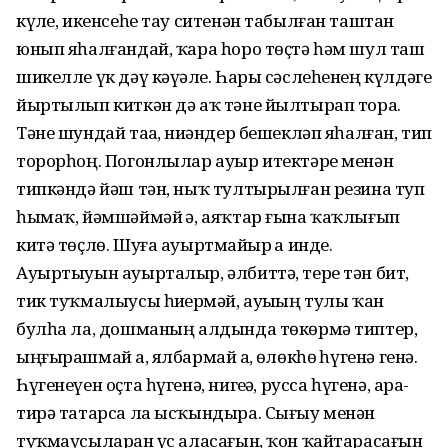
күҙле, икенсеһе тау ситенән табылған таштан
юнып яһалғандай, ҡара һоро төҫтә һәм шул таш
шикелле үк дәү кәүҙәле. Һары сәслеһенең күлдәге
йыртылып киткән дә аҡ тәне йылтырап тора.
Тәне шундай таҙа, ниҙәндер бешекләп яһалған, тип
торорһоң. Погонлылар ауыр итектәре менән
типкәндә йәш тән, ныҡ тултырылған резина туп
һымаҡ, йәмшәймәй ҙә, аяҡтар ғына ҡаҡлығып
китә төҫлө. Шуға ауыртмайҙыр ҙа инде.
Ауыртыуын ауырталыр, әлбиттә, тере тән бит,
тик туҡмалыусы һиҙҙермәй, ауыҙың тулы ҡан
булһа ла, дошманың алдында төкөрмә типтер,
ыңғырашмай ҙа, ялбармай ҙа, өҙлөкһөҙ һүгенә генә.
Һүгенеүен оҫта һүгенә, нигеҙҙә, русса һүгенә, ара-
тирә татарса ла ысҡындыра. Сығыу менән
туҡмаусыларҙан үс аласағын, ҡон ҡайтарасағын