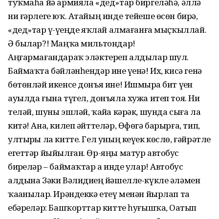
туҡмаһа йә армияла «дед»тар биргеләһә, әллә
ни ғәрлеге юҡ. Атайың инде тейеше өсөн бирә,
«дед»тар үҙ-үҙеңде яҡлай алмағанға мыҫҡыллай.
Ә былар?! Маңҡа мильтондар!
Аңғармағандараҡ эләктереп алдылар шул.
Баймаҡта бәйләнһендәр ине үҙенә! Их, кисә генә
бөтөнләй икенсе донъя ине! Ишмырҙа бит үҙен
ауылда ғына түгел, донъяла хужа итеп тоя. Ни
теләй, шуны эшләй, ҡайҙа кәрәк, шунда сыға ла
китә! Ана, килеп әйттеләр, Өфөгә барырға, тип,
ултырҙы ла китте. Гел уның кеүек көслө, ғәйрәтле
егеттәр йыйылған. Өр-яңы матур автобус
бирҙеләр – баймаҡтар ҙа инде улар! Автобус
алдына Зәки Вәлидиҙең йәшелле-күкле әләмен
ҡаҙанылар. Ирәндеккә етеү менән йырлап та
ебәрҙеләр: Башҡорттар китте һуғышҡа, Оҙатып