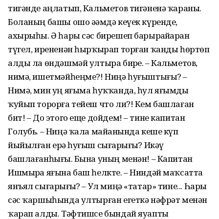
тигәнде аңлатып, Кальметов тигәненә ҡараны.
Боланың башы ошо әҙәмдә кеүек күренде,
ахырыһы. Ә һары сәс бирешеп барырҙайҙарҙан
түгел, ирененән һырҡырап торған ҡанды һөртөп
алды ла өндәшмәй ултыра бирҙе. – Кальметов,
нимә, ишетмәйһеңме?! Ниңә һуғыштығыҙ? –
Нимә, мин уң яғыма һуҡҡанда, һул яғымды
ҡуйып торорға тейеш что ли?! Кем башлаған
бит! – До этого еще дойдем! – тине капитан
Голубь. – Ниңә ҡала майҙанында кеше күп
йыйылған ерҙә һуғыш сығарҙығыҙ? Икәү
башлағанһығыҙ. Бына уның менән! – Капитан
Ишмырҙа яғына баш һелкте. – Ниндәй маҡсатта
янъял сығарҙығыҙ? – Ул миңә «татар» тине... Һары
сәс ҡаршыһында ултырған егеткә нәфрәт менән
ҡарап алды. Тәфтишсе бындай яуапты