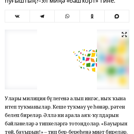
һуғыштың?–Ул миңә «башҡорт» тине.
Уларҙы милиция бүлегенә алып ингәс, ныҡ ҡына
итеп туҡманылар. Кеше туҡмау үҙе һөнәр, рәтен
белеп бирҙеләр. Әллә ни арала аяҡ-ҡулдарын
бәйләнеләр ҙә типкеләргә тотондолар. «Бауырын
төй, бауырын!» – тип бер-береһенә миҙәт бирҙеләр.