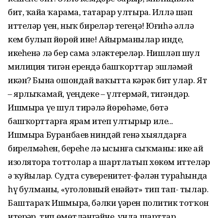
бит, ҡайҙа ҡарама, татарҙар ултыра. Иллә шәп
иттеләр үҙен, ныҡ бирҙеләр тегеңә! Юғиһә әллә
кем булып йөрөй ине! Айырманылар инде,
икеһенә лә бер сама эләктерҙеләр. Нишләп шул
милиция тигән ерендә башҡорттар эшләмәй
икән? Бына ошондай ваҡытта кәрәк бит улар. Ят
– ярлыҡамай, үҙеңдеке – үлтермәй, тигәндәр.
Ишмырҙа үҙе шул тирәлә йөрөһәме, бөтә
башҡорттарға ярҙам итеп ултырыр иле...
Ишмырҙа Буранбаев ниндәй генә хыялдарға
бирелмәһен, береһе лә ысынға сыҡманы: ике ай
изоляторҙа тоттолар ҙа шартлатып хөкөм иттеләр
ҙә ҡуйҙылар. Судта суверенитет-фәлән тураһында
һүҙ булманы, «уголовный енәйәт» тип тап- тылар.
Баштараҡ Ишмырҙа, бәлки үҙҙәрен политик тотҡон
итерҙәр, тип өмөтләнгәйне, унда шарттар