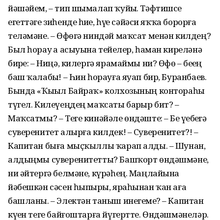
йәшәйем, – тип шымалап ҡуйҙы. Тәфтишсе
егеттәге зиһенде һиҙҙе, һүҙҙе сәйәси яҡҡа борорға
теләмәне. – Өфөгә ниндәй маҡсат менән килдең?
Был һорау ҙа асыуына тейҙелер, һаман киреләнә
бирҙе: – Ниңә, килергә ярамаймы ни? Өфө – беҙҙең
баш ҡалабыҙ! – Һин һорауға яуап бир, Буранбаев.
Бында «Ҡыҙыл Байраҡ» колхозының контораһы
түгел. Килеүеңдең маҡсаты барҙыр бит? –
Маҡсатмы? – Теге кинәйәле өндәште: – Беҙ үҙебеҙгә
суверенитет алырға килдек! – Суверенитет?! –
Капитан быға мыҫҡыллы ҡарап алды. – Шунан,
алдыңмы суверенитетты? Башҡорт өндәшмәне,
ни әйтергә белмәне, күрәһең. Маңлайына
йәбешкән сәсен һыпырҙы, яраһынан ҡан аға
башланы. – Электән таныш инегеҙме? – Капитан
күҙен теге байғоштарға йүгертте. Өндәшмәнеләр.