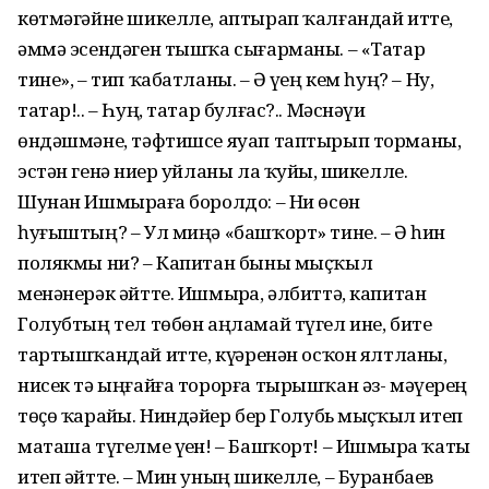
көтмәгәйне шикелле, аптырап ҡалғандай итте,
әммә эсендәген тышҡа сығарманы. – «Татар
тине», – тип ҡабатланы. – Ә үҙең кем һуң? – Ну,
татар!.. – Һуң, татар булғас?.. Мәснәүи
өндәшмәне, тәфтишсе яуап таптырып торманы,
эстән генә ниҙер уйланы ла ҡуйҙы, шикелле.
Шунан Ишмырҙаға боролдо: – Ни өсөн
һуғыштың? – Ул миңә «башҡорт» тине. – Ә һин
полякмы ни? – Капитан быны мыҫҡыл
менәнерәк әйтте. Ишмырҙа, әлбиттә, капитан
Голубтың тел төбөн аңламай түгел ине, бите
тартышҡандай итте, күҙҙәренән осҡон ялтланы,
нисек тә ыңғайға торорға тырышҡан әз- мәүерҙең
төҫө ҡарайҙы. Ниндәйҙер бер Голубь мыҫҡыл итеп
маташа түгелме үҙен! – Башҡорт! – Ишмырҙа ҡаты
итеп әйтте. – Мин уның шикелле, – Буранбаев