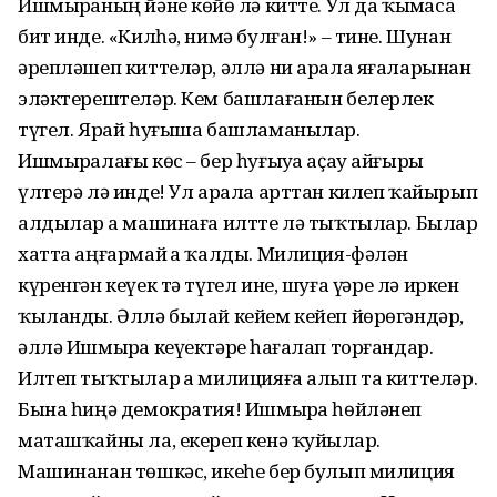
Ишмырҙаның йәне көйҙө лә китте. Ул да ҡыҙмаса
бит инде. «Килһә, нимә булған!» – тине. Шунан
әрепләшеп киттеләр, әллә ни арала яғаларынан
эләктерештеләр. Кем башлағанын белерлек
түгел. Ярай һуғыша башламанылар.
Ишмырҙалағы көс – бер һуғыуҙа аҫау айғырҙы
үлтерә лә инде! Ул арала арттан килеп ҡайырып
алдылар ҙа машинаға илтте лә тыҡтылар. Былар
хатта аңғармай ҙа ҡалды. Милиция-фәлән
күренгән кеүек тә түгел ине, шуға үҙҙәре лә иркен
ҡыланды. Әллә былай кейем кейеп йөрөгәндәр,
әллә Ишмырҙа кеүектәрҙе һағалап торғандар.
Илтеп тыҡтылар ҙа милицияға алып та киттеләр.
Бына һиңә демократия! Ишмырҙа һөйләнеп
маташҡайны ла, екереп кенә ҡуйҙылар.
Машинанан төшкәс, икеһе бер булып милиция