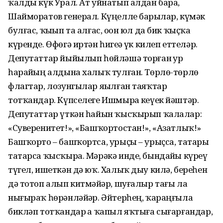
ҡалды күк Урал. Ат уйнатып алдан бара,
Шайморатов генерал. Күңелле барҙылар, күмәк
булғас, ҡыҙып та алғас, оҙон юл да бик ҡыҫҡа
күренде. Өфөгә иртән һигеҙҙә үк килеп еттеләр.
Депутаттар йыйылып һөйләшә торған ҙур
һарайҙың алдына халыҡ тулған. Төрлө-төрлө
флагтар, лозунгылар яҙылған таяҡтар
тотҡандар. Күпселеге Ишмырҙа кеүек йәштәр.
Депутаттар үткән һайын ҡысҡырып ҡалалар:
«Суверенитет!», «Башҡортостан!», «Азатлыҡ!»
Башҡорто – башҡортса, урыҫы – урыҫса, татары
татарса ҡысҡыра. Мәрәкә инде, бындайҙы күреү
түгел, ишеткән дә юҡ. Халыҡ дыу килә, береһен
дә тотоп алып китмәйҙәр, шуғалыр тағы ла
нығыраҡ һөрәнләйҙәр. Әйтерһең, ҡараңғыла
бикләп тотҡандар ҙа ҡапыл яҡтыға сығарғандар,