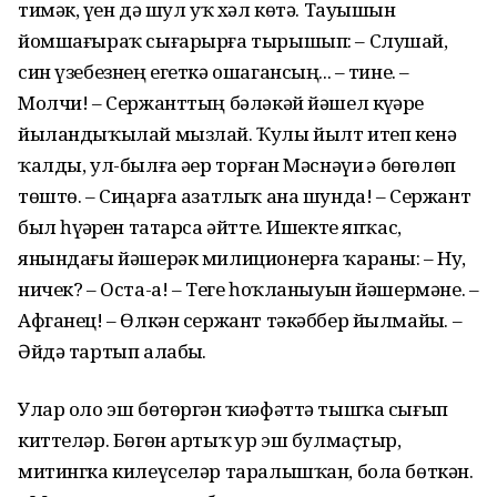
тимәк, үҙен дә шул уҡ хәл көтә. Тауышын
йомшағыраҡ сығарырға тырышып: – Слушай,
син үзебезнең егеткә ошагансың... – тине. –
Молчи! – Сержанттың бәләкәй йәшел күҙҙәре
йыландыҡылай мызлай. Ҡулы йылт итеп кенә
ҡалды, ул-былға әҙер торған Мәснәүи ҙә бөгөлөп
төштө. – Сиңарға азатлыҡ ана шунда! – Сержант
был һүҙҙәрен татарса әйтте. Ишекте япҡас,
янындағы йәшерәк милиционерға ҡараны: – Ну,
ничек? – Оста-а! – Теге һоҡланыуын йәшермәне. –
Афганец! – Өлкән сержант тәкәббер йылмайҙы. –
Әйдә тартып алабыҙ.
Улар оло эш бөтөргән ҡиәфәттә тышҡа сығып
киттеләр. Бөгөн артыҡ ҙур эш булмаҫтыр,
митингка килеүселәр таралышҡан, бола бөткән.