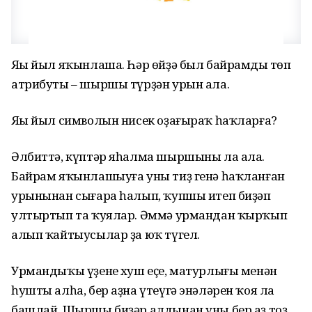
Яңы йыл яҡынлаша. Һәр өйҙә был байрамдың төп
атрибуты – шыршы түрҙән урын ала.
Яңы йыл символын нисек оҙағыраҡ һаҡларға?
Əлбиттə, күптəр яһалма шыршыны ла ала.
Байрам яҡынлашыуға уны тиҙ генə һаҡланған
урынынан сығара һалып, ҡупшы итеп биҙəп
ултыртып та ҡуялар. Əммə урмандан ҡырҡып
алып ҡайтыусылар ҙа юҡ түгел.
Урмандыҡы үҙенең хуш еҫе, матурлығы менəн
һушты алһа, бер аҙна үтеүгə энəлəрен ҡоя ла
башлай. Шыршы биҙəр алдынан уны бер аҙ тоҙ,