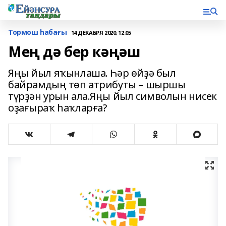
Тормош һабағы
14 ДЕКАБРЯ 2020, 12:05
Мең дә бер кәңәш
Яңы йыл яҡынлаша. Һәр өйҙә был
байрамдың төп атрибуты – шыршы
түрҙән урын ала.Яңы йыл символын нисек
оҙағыраҡ һаҡларға?