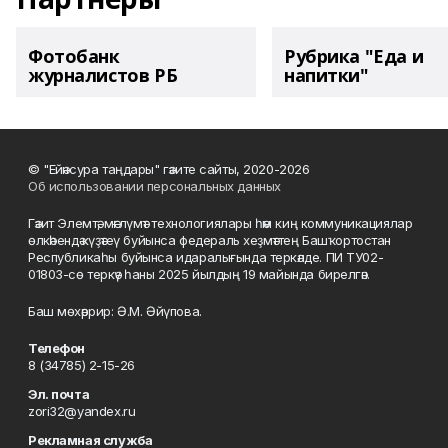
Фотобанк
Рубрика "Еда и
журналистов РБ
напитки"
© "Ейәнсура таңдары" гәзите сайты, 2020-2026
Об использовании персональных данных
Гәзит Элемтә, мәғлүмәт технологиялары һәм киң коммуникациялар
өлкәһендә күҙәтеү буйынса федераль хеҙмәттең Башҡортостан
Республикаһы буйынса идаралығында теркәлде. ПИ ТУ02-
01803-сө теркәү һаны 2025 йылдың 19 майында бирелгән.
Баш мөхәррир: Ә.М. Әйүпова.
Телефон
8 (34785) 2-15-26
Эл. почта
zori32@yandex.ru
Рекламная служба