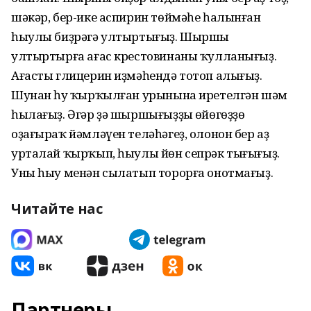
шəкəр, бер-ике аспирин төймəһе һалынған
һыулы биҙрəгə ултыртығыҙ. Шыршы
ултыртырға ағас крестовинаны ҡулланығыҙ.
Ағасты глицерин иҙмəһендə тотоп алығыҙ.
Шунан һуң ҡырҡылған урынына иретелгəн шəм
һылағыҙ. Əгəр ҙə шыршығыҙҙың өйөгөҙҙө
оҙағыраҡ йəмлəүен телəһəгеҙ, олонон бер аҙ
урталай ҡырҡып, һыулы йөн сепрəк тығығыҙ.
Уны һыу менəн сылатып торорға онотмағыҙ.
Читайте нас
Партнеры