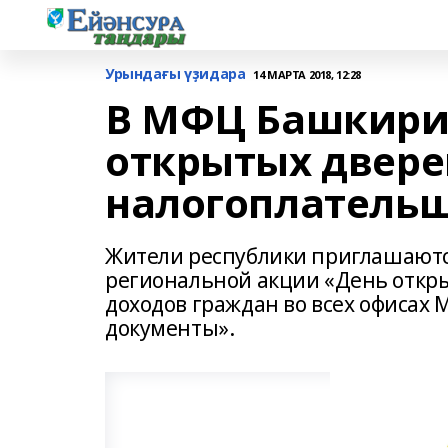
Урындағы үҙидара
14 МАРТА 2018, 12:28
В МФЦ Башкири
открытых двере
налогоплатель
Жители республики приглашаются 
региональной акции «День откр
доходов граждан во всех офисах
документы».