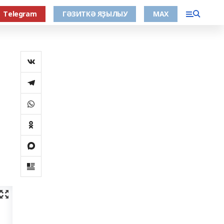
Тelegram
ГӘЗИТКӘ ЯҘЫЛЫУ
МАХ