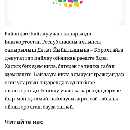
Район үҙәге һайлау участкаларында
Башҡортостан Республикаһы алтынсы
саҡырылыш Дәүләт Йыйылышына – Ҡоролтайға
депутаттар һайлау ойошҡан рәүештә бара.
Халыҡ бик әүҙем килә, бигерәк тә төшкә табан
әүҙемләште. Һайлауға килә алмаусы граждандар
өсөн уларҙың өйҙәрендә тауыш биреү
ойошторолдо. Һайлау участкаларында дәртле
йыр-моң өҙөлмәй, һайлаусыларға сәй табыны
ойошторолған, сауҙа эшләй.
Читайте нас