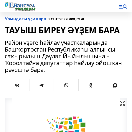
Урындағы үҙидара
9 СЕНТЯБРЯ 2018, 09:20
ТАУЫШ БИРЕҮ ӘҮҘЕМ БАРА
Район үҙәге һайлау участкаларында
Башҡортостан Республикаһы алтынсы
саҡырылыш Дәүләт Йыйылышына –
Ҡоролтайға депутаттар һайлау ойошҡан
рәүештә бара.