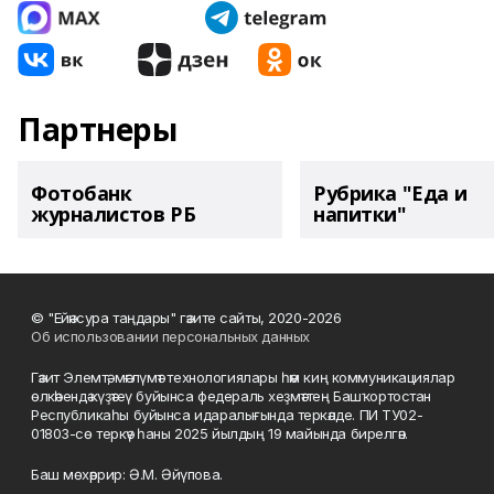
Партнеры
Фотобанк
Рубрика "Еда и
журналистов РБ
напитки"
© "Ейәнсура таңдары" гәзите сайты, 2020-2026
Об использовании персональных данных
Гәзит Элемтә, мәғлүмәт технологиялары һәм киң коммуникациялар
өлкәһендә күҙәтеү буйынса федераль хеҙмәттең Башҡортостан
Республикаһы буйынса идаралығында теркәлде. ПИ ТУ02-
01803-сө теркәү һаны 2025 йылдың 19 майында бирелгән.
Баш мөхәррир: Ә.М. Әйүпова.