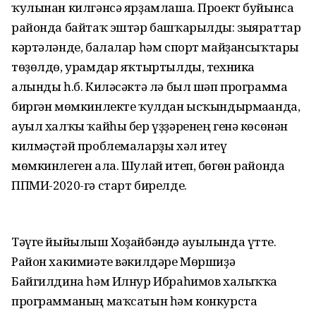
ҡулынан килгәнсә ярҙамлаша. Проект буйынса
районда байтаҡ эштәр башҡарылды: зыяраттар
кәртәләнде, балалар һәм спорт майҙансыҡтары
төҙөлдө, урамдар яҡтыртылды, техника
алынды һ.б. Киләсәктә лә был шәп программа
биргән мөмкинлекте ҡулдан ысҡындырмағанда,
ауыл халҡы ҡайһы бер үҙҙәренең генә көсөнән
килмәҫтәй проблемаларҙы хәл итеү
мөмкинлеген ала. Шулай итеп, бөгөн районда
ППМИ-2020-гә старт бирелде.
Тәүге йыйылыш Хоҙайбәндә ауылында үтте.
Район хакимиәте вәкилдәре Мөршиҙә
Байгилдина һәм Илнур Ибраһимов халыҡҡа
программаның маҡсатын һәм конкурста