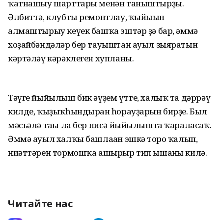
ҡатнашыу шарттары менән таныштырҙы.
Әлбиттә, клубты ремонтлау, ҡыйығын
алмаштырыу кеүек башҡа эштәр ҙә бар, әммә
хоҙайбәндәләр бер тауыштан ауыл зыяратын
кәртәләү кәрәклеген хупланы.
Тәүге йыйылыш бик әүҙем үтте, халыҡ та дәррәү
килде, ҡыҙыҡһындырған һорауҙарын бирҙе. Был
мәсьәлә тағы ла бер нисә йыйылышта ҡараласаҡ.
Әммә ауыл халҡы башлаған эшкә тоғро ҡалып,
ниәттәрен тормошҡа ашырыр тип ышанғы килә.
Читайте нас