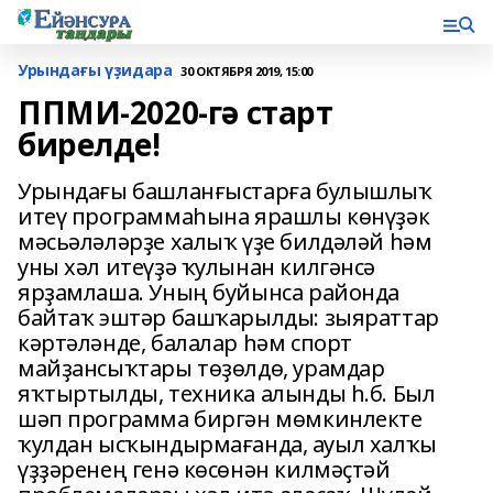
Урындағы үҙидара
30 ОКТЯБРЯ 2019, 15:00
ППМИ-2020-гә старт
бирелде!
Урындағы башланғыстарға булышлыҡ
итеү программаһына ярашлы көнүҙәк
мәсьәләләрҙе халыҡ үҙе билдәләй һәм
уны хәл итеүҙә ҡулынан килгәнсә
ярҙамлаша. Уның буйынса районда
байтаҡ эштәр башҡарылды: зыяраттар
кәртәләнде, балалар һәм спорт
майҙансыҡтары төҙөлдө, урамдар
яҡтыртылды, техника алынды һ.б. Был
шәп программа биргән мөмкинлекте
ҡулдан ысҡындырмағанда, ауыл халҡы
үҙҙәренең генә көсөнән килмәҫтәй