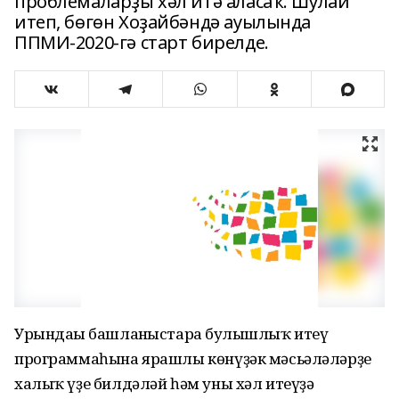
проблемаларҙы хәл итә аласаҡ. Шулай
итеп, бөгөн Хоҙайбәндә ауылында
ППМИ-2020-гә старт бирелде.
Урындағы башланғыстарға булышлыҡ итеү
программаһына ярашлы көнүҙәк мәсьәләләрҙе
халыҡ үҙе билдәләй һәм уны хәл итеүҙә