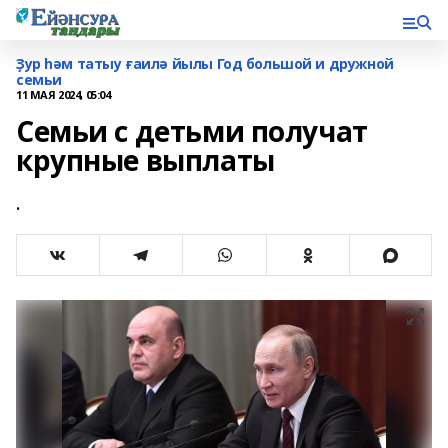
Ҙур һәм татыу ғаилә йылы Год большой и дружной
семьи
11 МАЯ 2024, 05:04
Семьи с детьми получат
крупные выплаты
.