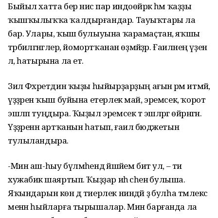
Быйыл хатта бер нисә пар индоөйрәк һәм ҡаҙҙы
ҡышҡылыҡҡа ҡалдырғандар. Тауыҡтары ла
бар. Улары, ҡыш булыуына ҡарамаҫтан, яҡшы
тәрбиәләгәнгәлер, йомортҡанан өҙмәйҙәр. Ғаиләнең үҙенә
лә, һатырына ла етә.
Зилә Фәхретдин ҡыҙы һыйырҙарҙың ағын әрәм итмәй,
үҙҙәренә ҡыш буйына етерлек май, эремсек, ҡорот
эшләп туңдыра. Ҡыҙыл эремсек тә эшләргә өйрәнгән.
Үҙҙәренән артҡанын һатып, ғаилә бюджетын
тулыландыра.
-Мин аш-һыу бүлмәһендә йәшәйем бит ул, – ти
хужабикә шаяртып. Ҡыҙҙар иһә әсәһенә булыша.
Яҡындарын көн дә тиерлек ниндәй ҙә булһа тәмлекәс
менән һыйларға тырышалар. Мин барғанда ла