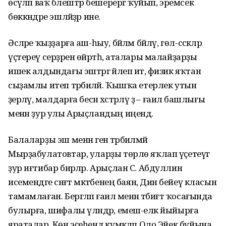
өсәүләп ваҡ бәлештәр бешерергә ҡуйып, эремсек
бөккәндәре эшләйҙәр ине.
Әсәләре ҡыҙҙарға аш-һыу, бәйләм бәйләү, гөл-сәскәләр
үҫтереү серҙәрен өйрәтһә, аталары малайҙарҙы
ишек алдындағы эштәргә йәлеп итә, физик яҡтан
сыҙамлы итеп тәрбиәләй. Ҡышҡа етерлек утын
әҙерләү, малдарға бесән хәстәрләү ҙә – ғаилә башлығы
менән ҙур улы Арыҫландың иңендә.
Балаларҙы эш менән генә тәрбиәләмәй
Мырҙабулатовтар, уларҙы төрлө яҡлап үҫетеүгә
ҙур иғтибар бирәләр. Арыҫлан С. Абдуллин
исемендәге сәнғәт мәктәбенең баян, Динә бейеү класын
тамамлаған. Бергәләп ғаилә менән тәбиғәт ҡосағында
булырға, шифалы үләндәр, емеш-еләк йыйырға
яраталар. Көн эҫеһендә күмәкләп Оло Эйек буйына,