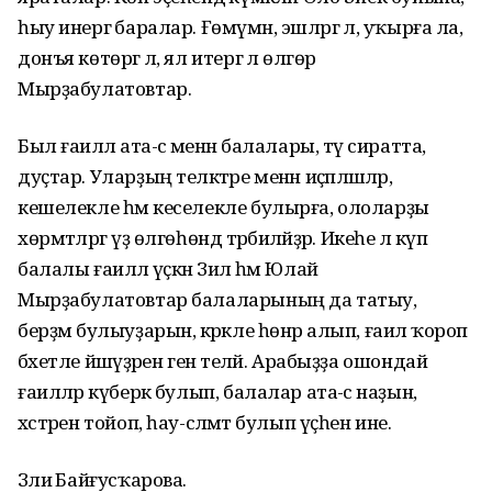
һыу инергә баралар. Ғөмүмән, эшләргә лә, уҡырға ла,
донъя көтөргә лә, ял итергә лә өлгөрә
Мырҙабулатовтар.
Был ғаиләлә ата-әсә менән балалары, тәү сиратта,
дуҫтар. Уларҙың теләктәре менән иҫәпләшәләр,
кешелекле һәм кеселекле булырға, ололарҙы
хөрмәтләргә үҙ өлгөһөндә тәрбиәләйҙәр. Икеһе лә күп
балалы ғаиләлә үҫкән Зилә һәм Юлай
Мырҙабулатовтар балаларының да татыу,
берҙәм булыуҙарын, кәрәкле һөнәр алып, ғаилә ҡороп
бәхетле йәшәүҙәрен генә теләй. Арабыҙҙа ошондай
ғаиләләр күберәк булып, балалар ата-әсә наҙын,
хәстәрен тойоп, һау-сәләмәт булып үҫһен ине.
Зәлиә Байғусҡарова.