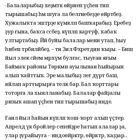
-Балаларыбыҙ хеҙмәткә өйрәнеп үҫһен тип
тырышабыҙ һәм шуға ла белгәнебеҙҙе өйрәтәбеҙ.
Хужалыҡта эштәрҙе күмәкләп башҡарабыҙ. Еребеҙ
ҙур ғына, баҡса сәсәбеҙ, күпләп картуф, ҡабаҡ
ултыртабыҙ. Йәй буйы балалар менән утап, һыу
һибеп тәрбиәләйбеҙ, – ти Зилә Фәхретдин ҡыҙы. – Биш
йыл элек әсәйем мәрхүмә булғас, тыуған яғым
Баймаҡ районы Төркмән ауылынан һыйырын
алып ҡайттыҡ. Эре малыбыҙ әлегә дүрт баш,
яйлап арттырырға теләк бар. Бал ҡорттары
тоторға ла хыялланабыҙ. Балалар файҙалы
ризыҡ ашап үҫһен тип тырышабыҙ инде.
Ғаилә йыл һайын күпләп ҡош-ҡорт алып үҫтерә.
Апрелдә үк бройлер сепейҙәре һатып алалар ҙа,
улар ҙурайыуға – индоөйрәктәр, өйрәктәр, ҡаҙҙар...