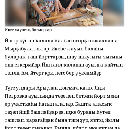
Икеһе лә уңған, бөтмөрҙәр
Йәштәр күпләп ҡалала ҡалған осорҙа никахлаша
Мырҙабулатовтар. Икеһе лә ауыл балаһы
булараҡ, таш йорттарҙы, шау-шыу, ығы-зығыны
өнәп еткермәйҙәр. Йәш ғаилә ҡаланан ауылға ҡайтып
төпләнә, һәм, әйтергә кәрәк, әлегәсә бер ҙә үкенмәйҙәр.
Тәүге улдары Арыҫлан донъяға килгәс Яңы
Петровка ауылында төҙөлөп бөтмәгән йорт менән
ер участкаһы һатып алалар. Башта аласыҡ
төҙөп йәшәй башлайҙар ҙа, иҫке бураны һүтеп
ташлап, ҡарағайҙан бына тигән ҙур, яҡты, йылы
йорт төҙөп сығалар. Бында, әлбиттә, ике яҡтан да