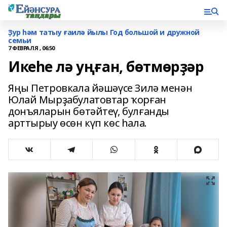
Ҙур һәм татыу ғаилә йылы Год большой и дружной
семьи
7 ФЕВРАЛЯ , 06:50
Икеһе лә уңған, бөтмөрҙәр
Яңы Петровкала йәшәүсе Зилә менән
Юлай Мырҙабулатовтар ҡорған
донъяларын бөтәйтеү, булғанды
арттырыу өсөн күп көс һала.