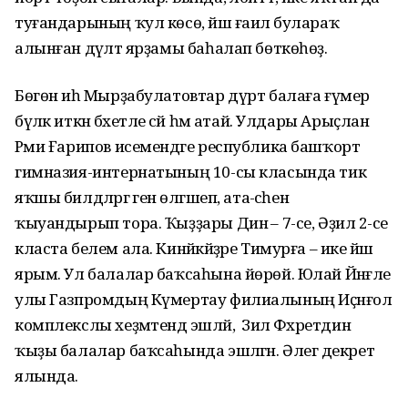
туғандарының ҡул көсө, йәш ғаилә булараҡ
алынған дәүләт ярҙамы баһалап бөткөһөҙ.
Бөгөн иһә Мырҙабулатовтар дүрт балаға ғүмер
бүләк иткән бәхетле әсәй һәм атай. Улдары Арыҫлан
Рәми Ғарипов исемендәге республика башҡорт
гимназия-интернатының 10-сы класында тик
яҡшы билдәләргә генә өлгәшеп, ата-әсәһен
ҡыуандырып тора. Ҡыҙҙары Динә – 7-се, Әҙилә 2-се
класта белем ала. Кинйәкәйҙәре Тимурға – ике йәш
ярым. Ул балалар баҡсаһына йөрөй. Юлай Йәнғәле
улы Газпромдың Күмертау филиалының Иҫәнғол
комплекслы хеҙмәтендә эшләй, ә Зилә Фәхретдин
ҡыҙы балалар баҡсаһында эшләгән. Әлегә декрет
ялында.