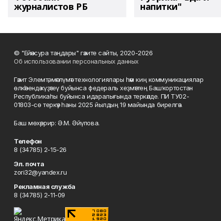
журналистов РБ
напитки"
© "Ейәнсура таңдары" гәзите сайты, 2020-2026
Об использовании персональных данных
Гәзит Элемтә, мәғлүмәт технологиялары һәм киң коммуникациялар
өлкәһендә күҙәтеү буйынса федераль хеҙмәттең Башҡортостан
Республикаһы буйынса идаралығында теркәлде. ПИ ТУ02-
01803-сө теркәү һаны 2025 йылдың 19 майында бирелгән.
Баш мөхәррир: Ә.М. Әйүпова.
Телефон
8 (34785) 2-15-26
Эл. почта
zori32@yandex.ru
Рекламная служба
8 (34785) 2-11-09