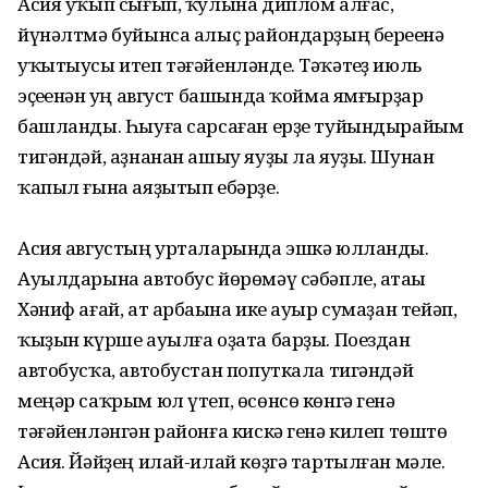
Асия уҡып сығып, ҡулына диплом алғас,
йүнәлтмә буйынса алыҫ райондарҙың береһенә
уҡытыусы итеп тәғәйенләнде. Тәҡәтһеҙ июль
эҫеһенән һуң август башында ҡойма ямғырҙар
башланды. Һыуға сарсаған ерҙе туйындырайым
тигәндәй, аҙнанан ашыу яуҙы ла яуҙы. Шунан
ҡапыл ғына аяҙытып ебәрҙе.
Асия августың урталарында эшкә юлланды.
Ауылдарына автобус йөрөмәү сәбәпле, атаһы
Хәниф ағай, ат арбаһына ике ауыр сумаҙан тейәп,
ҡыҙын күрше ауылға оҙата барҙы. Поездан
автобусҡа, автобустан попуткала тигәндәй
меңәр саҡрым юл үтеп, өсөнсө көнгә генә
тәғәйенләнгән районға кискә генә килеп төштө
Асия. Йәйҙең илай-илай көҙгә тартылған мәле.