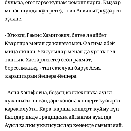
булмаһа, егеттәрҙе ҡушам ремонтларға. Ҡыҙҙар
менән шунда күсерһегеҙ, - тип Асияның күҙҙәрен
эҙләне.
- Юҡ-юҡ, Рәмис Хәмитович, бөтәһе лә һәйбәт.
Квартира менән дә ҡәнәғәтмен. Фатима әбей
миңә оҡшай. Уҡыусылар менән дә уртаҡ тел
таптыҡ. Хәстәрлегегеҙ өсөн рәхмәт,
борсолмағыҙ, - тип саҡ яуап бирҙе Асия
ҡараштарын йәшерә-йәшерә.
- Асия Хәнифовна, беҙҙең коллективҡа ауыл
хужалығы эшсәндәре көнөнә концерт ҡуйырға
кәрәк клубта. Ҡара-ҡаршы концерт ҡуйыу күп
йылдар инде традицияға әйләнгән ауылда.
Ауыл халҡы уҡытыусылар көнөндә сығыш яһай.