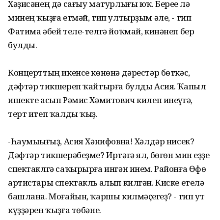
Хәҙисәнең дә сағыу матурлығы юҡ. Береһе лә
минең ҡыҙға етмәй, тип ултырҙым әле, - тип
Фатима әбей теле-телгә йоҡмай, кинәнеп бер
булды.
Концерттың икенсе көнөнә дәрестәр бөткәс,
дәфтәр тикшереп ҡайтырға булды Асия. Ҡапыл
ишекте асып Рәмис Хәмитович килеп инеүгә,
терт итеп ҡалды ҡыҙ.
-Һаумыһығыҙ, Асия Хәнифовна! Хәлдәр нисек?
Дәфтәр тикшерәбеҙме? Иртәгә ял, бөгөн мин һеҙҙе
спектаклгә саҡырырға ингән инем. Районға Өфө
артистары спектакль алып килгән. Киске етелә
башлана. Моғайын, ҡаршы килмәҫһегеҙ? - тип ут
күҙҙәрен ҡыҙға төбәне.