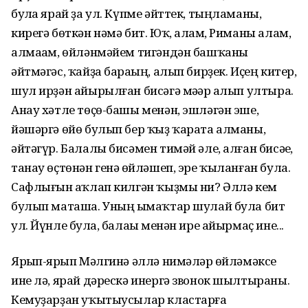
булһа ярай ҙа ул. Күпме әйттек, тыңламаны,
кирегә бөткән нәмә бит. Юҡ, алһам, Риманы алам,
алмаһам, өйләнмәйем тигәндән башҡаны
әйтмәгәс, ҡайҙа бараһың, алып бирҙек. Иҫең китер,
шул ирҙән айырылған бисәгә мәһәр һалып ултыра.
Анау хәтле төҫө-башы менән, эшләгән эше,
йәшәргә өйө булып бер ҡыҙ ҡарата алманы,
әйтәгүр. Балалы бисәмен тимәй әле, алған бисәһе,
танау өҫтөнән генә һөйләшеп, эре ҡыланған була.
Сафлығын һаҡлап килгән ҡыҙмы ни? Әллә кем
булып маташа. Уның һымаҡтар шулай була бит
ул. Йүнле булһа, балаһы менән ире айырмаҫ ине...
Ярһып-ярһып Мәлгинә әллә нимәләр һөйләмәксе
ине лә, ярай дәрескә инергә звонок шылтыраны.
Кемуҙарҙан уҡытыусылар кластарға