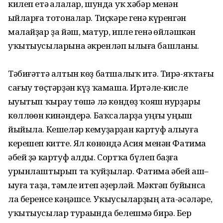
килеп етә һалалар, шунда уҡ хәбәр менән
һыйларға тотоналар. Тиҫкәре генә күренгән
малайҙар ҙа йәш, матур, ипле генә һөйләшкән
уҡытыусыларына әкренләп ылыға башланы.
Тәбиғәттә алтын көҙ батшалыҡ итә. Тирә-яҡтағы
сағыу төҫтәрҙән күҙ ҡамаша. Иртәле-кисле
һыуытып ҡырау төшһә лә көндөҙ ҡояш нурҙары
көллөһөн кинәндерә. Баҡсаларҙа һуңғы уңыш
йыйыла. Кешеләр кемуҙарҙан картуф алыуға
керешеп китте. Ял көнөндә Асия менән Фатима
әбей ҙә картуф алды. Сортҡа бүлеп баҙға
урынлаштырып та ҡуйҙылар. Фатима әбей аш–
һыуға таҙа, тәмле итеп әҙерләй. Мәктәп буйынса
ла беренсе кәңәшсе. Уҡыусыларҙың ата-әсәләре,
уҡытыусылар тураһында белешмә бирә. Бер