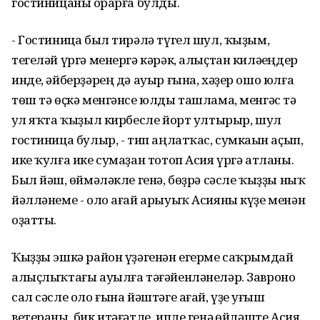
гостиницаны һорарға булды.
- Гостиница был тирәлә түгел шул, ҡыҙым,
тегеләй үргә менергә кәрәк, алыҫтан киләһеңдер
инде, әйберҙәрең дә ауыр ғына, хәҙер ошо юлға
төш тә өҫкә менгәнсе юлды ташлама, менгәс тә
һул яҡта ҡыҙыл кирбесле йорт ултырыр, шул
гостиница булыр, - тип аңлатҡас, сумкаһын аҫып,
ике ҡулға ике сумаҙан тотоп Асия үргә атланы.
Был йәш, һөймәләкле генә, бөҙрә сәсле ҡыҙҙы ныҡ
йәлләнеме - оло ағай арыуыҡ Асияны күҙе менән
оҙатты.
Ҡыҙҙы эшкә район үҙәгенән егерме саҡрымдай
алыҫлыҡтағы ауылға тәғәйенләнеләр. Завроно
сал сәсле оло ғына йәштәге ағай, үҙе һуғыш
ветераны, бик итәғәтле, ипле генә һөйләште Асия