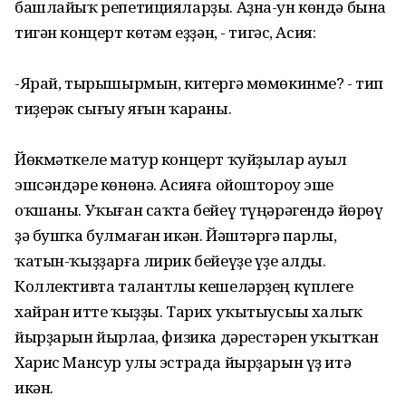
башлайыҡ репетицияларҙы. Аҙна-ун көндә бына
тигән концерт көтәм һеҙҙән, - тигәс, Асия:
-Ярай, тырышырмын, китергә мөмөкинме? - тип
тиҙерәк сығыу яғын ҡараны.
Йөкмәткеле матур концерт ҡуйҙылар ауыл
эшсәндәре көнөнә. Асияға ойоштороу эше
оҡшаны. Уҡыған саҡта бейеү түңәрәгендә йөрөү
ҙә бушҡа булмаған икән. Йәштәргә парлы,
ҡатын-ҡыҙҙарға лирик бейеүҙе үҙе һалды.
Коллективта талантлы кешеләрҙең күплеге
хайран итте ҡыҙҙы. Тарих уҡытыусыһы халыҡ
йырҙарын йырлаһа, физика дәрестәрен уҡытҡан
Харис Мансур улы эстрада йырҙарын үҙ итә
икән.