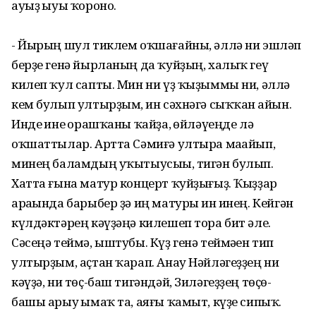
ауыҙ һыуы ҡороно.
- Йырың шул тиклем оҡшағайны, әллә ни эшләп
берҙе генә йырланың да ҡуйҙың, халыҡ геү
килеп ҡул сапты. Мин ни үҙ ҡыҙыммы ни, әллә
кем булып ултырҙым, һин сәхнәгә сыҡҡан һайын.
Инде һине һорашҡаны ҡайҙа, һөйләүеңде лә
оҡшаттылар. Артта Сәмиғә ултыра маһайып,
минең баламдың уҡытыусыһы, тигән булып.
Хатта ғына матур концерт ҡуйҙығыҙ. Ҡыҙҙар
араһында барыбер ҙә иң матуры һин инең. Кейгән
күлдәктәрең кәүҙәңә килешеп тора бит әле.
Сәсеңә теймә, ыштубы. Күҙ генә теймәһен тип
ултырҙым, аҫтан ҡарап. Анау Нәйләгеҙҙең ни
кәүҙә, ни төҫ-баш тигәндәй, Зиләгеҙҙең төҫө-
башы арыу һымаҡ та, аяғы ҡамыт, күҙе сипыҡ.