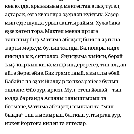
көн юлда, арығанһығыҙ, мәктәптән алыҫ түгел,
аҫтараҡ, һеҙгә квартира әҙерләп ҡуйҙыҡ. Хәҙер
мин һеҙҙе шунда урынлаштырайым. Хужабикә
һеҙҙе көтөп тора. Мәктәп менән иртәгә
танышырбыҙ. Фатима әбейҙең быйыл яҙ ғына
ҡарты мәрхүм булып ҡалды. Балалары инде
янында юҡ, ситтәләр. Яңғыҙыма ҡыйын, берәй
ҡыҙ-ҡырҡын килһә, миңә индерерһегеҙ, тип алдан
әйтә йөрөгәйне. Бик грамотный, аҡыллы әбей.
Бабайы ла оҙаҡ йылдар колхоз рәйесе булып
эшләне. Өйө ҙур, иркен. Мул, етеш йәшәй, - тип
юлда барғанда Асияны таныштырып та
бөтмәне, Фатима әбейҙең ысынлап та “мин
бында” тип ҡысҡырып, балҡып ултырған ҙур,
иркен йортона килеп тә еттеләр.