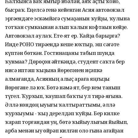
Һалҡынса ваҡ ямғыр һибәләй, аяҡ аҫты ҡойо,
бысраҡ. Еңелсә генә кейенгән Асия автовокзал
эргәһендәге эскәмйәгә сумаҙанын ҡуйҙы, ҡулына
тотҡан сумкаһынан алып ҡалын кофтаһын кейҙе.
Автовокзал аулаҡ. Ете-ят ер. Ҡайҙа барырға?
Инде РОНО тирәһендә кеше юҡтыр, эш сәғәте
күптән бөткән. Гостинацаны табып шунда
ҡунмаһа? Дөрөҫөн әйткәндә, студент саҡта бер
нисә иптәш ҡыҙына йөрөгәнен иҫәпкә
алмағанда, Асияның алыҫ араға яңғыҙы
йөрөгәне лә юҡ. Бөтә нәмә ят, бер кем таныш
түгел. Ҡурҡып, ҡаушап баҡты ул тирә-яғына.
Әллә көндөң һыуығы ҡалтыраттымы, әллә
ҡурҡыумы - ҡыҙ дерелдәп ҡуйҙы. Бер килке
ҡарап торғандан һуң, бөтә ҡыйыулығын йыйып,
арба менән һыу һөйрәп килгән оло ғына ағайҙан