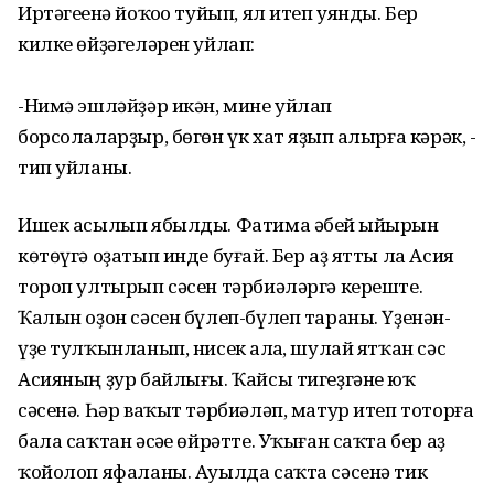
Иртәгеһенә йоҡоһо туйып, ял итеп уянды. Бер
килке өйҙәгеләрен уйлап:
-Нимә эшләйҙәр икән, мине уйлап
борсолаларҙыр, бөгөн үк хат яҙып һалырға кәрәк, -
тип уйланы.
Ишек асылып ябылды. Фатима әбей һыйырын
көтөүгә оҙатып инде буғай. Бер аҙ ятты ла Асия
тороп ултырып сәсен тәрбиәләргә кереште.
Ҡалын оҙон сәсен бүлеп-бүлеп тараны. Үҙенән-
үҙе тулҡынланып, нисек һалһа, шулай ятҡан сәс
Асияның ҙур байлығы. Ҡайсы тигеҙгәне юҡ
сәсенә. Һәр ваҡыт тәрбиәләп, матур итеп тоторға
бала саҡтан әсәһе өйрәтте. Уҡыған саҡта бер аҙ
ҡойолоп яфаланы. Ауылда саҡта сәсенә тик