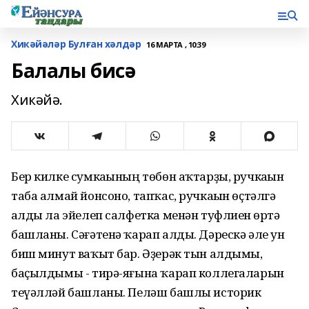
Хикәйәләр Булған хәлдәр
16 МАРТА , 10:39
Балалы бисә
Хикәйә.
Бер килке сумкаһының төбөн аҡтарҙы, ручкаһын
таба алмай йонсоно, тапҡас, ручкаһын өҫтәлгә
һалды ла эйелеп салфетка менән туфлиен һөртә
башланы. Сәғәтенә ҡарап алды. Дәрескә әле ун
биш минут ваҡыт бар. Әҙерәк тын алдымы,
баҫылдымы - тирә-яғына ҡарап коллегаларын
теүәлләй башланы. Пеләш башлы историк