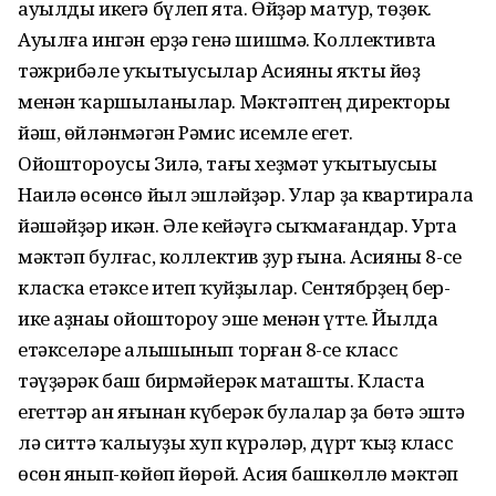
ауылды икегә бүлеп ята. Өйҙәр матур, төҙөк.
Ауылға ингән ерҙә генә шишмә. Коллективта
тәжрибәле уҡытыусылар Асияны яҡты йөҙ
менән ҡаршыланылар. Мәктәптең директоры
йәш, өйләнмәгән Рәмис исемле егет.
Ойоштороусы Зилә, тағы хеҙмәт уҡытыусыһы
Наилә өсөнсө йыл эшләйҙәр. Улар ҙа квартирала
йәшәйҙәр икән. Әле кейәүгә сыҡмағандар. Урта
мәктәп булғас, коллектив ҙур ғына. Асияны 8-се
класҡа етәксе итеп ҡуйҙылар. Сентябрҙең бер-
ике аҙнаһы ойоштороу эше менән үтте. Йылда
етәкселәре алышынып торған 8-се класс
тәүҙәрәк баш бирмәйерәк маташты. Класта
егеттәр һан яғынан күберәк булһалар ҙа бөтә эштә
лә ситтә ҡалыуҙы хуп күрәләр, дүрт ҡыҙ класс
өсөн янып-көйөп йөрөй. Асия башкөллө мәктәп