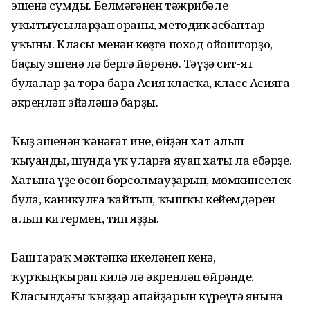
эшенә сумды. Белмәгәнен тәжрибәле
уҡытыусыларҙан һораны, методик әсбаптар
уҡыны. Класы менән көҙгө поход ойошторҙо,
баҫыу эшенә лә бергә йөрөнө. Тәүҙә сит-ят
булһалар ҙа тора бара Асия класҡа, класс Асияға
әкренләп эйәләшә барҙы.
Ҡыҙ эшенән ҡәнәғәт ине, өйҙән хат алып
ҡыуанды, шунда уҡ уларға яуап хаты ла ебәрҙе.
Хатына үҙе өсөн борсолмауҙарын, мөмкинселек
булһа, каникулға ҡайтып, ҡышҡы кейемдәрен
алып китермен, тип яҙҙы.
Баштараҡ мәктәпкә икеләнеп кенә,
ҡурҡыңҡырап килһә лә әкренләп өйрәнде.
Класындағы ҡыҙҙар апайҙарын күреүгә янына