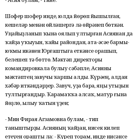
Шофер шофер инде, юлда йөрөп йышылған,
кешеләр менән һөйләшергә лә өйрәнеп бөткән.
Уңайһыҙланып ҡына оялып ултырған Асиянан да
ҡайҙа уҡыуын, ҡайһы райондан, ата-әсәһе бармы-
юҡмы икәнен Юрғаштыға еткәнсе һорашып,
белешеп тә бөттө. Мәктәп директоры
командировкала булыу сәбәпле, Асияны
мәктәптең завучы ҡаршы алды. Күрәһең, алдан
хәбәр иткәндәрҙер. Завуч, уҙа барһа, яңы утыҙын
тултырғандыр. Ҡарамаҡҡа алсаҡ, матур ғына
йөҙлө, һылыу ҡатын үҙен;
- Мин Фирая Агзамовна булам, - тип
таныштырҙы. Асияның ҡайҙан, нисек килеп
етеүен һорашты ла: - Күреп торам, инде нисәнсе