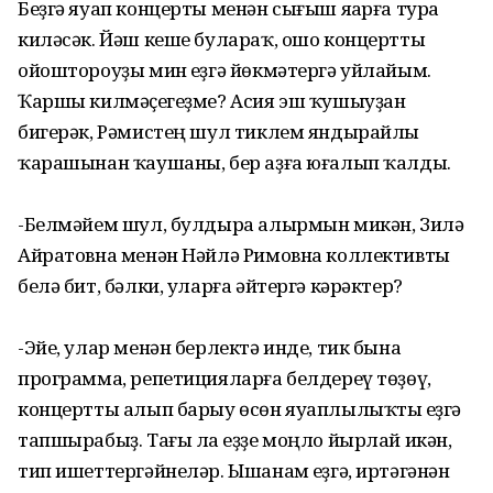
Беҙгә яуап концерты менән сығыш яһарға тура
киләсәк. Йәш кеше булараҡ, ошо концертты
ойоштороуҙы мин һеҙгә йөкмәтергә уйлайым.
Ҡаршы килмәҫһегеҙме? Асия эш ҡушыуҙан
бигерәк, Рәмистең шул тиклем яндырайлы
ҡарашынан ҡаушаны, бер аҙға юғалып ҡалды.
-Белмәйем шул, булдыра алырмын микән, Зилә
Айратовна менән Нәйлә Римовна коллективты
белә бит, бәлки, уларға әйтергә кәрәктер?
-Эйе, улар менән берлектә инде, тик бына
программа, репетицияларға белдереү төҙөү,
концертты алып барыу өсөн яуаплылыҡты һеҙгә
тапшырабыҙ. Тағы ла һеҙҙе моңло йырлай икән,
тип ишеттергәйнеләр. Ышанам һеҙгә, иртәгәнән