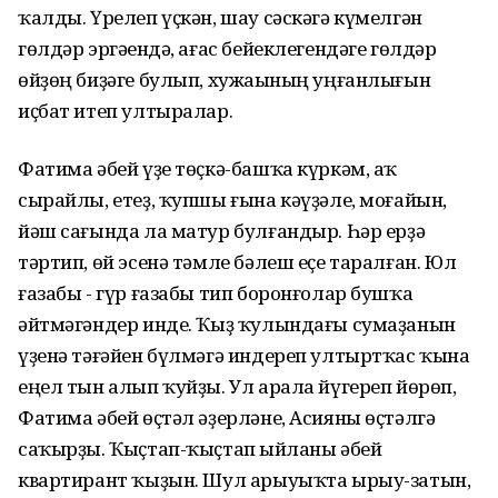
ҡалды. Үрелеп үҫкән, шау сәскәгә күмелгән
гөлдәр эргәһендә, ағас бейеклегендәге гөлдәр
өйҙөң биҙәге булып, хужаһының уңғанлығын
иҫбат итеп ултыралар.
Фатима әбей үҙе төҫкә-башҡа күркәм, аҡ
сырайлы, етеҙ, ҡупшы ғына кәүҙәле, моғайын,
йәш сағында ла матур булғандыр. Һәр ерҙә
тәртип, өй эсенә тәмле бәлеш еҫе таралған. Юл
ғазабы - гүр ғазабы тип боронғолар бушҡа
әйтмәгәндер инде. Ҡыҙ ҡулындағы сумаҙанын
үҙенә тәғәйен бүлмәгә индереп ултыртҡас ҡына
еңел тын алып ҡуйҙы. Ул арала йүгереп йөрөп,
Фатима әбей өҫтәл әҙерләне, Асияны өҫтәлгә
саҡырҙы. Ҡыҫтап-ҡыҫтап һыйланы әбей
квартирант ҡыҙын. Шул арыуыҡта ырыу-затын,