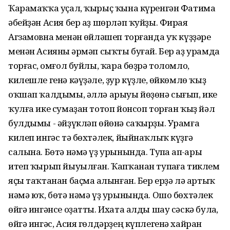
Ҡарамаҡҡа уҫал, ҡырыҫ ҡына күренгән Фатима
әбейҙән Асия бер аҙ шөрләп ҡуйҙы. Фирая
Агзамовна менән һөйләшеп торғанда уҡ күҙҙәре
менән Асияны һәрмәп сыҡты буғай. Бер аҙ урамда
торғас, һомғол буйлы, ҡара бөҙрә толомло,
килешле генә кәүҙәле, ҙур күҙле, һөйкөмлө ҡыҙ
оҡшап ҡалдымы, әллә арыуы йөҙөнә сығып, ике
ҡулға ике сумаҙан тотоп йонсоп торған ҡыҙ йәл
булдымы - әйҙүкләп өйөнә саҡырҙы. Урамға
килеп ингәс тә бөхтәлек, йыйнаҡлыҡ күҙгә
салына. Бөтә нәмә үҙ урынында. Тупһа һап-һары
итеп ҡырып йыуылған. Ҡапҡанан тупһаға тиклем
яҫы таҡтанан баҫма һалынған. Бер ерҙә лә артыҡ
нәмә юҡ, бөтә нәмә үҙ урынында. Ошо бөхтәлек
өйгә ингәнсе оҙатты. Ихата алды шау сәскә булһа,
өйгә ингәс, Асия гөлдәрҙең күплегенә хайран