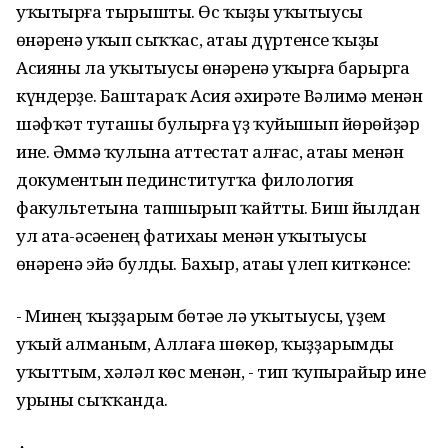
уҡытырға тырышты. Өс ҡыҙы уҡытыусы
һөнәренә уҡып сыҡҡас, атаһы дүртенсе ҡыҙы
Асияны ла уҡытыусы һөнәренә уҡырға барырга
күндерҙе. Баштараҡ Асия әхирәте Вәлимә менән
шәфҡәт туташы булырға һүҙ ҡуйышып йөрөйҙәр
ине. Әммә ҡулына аттестат алғас, атаһы менән
документын пединститутҡа филология
факультетына тапшырып ҡайтты. Биш йылдан
ул ата-әсәһенең фатихаһы менән уҡытыусы
һөнәренә эйә булды. Бахыр, атаһы үлеп киткәнсе:
- Минең ҡыҙҙарым бөтәһе лә уҡытыусы, үҙем
уҡый алманым, Аллаға шөкөр, ҡыҙҙарымды
уҡыттым, хәләл көс менән, - тип ҡупырайыр ине
урыны сыҡҡанда.