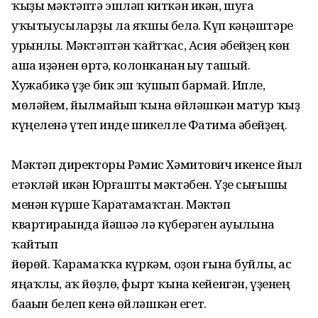
ҡыҙы мәктәптә эшләп киткән икән, шуға
уҡытыусыларҙы ла яҡшы белә. Күп кәңәштәре
урынлы. Мәктәптән ҡайтҡас, Асия әбейҙең көн
аша иҙәнен һөртә, колонканан һыу ташый.
Хужабикә үҙе бик эш ҡушып бармай. Ипле,
мөләйем, йылмайып ҡына һөйләшкән матур ҡыҙ
күңеленә үтеп инде шикелле Фатима әбейҙең.
Мәктәп директоры Рәмис Хәмитович икенсе йыл
етәкләй икән Юрғашты мәктәбен. Үҙе сығышы
менән күрше Ҡаратамаҡтан. Мәктәп
квартираһында йәшәһә лә күберәген ауылына
ҡайтып
йөрөй. Ҡарамаҡҡа күркәм, оҙон ғына буйлы, ас
яңаҡлы, аҡ йөҙлө, фырт ҡына кейенгән, үҙенең
баһаһын белеп кенә һөйләшкән егет.