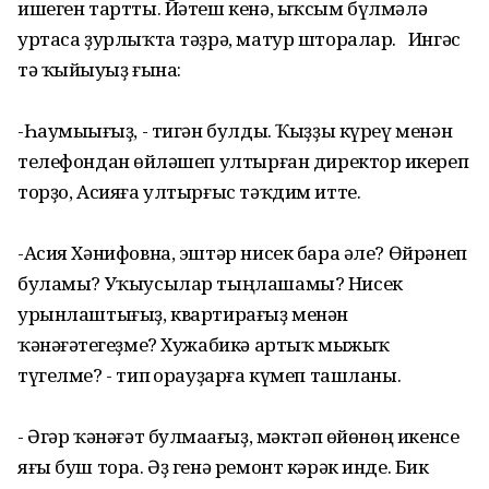
ишеген тартты. Йәтеш кенә, ыҡсым бүлмәлә
уртаса ҙурлыҡта тәҙрә, матур шторалар. Ингәс
тә ҡыйыуһыҙ ғына:
-Һаумыһығыҙ, - тигән булды. Ҡыҙҙы күреү менән
телефондан һөйләшеп ултырған директор һикереп
торҙо, Асияға ултырғыс тәҡдим итте.
-Асия Хәнифовна, эштәр нисек бара әле? Өйрәнеп
буламы? Уҡыусылар тыңлашамы? Нисек
урынлаштығыҙ, квартирағыҙ менән
ҡәнәғәтһегеҙме? Хужабикә артыҡ мыжыҡ
түгелме? - тип һорауҙарға күмеп ташланы.
- Әгәр ҡәнәғәт булмаһағыҙ, мәктәп өйөнөң икенсе
яғы буш тора. Әҙ генә ремонт кәрәк инде. Бик