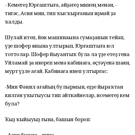
- Кемегеҙ Юрғаштыға, әйҙәгеҙ минең менән, -
тигәс, Асия мин, тип ҡысҡырғанын һиҙмәй ҙә
ҡалды.
Шулай итеп, йөк машинаһына сумаҙанын тейәп,
үҙе шофер янына ултырып, Юрғаштыға юл
тоттолар. Шофер йыуантыҡ булһа ла үҙе етеҙ генә.
Уйламай ҙа һикереп менә кабинаға, өҫтәүенә шаян,
мурт һүҙле ағай. Кабинаға инеп ултырғас:
-Мин Фәнил ағайың булырмын, һеҙҙе йыраҡтан
килгән уҡытыусы тип әйткәйнеләр, исемегеҙ кем
була?
Ҡыҙ ҡыйыуһыҙ ғына, башын бороп:
- Асия булам, - тине.