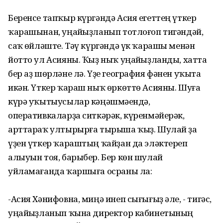
Беренсе тапҡыр күргәндә Асия егеттең үткер
ҡарашынан, уңайһыҙланып тотлоғоп тигәндәй,
саҡ һөйләште. Тәү күргәндә үк ҡарашы менән
йотто ул Асияны. Ҡыҙ ныҡ уңайһыҙланды, хатта
бер аҙ шөрләне лә. Үҙе география фәнен уҡыта
икән. Үткер ҡараш ныҡ өркөттө Асияны. Шуға
күрә уҡытыусылар кәңәшмәһендә,
оперативкаларҙа ситкәрәк, күренмәйерәк,
арттараҡ ултырырға тырыша ҡыҙ. Шулай ҙа
үҙен үткер ҡараштың ҡайҙан да эләктереп
алыуын тоя, барыбер. Бер көн шулай
уйламағанда ҡаршыға осраны ла:
-Асия Хәнифовна, миңә инеп сығығыҙ әле, - тигәс,
уңайһыҙланып ҡына директор кабинетының