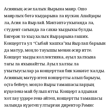
Асияның әсәһе халыҡ йырына маһир. Ошо
маһирлыҡ бөтә ҡыҙҙарына ла күскән. Апайҙары
ла, Асия ла йырлай. Мәктәптә уҡығанда ла,
студент сағында ла сәхнә ҡыҙҙыҡы булды.
Бигерәк тә ҡыҙ халыҡ йырҙарына ғашиҡ.
Концертта ул “Сыбай ҡашҡа”ны йырлап барыһын
да матур, моңло тауышы менән әсир итте.
Концерт ҡыҙҙы коллективҡа, ауыл халҡына
тағы ла яҡынайтты. Ауыл халҡы ла
уҡытыусылар ҙа концерттан бик ҡәнәғәт ҡалды.
Асияның матур итеп концертты алып барыуы,
оҫта бейеүе, моңло йыры тамашасыларҙың
күңеленә май булып ятты. Концерт алдынан
ҡотлау һүҙҙәре генә әйтеп, концертты тамашасы
залында күҙәтеп ултырған директор Рәмис