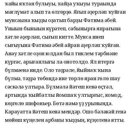
ҡайһы яҡтан булыуы, ҡайҙа уҡыуы тураһында
мәғлүмәт алып та өлгөрҙө. Яғып әҙерләп ҡуйған
мунсаһына ҡыҙҙы оҙатып барҙы Фатима әбей.
Уныһын-быныһын күрһәтеп, сабынырға япрағына
хәтле әҙерләп, сығып китте. Мунса инеп
сығыуына Фатимә әбей айран әҙерләп ҡуйған.
Анау хәтле оҙон юлдан был тиклем тәрбиәне
күргәс, арығанлығы ла онотолдо. Ял итергә
бүлмәһенә инде. Оло тәҙрәле, йыйнаҡ ҡына
бүлмә, тәҙрә төбөндә ике төрлө яран гөлө шау
сәскәлә ултыра. Бүлмәлә йәтеш кенә өҫтәл,
артында ҡыйбатлы йомшаҡ ултырғыс, комод,
көҙгөлө шифоньер. Бөтә нәмә үҙ урынында.
Карауатта йәтеш кенә мендәр. Ошо бәләкәй генә
мөйөш күңелен арбаны ҡыҙҙың, күңеленә ятты.