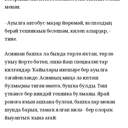
менән.
- Ауылға автобус-маҙар йөрөмәй, колхоздың
берәй техникаһын белешәм, килеп алырҙар, -
тине.
Асиянан башҡа ла бында төрлө яҡтан, төрлө
уҡыу йорто бөтөп, эшкә йәш специалистар
килгәндәр. Ҡайһылары икешәре бер ауылға
тәғәйенләнде. Асияның миңә лә иптәш
булмаҫмы тигән өмөтө, бушҡа булды. Төш
үткәнсе бер ниндәй техника булманы. Ярай
роноға яҡын ашхана булған, башҡалар менән
шунда барып, тамаҡ ялғап килһә - бер олораҡ
йыуантыҡ ҡына ағай: