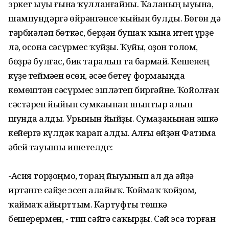
эркет һыуы ғына ҡулланғайны. Ҡаланың һыуына,
шампундәргә өйрәнгәнсе ҡыйын булды. Бөгөн дә
тәрбиәләп бөткәс, берҙән бушаҡ ҡына итеп үрҙе
лә, осона сәсүрмес ҡуйҙы. Ҡуйы, оҙон толом,
бөҙрә булғас, бик таралып та бармай. Кешенең
күҙе теймәһен өсөн, әсәһе бетеү формаһында
көмөштән сәсүрмес эшләтеп биргәйне. Ҡойолған
сәстәрен йыйып сумкаһынан шыптыр алып
шунда һалды. Урынын йыйҙы. Сумаҙанынан эшкә
кейергә күлдәк ҡарап алды. Алғы өйҙән Фатима
әбей тауышы ишетелде:
-Асия торҙоңмо, торһаң йыуынып ал да әйҙә
иртәнге сәйҙе эсеп алайыҡ. Ҡоймаҡ ҡойҙом,
ҡаймаҡ айырттым. Картуфты төшкә
бешерермен, - тип сәйгә саҡырҙы. Сәй эсә торған