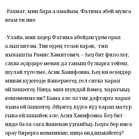
-Рәхмәт, мин бара алмайым, Фатима әбей мунса
яғам ти ине.
-Улайһа, мин хәҙер Фатима әбейҙән үҙем һорап
алып китәм. Тик һеҙҙең теләк кәрәк, -тип
ныҡышты Рәмис Хәмитович. – Һеҙ бит филолог,
сәхнә әҫәрҙәре менән дә таныш булырға тейеш,
шулай түгелме, Асия Хәнифовна. Һеҙ ни өсөндөр
минән күҙегеҙҙе йәшерәһегеҙ, гел ситкә ҡарап
һөйләшәһегеҙ. Ниңә, мин шундай йәмһеҙ, ҡарағыһыҙ
кешеменме ни? Бына әле лә тик дәфтәргә ҡарап
ҡына һөйләшәһегеҙ. Әйҙәгеҙ, күҙгә-күҙ ҡарап матур
ғына һөйләшәйек әле, Асия Хәнифовна. Беҙ бит
инде бала-саға йәшенән уҙғанбыҙ. Һеҙгә бер нисә
һорау бирергә мөмкинме, ниңә өндәшмәйһегеҙ?