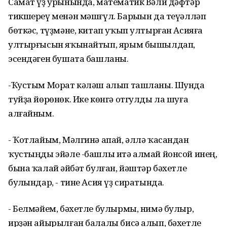
Самат үҙ урынында, математик Вәли дәфтәр
тикшереү менән мәшғүл. Барыһын да теүәлләп
бөткәс, түҙмәне, китап уҡып ултырған Асияға
ултырғысын яҡынайтып, ярым бышылдап,
эсендәген бушата башланы.
-Ҡустым Морат кәләш алып ташланы. Шунда
туйҙа йөрөнөк. Ике көнгә отгулды ла шуға
алғайным.
- Ҡотлайым, Мәлгинә апай, әллә ҡасандан
ҡустыңды эйәле -башлы итә алмай йонсой инең,
бына ҡалай һәйбәт булған, йәштәр бәхетле
булһындар, - тине Асия үҙ сиратында.
- Белмәйем, бәхетле булырмы, нимә булыр,
ирҙән айырылған балалы бисә алып, бәхетле