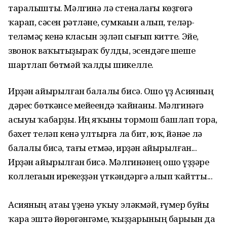
таралышты. Мәлгинә лә стеналағы көҙгөгә
ҡарап, сәсен рәтләне, сумкаһын алып, теләр-
теләмәҫ кенә класын эҙләп сығып китте. Эйе,
звонок ваҡытһыҙыраҡ булды, эсендәге шеше
шартлап бөтмәй ҡалды шикелле.
Ирҙән айырылған балалы бисә. Ошо һүҙ Асияның
дәрес бөткәнсе мейеһендә ҡайнаны. Мәлгинәгә
асыуы ҡабарҙы. Иң яҡыны тормош башлап тора,
бәхет теләп кенә ултырға ла бит, юҡ, йәнәһе лә
балалы бисә, тағы етмәһә, ирҙән айырылған...
Ирҙән айырылған бисә. Мәлгинәнең ошо һүҙҙәре
коллегаһын ирекһеҙҙән үткәндәргә алып ҡайтты...
Асияның атаһы үҙенә уҡыу эләкмәй, ғүмер буйы
ҡара эштә йөрөгәнгәме, ҡыҙҙарының барыһын да