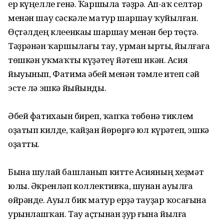
ер күңелле генә. Ҡаршыла тәҙрә. Ап-аҡ селтәр
менән шау сәскәле матур шаршау ҡуйылған.
Өҫтәлдең клеенкаһы шаршау менән бер төҫтә.
Тәҙрәнән ҡаршылағы тау, урман һырты, йылғаға
төшкән һуҡмаҡты күҙәтеү йәтеш икән. Асия
йыуынып, Фатима әбей менән тәмле итеп сәй
эсте лә эшкә йыйынды.
Әбей фатихаһын биреп, ҡапҡа төбөнә тиклем
оҙатып килде, ҡайҙан йөрөргә юл күрһәтеп, эшкә
оҙатты.
Бына шулай башланып китте Асияның хеҙмәт
юлы. Әкренләп коллективҡа, шунан ауылға
өйрәнде. Ауыл бик матур ерҙә тауҙар ҡосағына
урынлашҡан. Тау аҫтынан ҙур ғына йылға