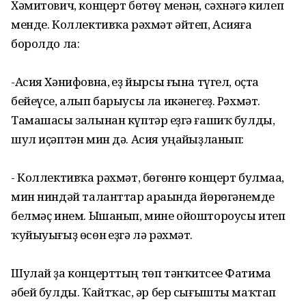
Хәмитович, концерт бөтөү менән, сәхнәгә килеп
менде. Коллективҡа рәхмәт әйтеп, Асияға
боролдо ла:
-Асия Хәнифовна, һеҙ йырсы ғына түгел, оҫта
бейеүсе, алып барыусы ла икәнһегеҙ. Рәхмәт.
Тамашасы залынан күптәр һеҙгә ғашиҡ булды,
шул иҫәптән мин дә. Асия уңайһыҙланып:
- Коллективҡа рәхмәт, бөгөнгө концерт булмаһа,
мин ниндәй таланттар араһында йөрөгәнемде
белмәҫ инем. Ышанып, мине ойоштороусы итеп
ҡуйыуығыҙ өсөн һеҙгә лә рәхмәт.
Шулай ҙа концерттың төп тәнҡитсеһе Фатима
әбей булды. Ҡайтҡас, һәр бер сығышты маҡтап