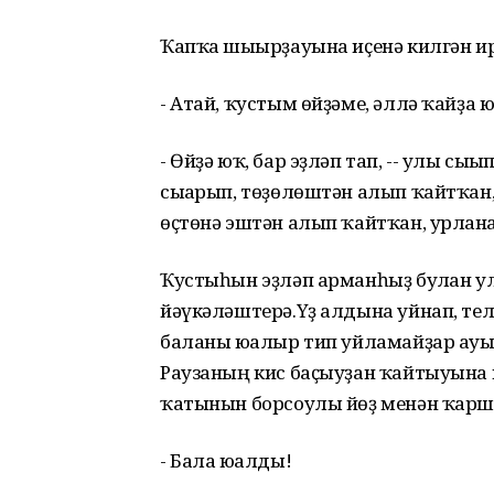
Ҡапҡа шығырҙауына иҫенә килгән ир
- Атай, ҡустым өйҙәме, әллә ҡайҙа 
- Өйҙә юҡ, бар эҙләп тап, -- улы сығы
сығарып, төҙөлөштән алып ҡайтҡан,
өҫтөнә эштән алып ҡайтҡан, урланғ
Ҡустыһын эҙләп арманһыҙ булған ул
йәүкәләштерә.Үҙ алдына уйнап, тел
баланы юғалыр тип уйламайҙар ауы
Раузаның кис баҫыуҙан ҡайтыуына к
ҡатынын борсоулы йөҙ менән ҡар
- Бала юғалды!