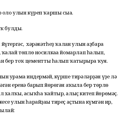
 оло улын күреп ҡаршы сыға.
юҡ булды.
п йүгергәс, хәрәкәтһеҙ ҡалған улын аҙбарға
 ҡалай төплө носилкаға йомарлап һалып,
ан бер тоҡ цементты һалып ҡатырырға ҡуя.
ын урамға индермәй, күрше тирәләрҙән үҙе лә
әгән еренә барып йөрөгән аҡылға бер төрлө
л халҡы, асыҡһа ҡайтыр, алыҫ китеп йөрөмәҫ.
есе улын һарайҙағы тиреҫ аҫтына күмгән ир,
шылай: