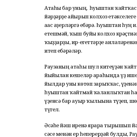
Атаһы бар уның, һуғыштан ҡайтҡас
йәрҙәрҙе айырып колхоз етәкселег
ағас әҙерләргә ебәрә. Һуғыштан һуң 
етешмәй, ҡыш буйы колхоз крәҫтиә
ҡыҙҙарҙы, ир-егеттәрҙе ғаиләләрен
итеп ебәрәләр.
Раузаның атаһы шул китеүҙән ҡайт
йыйылған кешеләр араһында үҙ ишен
йылдар уны көтөп зарыҡҡас, үҙенән 
һуғыштан ҡайтмай ҡалғанлыҡтан һа
үҙенсә бар ауыр ҡылығына түҙеп, шө
түгел.
Әсәһе йәш иренә ярарға тырышып йә
сәсе менән ер һеперерҙәй булды, Ра