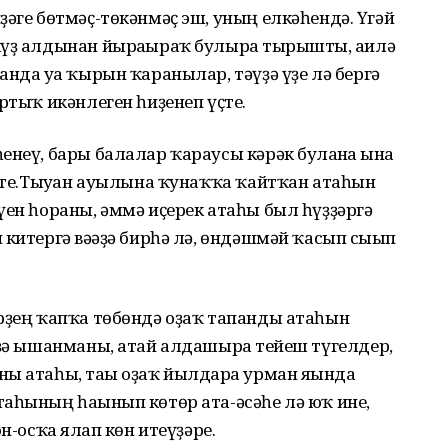
ҙәге бөтмәҫ-төкәнмәҫ эш, уның елкәһендә. Үгәй
күҙ алдынан йырағыраҡ булырға тырышты, ғаилә
нда уға ҡырын ҡаранылар, тәүҙә үҙе лә бергә
ртыҡ икәнлеген һиҙенеп үҫте.
неү, бары балалар ҡараусы кәрәк булғанға ғына
үҫте.Тыуған ауылына ҡунаҡҡа ҡайтҡан атаһын
үен һораны, әммә иҫерек атаһы был һүҙҙәргә
китергә вәғәҙә бирһә лә, өндәшмәй ҡасып сығып
әрҙең ҡапҡа төбөндә оҙаҡ тапанды атаһын
 ҙә ышанманы, атай алдашырға тейеш түгелдер,
ы атаһы, тағы оҙаҡ йылдарға урман яғында
аһының һағынып көтөр ата-әсәһе лә юҡ ине,
н-осҡа ялғап көн итеүҙәре.