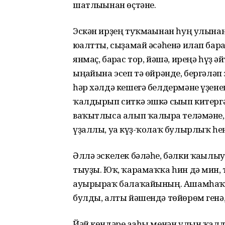
шатлығынан өҫтәне.
Эскән ирҙең туҡмағынан һуң улынан 
юғалтты, сыҙамай әсәһенә илап барғ
янмаҫ, барғас тор, йәшә, иреңә һүҙ 
ыңғайына эсеп тә өйрәнде, бергәләп
һәр хәлдә кешегә белдермәне үҙенең
ҡалдырып ситкә эшкә сығып китергә
ваҡытлыса алып ҡалырға теләмәне, 
үҙаллы, уға күҙ-ҡолаҡ булырлыҡ һең
Әллә эскелек бәләһе, бәлки ҡағылы
тыуҙы. Юҡ, ҡарамаҡҡа һин дә мин, 
ауырыраҡ балаҡайының. Ашамһаҡ, ту
булды, алты йәшендә төйөрөм генә,
Йәй көндәре ағаһы менән улын ҡал