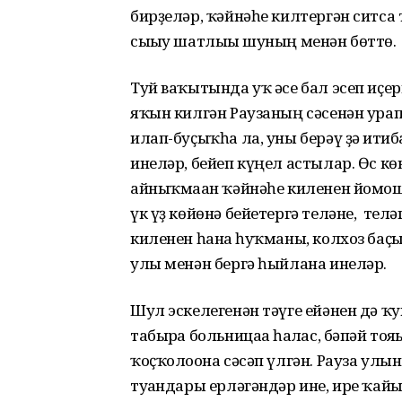
бирҙеләр, ҡәйнәһе килтергән ситса т
сығыу шатлығы шуның менән бөттө.
Туй ваҡытында уҡ әсе бал эсеп иҫе
яҡын килгән Раузаның сәсенән урап
илап-буҫыҡһа ла, уны берәү ҙә иғт
инеләр, бейеп күңел астылар. Өс кө
айныҡмаған ҡәйнәһе киленен йомоша
үк үҙ көйөнә бейетергә теләне, теләг
киленен һанға һуҡманы, колхоз баҫ
улы менән бергә һыйлана инеләр.
Шул эскелегенән тәүге ейәнен дә 
табырға больницаға һалғас, бәпәй т
ҡоҫҡолоғона сәсәп үлгән. Рауза ул
туғандары ерләгәндәр ине, ире ҡайғ