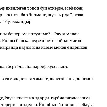
һеҙ икәнлеген тойоп буй еткерҙе, әсәһенең
тыҡ ихтибар бирмәне, шуғалыр ҙа Раузаға
 лә булмағандыр.
быны бешер, мал теүәлме? -- Рауза менән
 Ҡолағы башҡа һүҙҙе ишетеп өйрәнмәгән
айырғанда наҙлы ғына исеме менән өндәшкән
енән бергәләп йәшәрбеҙ, күсеп кил.
 лә тимәне, юҡ та тимәне, шаҡтай алыҫлашҡан
де, Рауза киске малдарҙы тәрбиәләгәнсе нимә
ттерергә килделәр. Йолаһын йолалап, кейәүгә