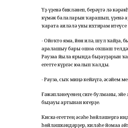
Үҙ-үҙенә бикләнеп, берәүгә лә кәрәк
күмәк балаларын ҡарашып, үҙенә ар
ҡарата ғаиләлә уны ихтирам итеүсе
- Ойоҡто яма, йөн илә, шул ҡайҙа, 
аралашыу бары ошоға оҡшаш телдә.
Раузаға йылға ярында быҙауҙарын ҡ
егетте күргәс юғалып ҡалды.
- Рауза, сыҡ миңә кейәүгә, әсәйем м
Ғәжәпләнеүенең сиге булманы, эйе
быҙауы артынан югерҙе.
Кискә егеттең әсәһе һөйләшергә ин
һөйләшкәндәрҙер, киләһе йомаға әй