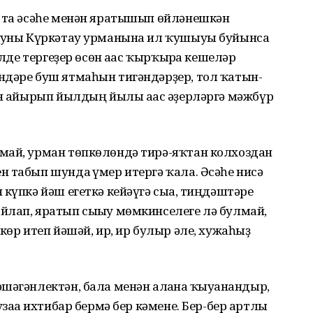
 та әсәһе менән яратышып өйләнешкән
е уны Күркәтау урманына ил ҡушыуы буйынса
илде тергеҙер өсөн ағас ҡырҡырға кешеләр
ндәре буш ятмаһын тигәндәрҙер, тол ҡатын-
ән айырып йылдың йылы ағас әҙерләргә мәжбүр
май, урман төпкөлөндә тирә-яҡтан колхоздан
 табып шунда ғүмер итергә ҡала. Әсәһе нисә
күпкә йәш егеткә кейәүгә сыға, тиңдәштәре
йлап, яратып сығыу мөмкинселеге лә булмай,
көр итеп йәшәй, ир, ир булыр әле, хужаһыҙ
шәгәнлектән, бала менән алғанға ҡыуанғандыр,
узаға ихтибар бермә бер кәмене. Бер-бер артлы