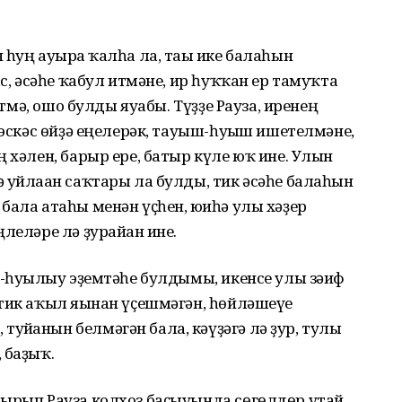
һуң ауырға ҡалһа ла, тағы ике балаһын
ас, әсәһе ҡабул итмәне, ир һуҡҡан ер тамуҡта
әйтмә, ошо булды яуабы. Түҙҙе Рауза, иренең
 эскәс өйҙә еңелерәк, тауыш-һуғыш ишетелмәне,
 хәлен, барыр ере, батыр күле юҡ ине. Улын
 уйлаған саҡтары ла булды, тик әсәһе балаһын
бала атаһы менән үҫһен, юғиһә улы хәҙер
леләре лә ҙурайған ине.
у-һуғылыу эҙемтәһе булдымы, икенсе улы зәғиф
тик аҡыл яғынан үҫешмәгән, һөйләшеүе
йғанын белмәгән бала, кәүҙәгә лә ҙур, тулы
 баҙыҡ.
дырып Рауза колхоз баҫыуында сөгөлдөр утай,