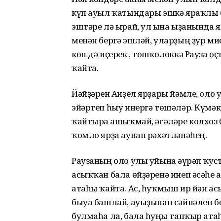
күп ауыл ҡатындары эшкә яраҡлы 
эштәре лә ырай, ул ғына ыҙанында 
менән бергә эшләй, уларҙың ҙур мис
көн дә иҫерек , төшкөлөккә Рауза ө
ҡайта.
Йәйҙәрен Ағиҙел ярҙары йәмле, оло
эйәртеп һыу инергә төшәләр. Күмәк
ҡайтырға ашыҡмай, әсәләре колхоз 
ҡомло ярҙа аунап рәхәтләнәһең.
Раузаның оло улы уйынға әүрәп ҡу
асыҡҡан бала өйҙәренә инеп әсәһе
атаһы ҡайта. Ас, һуҡмыш ир йән ас
быуа башлай, ауыҙынан сәйнәлеп бө
булмаһа ла, бала һуңғы тапҡыр атаһ