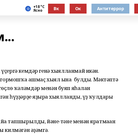
+18 °С
Вк
Ок
Антитеррор
Ясно
...
п үҫергә кемдәр генә хыялланмай икән.
аға тормошҡа ашмаҫ хыял ғына булды. Мәктәптә
өҫлө ҡәләмдәр менән буяп яһалған
игән һүҙҙәрҙе яҙырға хыялланды, үҙ ҡулдары
айға тапшырылды, йәне-тәне менән яратмаған
һы килмәгән әҙәмгә.