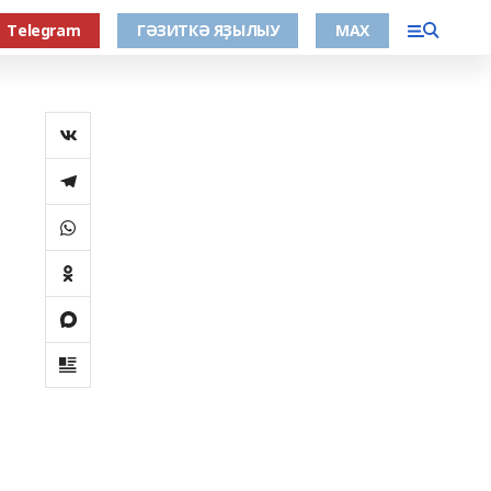
Тelegram
ГӘЗИТКӘ ЯҘЫЛЫУ
МАХ