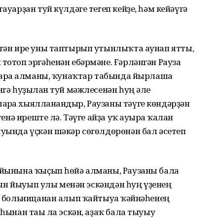
ауарҙан туй күлдәге тегеп кейҙе, һәм кейәүгә
ргән ире уны таптырып утынлыҡта аунап ятты,
 тотоп эргәһенән ебәрмәне. Ғәрләнгән Рауза
ибарға алманы, ҡунаҡтар табында йырлаша
нгә һуҙылған туй мәжлесенән һуң әле
рға хыялланғандыр, Раузаны тәүге көндәрҙән
енә иреште лә. Тәүге айҙа уҡ ауырға ҡалған
ыуында үҫкән шәкәр сөгөлдөрөнән бал әсетеп
ҡуйынына ҡыҫып һөйә алманы, Раузаны бала
ояғын йыуып улы менән эскәндән һуң үҙенең
ын больницанан алып ҡайтыуға ҡәйнәһенең
ыһынан тағы ла эскән, аҙаҡ бала тыуыу