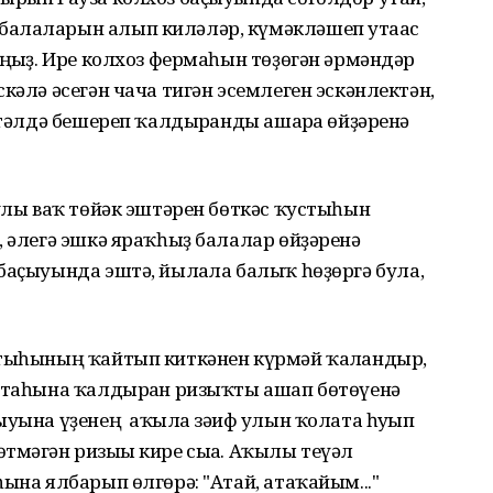
балаларын алып киләләр, күмәкләшеп утағас
яңғыҙ. Ире колхоз фермаһын төҙөгән әрмәндәр
кәлә әсегән чача тигән эсемлеген эскәнлектән,
ҫтәлдә бешереп ҡалдырғанды ашарға өйҙәренә
 улы ваҡ төйәк эштәрен бөткәс ҡустыһын
, әлегә эшкә яраҡһыҙ балалар өйҙәренә
баҫыуында эштә, йылғала балыҡ һөҙөргә була,
стыһының ҡайтып киткәнен күрмәй ҡалғандыр,
 атаһына ҡалдырған ризыҡты ашап бөтөүенә
ыуына үҙенең аҡылға зәғиф улын ҡолата һуғып
тмәгән ризығы кире сыға. Аҡылы теүәл
ына ялбарып өлгөрә: "Атай, атаҡайым..."