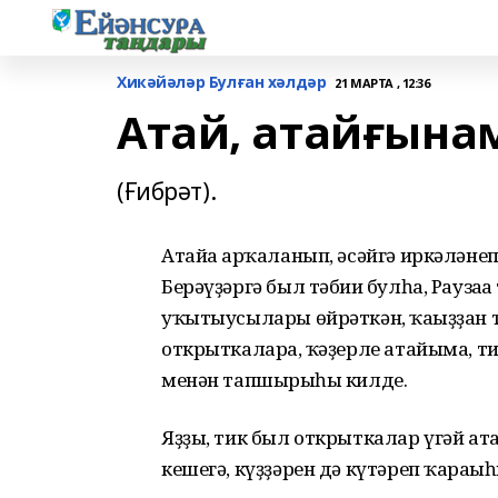
Хикәйәләр Булған хәлдәр
21 МАРТА , 12:36
Атай, атайғынам
(Ғибрәт).
Атайға арҡаланып, әсәйгә иркәләне
Берәүҙәргә был тәбиғи булһа, Рауз
уҡытыусылары өйрәткән, ҡағыҙҙан т
открыткаларға, ҡәҙерле атайыма, т
менән тапшырғыһы килде.
Яҙҙы, тик был открыткалар үгәй ат
кешегә, күҙҙәрен дә күтәреп ҡарағы