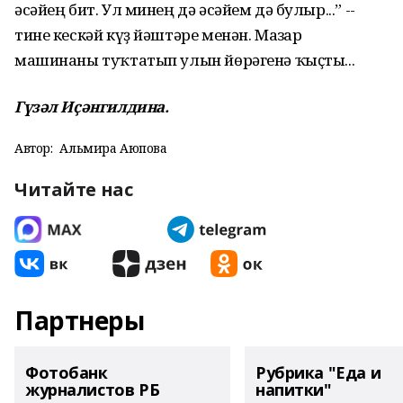
әсәйең бит. Ул минең дә әсәйем дә булыр...” --
тине кескәй күҙ йәштәре менән. Мазһар
машинаны туҡтатып улын йөрәгенә ҡыҫты...
Гүзәл Иҫәнгилдина.
Автор:
Альмира Аюпова
Читайте нас
Партнеры
Фотобанк
Рубрика "Еда и
журналистов РБ
напитки"