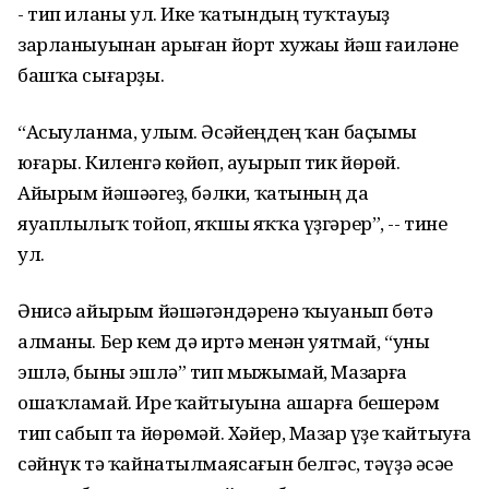
- тип иланы ул. Ике ҡатындың туҡтауһыҙ
зарланыуынан арыған йорт хужаһы йәш ғаиләне
башҡа сығарҙы.
“Асыуланма, улым. Әсәйеңдең ҡан баҫымы
юғары. Киленгә көйөп, ауырып тик йөрөй.
Айырым йәшәһәгеҙ, бәлки, ҡатының да
яуаплылыҡ тойоп, яҡшы яҡҡа үҙгәрер”, -- тине
ул.
Әнисә айырым йәшәгәндәренә ҡыуанып бөтә
алманы. Бер кем дә иртә менән уятмай, “уны
эшлә, быны эшлә” тип мыжымай, Мазһарға
ошаҡламай. Ире ҡайтыуына ашарға бешерәм
тип сабып та йөрөмәй. Хәйер, Мазһар үҙе ҡайтыуға
сәйнүк тә ҡайнатылмаясағын белгәс, тәүҙә әсәһе