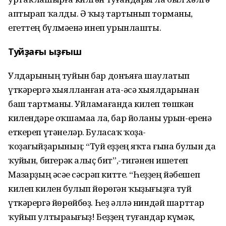
аптырап ҡалды. Ә ҡыҙ тартынып торманы,
егеттең бүлмәһенә инеп урынлашты.
Туйҙағы ыҙғыш
Улдарының туйын бар донъяға шаулатып
үткәрергә хыялланған ата-әсә хыялдарынан
баш тартманы. Уйламағанда килеп төшкән
килендәре оҡшамаһа ла, бар йоланы урын-еренә
еткереп үтәнеләр. Буласаҡ ҡоҙа-
ҡоҙағыйҙарының: “Туй һеҙҙең яҡта ғына булһын да
ҡуйһын, бигерәк алыҫ бит”,-тигәнен ишетеп
Мазһарҙың әсәһе сәсрәп китте. “Һеҙҙең йәбешеп
килеп килен булып йөрөгән ҡыҙығыҙға туй
үткәрергә йөрөйбөҙ. Һеҙ әллә ниндәй шарттар
ҡуйып ултыраһығыҙ! Беҙҙең туғандар күмәк,