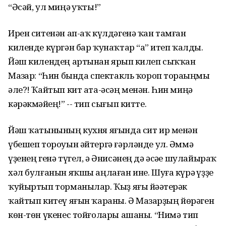
“Әсәй, ул миңә һуҡты!”
Ирен ситенән ап-аҡ күлдәгенә ҡан тамған
киленде күргән бар ҡунаҡтар “аһ” итеп ҡалды.
Йәш килендең артынан ярһып килеп сыҡҡан
Мазһар: “Һин бында спектакль ҡороп тораһыңмы
әле?! Ҡайтып кит ата-әсәң менән. Һин миңә
кәрәкмәйһең!” -- тип сығып китте.
Йәш ҡатынының кухня яғында сит ир менән
үбешеп тороуын әйтергә ғәрләнде ул. Әммә
үҙенең генә түгел, ә Әнисәнең дә әсәһе шулайыраҡ
хәл булғанын яҡшы аңлаған ине. Шуға күрә һүҙҙе
ҡуйыртып торманылар. Ҡыҙ яғы йәһәтерәк
ҡайтып китеү яғын ҡараны. Ә Мазһарҙың йөрәген
көн-төн үкенес тойғолары ашаны. “Нимә тип