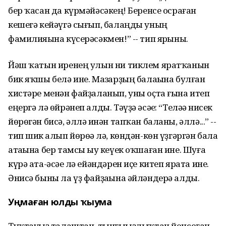
бер ҡасан да күрмәйәсәкһең! Беренсе осраған
кешегә кейәүгә сығып, балаңды уның
фамилияһына күсерәсәкмен!” -- тип ярһыны.
Йәш ҡатын иренең улын ни тиклем яратҡанын
бик яҡшы белә ине. Мазһарҙың балаһына булған
хистәре менән файҙаланып, уны оҫта ғына итеп
еңергә лә өйрәнеп алды. Тәүҙә әсәһе: “Теләһә нисек
йөрөгән бисә, әллә һинән тапҡан баланы, әллә...” --
тип шик һалып йөрөһә лә, көндән-көн үҙгәргән бала
атаһына бер тамсы һыу кеүек оҡшаған ине. Шуға
күрә ата-әсәһе лә ейәндәрен иҫе китеп ярата ине.
Әнисә быны ла үҙ файҙаһына әйләндерә алды.
Уңмаған юлды ҡыума
Туҡтауһыҙ талаштан, тынғыһыҙлыҡтан йонсоған