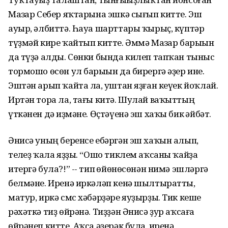
Мазһар Себер яҡтарына эшкә сығып китте. Эш
ауыр, әлбиттә. Һауа шарттары ҡырыҫ, күптәр
түҙмәй кире ҡайтып китте. Әммә Мазһар барыһын
да түҙә алды. Сөнки бында килеп тапҡан тыныс
тормошо өсөн ул барыһын да бирергә әҙер ине.
Эштән арып ҡайта ла, һуштан яҙған кеүек йоҡлай.
Иртән тора ла, тағы китә. Шулай ваҡыттың
үткәнен дә һиҙмәне. Өҫтәүенә эш хаҡы бик һәйбәт.
Әнисә уның беренсе ебәргән эш хаҡын алып,
телһеҙ ҡала яҙҙы. “Ошо тиклем аҡсаны ҡайҙа
итергә була?!” -- тип һөйөнөсөнән нимә эшләргә
белмәне. Иренә иркәләп кенә шылтыратты,
матур, иркә смс хәбәрҙәре яуҙырҙы. Тик кеше
рәхәткә тиҙ өйрәнә. Тиҙҙән Әнисә ҙур аҡсаға
өйрәнеп китте. Аҡса әҙерәк булһа, иренә