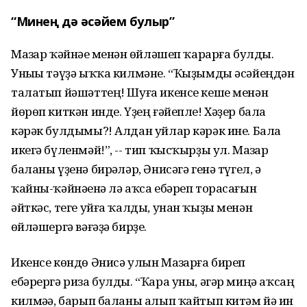
“Минең дә әсәйем булыр”
Мазһар ҡәйнәһе менән һөйләшеп ҡарарға булды.
Уныһы тәүҙә ыҡҡа килмәне. “Ҡыҙымды әсәйеңдән
талатып йәшәттең! Шуға икенсе кеше менән
йөрөп киткән инде. Үҙең ғәйепле! Хәҙер бала
кәрәк булдымы?! Алдан уйлар кәрәк ине. Бала
икегә бүленмәй!”, -- тип ҡысҡырҙы ул. Мазһар
баланы үҙенә бирһәләр, Әнисәгә генә түгел, ә
ҡайны-ҡәйнәһенә лә аҡса ебәреп торасағын
әйткәс, теге уйға ҡалды, унан ҡыҙы менән
һөйләшергә вәғәҙә бирҙе.
Икенсе көндө Әнисә улын Мазһарға биреп
ебәрергә риза булды. “Ҡара уны, әгәр миңә аҡсаң
килмәһә, барып баланы алып ҡайтып китәм йә һин