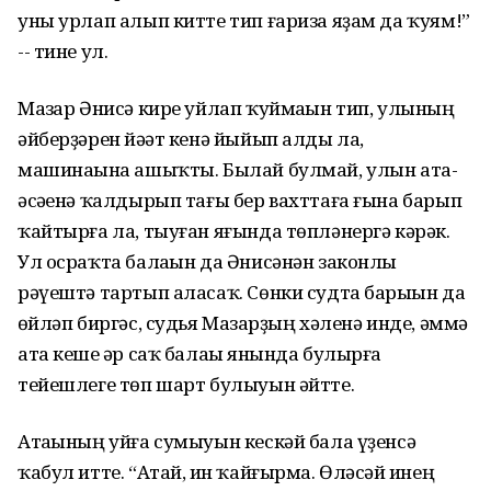
уны урлап алып китте тип ғариза яҙам да ҡуям!”
-- тине ул.
Мазһар Әнисә кире уйлап ҡуймаһын тип, улының
әйберҙәрен йәһәт кенә йыйып алды ла,
машинаһына ашыҡты. Былай булмай, улын ата-
әсәһенә ҡалдырып тағы бер вахттаға ғына барып
ҡайтырға ла, тыуған яғында төпләнергә кәрәк.
Ул осраҡта балаһын да Әнисәнән законлы
рәүештә тартып аласаҡ. Сөнки судта барыһын да
һөйләп биргәс, судья Мазһарҙың хәленә инде, әммә
ата кеше һәр саҡ балаһы янында булырға
тейешлеге төп шарт булыуын әйтте.
Атаһының уйға сумыуын кескәй бала үҙенсә
ҡабул итте. “Атай, һин ҡайғырма. Өләсәй һинең