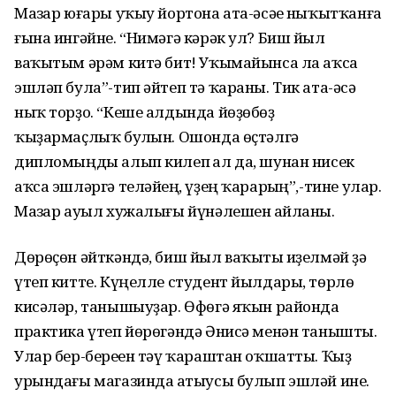
Мазһар юғары уҡыу йортона ата-әсәһе ныҡытҡанға
ғына ингәйне. “Нимәгә кәрәк ул? Биш йыл
ваҡытым әрәм китә бит! Уҡымайынса ла аҡса
эшләп була”-тип әйтеп тә ҡараны. Тик ата-әсә
ныҡ торҙо. “Кеше алдында йөҙөбөҙ
ҡыҙармаҫлыҡ булһын. Ошонда өҫтәлгә
дипломыңды алып килеп һал да, шунан нисек
аҡса эшләргә теләйһең, үҙең ҡарарһың”,-тине улар.
Мазһар ауыл хужалығы йүнәлешен һайланы.
Дөрөҫөн әйткәндә, биш йыл ваҡыты һиҙелмәй ҙә
үтеп китте. Күңелле студент йылдары, төрлө
кисәләр, танышыуҙар. Өфөгә яҡын районда
практика үтеп йөрөгәндә Әнисә менән танышты.
Улар бер-береһен тәү ҡараштан оҡшатты. Ҡыҙ
урындағы магазинда һатыусы булып эшләй ине.