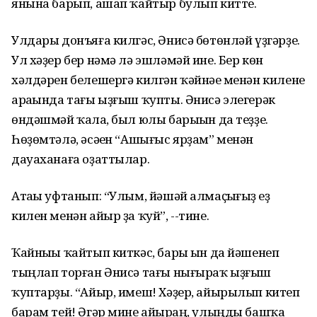
янына барып, ашап ҡайтыр булып китте.
Улдары донъяға килгәс, Әнисә бөтөнләй үҙгәрҙе.
Ул хәҙер бер нәмә лә эшләмәй ине. Бер көн
хәлдәрен белешергә килгән ҡәйнәһе менән килене
араһында тағы ыҙғыш ҡупты. Әнисә элегерәк
өндәшмәй ҡалһа, был юлы барыһын да теҙҙе.
Һөҙөмтәлә, әсәһен “Ашығыс ярҙам” менән
дауаханаға оҙаттылар.
Атаһы уфтанып: “Улым, йәшәй алмаҫһығыҙ һеҙ
килен менән айыр ҙа ҡуй”, --тине.
Ҡайныһы ҡайтып киткәс, барыһ ын да йәшенеп
тыңлап торған Әнисә тағы нығыраҡ ыҙғыш
ҡуптарҙы. “Айыр, имеш! Хәҙер, айырылып китеп
барам тей! Әгәр мине айырһаң, улыңды башҡа