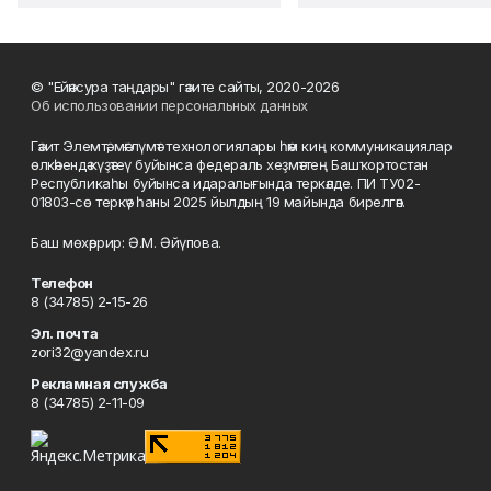
© "Ейәнсура таңдары" гәзите сайты, 2020-2026
Об использовании персональных данных
Гәзит Элемтә, мәғлүмәт технологиялары һәм киң коммуникациялар
өлкәһендә күҙәтеү буйынса федераль хеҙмәттең Башҡортостан
Республикаһы буйынса идаралығында теркәлде. ПИ ТУ02-
01803-сө теркәү һаны 2025 йылдың 19 майында бирелгән.
Баш мөхәррир: Ә.М. Әйүпова.
Телефон
8 (34785) 2-15-26
Эл. почта
zori32@yandex.ru
Рекламная служба
8 (34785) 2-11-09