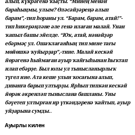
алып, күкрәгенә ҡыҫты. “Минең менән
бараһыңмы, улым? Өләсәйҙәреңә алып
барам”,-тип һораны ул. “Барам, барам, атай!”-
тип һикерәңләне әле генә илаған малай. Унан
ҡапыл башы эйелде. “Юҡ, атай, нәнәйҙәр
ебәрмәҫ ул. Ошаҡлағанһың тип мине тағы
мөйөшкә ҡуйырҙар”,-тине. Малай кескәй
йөрәгенә һыймаған ауыр ҡайғыһынан һыҡтап
илап ебәрҙе. Был юлы ул тынысланырлыҡ
түгел ине. Ата кеше улын ҡосағына алып,
диванға барып ултырҙы. Ярһып типкән кескәй
йөрәк әкренләп тыныслана башланы. Уны
бәүетеп ултырған ир үткәндәренә ҡайтып, ауыр
уйҙарына сумды.
..
Ауырлы килен