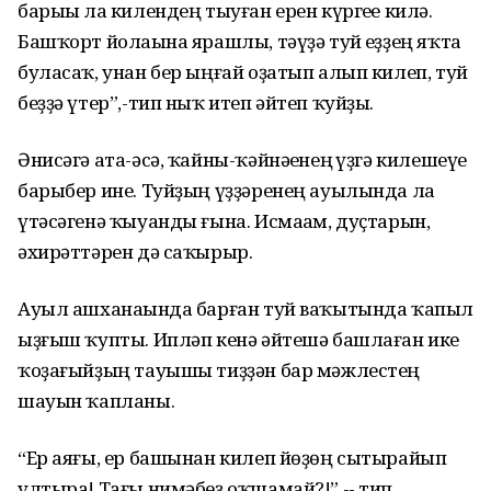
барыһы ла килендең тыуған ерен күргеһе килә.
Башҡорт йолаһына ярашлы, тәүҙә туй һеҙҙең яҡта
буласаҡ, унан бер ыңғай оҙатып алып килеп, туй
беҙҙә үтер”,-тип ныҡ итеп әйтеп ҡуйҙы.
Әнисәгә ата-әсә, ҡайны-ҡәйнәһенең һүҙгә килешеүе
барыбер ине. Туйҙың үҙҙәренең ауылында ла
үтәсәгенә ҡыуанды ғына. Исмаһам, дуҫтарын,
әхирәттәрен дә саҡырыр.
Ауыл ашханаһында барған туй ваҡытында ҡапыл
ыҙғыш ҡупты. Ипләп кенә әйтешә башлаған ике
ҡоҙағыйҙың тауышы тиҙҙән бар мәжлестең
шауын ҡапланы.
“Ер аяғы, ер башынан килеп йөҙөң сытырайып
ултыра! Тағы нимәбеҙ оҡшамай?!” -- тип