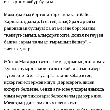
сығырға мәжбүр булды.
Мазһарҙы ҡыҙ йортонда һәр саҡ ҡолас йәйеп
ҡаршы алдылар. Егеттең алыҫ Урал аръяғы
районынан булыуы ла ата-әсәне борсоманы.
“Кейәүгә сығып, алыҫыраҡ китһә, донъя көтөүҙән
башҡа сараһы ҡалмаҫ, тырышып йәшәр”, --
тиеште улар.
Ә бына Мазһарҙың ата-әсәһе улдарының дипломға
ҡушып ауырлы килен алып ҡайтасағына әҙер
түгел ине. Егет тә уларға алдан хәбәр итеп,
иҫкәртеп өлгөрмәне шул. Дөрөҫөрәге, нисек
әйтергә белмәне. Сөнки ата-әсәһе улдары янында
уның кеүек тик юғары белемле ҡыҙҙы күрә ине.
Мазһарҙың диплом алыу шатлығын
уртаҡлашырға килгән туғандары ла был хәлгә