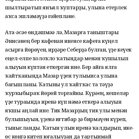
шылтыратып янъял ҡуптарҙы, улына етерлек
аҡса эшләмәүҙә ғәйепләне.
Ата-әсәһе өндәшмәһә лә, Мазһарға таныштары
Әнисәнең бер кафенан икенсе кафеға күңел
асырға йөрөүен, ирҙәре Себерҙә булған, үҙе кеүек
еңел-елпе холоҡло ҡатындар менән ҡушылып
алыуын күптән еткергән ине. Бер айға ялға
ҡайтҡанында Мазһар үҙен тулыһынса улына
бағышланы. Ҡатыны ул ҡайтҡас та тәүҙә
ҡурҡыбыраҡ йөрөй торғайны. Күрәһең, кешеләр
үҙе тураһында иренә күп нәмә еткерә алыуын
яҡшы аңлай ине. Тик Мазһарҙың тик улы менән
булышыуын, үҙенә иғтибар ҙә бирмәүен күреп,
тынысланды. Ҡатын улын иренә ҡалдырып, ике-
өс көнгә китеп юғалыуҙан да тартынмай