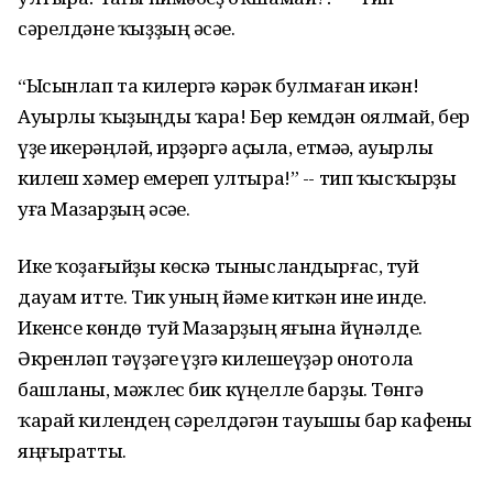
сәрелдәне ҡыҙҙың әсәһе.
“Ысынлап та килергә кәрәк булмаған икән!
Ауырлы ҡыҙыңды ҡара! Бер кемдән оялмай, бер
үҙе һикерәңләй, ирҙәргә аҫыла, етмәһә, ауырлы
килеш хәмер һемереп ултыра!” -- тип ҡысҡырҙы
уға Мазһарҙың әсәһе.
Ике ҡоҙағыйҙы көскә тынысландырғас, туй
дауам итте. Тик уның йәме киткән ине инде.
Икенсе көндө туй Мазһарҙың яғына йүнәлде.
Әкренләп тәүҙәге һүҙгә килешеүҙәр онотола
башланы, мәжлес бик күңелле барҙы. Төнгә
ҡарай килендең сәрелдәгән тауышы бар кафены
яңғыратты.