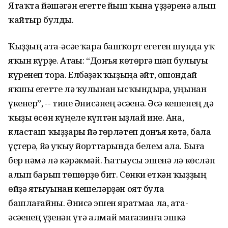
Ятаҡта йәшәгән егетте йыш ҡына үҙҙәренә алып
ҡайтыр булды.
Ҡыҙҙың ата-әсәһе ҡара башҡорт егетен шунда уҡ
яҡын күрҙе. Атаһы: “Донъя көтөргә шәп булыуы
күренеп тора. Елбәҙәк ҡыҙыңа әйт, ошондай
яҡшы егетте лә ҡулынан ысҡындырһа, һуңынан
үкенер”, -- тине Әнисәнең әсәһенә. Әсә кешенең дә
ҡыҙы өсөн күңеле күптән һыҙлай ине. Ана,
класташ ҡыҙҙары йә гөрләтеп донъя көтә, бала
үҫтерә, йә уҡыу йорттарында белем ала. Быға
бер нәмә лә кәрәкмәй. Һатыусы эшенә лә көсләп
алып барып төшөрҙө бит. Сөнки еткән ҡыҙҙың
өйҙә ятыуынан кешеләрҙән оят була
башлағайны. Әнисә эшен яратмаһа ла, ата-
әсәһенең һүҙенән үтә алмай магазинға эшкә