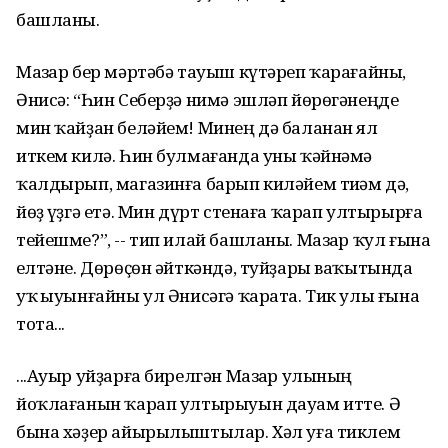
башланы.
Мазһар бер мәртәбә тауыш күтәреп ҡарағайны,
Әнисә: “Һин Себерҙә нимә эшләп йөрөгәнеңде
мин ҡайҙан беләйем! Минең дә баланан ял
иткем килә. Һин булмағанда уны ҡәйнәмә
ҡалдырып, магазинға барып киләйем тиһәм дә,
йөҙ һүҙгә етә. Мин дүрт стенаға ҡарап ултырырға
тейешме?”, -- тип илай башланы. Мазһар ҡул ғына
һелтәне. Дөрөҫөн әйткәндә, туйҙары ваҡытында
уҡ һыуынғайны ул Әнисәгә ҡарата. Тик улы ғына
тота...
...Ауыр уйҙарға бирелгән Мазһар улының
йоҡлағанын ҡарап ултырыуын дауам итте. Ә
бына хәҙер айырылыштылар. Хәл уға тиклем