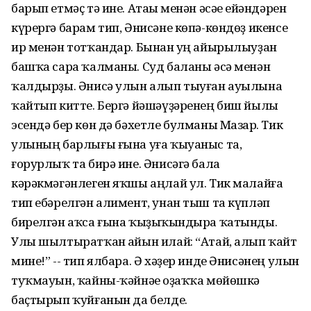
барып етмәҫ тә ине. Атаһы менән әсәһе ейәндәрен
күрергә барам тип, Әнисәне көпә-көндөҙ икенсе
ир менән тотҡандар. Бынан һуң айырылыуҙан
башҡа сара ҡалманы. Суд баланы әсә менән
ҡалдырҙы. Әнисә улын алып тыуған ауылына
ҡайтып китте. Бергә йәшәүҙәренең биш йылы
эсендә бер көн дә бәхетле булманы Мазһар. Тик
улының барлығы ғына уға ҡыуаныс та,
ғорурлыҡ та бирә ине. Әнисәгә бала
кәрәкмәгәнлеген яҡшы аңлай ул. Тик малайға
тип ебәрелгән алимент, унан тыш та күпләп
бирелгән аҡса ғына ҡыҙыҡһындыра ҡатынды.
Улы шылтыратҡан һайын илай: “Атай, алып ҡайт
мине!” -- тип ялбара. Ә хәҙер инде Әнисәнең улын
туҡмауын, ҡайны-ҡәйнәһе оҙаҡҡа мөйөшкә
баҫтырып ҡуйғанын да белде.