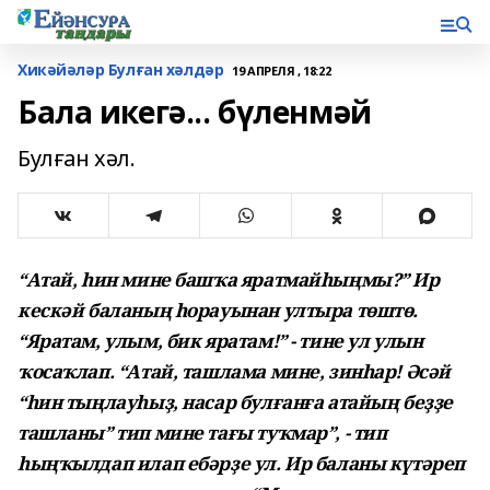
Хикәйәләр Булған хәлдәр
19 АПРЕЛЯ , 18:22
Бала икегә... бүленмәй
Булған хәл.
“Атай, һин мине башҡа яратмайһыңмы?” Ир
кескәй баланың һорауынан ултыра төштө.
“Яратам, улым, бик яратам!” - тине ул улын
ҡосаҡлап. “Атай, ташлама мине, зинһар! Әсәй
“һин тыңлауһыҙ, насар булғанға атайың беҙҙе
ташланы” тип мине тағы туҡмар”, - тип
һыңҡылдап илап ебәрҙе ул. Ир баланы күтәреп