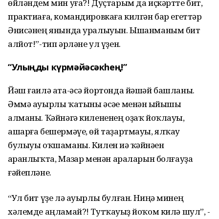
өйләндем мин уға?! Дуҫтарым да иҫкәртте бит,
практиаға, командировкаға килгән бар егеттәр
Әнисәнең янында уралыуын. Ышанманым бит
алйот!”-тип әрләне ул үҙен.
“Улыңды күрмәйәсәкһең!”
Йәш ғаилә ата-әсә йортонда йәшәй башланы.
Әммә ауырлы ҡатыны әсәһе менән һыйышы
алманы. Ҡәйнәгә килененең оҙаҡ йоҡлауы,
ашарға бешермәүе, өй таҙартмауы, ялҡау
булыуы оҡшаманы. Килен иһә ҡәйнәһен
һаранлыҡта, Мазһар менән араларын болғауҙа
ғәйепләне.
“Ул бит үҙе лә ауырлы булған. Ниңә минең
хәлемде аңламай?! Тутҡауһыҙ йоҡом килә шул”, -