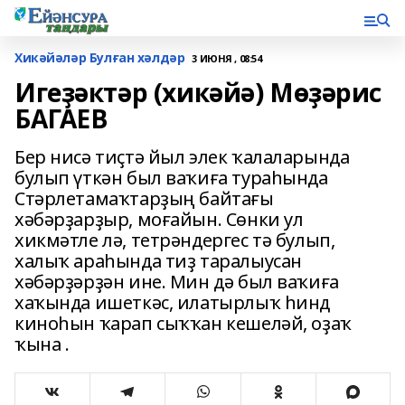
Хикәйәләр Булған хәлдәр
3 ИЮНЯ , 08:54
Игеҙәктәр (хикәйә) Мөҙәрис
БАГАЕВ
Бер нисә тиҫтә йыл элек ҡалаларында
булып үткән был ваҡиға тураһында
Стәрлетамаҡтарҙың байтағы
хәбәрҙарҙыр, моғайын. Сөнки ул
хикмәтле лә, тетрәндергес тә булып,
халыҡ араһында тиҙ таралыусан
хәбәрҙәрҙән ине. Мин дә был ваҡиға
хаҡында ишеткәс, илатырлыҡ һинд
киноһын ҡарап сыҡҡан кешеләй, оҙаҡ
ҡына .