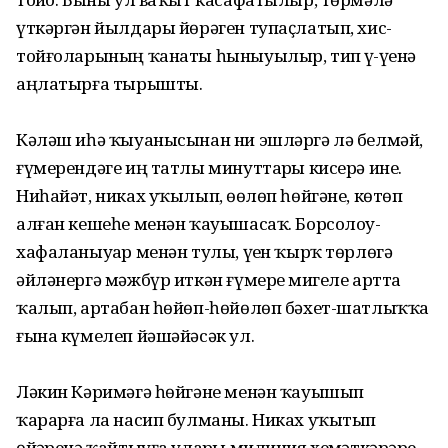
үткәргән йылдары йөрәген тупаҫлатып, хис-
тойғоларының ҡанаты һыныуылыр, тип үҙ-үҙенә
аңлатырға тырышты.
Кәләш иһә ҡыуанысынан ни эшләргә лә белмәй,
ғүмерендәге иң татлы минуттарҙы кисерә ине.
Ниһайәт, никах уҡылып, өҙөлөп һөйгәне, көтөп
алған кешеһе менән ҡауышасаҡ. Борсолоу-
хафаланыуҙар менән тулы, үҙен ҡырҡ төрлөгә
әйләнергә мәжбүр иткән ғүмере миҙгеле артта
ҡалып, артабан һөйөп-һөйөлөп бәхет-шатлыҡҡа
ғына күмелеп йәшәйәсәк ул.
Ләкин Кәримәгә һөйгәне менән ҡауышып
ҡарарға ла насип булманы. Никах уҡытып
өйҙәренә ҡайтыуға уларҙы милиция хеҙмәткәрҙәре