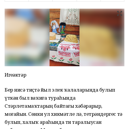
Игеҙәктәр
Бер нисә тиҫтә йыл элек ҡалаларында булып
үткән был ваҡиға тураһында
Стәрлетамаҡтарҙың байтағы хәбәрҙарҙыр,
моғайын. Сөнки ул хикмәтле лә, тетрәндергес тә
булып, халыҡ араһында тиҙ таралыусан