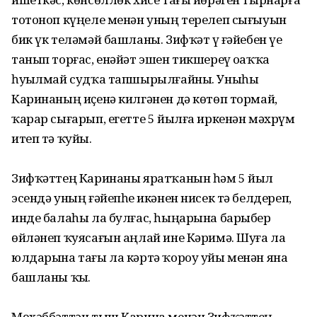
тотоноп күңеле менән уның терелеп сығыуын
бик үк теләмәй башланы. Зифҡәт үҙ ғәйебен үҙе
танып торғас, енәйәт эшен тикшереү оҙаҡҡа
һуҙылмай судҡа тапшырылғайны. Уныһы
Каринаның иҫенә килгәнен дә көтөп тормай,
ҡарар сығарып, егетте 5 йылға иркенән мәхрүм
итеп тә ҡуйҙы.
Зифҡәттең Каринаны яратҡанын һәм 5 йыл
эсендә уның ғәйепһеҙ икәнен нисек тә белдереп,
инде балаһы ла булғас, һыңарына барыбер
өйләнеп ҡуясағын аңлай ине Кәримә. Шуға ла
юлдарына тағы ла кәртә ҡороу уйы менән яна
башланы ҡыҙ.
Мөхәббәттән тыш Карина менән Зифҡәттең