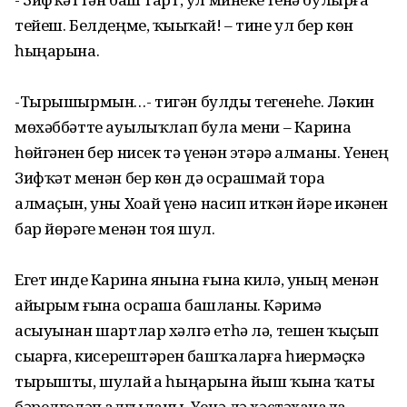
тейеш. Белдеңме, ҡыҙыҡай! – тине ул бер көн
һыңарына.
-Тырышырмын…- тигән булды тегенеһе. Ләкин
мөхәббәтте ауыҙлыҡлап була мени – Карина
һөйгәнен бер нисек тә үҙенән этәрә алманы. Үҙенең
Зифҡәт менән бер көн дә осрашмай тора
алмаҫын, уны Хоҙай үҙенә насип иткән йәре икәнен
бар йөрәге менән тоя шул.
Егет инде Карина янына ғына килә, уның менән
айырым ғына осраша башланы. Кәримә
асыуынан шартлар хәлгә етһә лә, тешен ҡыҫып
сыҙарға, кисерештәрен башҡаларға һиҙҙермәҫкә
тырышты, шулай ҙа һыңарына йыш ҡына ҡаты
бәрелгеләп алғыланы. Үҙенә лә хәстәханала