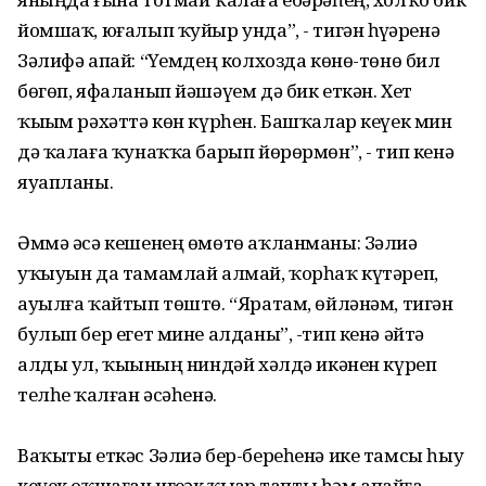
йомшаҡ, юғалып ҡуйыр унда”, - тигән һүҙҙәренә
Зәлифә апай: “Үҙемдең колхозда көнө-төнө бил
бөгөп, яфаланып йәшәүем дә бик еткән. Хет
ҡыҙым рәхәттә көн күрһен. Башҡалар кеүек мин
дә ҡалаға ҡунаҡҡа барып йөрөрмөн”, - тип кенә
яуапланы.
Әммә әсә кешенең өмөтө аҡланманы: Зәлиә
уҡыуын да тамамлай алмай, ҡорһаҡ күтәреп,
ауылға ҡайтып төштө. “Яратам, өйләнәм, тигән
булып бер егет мине алданы”, -тип кенә әйтә
алды ул, ҡыҙының ниндәй хәлдә икәнен күреп
телһеҙ ҡалған әсәһенә.
Ваҡыты еткәс Зәлиә бер-береһенә ике тамсы һыу
кеүек оҡшаған игеҙәк ҡыҙҙар тапты һәм апайға