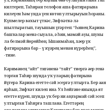
килтереп, Таһирҙан телефон аша фатирҙарына
килеүен һәм унда үҙен көтөп ултырыуын һораны.
Күпмелер ваҡыт үткәс, Зифҡәткә лә
шылтыратып, тауышын үҙгәртеп: “Һинең Карина
башҡалар менә сыуала, ә һин, мәмәй ауыҙ, шуны
ла белмәй йөрөйһөң. Ышанмаһаң, хәҙер үк
фатирҙарына бар – үҙ күҙҙәрең менән күрерһең”,
-тине.
Кәримәнең “айт” тигәненә “тайт” тиергә әҙер генә
торған Таһир шунда уҡ уларҙың фатирына
йүгерә. Карина егетте сәй эсергә ултырта. Бер аҙҙан
ярһып, Зифҡәт килеп инә. Ул һөйгәне янында ят
егетте күреп, шунда уҡ бер ни аңғармай сәй эсеп
ултырған Таһирға ташлана. Егеттәрҙең
араларына ынтылған Каринаны бар көсө менән