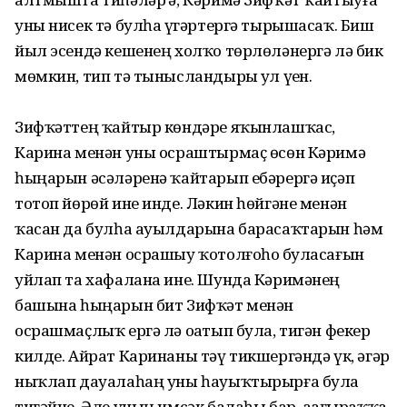
уны нисек тә булһа үҙгәртергә тырышасаҡ. Биш
йыл эсендә кешенең холҡо төрлөләнергә лә бик
мөмкин, тип тә тынысландырҙы ул үҙен.
Зифҡәттең ҡайтыр көндәре яҡынлашҡас,
Карина менән уны осраштырмаҫ өсөн Кәримә
һыңарын әсәләренә ҡайтарып ебәрергә иҫәп
тотоп йөрөй ине инде. Ләкин һөйгәне менән
ҡасан да булһа ауылдарына барасаҡтарын һәм
Карина менән осрашыу ҡотолғоһоҙ буласағын
уйлап та хафалана ине. Шунда Кәримәнең
башына һыңарын бит Зифҡәт менән
осрашмаҫлыҡ ергә лә оҙатып була, тигән фекер
килде. Айрат Каринаны тәү тикшергәндә үк, әгәр
ныҡлап дауалаһаң уны һауыҡтырырға була
тигәйне. Әле уның имсәк балаһы бар, аҙағыраҡҡа