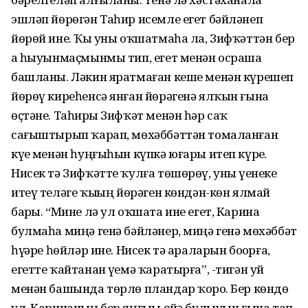
эшләп йөрөгән Таһир исемле егет бәйләнеп
йөрөй ине. Ҡыҙ уны оҡшатмаһа ла, Зифҡәттән бер
аҙ һыуынмаҫмынмы тип, егет менән осраша
башланы. Ләкин яратмаған кеше менән күрешеп
йөрөү киреһенсә янған йөрәгенә ялҡын ғына
өҫтәне. Таһирҙы Зифҡәт менән һәр саҡ
сағыштырып ҡарап, мөхәббәттән томаланған
күҙе менән һуңғыһын күпкә юғары итеп күрҙе.
Нисек тә Зифҡәтте ҡулға төшөрөү, уны үҙенеке
итеү теләге ҡыҙҙың йөрәген көндән-көн ялмай
барҙы. “Мине лә ул оҡшата ине егет, Карина
булмаһа миңә генә бәйләнер, миңә генә мөхәббәт
һүҙҙәре һөйләр ине. Нисек тә араларын боҙорға,
егетте ҡайтанан үҙемә ҡаратырға”, -тигән уй
менән башында төрлө пландар ҡорҙо. Бер көндө
ул, Каринаның бер яңғыҙы өйҙә булыуын ғына тап