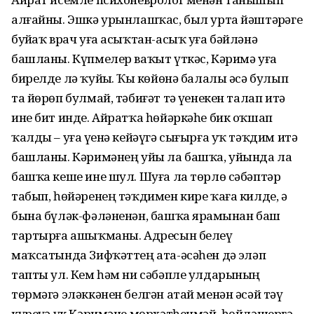
алғайны. Эшкә урынлашҡас, был урта йәштәрҙәге
буйҙаҡ врач уға асыҡтан-асыҡ уға бәйләнә
башланы. Күпмелер ваҡыт үткәс, Кәримә уға
бирелде лә ҡуйҙы. Ҡыҙ көйөнә балалы әсә булып
та йөрөп булмай, тәбиғәт тә үҙенекен талап итә
ине бит инде. Айратҡа һөйәркәһе бик оҡшап
ҡалды – уға үҙенә кейәүгә сығырға уҡ тәҡдим итә
башланы. Кәримәнең уйы ла башҡа, уйында ла
башҡа кеше ине шул. Шуға ла төрлө сәбәптәр
табып, һөйәренең тәҡдимен кире ҡаға килде, ә
бына бүләк-фәләненән, башҡа ярҙамынан баш
тартырға ашыҡманы. Адресын белеү
маҡсатында Зифҡәттең ата-әсәһен дә эҙләп
тапты ул. Кем һәм ни сәбәпле улдарының
төрмәгә эләккәнен белгән атай менән әсәй тәү
күреүҙә үк Кәримәне мөрхәтһенмәй, һөйләшергә