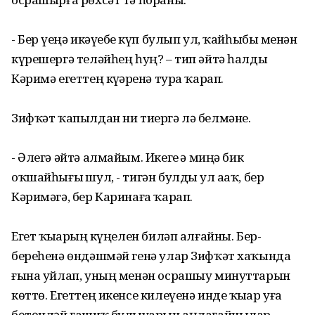
- Бер үҙеңә икәүебеҙ күп булып ул, ҡайһыбыҙ менән
күрешергә теләйһең һуң? – тип әйтә һалды
Кәримә егеттең күҙҙәренә тура ҡарап.
Зифҡәт ҡапылдан ни тиергә лә белмәне.
- Әлегә әйтә алмайым. Икегеҙ ҙә миңә бик
оҡшайһығыҙ шул, - тигән булды ул аҙаҡ, бер
Кәримәгә, бер Каринаға ҡарап.
Егет ҡыҙҙарҙың күңелен биләп алғайны. Бер-
береһенә өндәшмәй генә улар Зифҡәт хаҡында
ғына уйлап, уның менән осрашыу минуттарын
көттө. Егеттең икенсе килеүенә инде ҡыҙҙар уға
бөтөнләй ғашиҡ булыуҙарын аңлағайнылар