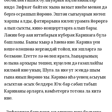
инде. Зифҡәт байтаҡ ҡына ваҡыт икеһе менән дә
бергә осрашып йөрөнө. Эштән сығыуҙарын көтөп
ҡаршы алды, фатирҙарына килеп урамға йөрөргә
алып сыҡты, кино-концерттарға алып барҙы.
Ләкин бер аҙҙан иғтибарын күберәк Каринаға бүлә
башланы. Быны ҡыҙҙар ҙа һиҙенә ине. Карина үҙен
кеше өлөшөнә кергәндәй тойоп, ни эшләргә лә
белмәне. Егетте лә өҙөлөп ярата, һыңарының
юлына арҡыры төшөп, күңелен дә ғазаплайһы
килмәй ине уның. Шуға ла ике ут эсендә шым
ғына янып йөрөнө ҡыҙ. Кәримә иһә үҙенең асыуын
асыҡтан-асыҡ белдерҙе. Юҡ-бар сәбәп табып
Каринаны әрләргә, кәмһетергә тотона ла китә
ине.
- Зифҡәттән баш тарт, ул минеке генә булырға