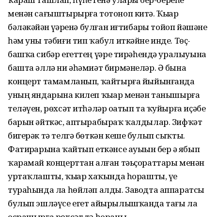
менән сағыштырырға тотоноп китә. Ҡыҙҙар
бәләкәйҙән үҙҙәренә булған иғтибарҙы тойоп йәшәне
һәм уны тәбиғи тип ҡабул иткәйне инде. Төҫ-
башҡа сибәр егеттең үҙҙәре тирәһендә уралыуына
башта әллә ни әһәмиәт бирмәнеләр. Ә бына
концерт тамамланып, ҡайтырға йыйынғанда
уның яндарына килеп ҡыҙҙар менән танышырға
теләүен, рөхсәт итһәләр оҙатып та ҡуйырға иҫәбе
барын әйткәс, аптырабыраҡ ҡалдылар. Зифҡәт
бигерәк тә телгә бөткән кеше булып сыҡты.
Фатирҙарына ҡайтып еткәнсе ауыҙын бер ҙә ябып
ҡарамай концерттан алған тәьҫораттары менән
уртаҡлашты, ҡыҙҙар хаҡында һорашты, үҙе
тураһында ла һөйләп алды. Заводта аппаратсы
булып эшләүсе егет айырылышҡанда тағы ла
осрашырға рөхсәт тә һораны.