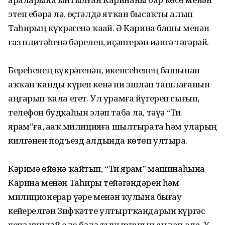
этеп ебәрә лә, өҫтәлдә ятҡан бысаҡты алып
Таһирҙың күкрәгенә ҡаҙай. Ә Карина башы менән
газ плитәһенә бәрелеп, иҫәнгерәп иҙәнгә тәгәрәй.
Береһенең күкрәгенән, икенсеһенең башынан
аҡҡан ҡанды күреп кенә ни эшләп ташлағанын
аңғарып ҡала егет. Ул урамға йүгереп сығып,
телефон будкаһын эҙләп таба ла, тәүҙә “Тиҙ
ярҙам”ға, аҙаҡ милицияға шылтырата һәм уларҙың
килгәнен подъезд алдында көтөп ултыра.
Кәримә өйөнә ҡайтып, “Тиҙ ярҙам” машинаһына
Карина менән Таһирҙы тейәгәндәрен һәм
милиционерҙар үҙҙәре менән ҡулына бығау
кейҙерелгән Зифҡәтте ултыртҡандарын күргәс
кенә ниндәй оло бәлә тыуҙырғанын аңлап ала. Үҙ