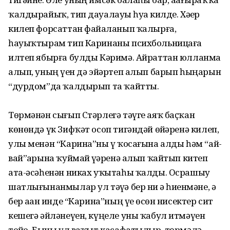
ҡалдырайыҡ, тип дауалауҙы һуҙа килде. Хәҙер
килеп форсаттан файҙаланып ҡалырға,
һауыҡтырам тип Каринаны психбольницаға
илтеп ябырға булды Кәримә. Айраттан юлланма
алып, уның үҙен дә эйәртеп алып барып һыңарын
“дурдом”да ҡалдырып та ҡайтты.
Төрмәнән сығып Стәрлегә тәүге аяҡ баҫҡан
көнөндә үк Зифҡәт осоп тигәндәй өйҙәренә килеп,
улы менән “Карина”ны үҙ ҡосағына алды һәм “ай-
вай”ҙарына ҡуймай үҙҙәренә алып ҡайтып китеп
ата-әсәһенән никах уҡытаһы ҡалды. Осрашыу
шатлығынанмылар ул тәүҙә бер ни ҙә һиҙенмәне, ә
бер аҙҙан инде “Карина”ның үҙе өсөн нисектер сит
кешегә әйләнеүен, күңеле уны ҡабул итмәүен
тойҙо. Быны ул ваҡыт касафатылыр, төрмәлә