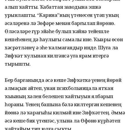
алып ҡайтты. Ҡабаттан заводына эшкә
урынлашты. “Карина”ның үтенесен үтәп уның
әсәләренә лә Зөфәре менән барғылап йөрөнө.
Өләсәләре гүр эйәһе булып ҡәйнә тейешле
кешеһенең дә һаулығы самалы ине. Ҡыҙҙары өсөн
хәсрәтләнеү ҙә эҙһеҙ ҡалмағандыр инде. Шуға ла
Зифҡәт ҡулынан килгәнсә уға ярҙам итергә
тырышты.
Бер барғанында әсә кеше Зифҡәткә үҙенең йөрөй
алмаҫын әйтеп, унан психбольницала ятҡан
ҡыҙының хәлен белешеп ҡайтыуын ялбарып
һораны. Үҙенең башына бәлә килтергән кешенең
йөҙөнә лә ҡарағыһы килмәй ине Зифҡәттең. Әммә
әсә кеше бик үтенгәс, улына ла Өфөнө күрһәтеп
ҡайтайым тип юлға сыҡты.