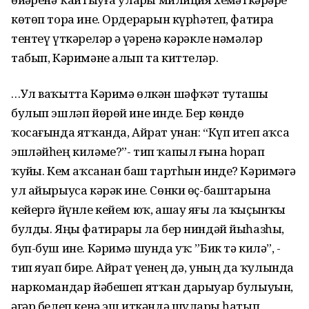
көтөп тора ине. Ордерҙарын күрһәтеп, фатирҙа
тентеү үткәрҙеләр ҙә үҙҙәренә кәрәкле нәмәләр
табып, Кәримәне алып та киттеләр.
…Ул ваҡытта Кәримә өлкән шәфҡәт туташы
булып эшләп йөрөй ине инде. Бер көндө
ҡосағында ятҡанда, Айрат унан: “Күп итеп аҡса
эшләйһең киләме?”- тип ҡапыл ғына һорап
ҡуйҙы. Кем аҡсанан баш тартһын инде? Кәримәгә
ул айырыуса кәрәк ине. Сөнки өҫ-баштарына
кейергә йүнле кейем юҡ, ашау яғы ла ҡыҫынҡы
булды. Яңы фатирҙары ла бер ниндәй йыһазһыҙ,
буп-буш ине. Кәримә шунда уҡ: ”Бик тә килә”, -
тип яуап бирҙе. Айрат үҙенең дә, уның да ҡулында
наркомандар йәбешеп ятҡан дарыуҙар булыуын,
әгәр белеп кенә эш иткәндә шуларҙы һатып