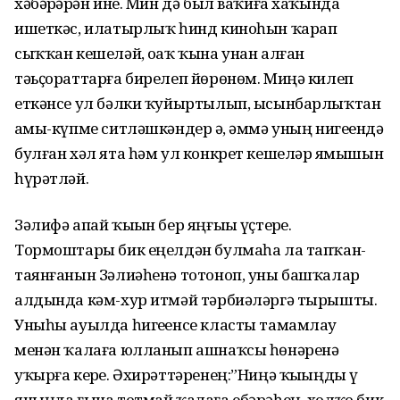
хәбәрҙәрҙән ине. Мин дә был ваҡиға хаҡында
ишеткәс, илатырлыҡ һинд киноһын ҡарап
сыҡҡан кешеләй, оҙаҡ ҡына унан алған
тәьҫораттарға бирелеп йөрөнөм. Миңә килеп
еткәнсе ул бәлки ҡуйыртылып, ысынбарлыҡтан
аҙмы-күпме ситләшкәндер ҙә, әммә уның нигеҙендә
булған хәл ята һәм ул конкрет кешеләр яҙмышын
һүрәтләй.
Зәлифә апай ҡыҙын бер яңғыҙы үҫтерҙе.
Тормоштары бик еңелдән булмаһа ла тапҡан-
таянғанын Зәлиәһенә тотоноп, уны башҡалар
алдында кәм-хур итмәй тәрбиәләргә тырышты.
Уныһы ауылда һигеҙенсе класты тамамлау
менән ҡалаға юлланып ашнаҡсы һөнәренә
уҡырға керҙе. Әхирәттәренең:”Ниңә ҡыҙыңды үҙ
яныңда ғына тотмай ҡалаға ебәрәһең, холҡо бик