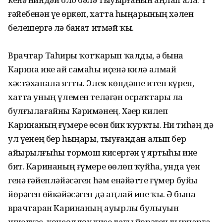
ғәйебенән үҙе өркөп, хатта һыңарының хәлен
белешергә лә баҙнат итмәй ҡыҙ.
Врачтар Таһирҙы ҡотҡарып ҡалды, ә бына
Карина ике ай самаһы иҫенә килә алмай
хәстәханала ятты. Элек көндәше итеп күреп,
хатта уның үлемен теләгән осраҡтары ла
булғылағайны Кәримәнең. Хәҙер килеп
Каринаның ғүмере өсөн бик ҡурҡты. Ни тиһәң дә
ул үҙенең бер һыңары, тыуғандан алып бер
айырылғыһыҙ тормош кисергән үҙ яртыһы ине
бит. Каринаның ғүмере өҙөлөп ҡуйһа, унда үҙен
генә ғәйепләйәсәген һәм енәйәтте ғүмер буйы
йөрәген өйкәйәсәген дә аңлай ине ҡыҙ. Ә бына
врачтарҙан Каринаның ауырлы булыуын
ишеткәс, көнсөллөк хисе тағы йөрәген тырнарға