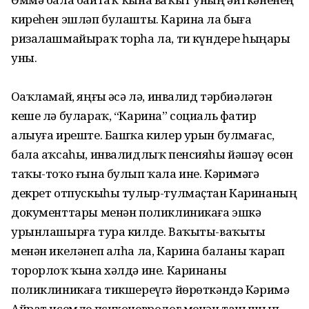
киреһен эшләп булашты. Карина ла быға
ризалашмайыраҡ торһа ла, тиҙ күндерҙе һыңары
уны.
Оҙаҡламай, яңғыҙ әсә лә, инвалид тәрбиәләгән
кеше лә булараҡ, “Карина” социаль фатир
алыуға иреште. Башҡа килер урын булмағас,
бала аҡсаһы, инвалидлыҡ пенсияһы йәшәү өсөн
таҡы-тоҡо ғына булып ҡала ине. Кәримәгә
декрет отпускыһы тулыр-тулмаҫтан Каринаның
документтары менән поликлиникаға эшкә
урынлашырға тура килде. Ваҡыты-ваҡыты
менән икеләнеп алһа ла, Карина баланы ҡарап
торорлоҡ ҡына хәлдә ине. Каринаны
поликлиникаға тикшереүгә йөрөткәндә Кәримә
Айрат исемле психоневролог менән танышып