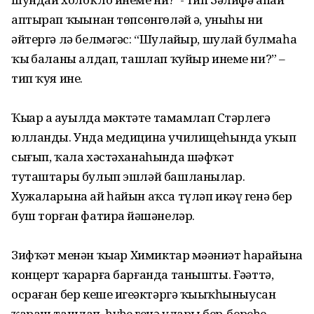
аптырап ҡыҙынан төпсөнгөләй ҙә, уныһы ни
әйтергә лә белмәгәс: “Шулайҙыр, шулай булмаһа
ҡыҙ баланы алдап, ташлап ҡуйыр инеме ни?” –
тип ҡуя ине.
Ҡыҙҙар ҙа ауылда мәктәте тамамлап Стәрлегә
юлланды. Унда медицина училищеһында уҡып
сығып, ҡала хәстәханаһында шәфҡәт
туташтары булып эшләй башланылар.
Хужаларына ай һайын аҡса түләп икәү генә бер
буш торған фатирҙа йәшәнеләр.
Зифҡәт менән ҡыҙҙар Химиктар мәҙәниәт һарайына
концерт ҡарарға барғанда танышты. Ғәҙәттә,
осраған бер кеше игеҙәктәргә ҡыҙыҡһыныусан
ҡараш ташлап, һүҙһеҙ генә уларҙы бер-береһе