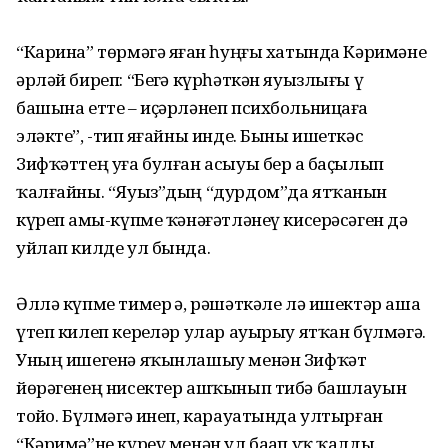
“Карина” төрмәгә яҙған һуңғы хатында Кәримәне
әрләй биреп: “Беҙгә күрһәткән яуызлығы үҙ
башына етте – иҫәрләнеп психбольницаға
эләкте”, -тип яҙғайны инде. Быны ишеткәс
Зифҡәттең уға булған асыуы бер аҙ баҫылып
ҡалғайны. “Яуыз”дың “дурдом”да ятҡанын
күреп аҙмы-күпме ҡәнәғәтләнеү кисерәсәген дә
уйлап килде ул бында.
Әллә күпме тимер ҙә, рәшәткәле лә ишектәр аша
үтеп килеп керҙеләр улар ауырыу ятҡан бүлмәгә.
Уның ишегенә яҡынлашыу менән Зифҡәт
йөрәгенең нисектер ашҡынып тибә башлауын
тойҙо. Бүлмәгә инеп, карауатында ултырған
“Кәримә”не күреү менән ул баҙап уҡ ҡалды.