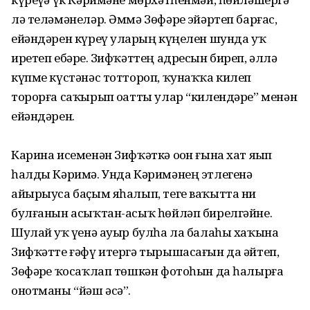
лә теләмәнеләр. Әммә Зөфәрҙе эйәртеп барғас,
ейәндәрен күреү уларҙың күңелен шунда уҡ
иретеп ебәрҙе. Зифҡәттең адресын биреп, әллә
күпме күстәнәс тоттороп, ҡунаҡҡа килеп
торорға саҡырып оҙатты улар “килендәре” менән
ейәндәрен.
Карина исеменән Зифҡәткә оҙон ғына хат яҙып
һалды Кәримә. Унда Кәримәнең этлегенә
айырыуса баҫым яһалып, теге ваҡытта ни
булғанын асыҡтан-асыҡ һөйләп бирелгәйне.
Шулай уҡ үҙенә ауыр булһа ла балаһы хаҡына
Зифҡәтте ғәфү итергә тырышасағын да әйтеп,
Зөфәрҙе ҡосаҡлап төшкән фотоһын да һалырға
онотманы “йәш әсә”.