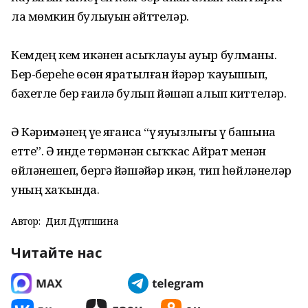
ла мөмкин булыуын әйттеләр.
Кемдең кем икәнен асыҡлауы ауыр булманы.
Бер-береһе өсөн яратылған йәрҙәр ҡауышып,
бәхетле бер ғаилә булып йәшәп алып киттеләр.
Ә Кәримәнең үҙе яҙғанса “үҙ яуызлығы үҙ башына
етте”. Ә инде төрмәнән сыҡҡас Айрат менән
өйләнешеп, бергә йәшәйҙәр икән, тип һөйләнеләр
уның хаҡында.
Автор:
Дилә Дәүләтшина
Читайте нас