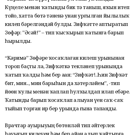
Күңеле менән ҡатынды бик тә таныш, яҡын итеп
тойҙо, хатта бөтә тәненә унан урғылған йылылыҡ
килеп бәрелгәндәй булды. Зифҡәтте аптыратып
Зөфәр: ”Әсәй!” – тип ҡысҡырып ҡатынға барып
һырылды.
“Кәримә” Зөфәрҙе ҡосаҡлаған килеш урынынан
тороп баҫты ла, Зифҡәткә текләнеп урынында
ҡатып ҡалды һәм бер аҙҙан: “Зифҡәт!..Һин Зифҡәт
бит, мин.., мин барыһын да хәтерләйем”, -тип
йөҙөн ҡулы менән ҡаплап һулҡылдап илап ебәрҙе.
Ҡатынды барып ҡосаҡлап алыуҙан үҙен саҡ-саҡ
тыйып торған ир бер урында ғына тапанды.
Врачтар ауырыуҙың бөтөнләй тип әйтерлек
һауығып килеүен һәм бер айҙан алып ҡайтырға