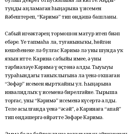
туңды аңламаған һыңарына үҙ исемен
йәбештереп, “Кәримә” тип өндәшә башланы.
Сабый игеҙәктәрҙең тормошон матур итеп биҙәп
ебәрҙе. Үҙе тапмаһа ла, туғаныныҡы, һөйгән
кешеһенеке лә булғас Кәримә лә уны шунда уҡ
яҡын итте. Карина сабыйҙы имеҙҙе, ә уны
тәрбиәләүҙе Кәримә үҙ өҫтөнә алды. Тыуыуы
тураһындағы таныҡлығына ла үҙенә оҡшаған
“Зөфәр” исемен яҙҙыртҡайны ул. Һыңарына
инвалидлыҡ үҙ исеменә бирелгәйне. Тырыша
торғас, уны “Кәримә” исеменә күсертә алды.
Теле асылғанда үҙенә “әсәй”, ә Каринаға “апай”
тип өндәшергә өйрәтте Зөфәрҙе Кәримә.
Әммә бала байтаҡ ҡына ваҡыт уның әйткәненең