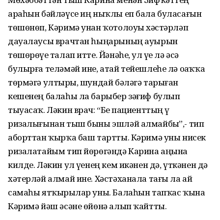
араһын бәйләүсе иң ныҡлы еп бала буласағын
төшөнөп, Кәримә унан ҡотолоуҙы хәстәрләп
дауалаусы врачтан һыңарының ауырын
төшөрөүҙе талап итте. Йәнәһе, ул үҙе лә әсә
булырға теләмәй ине, атай тейешлеһе лә оҙаҡҡа
төрмәгә ултырҙы, шундай бәләгә тарыған
кешенең балаһы ла барыбер зәғиф булып
тыуасаҡ. Ләкин врач: “Беҙ пациенттың үҙ
ризалығынан тыш быны эшләй алмайбыҙ”,- тип
аборттан ҡырҡа баш тартты. Кәримә уны нисек
ризалатайым тип йөрөгәндә Карина аңына
килде. Ләкин ул үҙенең кем икәнен дә, үткәнен дә
хәтерләй алмай ине. Хәстәханала тағы ла ай
самаһы ятҡырҙылар уны. Балаһын тапҡас ҡына
Кәримә йәш әсәне өйөнә алып ҡайтты.