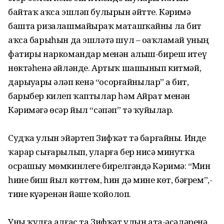
байтаҡ аҡса эшләп булырын әйтте. Кәримә
башта ризалашмайыраҡ маташҡайны ла бит
аҡса барыһын да эшләтә шул – оҙаҡламай уның
фатиры наркомандар менән алыш-биреш итеү
нөктәһенә әйләнде. Артыҡ шашынып китмәй,
дарыуҙарҙы әҙләп кенә “осорғайнылар” ҙа бит,
барыбер килеп ҡаптылар һәм Айрат менән
Кәримәгә өсәр йыл “сәпәп” тә ҡуйҙылар.
Судҡа улын эйәртеп Зифҡәт тә барғайны. Инде
ҡарар сығарылып, уларға бер нисә минутҡа
осрашыу мөмкинлеге бирелгәндә Кәримә: “Мин
һине биш йыл көттөм, һин дә мине көт, бәғрем”,-
тине күҙҙәренән йәше ҡойолоп.
Уны ҡулға алғас та Зифҡәт улын ата-әсәләренә