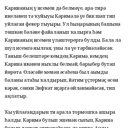
Каринаның үҙ исемен дә белмәүе, ара-тирә
икеләнеп тә ҡуйыуы Кәримәлә үҙе бик шәп тип
уйлаған фекер тыуҙырҙы. Ул һыңарының башына
төшкән бәләне файҙаланып ҡалырға һәм
Каринаның исемен үҙләштерергә булды. Бала ла
шул исемгә яҙылған, уны ла үҙе тәрбиәләйәсәк.
Таныш-белештәре кемдең Кәримә, кемдең
Карина икәнен ныҡлы белмәй, барыбер бутап
йөрөтә. Өләсәйе менән әсәһенә был аҙымды
баланы атаһыҙ ҡалдырып, йәтим үҫтермәҫ өсөн
кәрәк, сөнки Зифҡәт иҫәргә өйләнмәйәсәк, тип
аңлатыр.
Ҡыҙ уйлағандарын тиҙ арала тормошҡа ашыра
һалды. Кәримә булып эшенән сығып, Карина
булып декрет отпускаһына ла китте. Аңды-