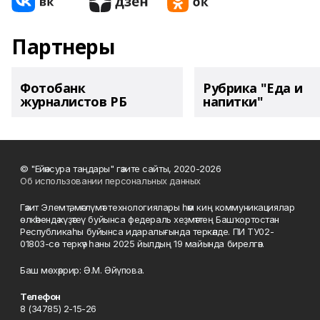
Партнеры
Фотобанк
Рубрика "Еда и
журналистов РБ
напитки"
© "Ейәнсура таңдары" гәзите сайты, 2020-2026
Об использовании персональных данных
Гәзит Элемтә, мәғлүмәт технологиялары һәм киң коммуникациялар
өлкәһендә күҙәтеү буйынса федераль хеҙмәттең Башҡортостан
Республикаһы буйынса идаралығында теркәлде. ПИ ТУ02-
01803-сө теркәү һаны 2025 йылдың 19 майында бирелгән.
Баш мөхәррир: Ә.М. Әйүпова.
Телефон
8 (34785) 2-15-26