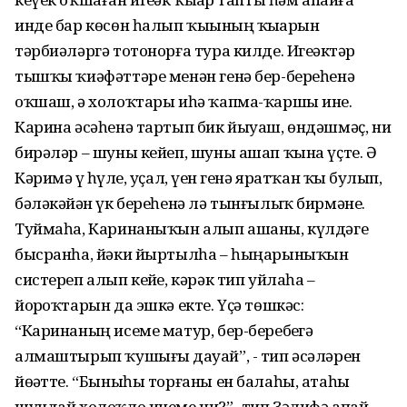
инде бар көсөн һалып ҡыҙының ҡыҙҙарын
тәрбиәләргә тотонорға тура килде. Игеҙәктәр
тышҡы ҡиәфәттәре менән генә бер-береһенә
оҡшаш, ә холоҡтары иһә ҡапма-ҡаршы ине.
Карина әсәһенә тартып бик йыуаш, өндәшмәҫ, ни
бирәләр – шуны кейеп, шуны ашап ҡына үҫте. Ә
Кәримә үҙ һүҙле, уҫал, үҙен генә яратҡан ҡыҙ булып,
бәләкәйҙән үк береһенә лә тынғылыҡ бирмәне.
Туймаһа, Каринаныҡын алып ашаны, күлдәге
бысранһа, йәки йыртылһа – һыңарыныҡын
систереп алып кейҙе, кәрәк тип уйлаһа –
йоҙроҡтарын да эшкә екте. Үҫә төшкәс:
“Каринаның исеме матур, бер-беребеҙгә
алмаштырып ҡушығыҙ дауай”, - тип әсәләрен
йөҙәтте. “Быныһы торғаны ен балаһы, атаһы
шундай холоҡло инеме ни?”- тип Зәлифә апай