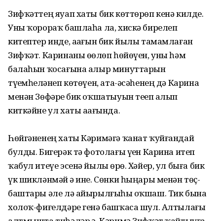
Зифҡәттең яуап хаты бик көттөрөп кенә килде.
Уны ҡорораҡ башлаһа ла, хискә бирелеп
китептер инде, аҙағын бик йылы тамамлаған
Зифҡәт. Каринаны өҙөлөп һөйөүен, уны һәм
балаһын ҡосағына алыр минуттарын
түҙемһеҙләнеп көтөүен, ата-әсәһенең дә Карина
менән Зөфәрҙе бик оҡшатыуын теҙеп алып
киткәйне ул хаты аҙағында.
Һөйгәненең хаты Кәримәгә ҡанат ҡуйғандай
булды. Бигерәк тә фотолағы үҙен Карина итеп
ҡабул итеүе эсенә йылы өрҙө. Хәйер, ул быға бик
үк шикләнмәй ҙә ине. Сөнки һыңары менән төҫ-
баштары әле лә айырылғыһыҙ оҡшаш. Тик бына
холоҡ-фиғелдәре генә башҡаса шул. Алтылағы
алтмышта тиһәләр ҙә, Кәримә Зифҡәт ҡайтыуға