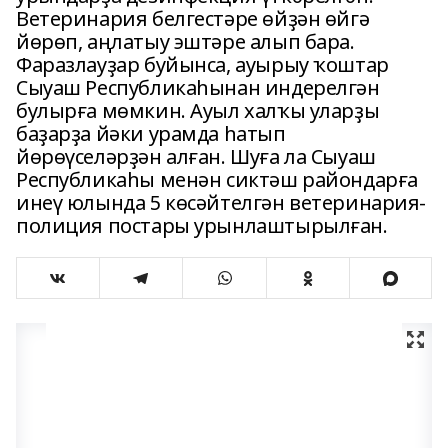
Ветеринария белгестәре өйҙән өйгә
йөрөп, аңлатыу эштәре алып бара.
Фаразлауҙар буйынса, ауырыу ҡоштар
Сыуаш Республикаһынан индерелгән
булырға мөмкин. Ауыл халҡы уларҙы
баҙарҙа йәки урамда һатып
йөрөүселәрҙән алған. Шуға ла Сыуаш
Республикаһы менән сиктәш райондарға
инеү юлында 5 көсәйтелгән ветеринария-
полиция постары урынлаштырылған.