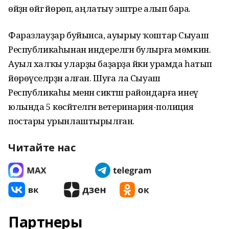
өйҙән өйгә йөрөп, аңлатыу эштәре алып бара.
Фаразлауҙар буйынса, ауырыу ҡоштар Сыуаш
Республикаһынан индерелгән булырға мөмкин.
Ауыл халҡы уларҙы баҙарҙа йәки урамда һатып
йөрөүселәрҙән алған. Шуға ла Сыуаш
Республикаһы менән сиктәш райондарға инеү
юлында 5 көсәйтелгән ветеринария-полиция
постары урынлаштырылған.
Читайте нас
Партнеры