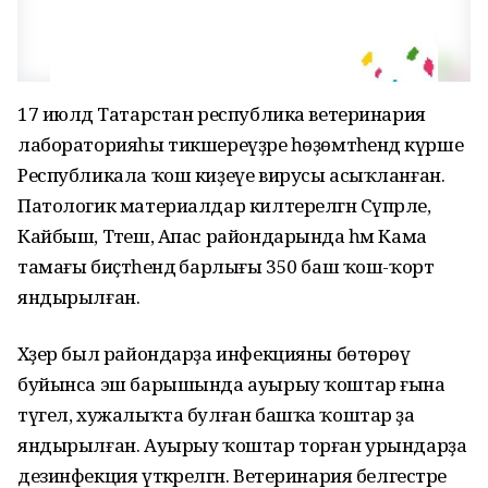
17 июлдә Татарстан республика ветеринария
лабораторияһы тикшереүҙәре һөҙөмтәһендә күрше
Республикала ҡош киҙеүе вирусы асыҡланған.
Патологик материалдар килтерелгән Сүпрәле,
Кайбыш, Тәтеш, Апас райондарында һәм Кама
тамағы биҫтәһендә барлығы 350 баш ҡош-ҡорт
яндырылған.
Хәҙер был райондарҙа инфекцияны бөтөрөү
буйынса эш барышында ауырыу ҡоштар ғына
түгел, хужалыҡта булған башҡа ҡоштар ҙа
яндырылған. Ауырыу ҡоштар торған урындарҙа
дезинфекция үткәрелгән. Ветеринария белгестәре