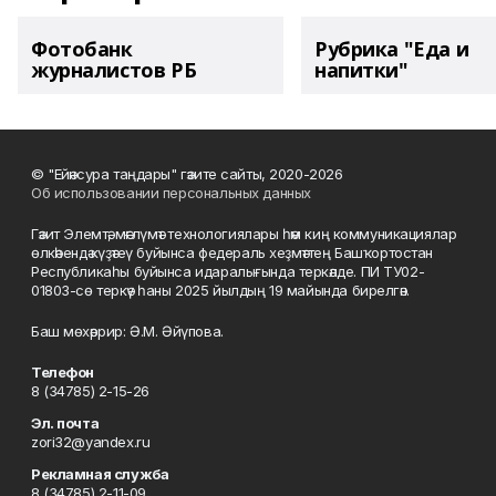
Фотобанк
Рубрика "Еда и
журналистов РБ
напитки"
© "Ейәнсура таңдары" гәзите сайты, 2020-2026
Об использовании персональных данных
Гәзит Элемтә, мәғлүмәт технологиялары һәм киң коммуникациялар
өлкәһендә күҙәтеү буйынса федераль хеҙмәттең Башҡортостан
Республикаһы буйынса идаралығында теркәлде. ПИ ТУ02-
01803-сө теркәү һаны 2025 йылдың 19 майында бирелгән.
Баш мөхәррир: Ә.М. Әйүпова.
Телефон
8 (34785) 2-15-26
Эл. почта
zori32@yandex.ru
Рекламная служба
8 (34785) 2-11-09