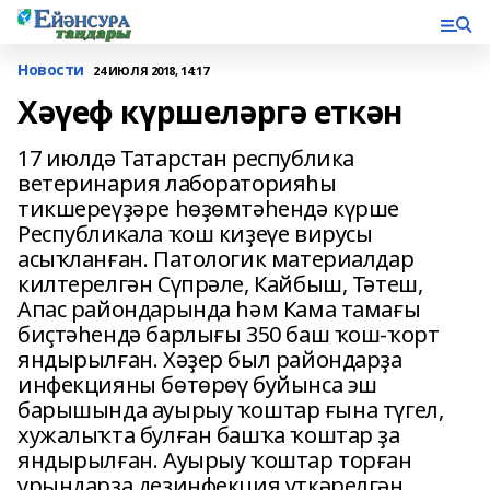
Новости
24 ИЮЛЯ 2018, 14:17
Хәүеф күршеләргә еткән
17 июлдә Татарстан республика
ветеринария лабораторияһы
тикшереүҙәре һөҙөмтәһендә күрше
Республикала ҡош киҙеүе вирусы
асыҡланған. Патологик материалдар
килтерелгән Сүпрәле, Кайбыш, Тәтеш,
Апас райондарында һәм Кама тамағы
биҫтәһендә барлығы 350 баш ҡош-ҡорт
яндырылған. Хәҙер был райондарҙа
инфекцияны бөтөрөү буйынса эш
барышында ауырыу ҡоштар ғына түгел,
хужалыҡта булған башҡа ҡоштар ҙа
яндырылған. Ауырыу ҡоштар торған
урындарҙа дезинфекция үткәрелгән.