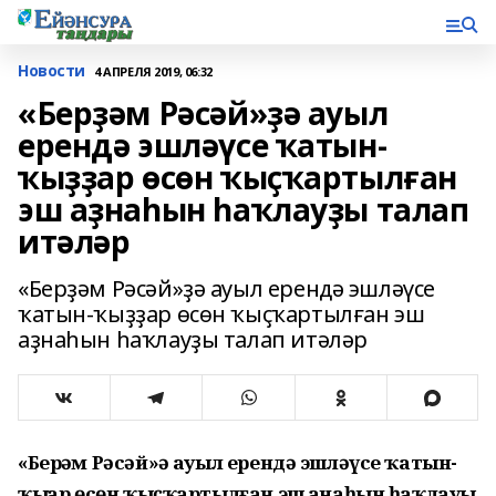
Новости
4 АПРЕЛЯ 2019, 06:32
«Берҙәм Рәсәй»ҙә ауыл
ерендә эшләүсе ҡатын-
ҡыҙҙар өсөн ҡыҫҡартылған
эш аҙнаһын һаҡлауҙы талап
итәләр
«Берҙәм Рәсәй»ҙә ауыл ерендә эшләүсе
ҡатын-ҡыҙҙар өсөн ҡыҫҡартылған эш
аҙнаһын һаҡлауҙы талап итәләр
«Берҙәм Рәсәй»ҙә ауыл ерендә эшләүсе ҡатын-
ҡыҙҙар өсөн ҡыҫҡартылған эш аҙнаһын һаҡлауҙы