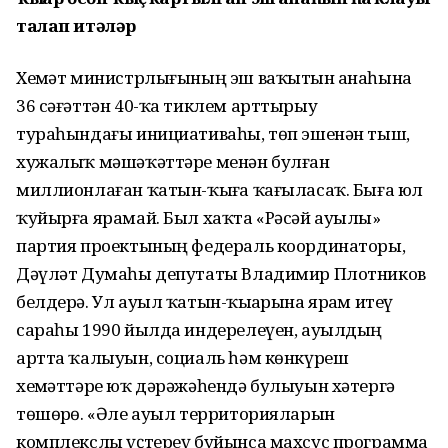
талап итәләр
Хеҙмәт министрлығының эш ваҡытын аҙнаһына
36 сәғәттән 40-ҡа тиклем арттырыу
тураһындағы инициативаһы, төп эшенән тыш,
хужалыҡ мәшәҡәттәре менән булған
миллионлаған ҡатын-ҡыҙға ҡағыласаҡ. Быға юл
ҡуйырға ярамай. Был хаҡта «Рәсәй ауылы»
партия проектының федераль координаторы,
Дәүләт Думаһы депутаты Владимир Плотников
белдерә. Ул ауыл ҡатын-ҡыҙҙарына ярҙам итеү
сараһы 1990 йылда индерелеүен, ауылдың
артта ҡалыуын, социаль һәм көнкүреш
хеҙмәттәре юҡ дәрәжәһендә булыуын хәтергә
төшөрҙө. «Әле ауыл территорияларын
комплекслы үҫтереү буйынса махсус программа