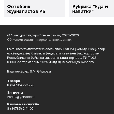
Фотобанк
Рубрика "Еда и
журналистов РБ
напитки"
© "Ейәнсура таңдары" гәзите сайты, 2020-2026
Об использовании персональных данных
Гәзит Элемтә, мәғлүмәт технологиялары һәм киң коммуникациялар
өлкәһендә күҙәтеү буйынса федераль хеҙмәттең Башҡортостан
Республикаһы буйынса идаралығында теркәлде. ПИ ТУ02-
01803-сө теркәү һаны 2025 йылдың 19 майында бирелгән.
Баш мөхәррир: Ә.М. Әйүпова.
Телефон
8 (34785) 2-15-26
Эл. почта
zori32@yandex.ru
Рекламная служба
8 (34785) 2-11-09