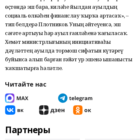
өҫтөндә эш бара, киләһе йылдан ауылдың
социаль өлкәһен финанслау ҡырҡа артасаҡ», –
тип белдерә Плотников. Уның әйтеүенсә, эш
сәғәте артыуы һәр ауыл ғаиләһенә ҡағыласаҡ.
Хеҙмәт министрлығының инициативаһы
дәүләттең ауылда тормош сифатын күтәреү
буйынса алып барған ғәйәт ҙур эшенә ышанысты
ҡаҡшатырға һәләтле.
Читайте нас
Партнеры