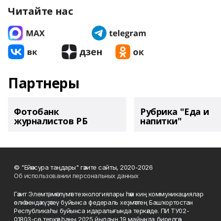
Читайте нас
Партнеры
Фотобанк
Рубрика "Еда и
журналистов РБ
напитки"
© "Ейәнсура таңдары" гәзите сайты, 2020-2026
Об использовании персональных данных
Гәзит Элемтә, мәғлүмәт технологиялары һәм киң коммуникациялар
өлкәһендә күҙәтеү буйынса федераль хеҙмәттең Башҡортостан
Республикаһы буйынса идаралығында теркәлде. ПИ ТУ02-
01803-сө теркәү һаны 2025 йылдың 19 майында бирелгән.