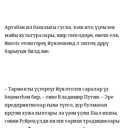
Артабан ил башлығы сусҡа, ҡош ите, үҫемлек
майы культуралары, шәкәр сөгөлдөрө, емеш-еләк,
йәшелсә етештереү йүнәлешендә лә эштең дәррәү
барыуын билдәләне.
– Тармаҡты үҫтереүгә йүнәлтелгән саралар үҙ
һөҙөмтәһен бирә, – тине Владимир Путин. – Эре
предприятиелар ғына түгел, ҙур булмаған
крәҫтиән хужалыҡтары ла әүҙем үҫешә. Был яҡшы,
сөнки Рәсәйҙең әүәлдән килгән тарихи традициялары