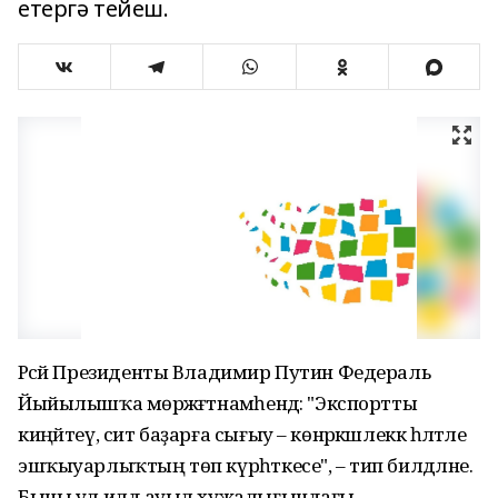
етергә тейеш.
Рәсәй Президенты Владимир Путин Федераль
Йыйылышҡа мөрәжәғәтнамәһендә: "Экспортты
киңәйтеү, сит баҙарға сығыу – көнәркәшлеккә һәләтле
эшҡыуарлыҡтың төп күрһәткесе", – тип билдәләне.
Быны ул илдә ауыл хужалығындағы