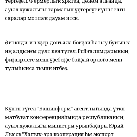
тергеҙелә. Фермерлыҡ хәрәкәтен, дөйөм алғанда,
ауыл хужалығы тармағын үҫтереүгә йүнәлтелгән
саралар мотлаҡ дауам итәсәк.
Әйткәндәй, ил хәҙер донъяла бойҙай һатыу буйынса
иң алдынғы дәүләт кенә түгел. Рәсәй ғалимдарының
фиҙакәрлеге менән үҙебеҙҙе бойҙай орлоғо менән
тулыһынса тәьмин итәбеҙ.
Күптән түгел "Башинформ" агентлығында үткән
матбуғат конференцияһында республиканың
ауыл хужалығы министры урынбаҫары Юрий
Лысов "Халыҡ-ара кооперация һәм экспорт