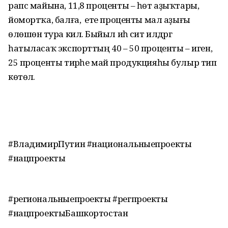
рапс майына, 11,8 проценты – һөт аҙыҡтары,
йомортҡа, балға, ә ете проценты мал аҙығы
өлөшөнә тура килә. Быйыл иһә сит илдәргә
һатыласаҡ экспорттың 40 – 50 проценты – иген,
25 проценты тирәһе май продукцияһы булыр тип
көтөлә.
#ВладимирПутин #национальныепроекты
#нацпроекты
#региональныепроекты #регпроекты
#нацпроектыБашкортостан