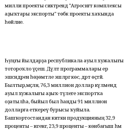
милли проекты сиктәрендә "Агросәнәғәт комплексы
аҙыҡтары экспорты" төбәк проекты хаҡында
һөйләне.
Һуңғы йылдарҙа республикала ауыл хужалығы
тотороҡло үҫешә. Дәүләт программалары ер
эшсәндәренә һөҙөмтәле эшләргә көс, дәрт өҫтәй.
Былтыр,мәҫәлән, 76,3 миллион доллар күләмендә
ауыл хужалығы аҙыҡ-түлеге экспортҡа
оҙатылһа, быйыл был һанды 91 миллион
долларға еткереү бурысы ҡуйыла.
Башҡортостандан киткән продукцияның 32,9
проценты – игенгә, 23,9 проценты – көнбағыш һәм