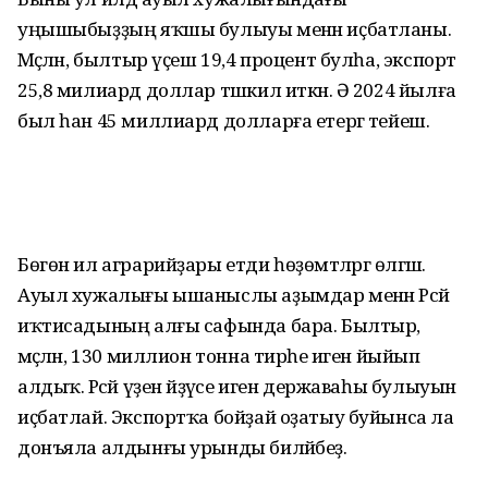
уңышыбыҙҙың яҡшы булыуы менән иҫбатланы.
Мәҫәлән, былтыр үҫеш 19,4 процент булһа, экспорт
25,8 милиард доллар тәшкил иткән. Ә 2024 йылға
был һан 45 миллиард долларға етергә тейеш.
Бөгөн ил аграрийҙары етди һөҙөмтәләргә өлгәшә.
Ауыл хужалығы ышаныслы аҙымдар менән Рәсәй
иҡтисадының алғы сафында бара. Былтыр,
мәҫәлән, 130 миллион тонна тирәһе иген йыйып
алдыҡ. Рәсәй үҙен әйҙәүсе иген державаһы булыуын
иҫбатлай. Экспортҡа бойҙай оҙатыу буйынса ла
донъяла алдынғы урынды биләйбеҙ.