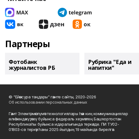
Партнеры
Фотобанк
Рубрика "Еда и
журналистов РБ
напитки"
© "Ейәнсура таңдары" гәзите сайты, 2020-2026
Об использовании персональных данных
Гәзит Элемтә, мәғлүмәт технологиялары һәм киң коммуникациялар
өлкәһендә күҙәтеү буйынса федераль хеҙмәттең Башҡортостан
Республикаһы буйынса идаралығында теркәлде. ПИ ТУ02-
01803-сө теркәү һаны 2025 йылдың 19 майында бирелгән.