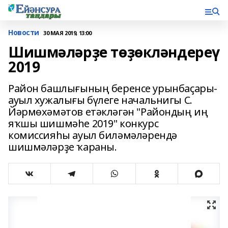
Новости
30 МАЯ 2019, 13:00
Шишмәләрҙе төҙөкләндереү
2019
Район башлығының беренсе урынбаҫары-
ауыл хужалығы бүлеге начальнигы С.
Йәрмөхәмәтов етәкләгән "Райондың иң
яҡшы шишмәһе 2019" конкурс
комиссияһы ауыл биләмәләрендә
шишмәләрҙе ҡараны.