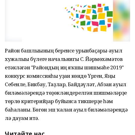
Район башлығының беренсе урынбаҫары-ауыл
хужалығы бүлеге начальнигы С. Йәрмөхәмәтов
етәкләгән "Райондың иң яҡшы шишмәһе 2019"
конкурс комиссияһы уҙған көндө Үрген, Яңы
Себенле, Бикбау, Таҙлар, Байдәүләт, Абзан ауыл
биләмәләрендә төҙөкләндерелгән шишмәләрҙе
төрлө критерийҙар буйынса тикшерҙе һәм
баһаланы. Бөгөн эш ҡалған ауыл биләмәләрендә
лә дауам итә.
Читайте нас