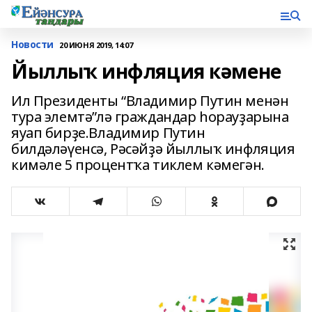
Новости
20 ИЮНЯ 2019, 14:07
Йыллыҡ инфляция кәмене
Ил Президенты “Владимир Путин менән
тура элемтә”лә граждандар һорауҙарына
яуап бирҙе.Владимир Путин
билдәләүенсә, Рәсәйҙә йыллыҡ инфляция
кимәле 5 процентҡа тиклем кәмегән.