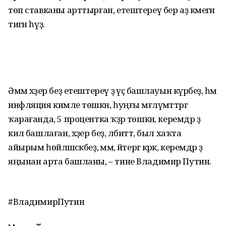
төп ставканы арттырған, етештереү бер аҙ кәмегән
тигән һүҙ.
Әммә хәҙер беҙ етештереү ҙә үҫә башлауын күрәбеҙ, һәм
инфляция кимәле төшкән, һуңғы мәғлүмәттәргә
ҡарағанда, 5 процентка ҡәҙәр төшкән, керемдәр ҙә
килә башлаған, хәҙер беҙ, әлбиттә, был хаҡта
айырым һөйләшәсәкбеҙ, әммә, әйтергә кәрәк, керемдәр ҙә
яңынан арта башланы, – тине Владимир Путин.
#ВладимирПутин