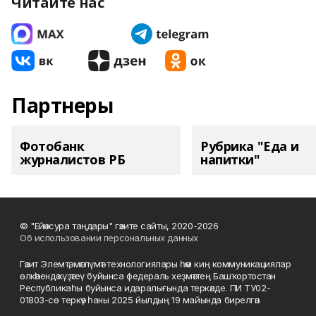
Читайте нас
Партнеры
Фотобанк
Рубрика "Еда и
журналистов РБ
напитки"
© "Ейәнсура таңдары" гәзите сайты, 2020-2026
Об использовании персональных данных
Гәзит Элемтә, мәғлүмәт технологиялары һәм киң коммуникациялар
өлкәһендә күҙәтеү буйынса федераль хеҙмәттең Башҡортостан
Республикаһы буйынса идаралығында теркәлде. ПИ ТУ02-
01803-сө теркәү һаны 2025 йылдың 19 майында бирелгән.