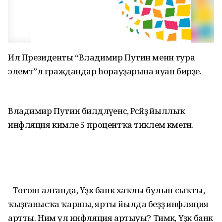
Ил Президенты “Владимир Путин менән тура
элемтә”лә граждандар һорауҙарына яуап бирҙе.
Владимир Путин билдәләүенсә, Рәсәйҙә йыллыҡ
инфляция кимәле 5 процентҡа тиклем кәмегән.
- Тотош алғанда, Үҙәк банк хаҡлы булып сыҡты,
ҡыҙғанысҡа ҡаршы, ярты йылда беҙҙә инфляция
артты. Нимә ул инфляция артыуы? Тимәк, Үҙәк банк