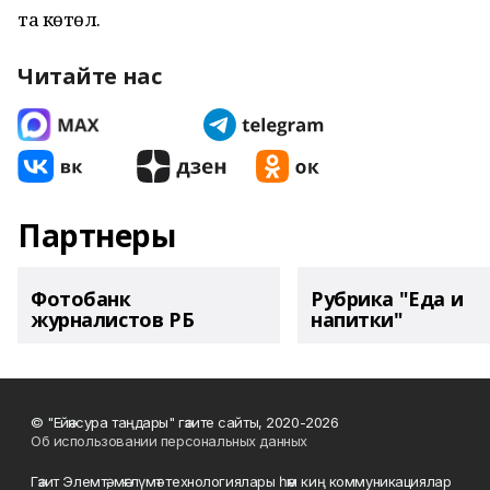
та көтөлә.
Читайте нас
Партнеры
Фотобанк
Рубрика "Еда и
журналистов РБ
напитки"
© "Ейәнсура таңдары" гәзите сайты, 2020-2026
Об использовании персональных данных
Гәзит Элемтә, мәғлүмәт технологиялары һәм киң коммуникациялар