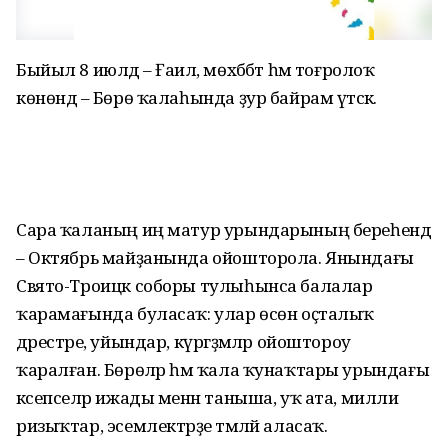
Быйыл 8 июлдә – Ғаилә, мөхәббәт һәм тоғролоҡ
көнөндә – Бөрө ҡалаһында ҙур байрам үтәсәк.
Сара ҡаланың иң матур урындарының береһендә
– Октябрь майҙанында ойошторола. Янындағы
Свято-Троицк соборы тулыһынса балалар
ҡарамағында буласаҡ: улар өсөн оҫталыҡ
дәрестәре, уйындар, күргәҙмәләр ойоштороу
ҡаралған. Бөрөләр һәм ҡала ҡунаҡтары урындағы
кәсепселәр ижады менән таныша, уҡ ата, милли
ризыҡтар, эсемлектәрҙе тәмләй аласаҡ.