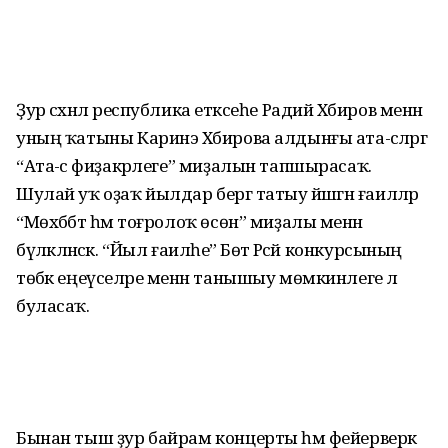
Ҙур сәхнәлә республика етәксеһе Радий Хәбиров менән
уның ҡатыны Каринэ Хәбирова алдынғы ата-әсәләргә
“Ата-әсә фиҙакәрлеге” миҙалын тапшырасаҡ.
Шулай уҡ оҙаҡ йылдар бергә татыу йәшәгән ғаиләләр
“Мөхәббәт һәм тоғролоҡ өсөн” миҙалы менән
бүләкләнәсәк. “Йыл ғаиләһе” Бөтә Рәсәй конкурсының
төбәк еңеүселәре менән танышыу мөмкинлеге лә
буласаҡ.
Бынан тыш ҙур байрам концерты һәм фейерверк