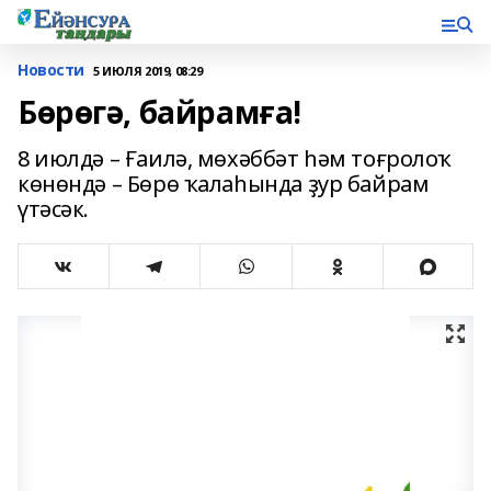
Новости
5 ИЮЛЯ 2019, 08:29
Бөрөгә, байрамға!
8 июлдә – Ғаилә, мөхәббәт һәм тоғролоҡ
көнөндә – Бөрө ҡалаһында ҙур байрам
үтәсәк.