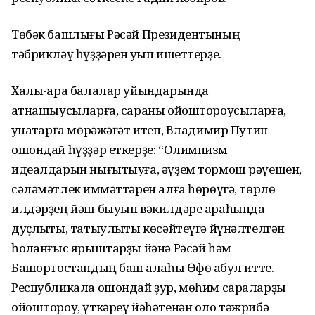
Төбәк башлығы Рәсәй Президентының
тәбрикләү һүҙҙәрен уҡып ишеттерҙе.
Халыҡ-ара балалар уйындарында
ҡатнашыусыларға, сараны ойоштороусыларға,
ҡунаҡтарға мөрәжәғәт итеп, Владимир Путин
ошондай һүҙҙәр еткерҙе: “Олимпизм
идеалдарын нығытыуға, әүҙем тормош рәүешен,
сәләмәтлек ҡиммәттәрен алға һөрөүгә, төрлө
илдәрҙең йәш быуын вәкилдәре араһында
дуҫлыҡты, татыулыҡты көсәйтеүгә йүнәлтелгән
һоҡланғыс ярыштарҙы йәнә Рәсәй һәм
Башҡортостандың баш ҡалаһы Өфө ҡабул итте.
Республикала ошондай ҙур, мөһим сараларҙы
ойоштороу, үткәреү йәһәтенән оло тәжрибә