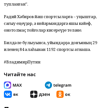
тупланған”.
Радий Хәбиров йәш спортсыларға – уңыштар,
сағыу еңеүҙәр, ә көйәрмәндәргә яҡшы кәйеф,
онотолмаҫ тойғолар кисереүҙе теләне.
Билдәле булыуынса, уйындарҙа донъяның 29
иленең 84 ҡалаһынан 1192 спортсы ҡатнаша.
#ВладимирПутин
Читайте нас