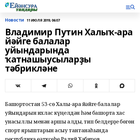
Новости
11 ИЮЛЯ 2019, 06:07
Владимир Путин Халыҡ-ара
йәйге балалар
уйындарында
ҡатнашыусыларҙы
тәбрикләне
Башҡортостан 53-сө Халыҡ-ара йәйге балалар
уйындарын ихлас күңелдән һәм башҡортҡа хас
ҡунаҡсыллыҡ менән ҡаршы алды, тип белдерҙе бөгөн
спорт ярыштарын асыу тантанаһында
республика еәтксеһе Радий Хәбиров.