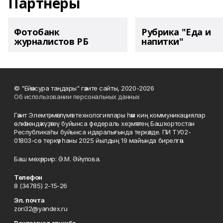
Партнеры
Фотобанк
Рубрика "Еда и
журналистов РБ
напитки"
© "Ейәнсура таңдары" гәзите сайты, 2020-2026
Об использовании персональных данных
Гәзит Элемтә, мәғлүмәт технологиялары һәм киң коммуникациялар
өлкәһендә күҙәтеү буйынса федераль хеҙмәттең Башҡортостан
Республикаһы буйынса идаралығында теркәлде. ПИ ТУ02-
01803-сө теркәү һаны 2025 йылдың 19 майында бирелгән.
Баш мөхәррир: Ә.М. Әйүпова.
Телефон
8 (34785) 2-15-26
Эл. почта
zori32@yandex.ru