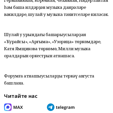
Германиянан, Кореянан, Чехиянан, Нидерлантан
һәм башҡа илдәрҙән музыка даирәләре
вәкилдәре, шулай уҡ музыка тәнҡитселәре киләсәк.
Шулай уҡ урындағы башҡарыусыларҙан
«Ҡурайсы», «Арғымаҡ», «Узорица» төркөмдәре,
Катя Ямщикова төркөмө, Милли музыка
ҡоралдарын оркестрын ҡатнашасаҡ.
Форумға ҡатнашыусыларҙы теркәү августа
башлана.
Читайте нас