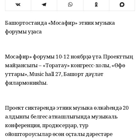
Башҡортостанда «Мосафир» этник музыка
форумы уҙасаҡ
Мосафир» форумы 10-12 ноябрҙә үтә. Проекттың
майҙансығы – «Торатау» конгресс-холы, «Өфө
уттары», Music hall 27, Башҡорт дәүләт
филармонияһы.
Проект сиктәрендә этник музыка өлкәһендә 20
алдынғы белгес ҡатнашлығында музыкаль
конференция, продюсерҙар, тур
ойоштороусылар өсөн оҫталыҡ дәрестәре