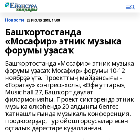
Новости
25 ИЮЛЯ 2019, 14:00
Башҡортостанда
«Мосафир» этник музыка
форумы уҙасаҡ
Башҡортостанда «Мосафир» этник музыка
форумы уҙасаҡ Мосафир» форумы 10-12
ноябрҙә үтә. Проекттың майҙансығы –
«Торатау» конгресс-холы, «Өфө уттары»,
Music hall 27, Башҡорт дәүләт
филармонияһы. Проект сиктәрендә этник
музыка өлкәһендә 20 алдынғы белгес
ҡатнашлығында музыкаль конференция,
продюсерҙар, тур ойоштороусылар өсөн
оҫталыҡ дәрестәре күҙалланған.