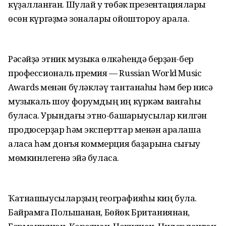
күҙалланған. Шулай уҡ төбәк презентациялары
өсөн күргәҙмә зоналары ойоштороу ҡарала.
Рәсәйҙә этник музыка өлкәһендә берҙән-бер
профессиональ премия — Russian World Music
Awards менән бүләкләү тантанаһы һәм бер нисә
музыкаль шоу форумдың иң күркәм ваҡиғаһы
буласаҡ. Урындағы этно-башҡарыусылар килгән
продюсерҙар һәм эксперттар менән аралаша
аласаҡ һәм донъя коммерция баҙарына сығыу
мөмкинлегенә эйә буласаҡ.
Ҡатнашыусыларҙың географияһы киң була.
Байрамға Польшанан, Бөйөк Британиянан,