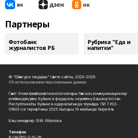
Партнеры
Фотобанк
Рубрика "Еда и
журналистов РБ
напитки"
© "Ейәнсура таңдары" гәзите сайты, 2020-2026
Об использовании персональных данных
Гәзит Элемтә, мәғлүмәт технологиялары һәм киң коммуникациялар
өлкәһендә күҙәтеү буйынса федераль хеҙмәттең Башҡортостан
Республикаһы буйынса идаралығында теркәлде. ПИ ТУ02-
01803-сө теркәү һаны 2025 йылдың 19 майында бирелгән.
Баш мөхәррир: Ә.М. Әйүпова.
Телефон
8 (34785) 2-15-26