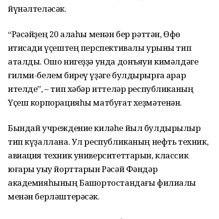
йүнәлтеләсәк.
“Рәсәйҙең 20 ҡалаһы менән бер рәттән, Өфө
иҡтисади үҫештең перспективалы урыны тип
аталды. Ошо нигеҙҙә унда донъяуи кимәлдәге
ғилми-белем биреү үҙәге булдырырға ҡарар
ителде”, – тип хәбәр иттеләр республиканың
Үҫеш корпорацияһы матбуғат хеҙмәтенән.
Бындай учреждение киләһе йыл булдырылыр
тип күҙаллана. Ул республиканың нефть техник,
авиация техник университеттарын, классик
юғары уҡыу йорттарын Рәсәй Фәндәр
академияһының Башҡортостандағы филиалы
менән берләштерәсәк.