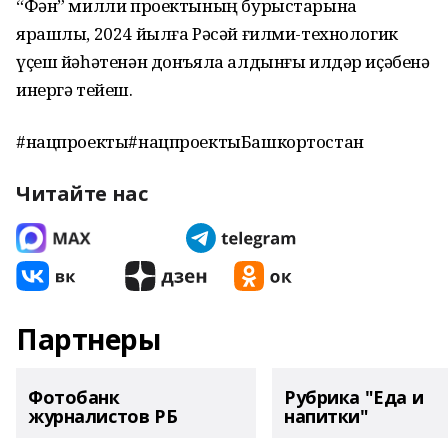
“Фән” милли проектының бурыстарына
ярашлы, 2024 йылға Рәсәй ғилми-технологик
үҫеш йәһәтенән донъяла алдынғы илдәр иҫәбенә
инергә тейеш.
#нацпроекты#нацпроектыБашкортостан
Читайте нас
Партнеры
Фотобанк
Рубрика "Еда и
журналистов РБ
напитки"