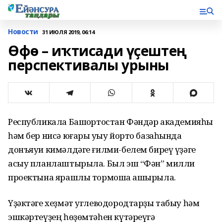
Новости
31 ИЮЛЯ 2019, 06:14
Өфө – иҡтисади үҫештең
перспективалы урыны
Республикала Башҡортостан Фәндәр академияһы
һәм бер нисә юғары уҡыу йорто базаһында
донъяуи кимәлдәге ғилми-белем биреү үҙәге
асыу планлаштырыла. Был эш “Фән” милли
проектына ярашлы тормошҡа ашырыла.
Үҙәктәге хеҙмәт углеводородтарҙы табыу һәм
эшкәртеүҙең һөҙөмтәһен күтәреүгә