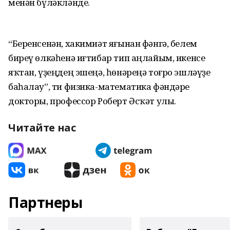
менән бүләкләнде.
“Беренсенән, хакимиәт яғынан фәнгә, белем
биреү өлкәһенә иғтибар тип аңлайым, икенсе
яҡтан, үҙеңдең эшеңә, һөнәреңә тоғро эшләүҙе
баһалау”, ти физика-математика фәндәре
докторы, профессор Роберт Әсҡәт улы.
Читайте нас
Партнеры