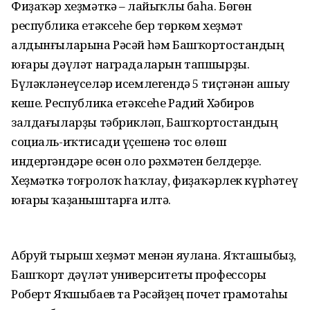
Фиҙаҡәр хеҙмәткә – лайыҡлы баһа. Бөгөн
республика етәксеһе бер төркөм хеҙмәт
алдынғыларына Рәсәй һәм Башҡортостандың
юғары дәүләт наградаларын тапшырҙы.
Бүләкләнеүселәр исемлегендә 5 тиҫтәнән ашыу
кеше. Республика етәксеһе Радий Хәбиров
залдағыларҙы тәбрикләп, Башҡортостандың
социаль-иҡтисади үҫешенә тос өлөш
индергәндәре өсөн оло рәхмәтен белдерҙе.
Хеҙмәткә тоғролоҡ һаҡлау, фиҙаҡәрлек күрһәтеү
юғары ҡаҙаныштарға илтә.
Абруй тырыш хеҙмәт менән яулана. Яҡташыбыҙ,
Башҡорт дәүләт университеты профессоры
Роберт Яҡшыбаев та Рәсәйҙең почет грамотаһы