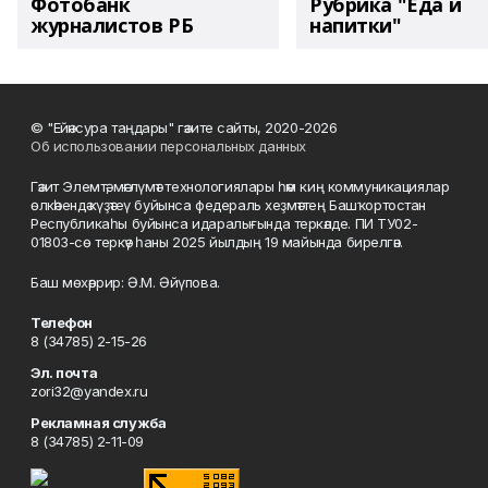
Фотобанк
Рубрика "Еда и
журналистов РБ
напитки"
© "Ейәнсура таңдары" гәзите сайты, 2020-2026
Об использовании персональных данных
Гәзит Элемтә, мәғлүмәт технологиялары һәм киң коммуникациялар
өлкәһендә күҙәтеү буйынса федераль хеҙмәттең Башҡортостан
Республикаһы буйынса идаралығында теркәлде. ПИ ТУ02-
01803-сө теркәү һаны 2025 йылдың 19 майында бирелгән.
Баш мөхәррир: Ә.М. Әйүпова.
Телефон
8 (34785) 2-15-26
Эл. почта
zori32@yandex.ru
Рекламная служба
8 (34785) 2-11-09