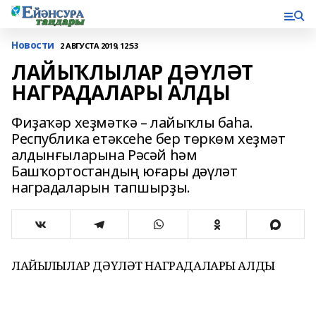
Новости
2 АВГУСТА 2019, 12:53
ЛАЙЫҠЛЫЛАР ДӘҮЛӘТ
НАГРАДАЛАРЫ АЛДЫ
Фиҙаҡәр хеҙмәткә – лайыҡлы баһа.
Республика етәксеһе бер төркөм хеҙмәт
алдынғыларына Рәсәй һәм
Башҡортостандың юғары дәүләт
наградаларын тапшырҙы.
ЛАЙЫҠЛЫЛАР ДӘҮЛӘТ НАГРАДАЛАРЫ АЛДЫ