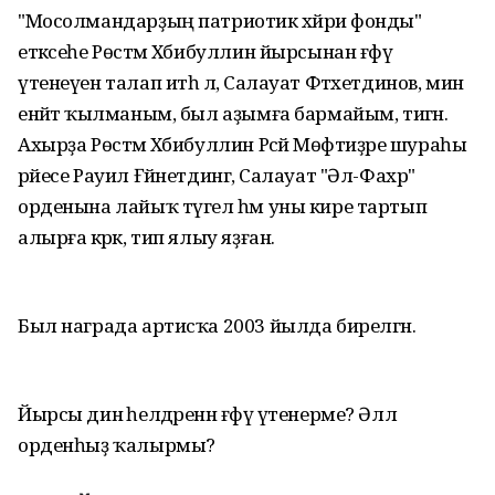
"Мосолмандарҙың патриотик хәйриә фонды"
етәксеһе Рөстәм Хәбибуллин йырсынан ғәфү
үтенеүен талап итһә лә, Салауат Фәтхетдинов, мин
енәйәт ҡылманым, был аҙымға бармайым, тигән.
Ахырҙа Рөстәм Хәбибуллин Рәсәй Мөфтиҙәре шураһы
рәйесе Рауил Ғәйнетдингә, Салауат "Әл-Фахр"
орденына лайыҡ түгел һәм уны кире тартып
алырға кәрәк, тип ялыу яҙған.
Был награда артисҡа 2003 йылда бирелгән.
Йырсы дин әһелдәренән ғәфү үтенерме? Әллә
орденһыҙ ҡалырмы?