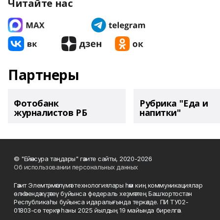
Читайте нас
Партнеры
Фотобанк
Рубрика "Еда и
журналистов РБ
напитки"
© "Ейәнсура таңдары" гәзите сайты, 2020-2026
Об использовании персональных данных
Гәзит Элемтә, мәғлүмәт технологиялары һәм киң коммуникациялар
өлкәһендә күҙәтеү буйынса федераль хеҙмәттең Башҡортостан
Республикаһы буйынса идаралығында теркәлде. ПИ ТУ02-
01803-сө теркәү һаны 2025 йылдың 19 майында бирелгән.