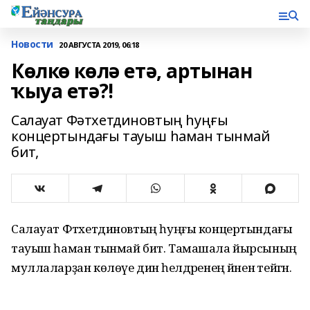
Новости
20 АВГУСТА 2019, 06:18
Көлкө көлә етә, артынан
ҡыуа етә?!
Салауат Фәтхетдиновтың һуңғы
концертындағы тауыш һаман тынмай
бит,
Салауат Фәтхетдиновтың һуңғы концертындағы
тауыш һаман тынмай бит. Тамашала йырсының
муллаларҙан көлөүе дин әһелдәренең йәненә тейгән.