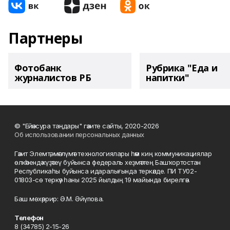
Партнеры
Фотобанк
Рубрика "Еда и
журналистов РБ
напитки"
© "Ейәнсура таңдары" гәзите сайты, 2020-2026
Об использовании персональных данных
Гәзит Элемтә, мәғлүмәт технологиялары һәм киң коммуникациялар
өлкәһендә күҙәтеү буйынса федераль хеҙмәттең Башҡортостан
Республикаһы буйынса идаралығында теркәлде. ПИ ТУ02-
01803-сө теркәү һаны 2025 йылдың 19 майында бирелгән.
Баш мөхәррир: Ә.М. Әйүпова.
Телефон
8 (34785) 2-15-26