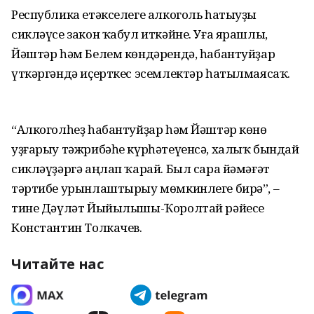
Республика етәкселеге алкоголь һатыуҙы
сикләүсе закон ҡабул иткәйне. Уға ярашлы,
Йәштәр һәм Белем көндәрендә, һабантуйҙар
үткәргәндә иҫерткес эсемлектәр һатылмаясаҡ.
“Алкоголһеҙ һабантуйҙар һәм Йәштәр көнө
уҙғарыу тәжрибәһе күрһәтеүенсә, халыҡ бындай
сикләүҙәргә аңлап ҡарай. Был сара йәмәғәт
тәртибе урынлаштырыу мөмкинлеге бирә”, –
тине Дәүләт Йыйылышы-Ҡоролтай рәйесе
Константин Толкачев.
Читайте нас