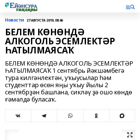
Новости
27 АВГУСТА 2019, 08:46
БЕЛЕМ КӨНӨНДӘ
АЛКОГОЛЬ ЭСЕМЛЕКТӘР
ҺАТЫЛМАЯСАҠ
БЕЛЕМ КӨНӨНДӘ АЛКОГОЛЬ ЭСЕМЛЕКТӘР
ҺАТЫЛМАЯСАҠ 1 сентябрь йәкшәмбегә
тура килгәнлектән, уҡыусылар һәм
студенттар өсөн яңы уҡыу йылы 2
сентябрҙән башлана, сикләү ҙә ошо көндө
ғәмәлдә буласаҡ.