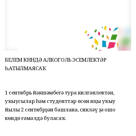
БЕЛЕМ КӨНӨНДӘ АЛКОГОЛЬ ЭСЕМЛЕКТӘР
ҺАТЫЛМАЯСАҠ
1 сентябрь йәкшәмбегә тура килгәнлектән,
уҡыусылар һәм студенттар өсөн яңы уҡыу
йылы 2 сентябрҙән башлана, сикләү ҙә ошо
көндө ғәмәлдә буласаҡ.