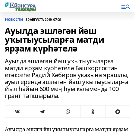
Новости
30 АВГУСТА 2019, 07:06
Ауылда эшләгән йәш
уҡытыусыларға матди
ярҙам күрһәтелә
Ауылда эшләгән йәш уҡытыусыларға
матди ярҙам күрһәтелә Башҡортостан
етәксеһе Радий Хәбиров указына ярашлы,
ауыл ерендә эшләгән йәш уҡытыусыларға
йыл һайын 600 мең һум күләмендә 100
грант тапшырыла.
Ауылда эшләгән йәш уҡытыусыларға матди ярҙам