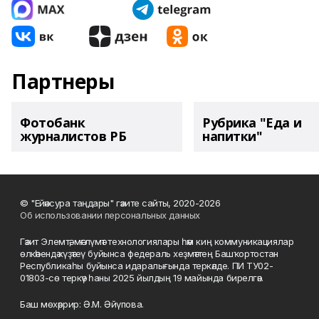
Партнеры
Фотобанк
Рубрика "Еда и
журналистов РБ
напитки"
© "Ейәнсура таңдары" гәзите сайты, 2020-2026
Об использовании персональных данных
Гәзит Элемтә, мәғлүмәт технологиялары һәм киң коммуникациялар
өлкәһендә күҙәтеү буйынса федераль хеҙмәттең Башҡортостан
Республикаһы буйынса идаралығында теркәлде. ПИ ТУ02-
01803-сө теркәү һаны 2025 йылдың 19 майында бирелгән.
Баш мөхәррир: Ә.М. Әйүпова.