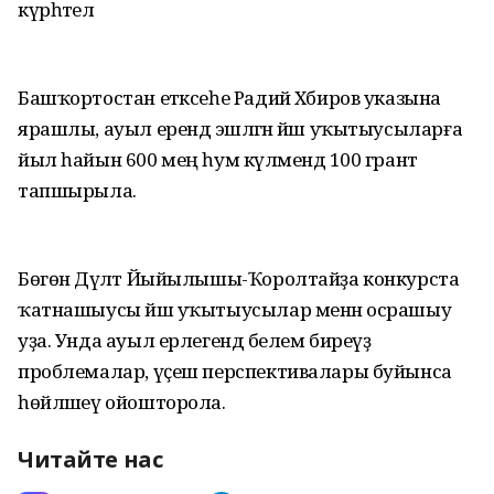
күрһәтелә
Башҡортостан етәксеһе Радий Хәбиров указына
ярашлы, ауыл ерендә эшләгән йәш уҡытыусыларға
йыл һайын 600 мең һум күләмендә 100 грант
тапшырыла.
Бөгөн Дәүләт Йыйылышы-Ҡоролтайҙа конкурста
ҡатнашыусы йәш уҡытыусылар менән осрашыу
уҙа. Унда ауыл ерлегендә белем биреүҙә
проблемалар, үҫеш перспективалары буйынса
һөйләшеү ойошторола.
Читайте нас