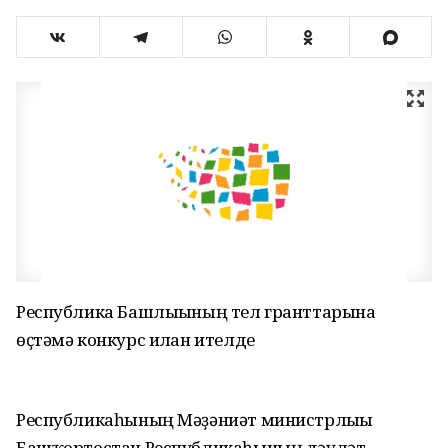
Республика Башлығының тел гранттарына
өҫтәмә конкурс иғлан ителде
Республикаһының Мәҙәниәт министрлығы
Башҡортостан Республикаһының дәүләт