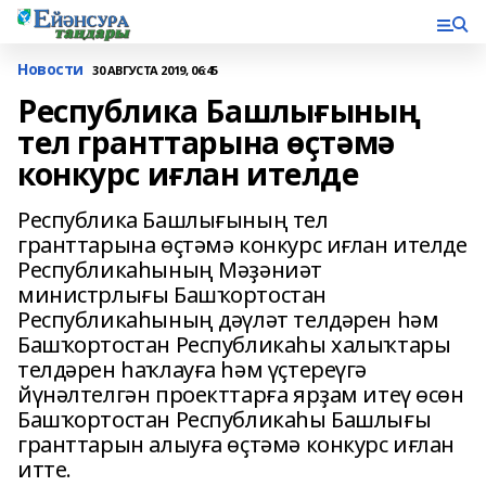
Новости
30 АВГУСТА 2019, 06:45
Республика Башлығының
тел гранттарына өҫтәмә
конкурс иғлан ителде
Республика Башлығының тел
гранттарына өҫтәмә конкурс иғлан ителде
Республикаһының Мәҙәниәт
министрлығы Башҡортостан
Республикаһының дәүләт телдәрен һәм
Башҡортостан Республикаһы халыҡтары
телдәрен һаҡлауға һәм үҫтереүгә
йүнәлтелгән проекттарға ярҙам итеү өсөн
Башҡортостан Республикаһы Башлығы
гранттарын алыуға өҫтәмә конкурс иғлан
итте.