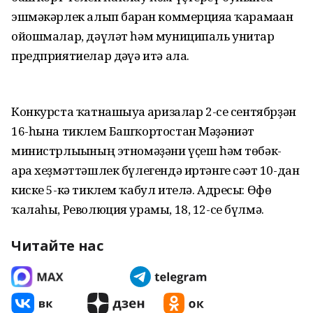
эшмәкәрлек алып барған коммерцияға ҡарамаған
ойошмалар, дәүләт һәм муниципаль унитар
предприятиелар дәғүә итә ала.
Конкурста ҡатнашыуға ғаризалар 2-се сентябрҙән
16-һына тиклем Башҡортостан Мәҙәниәт
министрлығының этномәҙәни үҫеш һәм төбәк-
ара хеҙмәттәшлек бүлегендә иртәнге сәғәт 10-дан
киске 5-кә тиклем ҡабул ителә. Адресы: Өфө
ҡалаһы, Революция урамы, 18, 12-се бүлмә.
Читайте нас