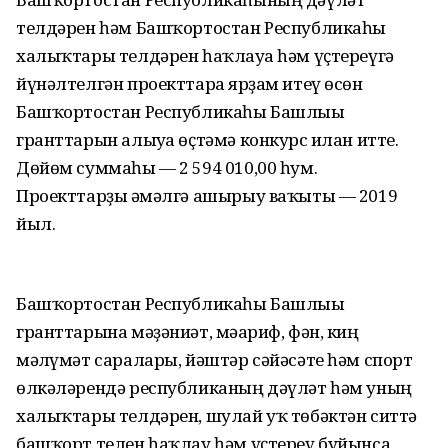
телдәрен һәм Башҡортостан Республикаһы
халыҡтары телдәрен һаҡлауға һәм үҫтереүгә
йүнәлтелгән проекттарға ярҙам итеү өсөн
Башҡортостан Республикаһы Башлығы
гранттарын алыуға өҫтәмә конкурс иғлан итте.
Дөйөм суммаһы — 2 594 010,00 һум.
Проекттарҙы ғәмәлгә ашырыу ваҡыты — 2019
йыл.
Башҡортостан Республикаһы Башлығы
гранттарына мәҙәниәт, мәғариф, фән, киң
мәғлүмәт саралары, йәштәр сәйәсәте һәм спорт
өлкәләрендә республиканың дәүләт һәм уның
халыҡтары телдәрен, шулай уҡ төбәктән ситтә
башҡорт телен һаҡлау һәм үҫтереү буйынса