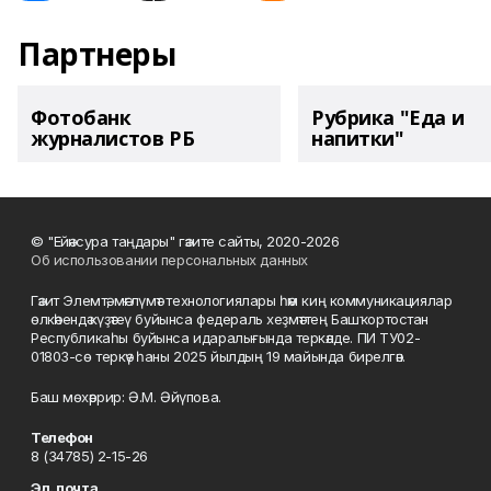
Партнеры
Фотобанк
Рубрика "Еда и
журналистов РБ
напитки"
© "Ейәнсура таңдары" гәзите сайты, 2020-2026
Об использовании персональных данных
Гәзит Элемтә, мәғлүмәт технологиялары һәм киң коммуникациялар
өлкәһендә күҙәтеү буйынса федераль хеҙмәттең Башҡортостан
Республикаһы буйынса идаралығында теркәлде. ПИ ТУ02-
01803-сө теркәү һаны 2025 йылдың 19 майында бирелгән.
Баш мөхәррир: Ә.М. Әйүпова.
Телефон
8 (34785) 2-15-26
Эл. почта