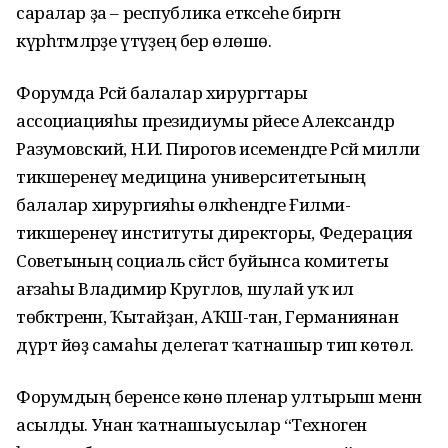
саралар ҙа – республика етәксеһе биргән
күрһәтмәләрҙе үтәүҙең бер өлөшө.
Форумда Рәсәй балалар хирургтары
ассоциацияһы президиумы рәйесе Александр
Разумовский, Н.И. Пирогов исемендәге Рәсәй милли
тикшеренеү медицина университетының
балалар хирургияһы өлкәһендәге Ғилми-
тикшеренеү институты директоры, Федерация
Советының социаль сәйәсәт буйынса комитеты
ағзаһы Владимир Круглов, шулай уҡ ил
төбәктәренән, Ҡытайҙан, АҠШ-тан, Германиянан
дүрт йөҙ самаһы делегат ҡатнашыр тип көтөлә.
Форумдың беренсе көнө пленар ултырыш менән
асылды. Унан ҡатнашыусылар “Техноген