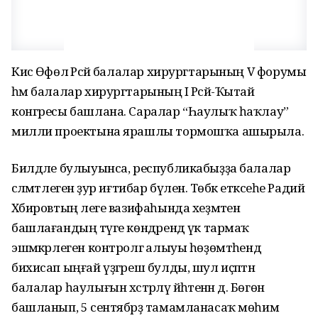
Кисә Өфөлә Рәсәй балалар хирургтарының V форумы
һәм балалар хирургтарының I Рәсәй-Ҡытай
конгресы башлана. Саралар “Һаулыҡ һаҡлау”
милли проектына ярашлы тормошҡа ашырыла.
Билдәле булыуынса, республикабыҙҙа балалар
сәләмәтлегенә ҙур иғтибар бүленә. Төбәк етәксеһе Радий
Хәбировтың әлеге вазифаһында хеҙмәтен
башлағандың тәүге көндәрендә үк тармаҡ
эшмәкәрлеген контролгә алыуы һөҙөмтәһендә
бихисап ыңғай үҙгәреш булды, шул иҫәптән
балалар һаулығын хәстәрләү йәһәтенән дә. Бөгөн
башланып, 5 сентябрҙә тамамланасаҡ мөһим